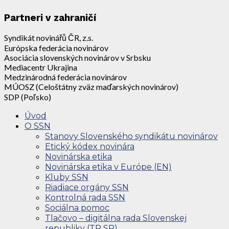
Partneri v zahraničí
Syndikát novinářů ČR, z.s.
Európska federácia novinárov
Asociácia slovenských novinárov v Srbsku
Mediacentr Ukrajina
Medzinárodná federácia novinárov
MÚOSZ (Celoštátny zväz maďarských novinárov)
SDP (Poľsko)
Úvod
O SSN
Stanovy Slovenského syndikátu novinárov
Etický kódex novinára
Novinárska etika
Novinárska etika v Európe (EN)
Kluby SSN
Riadiace orgány SSN
Kontrolná rada SSN
Sociálna pomoc
Tlačovo – digitálna rada Slovenskej
republiky (TR SR)