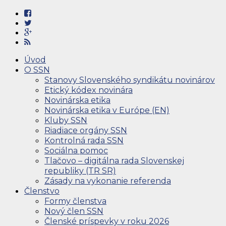
Úvod
O SSN
Stanovy Slovenského syndikátu novinárov
Etický kódex novinára
Novinárska etika
Novinárska etika v Európe (EN)
Kluby SSN
Riadiace orgány SSN
Kontrolná rada SSN
Sociálna pomoc
Tlačovo – digitálna rada Slovenskej
republiky (TR SR)
Zásady na vykonanie referenda
Členstvo
Formy členstva
Nový člen SSN
Členské príspevky v roku 2026