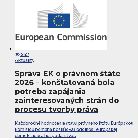
352
Aktuality
Správa EK o právnom štáte
2026 – konštatovaná bola
potreba zapájania
zainteresovaných strán do
procesu tvorby práva
Každoročné hodnotenie stavu právneho štátu Európskou
komisiou pomáha posilňovať odolnosť európskej
demokracie a hospodárstva...