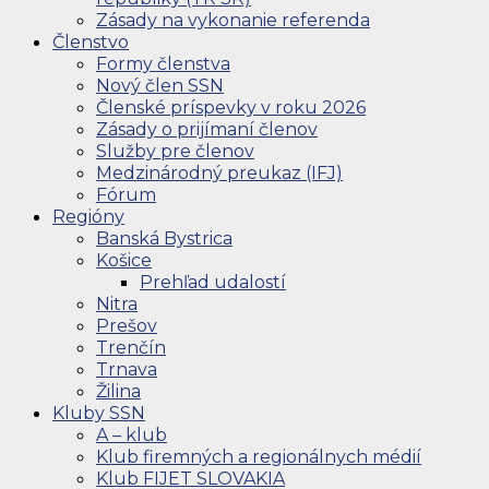
Zásady na vykonanie referenda
Členstvo
Formy členstva
Nový člen SSN
Členské príspevky v roku 2026
Zásady o prijímaní členov
Služby pre členov
Medzinárodný preukaz (IFJ)
Fórum
Regióny
Banská Bystrica
Košice
Prehľad udalostí
Nitra
Prešov
Trenčín
Trnava
Žilina
Kluby SSN
A – klub
Klub firemných a regionálnych médií
Klub FIJET SLOVAKIA