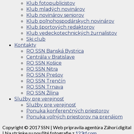
Klub fotopublicistov
Klub mladých novinárov
Klub novinárov seniorov
Klub poľnohospodárskych novinárov
Klub športových redaktorov
Klub vedeckotechnických žurnalistov
Ski club
Kontakty
RO SSN Banská Bystrica
Centrála v Bratislave
RO SSN Košice
RO SSN Nitra
RO SSN Prešov
RO SSN Trenčín
RO SSN Trnava
RO SSN Žilina
Služby pre verejnosť
Služby pre verejnosť
Ponuka konferenčných priestorov
Ponuka voľných priestorov na prenájom
Copyright © 2017 SSN | Web pripravila agentúra Záhorí.digital
| Na stránke su použité fotografie z
123rf.com