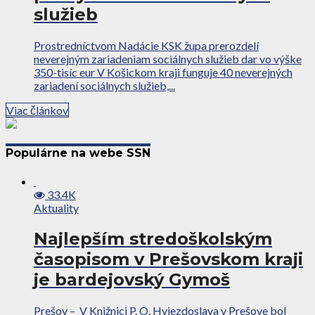
služieb
Prostredníctvom Nadácie KSK župa prerozdelí
neverejným zariadeniam sociálnych služieb dar vo výške
350-tisíc eur V Košickom kraji funguje 40 neverejných
zariadení sociálnych služieb,...
Viac článkov
Populárne na webe SSN
33.4K
Aktuality
Najlepším stredoškolským
časopisom v Prešovskom kraji
je bardejovský Gymoš
Prešov – V Knižnici P. O. Hviezdoslava v Prešove bol