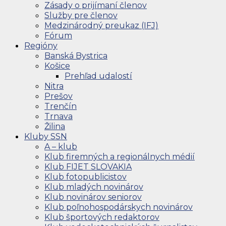
Zásady o prijímaní členov
Služby pre členov
Medzinárodný preukaz (IFJ)
Fórum
Regióny
Banská Bystrica
Košice
Prehľad udalostí
Nitra
Prešov
Trenčín
Trnava
Žilina
Kluby SSN
A – klub
Klub firemných a regionálnych médií
Klub FIJET SLOVAKIA
Klub fotopublicistov
Klub mladých novinárov
Klub novinárov seniorov
Klub poľnohospodárskych novinárov
Klub športových redaktorov