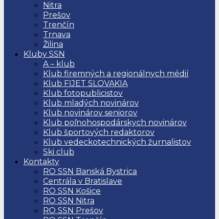
Nitra
Prešov
Trenčín
Trnava
Žilina
Kluby SSN
A – klub
Klub firemných a regionálnych médií
Klub FIJET SLOVAKIA
Klub fotopublicistov
Klub mladých novinárov
Klub novinárov seniorov
Klub poľnohospodárskych novinárov
Klub športových redaktorov
Klub vedeckotechnických žurnalistov
Ski club
Kontakty
RO SSN Banská Bystrica
Centrála v Bratislave
RO SSN Košice
RO SSN Nitra
RO SSN Prešov