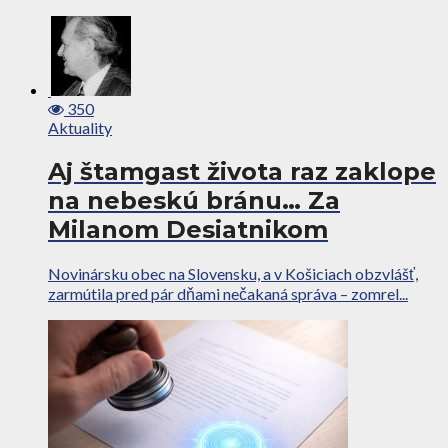
350
Aktuality
Aj štamgast života raz zaklope
na nebeskú bránu… Za
Milanom Desiatnikom
Novinársku obec na Slovensku, a v Košiciach obzvlášť,
zarmútila pred pár dňami nečakaná správa – zomrel...