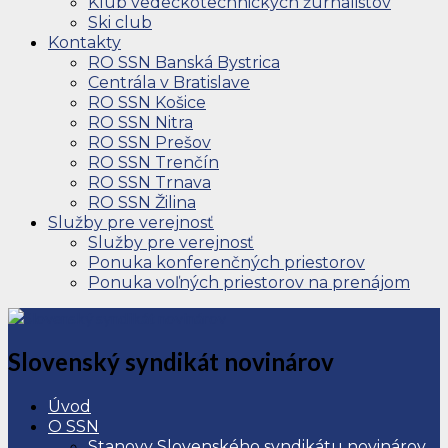
Klub vedeckotechnických žurnalistov
Ski club
Kontakty
RO SSN Banská Bystrica
Centrála v Bratislave
RO SSN Košice
RO SSN Nitra
RO SSN Prešov
RO SSN Trenčín
RO SSN Trnava
RO SSN Žilina
Služby pre verejnosť
Služby pre verejnosť
Ponuka konferenčných priestorov
Ponuka voľných priestorov na prenájom
Slovenský syndikát novinárov
Úvod
O SSN
Stanovy Slovenského syndikátu novinárov