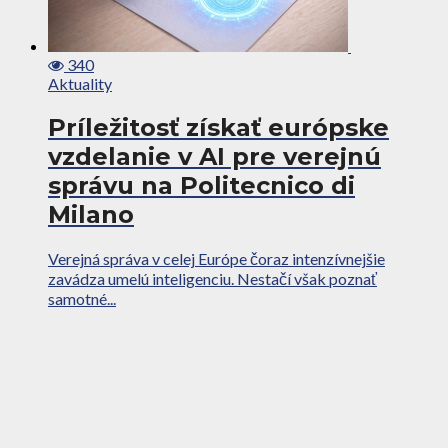
340
Aktuality
Príležitosť získať európske
vzdelanie v AI pre verejnú
správu na Politecnico di
Milano
Verejná správa v celej Európe čoraz intenzívnejšie
zavádza umelú inteligenciu. Nestačí však poznať
samotné...