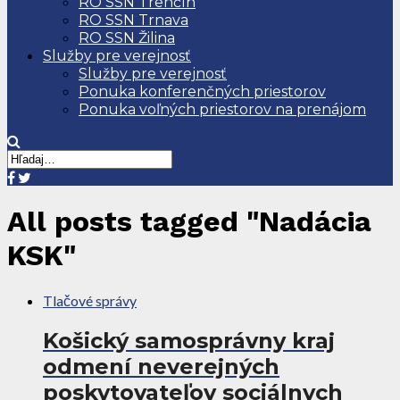
RO SSN Trenčín
RO SSN Trnava
RO SSN Žilina
Služby pre verejnosť
Služby pre verejnosť
Ponuka konferenčných priestorov
Ponuka voľných priestorov na prenájom
All posts tagged "Nadácia
KSK"
Tlačové správy
Košický samosprávny kraj
odmení neverejných
poskytovateľov sociálnych