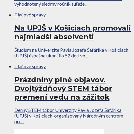
vyhodnotený siedmy ročník súťaže...
Tlačové správy
Na UPJŠ v Košiciach promovali
najmladší absolventi
Štúdium na Univerzite Pavla Jozefa Šafárika v Košiciach
(UPJŠ) úspešne ukončilo 52 detí vo...
Tlačové správy
Prázdniny plné objavov.
Dvojtýždňový STEM tábor
premení vedu na zážitok
Denný STEM tábor Univerzity Pavla Jozefa Šafárika
(UPJŠ) v Košiciach, organizovaný Národným centrom
pre...