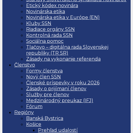
Etický kódex novinára
Novinárska etika
Novinárska etika v Európe (EN)
Kluby SSN
Riadiace orgány SSN
Kontrolná rada SSN
Sociálna pomoc
Tlačovo – digitálna rada Slovenskej
republiky (TR SR)
Zásady na vykonanie referenda
Členstvo
Formy členstva
Nový člen SSN
Členské príspevky v roku 2026
Zásady o prijímaní členov
Služby pre členov
Medzinárodný preukaz (IFJ)
Fórum
Regióny
Banská Bystrica
Košice
Prehľad udalostí