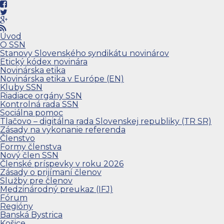
Úvod
O SSN
Stanovy Slovenského syndikátu novinárov
Etický kódex novinára
Novinárska etika
Novinárska etika v Európe (EN)
Kluby SSN
Riadiace orgány SSN
Kontrolná rada SSN
Sociálna pomoc
Tlačovo – digitálna rada Slovenskej republiky (TR SR)
Zásady na vykonanie referenda
Členstvo
Formy členstva
Nový člen SSN
Členské príspevky v roku 2026
Zásady o prijímaní členov
Služby pre členov
Medzinárodný preukaz (IFJ)
Fórum
Regióny
Banská Bystrica
Košice