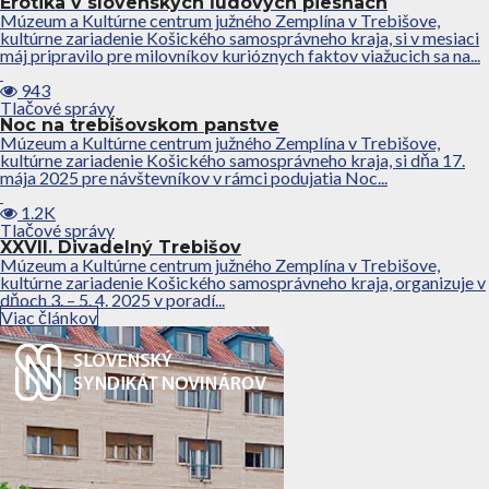
Erotika v slovenských ľudových piesňach
Múzeum a Kultúrne centrum južného Zemplína v Trebišove,
kultúrne zariadenie Košického samosprávneho kraja, si v mesiaci
máj pripravilo pre milovníkov kurióznych faktov viažucich sa na...
943
Tlačové správy
Noc na trebišovskom panstve
Múzeum a Kultúrne centrum južného Zemplína v Trebišove,
kultúrne zariadenie Košického samosprávneho kraja, si dňa 17.
mája 2025 pre návštevníkov v rámci podujatia Noc...
1.2K
Tlačové správy
XXVII. Divadelný Trebišov
Múzeum a Kultúrne centrum južného Zemplína v Trebišove,
kultúrne zariadenie Košického samosprávneho kraja, organizuje v
dňoch 3. – 5. 4. 2025 v poradí...
Viac článkov