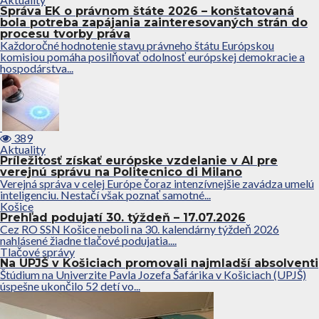
Správa EK o právnom štáte 2026 – konštatovaná
bola potreba zapájania zainteresovaných strán do
procesu tvorby práva
Každoročné hodnotenie stavu právneho štátu Európskou
komisiou pomáha posilňovať odolnosť európskej demokracie a
hospodárstva...
389
Aktuality
Príležitosť získať európske vzdelanie v AI pre
verejnú správu na Politecnico di Milano
Verejná správa v celej Európe čoraz intenzívnejšie zavádza umelú
inteligenciu. Nestačí však poznať samotné...
Košice
Prehľad podujatí 30. týždeň – 17.07.2026
Cez RO SSN Košice neboli na 30. kalendárny týždeň 2026
nahlásené žiadne tlačové podujatia....
Tlačové správy
Na UPJŠ v Košiciach promovali najmladší absolventi
Štúdium na Univerzite Pavla Jozefa Šafárika v Košiciach (UPJŠ)
úspešne ukončilo 52 detí vo...