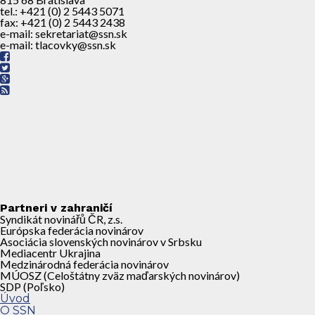
tel.: +421 (0) 2 5443 5071
fax: +421 (0) 2 5443 2438
e-mail: sekretariat@ssn.sk
e-mail: tlacovky@ssn.sk
Partneri v zahraničí
Syndikát novinářů ČR, z.s.
Európska federácia novinárov
Asociácia slovenských novinárov v Srbsku
Mediacentr Ukrajina
Medzinárodná federácia novinárov
MÚOSZ (Celoštátny zväz maďarských novinárov)
SDP (Poľsko)
Úvod
O SSN