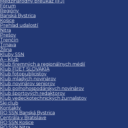
Medzinárodný preukaz (IFJ)
Fórum
Regióny
Banská Bystrica
Košice
Prehľad udalostí
Nitra
Prešov
Trenčín
Trnava
Žilina
Kluby SSN
A – klub
Klub firemných a regionálnych médií
Klub FIJET SLOVAKIA
Klub fotopublicistov
Klub mladých novinárov
Klub novinárov seniorov
Klub poľnohospodárskych novinárov
Klub športových redaktorov
Klub vedeckotechnických žurnalistov
Ski club
Kontakty
RO SSN Banská Bystrica
Centrála v Bratislave
RO SSN Košice
RO SSN Nitra