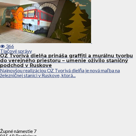
366
Tlačové správy
OZ Tvorivá dielňa prináša graffiti a murálnu tvorbu
do verejného priestoru – umenie oživilo staničný
podchod v Ruskove
Najnovšou realizáciou OZ Tvorivá dielňa je nová maľba na
železničnej stanici v Ruskove, ktorá...
Župné námestie 7
815 68 Bratislava