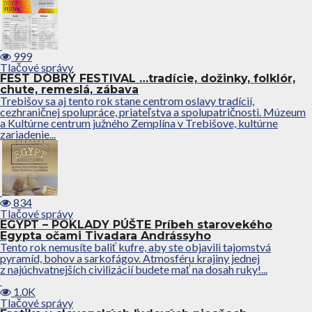
999
Tlačové správy
FEST DOBRÝ FESTIVAL …tradície, dožinky, folklór,
chute, remeslá, zábava
Trebišov sa aj tento rok stane centrom oslavy tradícií,
cezhraničnej spolupráce, priateľstva a spolupatričnosti. Múzeum
a Kultúrne centrum južného Zemplína v Trebišove, kultúrne
zariadenie...
834
Tlačové správy
EGYPT – POKLADY PÚŠTE Príbeh starovekého
Egypta očami Tivadara Andrássyho
Tento rok nemusíte baliť kufre, aby ste objavili tajomstvá
pyramíd, bohov a sarkofágov. Atmosféru krajiny jednej
z najúchvatnejších civilizácií budete mať na dosah ruky!...
1.0K
Tlačové správy