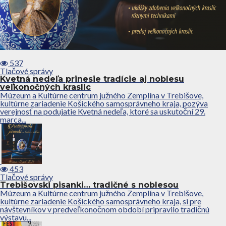
537
Tlačové správy
Kvetná nedeľa prinesie tradície aj noblesu
veľkonočných kraslíc
Múzeum a Kultúrne centrum južného Zemplína v Trebišove,
kultúrne zariadenie Košického samosprávneho kraja, pozýva
verejnosť na podujatie Kvetná nedeľa, ktoré sa uskutoční 29.
marca...
453
Tlačové správy
Trebišovski pisanki… tradičné s noblesou
Múzeum a Kultúrne centrum južného Zemplína v Trebišove,
kultúrne zariadenie Košického samosprávneho kraja, si pre
návštevníkov v predveľkonočnom období pripravilo tradičnú
výstavu...