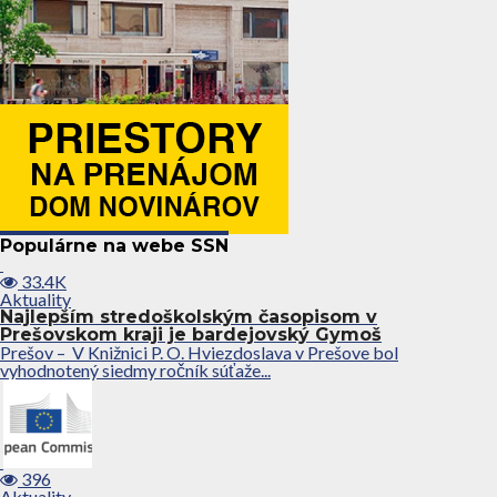
Populárne na webe SSN
33.4K
Aktuality
Najlepším stredoškolským časopisom v
Prešovskom kraji je bardejovský Gymoš
Prešov – V Knižnici P. O. Hviezdoslava v Prešove bol
vyhodnotený siedmy ročník súťaže...
396
Aktuality