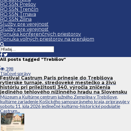
RO SSN Prešov
RO SSN Trenčín
RO SSN Trnava
RO SSN Žilina
Služby pre verejnosť
Služby pre verejnosť
Ponuka konferenčných priestorov
Ponuka voľných priestorov na prenájom
All posts tagged "Trebišov"
398
Tlačové správy
Festival Castrum Paris prinesie do Trebišova
rytierske turnaje, stredoveké mestečko a živú
históriu pri príležitosti 340. výročia zničenia
jediného tehlového nížinného hradu na Slovensku
Múzeum a Kultúrne centrum južného Zemplína v Trebišove,
kultúrne zariadenie Košického samosprávneho kraja, pripravuje v
sobotu 11. júla 2026 jedinečné kultúrno-historické podujatie
Castrum...