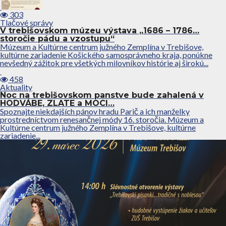
303
Tlačové správy
V trebišovskom múzeu výstava „1686 – 1786…
storočie pádu a vzostupu“
Múzeum a Kultúrne centrum južného Zemplína v Trebišove,
kultúrne zariadenie Košického samosprávneho kraja, ponúkne
nevšedný zážitok pre všetkých milovníkov histórie aj širokú...
458
Aktuality
Noc na trebišovskom panstve bude zahalená v
HODVÁBE, ZLATE a MOCI…
Spoznajte niekdajších pánov hradu Parič a ich manželky
prostredníctvom renesančnej módy 16. storočia. Múzeum a
Kultúrne centrum južného Zemplína v Trebišove, kultúrne
zariadenie...