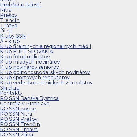
Prehľad udalostí
Nitra
Prešov
Trenčín
Trnava
Žilina
Kluby SSN
A – klub
Klub firemných a regionálnych médií
Klub FIJET SLOVAKIA
Klub fotopublicistov
Klub mladých novinárov
Klub novinárov seniorov
Klub poľnohospodárskych novinárov
Klub športových redaktorov
Klub vedeckotechnických žurnalistov
Ski club
Kontakty
RO SSN Banská Bystrica
Centrála v Bratislave
RO SSN Košice
RO SSN Nitra
RO SSN Prešov
RO SSN Trenčín
RO SSN Trnava
RO SSN Žilina