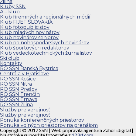
Žilina
Kluby SSN
A – klub
Klub firemných a regionálnych médií
Klub FIJET SLOVAKIA
Klub fotopublicistov
Klub mladých novinárov
Klub novinárov seniorov
Klub poľnohospodárskych novinárov
Klub športových redaktorov
Klub vedeckotechnických žurnalistov
Ski club
Kontakty
RO SSN Banská Bystrica
Centrála v Bratislave
RO SSN Košice
RO SSN Nitra
RO SSN Prešov
RO SSN Trenčín
RO SSN Trnava
RO SSN Žilina
Služby pre verejnosť
Služby pre verejnosť
Ponuka konferenčných priestorov
Ponuka voľných priestorov na prenájom
Copyright © 2017 SSN | Web pripravila agentúra Záhorí.digital |
Na stránke su použité fotografie z
123rf.com