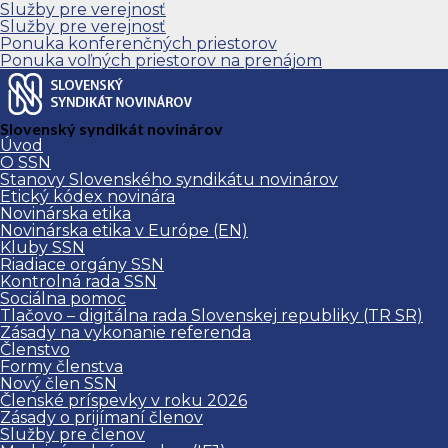
Služby pre verejnosť
Služby pre verejnosť
Ponuka konferenčných priestorov
Ponuka voľných priestorov na prenájom
Slovenský syndikát novinárov
Úvod
O SSN
Stanovy Slovenského syndikátu novinárov
Etický kódex novinára
Novinárska etika
Novinárska etika v Európe (EN)
Kluby SSN
Riadiace orgány SSN
Kontrolná rada SSN
Sociálna pomoc
Tlačovo – digitálna rada Slovenskej republiky (TR SR)
Zásady na vykonanie referenda
Členstvo
Formy členstva
Nový člen SSN
Členské príspevky v roku 2026
Zásady o prijímaní členov
Služby pre členov