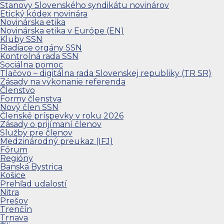
Stanovy Slovenského syndikátu novinárov
Etický kódex novinára
Novinárska etika
Novinárska etika v Európe (EN)
Kluby SSN
Riadiace orgány SSN
Kontrolná rada SSN
Sociálna pomoc
Tlačovo – digitálna rada Slovenskej republiky (TR SR)
Zásady na vykonanie referenda
Členstvo
Formy členstva
Nový člen SSN
Členské príspevky v roku 2026
Zásady o prijímaní členov
Služby pre členov
Medzinárodný preukaz (IFJ)
Fórum
Regióny
Banská Bystrica
Košice
Prehľad udalostí
Nitra
Prešov
Trenčín
Trnava