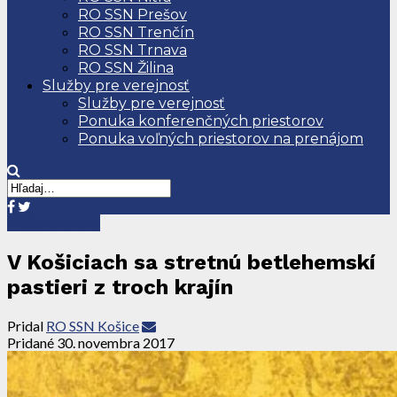
RO SSN Prešov
RO SSN Trenčín
RO SSN Trnava
RO SSN Žilina
Služby pre verejnosť
Služby pre verejnosť
Ponuka konferenčných priestorov
Ponuka voľných priestorov na prenájom
Tlačové správy
V Košiciach sa stretnú betlehemskí
pastieri z troch krajín
Pridal
RO SSN Košice
Pridané
30. novembra 2017