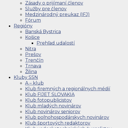
Zásady o prijímaní členov
Služby pre členov
Medzinárodný preukaz (IFJ)
Fórum
Regióny
Banská Bystrica
Košice
Prehľad udalostí
Nitra
Prešov
Trenčín
Trnava
Žilina
Kluby SSN
A – klub
Klub firemných a regionálnych médií
Klub FIJET SLOVAKIA
Klub fotopublicistov
Klub mladých novinárov
Klub novinárov seniorov
Klub poľnohospodárskych novinárov
Klub športových redaktorov