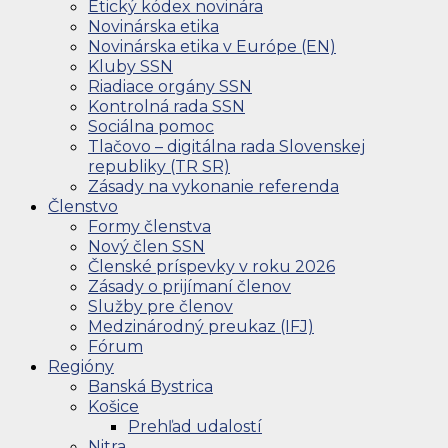
Etický kódex novinára
Novinárska etika
Novinárska etika v Európe (EN)
Kluby SSN
Riadiace orgány SSN
Kontrolná rada SSN
Sociálna pomoc
Tlačovo – digitálna rada Slovenskej
republiky (TR SR)
Zásady na vykonanie referenda
Členstvo
Formy členstva
Nový člen SSN
Členské príspevky v roku 2026
Zásady o prijímaní členov
Služby pre členov
Medzinárodný preukaz (IFJ)
Fórum
Regióny
Banská Bystrica
Košice
Prehľad udalostí
Nitra