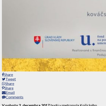
Share
Tweet
Share
Share
Email
Comments
V sobotu 2. decembra 2017
budú v metropola Košického