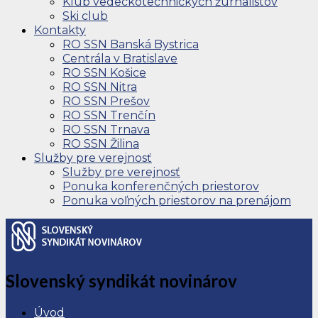
Klub vedeckotechnických žurnalistov
Ski club
Kontakty
RO SSN Banská Bystrica
Centrála v Bratislave
RO SSN Košice
RO SSN Nitra
RO SSN Prešov
RO SSN Trenčín
RO SSN Trnava
RO SSN Žilina
Služby pre verejnosť
Služby pre verejnosť
Ponuka konferenčných priestorov
Ponuka voľných priestorov na prenájom
Slovenský syndikát novinárov
Úvod