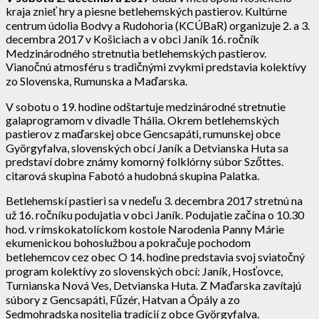
kraja znieť hry a piesne betlehemských pastierov. Kultúrne
centrum údolia Bodvy a Rudohoria (KCÚBaR) organizuje 2. a 3.
decembra 2017 v Košiciach a v obci Janík 16. ročník
Medzinárodného stretnutia betlehemských pastierov.
Vianočnú atmosféru s tradičnými zvykmi predstavia kolektívy
zo Slovenska, Rumunska a Maďarska.
V sobotu o 19. hodine odštartuje medzinárodné stretnutie
galaprogramom v divadle Thália. Okrem betlehemských
pastierov z maďarskej obce Gencsapáti, rumunskej obce
Györgyfalva, slovenských obcí Janík a Detvianska Huta sa
predstaví dobre známy komorný folklórny súbor Szőttes.
citarová skupina Fabotó a hudobná skupina Palatka.
Betlehemskí pastieri sa v nedeľu 3. decembra 2017 stretnú na
už 16. ročníku podujatia v obci Janík. Podujatie začína o 10.30
hod. v rímskokatolíckom kostole Narodenia Panny Márie
ekumenickou bohoslužbou a pokračuje pochodom
betlehemcov cez obec O 14. hodine predstavia svoj sviatočný
program kolektívy zo slovenských obcí: Janík, Hosťovce,
Turnianska Nová Ves, Detvianska Huta. Z Maďarska zavítajú
súbory z Gencsapáti, Fűzér, Hatvan a Ópály a zo
Sedmohradska nositelia tradícií z obce Györgyfalva.