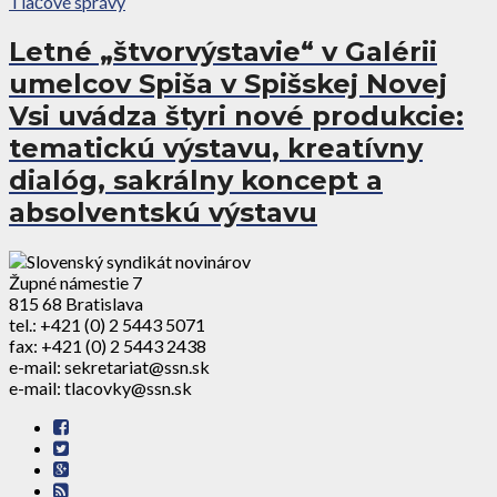
Tlačové správy
Letné „štvorvýstavie“ v Galérii
umelcov Spiša v Spišskej Novej
Vsi uvádza štyri nové produkcie:
tematickú výstavu, kreatívny
dialóg, sakrálny koncept a
absolventskú výstavu
Župné námestie 7
815 68 Bratislava
tel.: +421 (0) 2 5443 5071
fax: +421 (0) 2 5443 2438
e-mail: sekretariat@ssn.sk
e-mail: tlacovky@ssn.sk