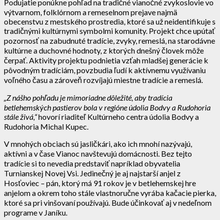
Podujatie ponúkne pohľad na tradičné vianočné zvykoslovie vo
výtvarnom, folklórnom a remeselnom prejave najmä
obecenstvu z mestského prostredia, ktoré sa už neidentifikuje s
tradičnými kultúrnymi symbolmi komunity. Projekt chce upútať
pozornosť na zabudnuté tradície, zvyky, remeslá, na starodávne
kultúrne a duchovné hodnoty, z ktorých dnešný človek môže
čerpať. Aktivity projektu podnietia vzťah mladšej generácie k
pôvodným tradíciám, povzbudia ľudí k aktívnemu využívaniu
voľného času a zároveň rozvíjajú miestne tradície a remeslá.
„Z nášho pohľadu je mimoriadne dôležité, aby tradícia
betlehemských pastierov bola v regióne údolia Bodvy a Rudohoria
stále živá,“
hovorí riaditeľ Kultúrneho centra údolia Bodvy a
Rudohoria Michal Kupec.
V mnohých obciach sú jasličkári, ako ich mnohí nazývajú,
aktívni a v čase Vianoc navštevujú domácnosti. Bez tejto
tradície si to nevedia predstaviť napríklad obyvatelia
Turnianskej Novej Vsi. Jedinečný je aj najstarší anjel z
Hosťoviec – pán, ktorý má 91 rokov je v betlehemskej hre
anjelom a okrem toho stále vlastnoručne vyrába kačacie pierka,
ktoré sa pri vinšovaní používajú. Bude účinkovať aj v nedeľnom
programe v Janíku.