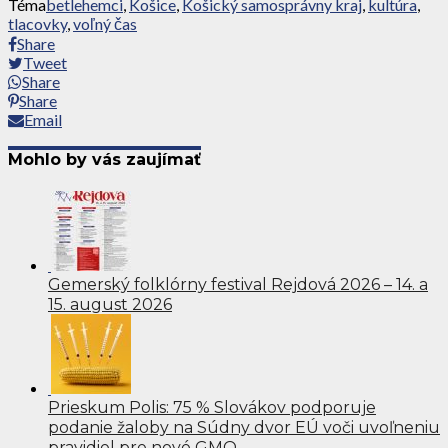
Téma
betlehemci
,
Košice
,
Košický samosprávny kraj
,
kultúra
,
tlacovky
,
voľný čas
Share
Tweet
Share
Share
Email
Mohlo by vás zaujímať
Gemerský folklórny festival Rejdová 2026 – 14. a
15. august 2026
Prieskum Polis: 75 % Slovákov podporuje
podanie žaloby na Súdny dvor EÚ voči uvoľneniu
pravidiel pre nové GMO