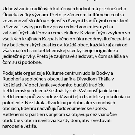
Uchovávanie tradičných kultúrnych hodnôt má pre dnešného
človeka veľký význam. Preto je zámerom kultúrneho centra
zoznamovať širokú verejnosť s rôznymi tradičnými remeslami,
oživovať zvyky predkov prostredníctvom miestnych a
zahraničných aktérov a remeselníkov. K vianočným zvykom vo
všetkých krajinách Karpatského oblúka neodmysliteľne patria
hry betlehemských pastierov. Každá obec, každý kraj a národ
však majú v hraní betlehemskej scénky svoje originálne a
jedinečné prvky. Preto je zaujímavé sledovať, v čom sa líšia a v
čom sú si podobné.
Podujatie organizuje Kultúrne centrum údolia Bodvy a
Rudohoria spoločne s obcou Janík a Divadlom Thália v
Košiciach. V obci Janík svedomito budujú tradíciu
betlehemských hier už šestnásty rok. Vzácnosť janíckeho
betlehemu spočíva v odovzdávaní tejto tradície z pokolenia na
pokolenie. Nezískala divadelnú podobu ako v mnohých
obciach, kde hru nacvičujú ľudovoumelecké spolky.
Betlehemskí pastieri s anjelom sa objavujú cez vianočné
obdobie v obci a navštívia každý dom, aby zvestovali
narodenie Ježiša.