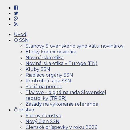
Úvod
O SSN
Stanovy Slovenského syndikátu novinárov
Etický kódex novinára
Novinárska etika
Novinárska etika v Európe (EN)
Kluby SSN
Riadiace orgány SSN
Kontrolná rada SSN
Sociálna pomoc
Tlačovo – digitálna rada Slovenskej
republiky (TR SR)
Zásady na vykonanie referenda
Členstvo
Formy členstva
Nový člen SSN
Členské príspevky v roku 2026