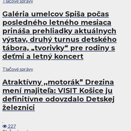
Tlačové správy
Galéria umelcov Spiša počas
posledného letného mesiaca
prináša prehliadky aktuálnych
výstav, druhý turnus detského
tábora, „tvorivky“ pre rodiny s
deťmi a letný koncert
Tlačové správy
Atraktívny ,,motorák” Drezina
mení majiteľa: VISIT Košice ju
definitívne odovzdalo Detskej
železnici
227