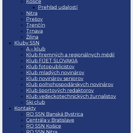
Košice
Prehľad udalostí
Nitra
Prešov
Trenčín
Trnava
Žilina
Kluby SSN
A – klub
Klub firemných a regionálnych médií
Klub FIJET SLOVAKIA
Klub fotopublicistov
Klub mladých novinárov
Klub novinárov seniorov
Klub poľnohospodárskych novinárov
Klub športových redaktorov
Klub vedeckotechnických žurnalistov
Ski club
Kontakty
RO SSN Banská Bystrica
Centrála v Bratislave
RO SSN Košice
RO SSN Nitra