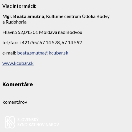
Viac informácií:
Mgr. Beáta Smutná
, Kultúrne centrum Údolia Bodvy
a Rudohoria
Hlavná 52,045 01 Moldava nad Bodvou
tel./fax: +421/55/ 67 14 578, 67 14 592
e-mail:
beata.smutna@kcubar.sk
www.kcubar.sk
Komentáre
komentárov