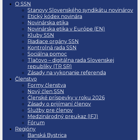
O SSN
Stanovy Slovenského syndikátu novinárov
Etický kódex novinára
Novinárska etika
Novinárska etika v Európe (EN)
Kluby SSN
Riadiace orgány SSN
Kontrolná rada SSN
Sociálna pomoc
Tlačovo – digitálna rada Slovenskej
republiky (TR SR)
Zásady na vykonanie referenda
Členstvo
Formy členstva
Nový člen SSN
Členské príspevky v roku 2026
Zásady o prijímaní členov
Služby pre členov
Medzinárodný preukaz (IFJ)
Fórum
Regióny
Banská Bystrica