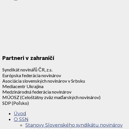
Partneri v zahraničí
Syndikát novinářů ČR, z.s.
Európska federácia novinárov
Asociácia slovenských novinárov v Srbsku
Mediacentr Ukrajina
Medzinárodná federácia novinárov
MÚOSZ (Celoštátny zväz maďarských novinárov)
SDP (Poľsko)
Úvod
O SSN
Stanovy Slovenského syndikátu novinárov