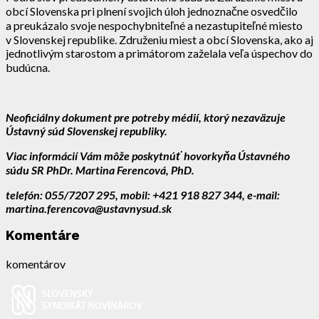
obcí Slovenska pri plnení svojich úloh jednoznačne osvedčilo
a preukázalo svoje nespochybniteľné a nezastupiteľné miesto
v Slovenskej republike. Združeniu miest a obcí Slovenska, ako aj
jednotlivým starostom a primátorom zaželala veľa úspechov do
budúcna.
Neoficiálny dokument pre potreby médií, ktorý nezaväzuje
Ústavný súd Slovenskej republiky.
Viac informácií Vám môže poskytnúť
hovorkyňa Ústavného
súdu SR PhDr. Martina Ferencová, PhD.
telefón: 055/7207 295, mobil: +421 918 827 344, e-mail:
martina.ferencova@ustavnysud.sk
Komentáre
komentárov