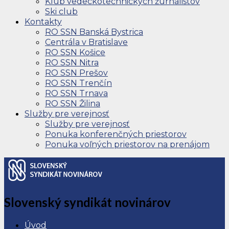
Klub vedeckotechnických žurnalistov
Ski club
Kontakty
RO SSN Banská Bystrica
Centrála v Bratislave
RO SSN Košice
RO SSN Nitra
RO SSN Prešov
RO SSN Trenčín
RO SSN Trnava
RO SSN Žilina
Služby pre verejnosť
Služby pre verejnosť
Ponuka konferenčných priestorov
Ponuka voľných priestorov na prenájom
Slovenský syndikát novinárov
Úvod