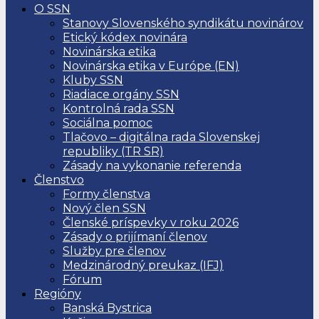
O SSN
Stanovy Slovenského syndikátu novinárov
Etický kódex novinára
Novinárska etika
Novinárska etika v Európe (EN)
Kluby SSN
Riadiace orgány SSN
Kontrolná rada SSN
Sociálna pomoc
Tlačovo – digitálna rada Slovenskej
republiky (TR SR)
Zásady na vykonanie referenda
Členstvo
Formy členstva
Nový člen SSN
Členské príspevky v roku 2026
Zásady o prijímaní členov
Služby pre členov
Medzinárodný preukaz (IFJ)
Fórum
Regióny
Banská Bystrica