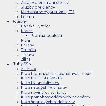
Zásady o prijímaní členov
Služby pre členov
Medzinárodný preukaz (IFJ)
Fórum
Regióny
Banská Bystrica
Košice
Prehľad udalostí
Nitra
Prešov
Trenčín
Trnava
Žilina
Kluby SSN
A – klub
Klub firemných a regionálnych médií
Klub FIJET SLOVAKIA
Klub fotopublicistov
Klub mladých novinárov
Klub novinárov seniorov
Klub poľnohospodárskych novinárov
Klub športových redaktorov