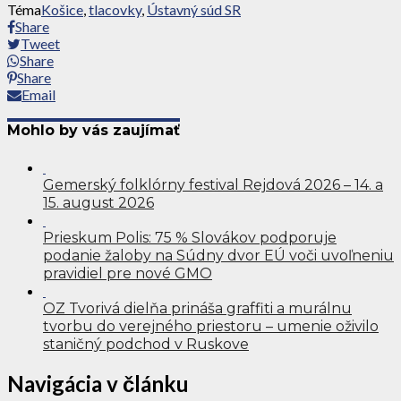
Téma
Košice
,
tlacovky
,
Ústavný súd SR
Share
Tweet
Share
Share
Email
Mohlo by vás zaujímať
Gemerský folklórny festival Rejdová 2026 – 14. a
15. august 2026
Prieskum Polis: 75 % Slovákov podporuje
podanie žaloby na Súdny dvor EÚ voči uvoľneniu
pravidiel pre nové GMO
OZ Tvorivá dielňa prináša graffiti a murálnu
tvorbu do verejného priestoru – umenie oživilo
staničný podchod v Ruskove
Navigácia v článku