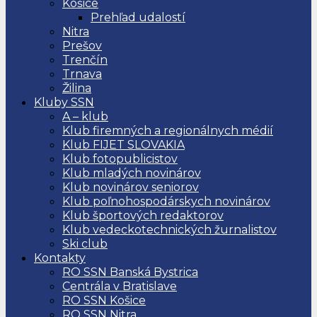
Košice
Prehľad udalostí
Nitra
Prešov
Trenčín
Trnava
Žilina
Kluby SSN
A – klub
Klub firemných a regionálnych médií
Klub FIJET SLOVAKIA
Klub fotopublicistov
Klub mladých novinárov
Klub novinárov seniorov
Klub poľnohospodárskych novinárov
Klub športových redaktorov
Klub vedeckotechnických žurnalistov
Ski club
Kontakty
RO SSN Banská Bystrica
Centrála v Bratislave
RO SSN Košice
RO SSN Nitra