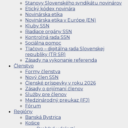
Stanovy Slovenského syndikátu novinárov
Etický kódex novinára
Novinárska etika
Novinárska etika v Európe (EN)
Kluby SSN
Riadiace orgány SSN
Kontrolná rada SSN
Sociálna pomoc
Tlačovo – digitálna rada Slovenskej
republiky (TR SR)
Zásady na vykonanie referenda
Členstvo
Formy členstva
Nový člen SSN
Členské príspevky v roku 2026
Zásady o prijímaní členov
Služby pre členov
Medzinárodný preukaz (IFJ)
Fórum
Regióny
Banská Bystrica
Košice