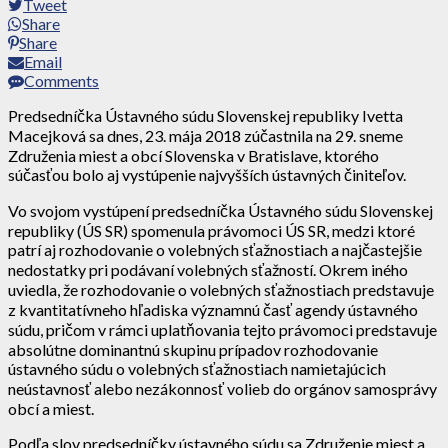
Tweet
Share
Share
Email
Comments
Predsedníčka Ústavného súdu Slovenskej republiky Ivetta
Macejková sa dnes, 23. mája 2018 zúčastnila na 29. sneme
Združenia miest a obcí Slovenska v Bratislave, ktorého
súčasťou bolo aj vystúpenie najvyšších ústavných činiteľov.
Vo svojom vystúpení predsedníčka Ústavného súdu Slovenskej
republiky (ÚS SR) spomenula právomoci ÚS SR, medzi ktoré
patrí aj rozhodovanie o volebných sťažnostiach a najčastejšie
nedostatky pri podávaní volebných sťažností. Okrem iného
uviedla, že rozhodovanie o volebných sťažnostiach predstavuje
z kvantitatívneho hľadiska významnú časť agendy ústavného
súdu, pričom v rámci uplatňovania tejto právomoci predstavuje
absolútne dominantnú skupinu prípadov rozhodovanie
ústavného súdu o volebných sťažnostiach namietajúcich
neústavnosť alebo nezákonnosť volieb do orgánov samosprávy
obcí a miest.
Podľa slov predsedníčky ústavného súdu sa Združenie miest a