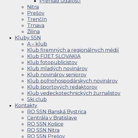
Prehľad udalostí
Nitra
Prešov
Trenčín
Trnava
Žilina
Kluby SSN
A – klub
Klub firemných a regionálnych médií
Klub FIJET SLOVAKIA
Klub fotopublicistov
Klub mladých novinárov
Klub novinárov seniorov
Klub poľnohospodárskych novinárov
Klub športových redaktorov
Klub vedeckotechnických žurnalistov
Ski club
Kontakty
RO SSN Banská Bystrica
Centrála v Bratislave
RO SSN Košice
RO SSN Nitra
RO SSN Prešov