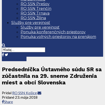
RO SSN Prešov
RO SSN Trenčín
RO SSN Trnava
RO SSN Žilina
Služby pre verejnosť
Služby pre verejnosť
Ponuka konferenčných priestorov
Ponuka voľných priestorov na prenájom
Tlačové správy
Predsedníčka Ústavného súdu SR sa
zúčastnila na 29. sneme Združenia
miest a obcí Slovenska
Pridal
RO SSN Košice
Pridané
23. mája 2018
Share