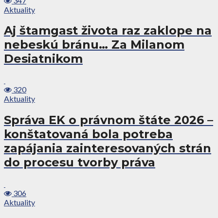
347
Aktuality
Aj štamgast života raz zaklope na
nebeskú bránu… Za Milanom
Desiatnikom
320
Aktuality
Správa EK o právnom štáte 2026 –
konštatovaná bola potreba
zapájania zainteresovaných strán
do procesu tvorby práva
306
Aktuality