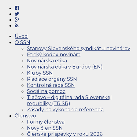
Úvod
O SSN
Stanovy Slovenského syndikátu novinárov
Etický kódex novinára
Novinárska etika
Novinárska etika v Európe (EN)
Kluby SSN
Riadiace orgány SSN
Kontrolná rada SSN
Sociálna pomoc
Tlačovo – digitálna rada Slovenskej
republiky (TR SR)
Zásady na vykonanie referenda
Členstvo
Formy členstva
Nový člen SSN
Členské príspevky v roku 2026