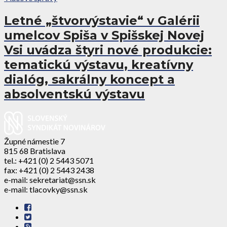
Letné „štvorvýstavie“ v Galérii
umelcov Spiša v Spišskej Novej
Vsi uvádza štyri nové produkcie:
tematickú výstavu, kreatívny
dialóg, sakrálny koncept a
absolventskú výstavu
Župné námestie 7
815 68 Bratislava
tel.: +421 (0) 2 5443 5071
fax: +421 (0) 2 5443 2438
e-mail: sekretariat@ssn.sk
e-mail: tlacovky@ssn.sk