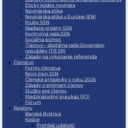
Etický kódex novinára
Novinárska etika
Novinárska etika v Európe (EN)
Kluby SSN
Riadiace orgány SSN
Kontrolná rada SSN
Sociálna pomoc
Tlačovo – digitálna rada Slovenskej
republiky (TR SR)
Zásady na vykonanie referenda
Členstvo
Formy členstva
Nový člen SSN
Členské príspevky v roku 2026
Zásady o prijímaní členov
Služby pre členov
Medzinárodný preukaz (IFJ)
Fórum
Regióny
Banská Bystrica
Košice
Prehľad udalostí