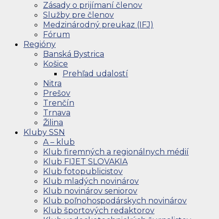
Zásady o prijímaní členov
Služby pre členov
Medzinárodný preukaz (IFJ)
Fórum
Regióny
Banská Bystrica
Košice
Prehľad udalostí
Nitra
Prešov
Trenčín
Trnava
Žilina
Kluby SSN
A – klub
Klub firemných a regionálnych médií
Klub FIJET SLOVAKIA
Klub fotopublicistov
Klub mladých novinárov
Klub novinárov seniorov
Klub poľnohospodárskych novinárov
Klub športových redaktorov