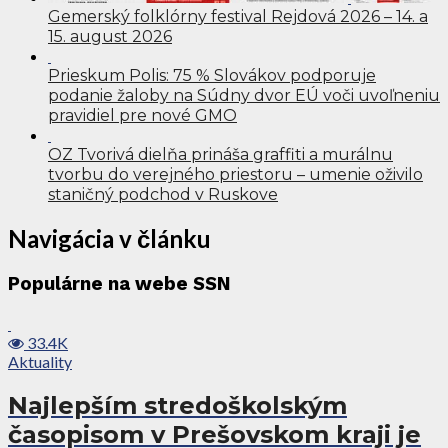
Gemerský folklórny festival Rejdová 2026 – 14. a
15. august 2026
Prieskum Polis: 75 % Slovákov podporuje
podanie žaloby na Súdny dvor EÚ voči uvoľneniu
pravidiel pre nové GMO
OZ Tvorivá dielňa prináša graffiti a murálnu
tvorbu do verejného priestoru – umenie oživilo
staničný podchod v Ruskove
Navigácia v článku
Populárne na webe SSN
33.4K
Aktuality
Najlepším stredoškolským
časopisom v Prešovskom kraji je