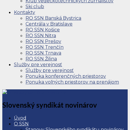
Klub vedeckotechnických žurnalistov
Ski club
Kontakty
RO SSN Banská Bystrica
Centrála v Bratislave
RO SSN Košice
RO SSN Nitra
RO SSN Prešov
RO SSN Trenčín
RO SSN Trnava
RO SSN Žilina
Služby pre verejnosť
Služby pre verejnosť
Ponuka konferenčných priestorov
Ponuka voľných priestorov na prenájom
Slovenský syndikát novinárov
Úvod
O SSN
Stanovy Slovenského syndikátu novinárov