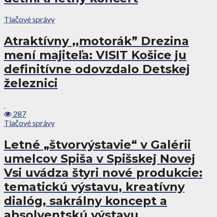
Tlačové správy
Atraktívny ,,motorák” Drezina
mení majiteľa: VISIT Košice ju
definitívne odovzdalo Detskej
železnici
287
Tlačové správy
Letné „štvorvýstavie“ v Galérii
umelcov Spiša v Spišskej Novej
Vsi uvádza štyri nové produkcie:
tematickú výstavu, kreatívny
dialóg, sakrálny koncept a
absolventskú výstavu