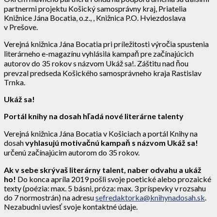
partnermi projektu Košický samosprávny kraj, Priatelia
Knižnice Jána Bocatia, o.z., , Knižnica P.O. Hviezdoslava
v Prešove.
Verejná knižnica Jána Bocatia pri príležitosti výročia spustenia
literárneho e-magazínu vyhlásila kampaň pre začínajúcich
autorov do 35 rokov s názvom Ukáž sa!. Záštitu nad ňou
prevzal predseda Košického samosprávneho kraja Rastislav
Trnka.
Ukáž sa!
Portál knihy na dosah hľadá nové literárne talenty
Verejná knižnica Jána Bocatia v Košiciach a portál Knihy na
dosah
vyhlasujú motivačnú kampaň s názvom Ukáž sa!
určenú začínajúcim autorom do 35 rokov.
Ak v sebe skrývaš literárny talent, naber odvahu a ukáž
ho!
Do konca apríla 2019 pošli svoje poetické alebo prozaické
texty (poézia: max. 5 básni, próza: max. 3 príspevky v rozsahu
do 7 normostrán) na adresu
sefredaktorka@knihynadosah.sk
.
Nezabudni uviesť svoje kontaktné údaje.