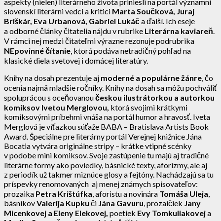
aspekty (nielen) literárneho života priniesli na portál významní
slovenskí literárni vedci a kritici
Marta Součková, Juraj
Briškár, Eva Urbanová, Gabriel Lukáč
a ďalší. Ich eseje
a odborné články čitatelia nájdu v rubrike
Literárna kaviareň
.
V rámci nej medzi čitateľmi výrazne rezonuje podrubrika
NEpovinné čítanie
, ktorá podáva netradičný pohľad na
klasické diela svetovej i domácej literatúry.
Knihy na dosah prezentuje aj
moderné a populárne žánre
, čo
ocenia najmä mladšie ročníky. Knihy na dosah sa môžu pochváliť
spoluprácou s oceňovanou
českou ilustrátorkou a autorkou
komiksov
Ivetou Merglovou,
ktorá svojimi krátkymi
komiksovými príbehmi vnáša na portál humor a hravosť. Iveta
Merglová je víťazkou súťaže BABA – Bratislava Artists Book
Award. Špeciálne pre literárny portál Verejnej knižnice Jána
Bocatia vytvára originálne stripy – krátke vtipné scénky
v podobe mini komiksov. Svoje zastúpenie tu majú aj tradičné
literárne formy ako poviedky, básnické texty, aforizmy, ale aj
z periodík už takmer miznúce glosy a fejtóny. Nachádzajú sa tu
príspevky renomovaných aj menej známych spisovateľov:
prozaika
Petra Krištúfka
, aforistu a novinára
Tomáša Uleja
,
básnikov
Valerija Kupku
či
Jána Gavuru
, prozaičiek
Jany
Micenkovej a Eleny Elekovej,
poetiek
Evy Tomkuliakovej
a