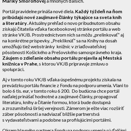
Mariky Smoroňovej
a mnohých ďalších.
Portál pravidelne prináša nové diela.
Každý týždeň na ňom
pribúdajú nové zaujímavé články týkajúce sa sveta kníh
a literatúry
. Aktuálny prehľad o novo pribudnutom obsahu
získajú čitatelia vďaka facebookovej stránke portálu a web
stránke VKJB. Prostredníctvom nich sa môžu „prelinkovať“ aj
na konkrétne príspevky. „Prekliknúť“ sa na Knihy na dosah
umožňujú tiež webstránky knižníc v zriaďovateľskej
pôsobnosti Košického a Prešovského samosprávneho kraja.
Záujem o zdieľanie obsahu portálu prejavila aj Mestská
knižnica v Prahe
, s ktorou VKJB pripravuje zmluvu o
spolupráci
.
Aj v tomto roku VKJB vďaka úspešnému projektu získala na
prevádzku portálu financie z Fondu na podporu umenia. Vlani to
bolo 6 tis. eur, v tomto roku 6 200. Do budúcna chce portál
naďalej prinášať hodnotné a zaujímavé články, propagovať
literatúru, knihy a čítanie formou, ktorá bude dostupná
a zrozumiteľná širšej verejnosti. Zámerom je ešte viac rozšíriť
záber pôsobnosti a nadviazať bližšie partnerstvá
s vydavateľstvami a podobne sa profilujúcimi portálmi.
Okrem hlavného partnera Fondu na podporu umenia sú ďalšími