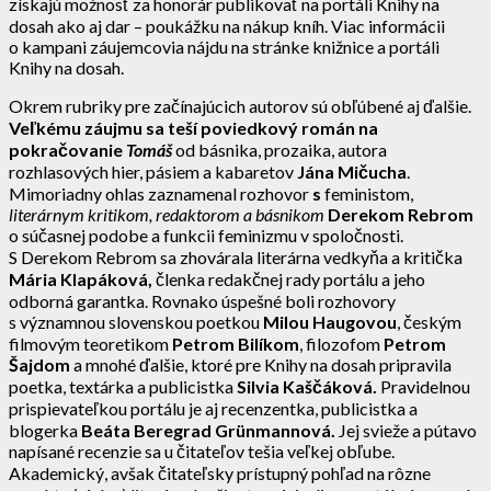
získajú možnosť za honorár publikovať na portáli Knihy na
dosah ako aj dar – poukážku na nákup kníh. Viac informácii
o kampani záujemcovia nájdu na stránke knižnice a portáli
Knihy na dosah.
Okrem rubriky pre začínajúcich autorov sú obľúbené aj ďalšie.
Veľkému záujmu sa teší poviedkový román na
pokračovanie
Tomáš
od básnika, prozaika, autora
rozhlasových hier, pásiem a kabaretov
Jána Mičucha
.
Mimoriadny ohlas zaznamenal rozhovor
s
feministom,
literárnym kritikom, redaktorom a básnikom
Derekom Rebrom
o súčasnej podobe a funkcii feminizmu v spoločnosti.
S Derekom Rebrom sa zhovárala literárna vedkyňa a kritička
Mária Klapáková,
členka redakčnej rady portálu a
jeho
odborná garantka. Rovnako úspešné boli rozhovory
s významnou slovenskou poetkou
Milou Haugovou
, českým
filmovým teoretikom
Petrom Bilíkom
, filozofom
Petrom
Šajdom
a mnohé ďalšie, ktoré pre Knihy na dosah pripravila
poetka, textárka a publicistka
Silvia Kaščáková.
Pravidelnou
prispievateľkou portálu je aj recenzentka, publicistka a
blogerka
Beáta Beregrad Grünmannová.
Jej svieže a pútavo
napísané recenzie sa u čitateľov tešia veľkej obľube.
Akademický, avšak čitateľsky prístupný pohľad na rôzne