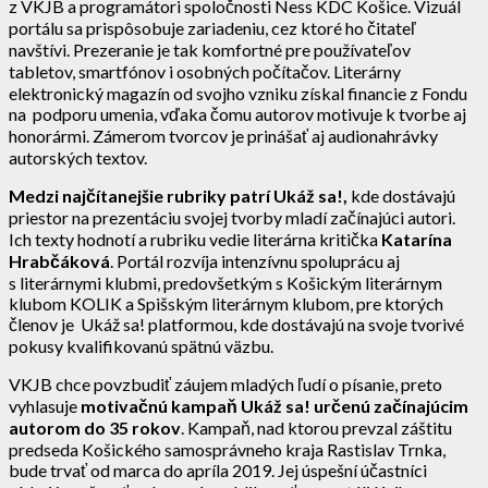
z VKJB a programátori spoločnosti Ness KDC Košice. Vizuál
portálu sa prispôsobuje zariadeniu, cez ktoré ho čitateľ
navštívi. Prezeranie je tak komfortné pre používateľov
tabletov, smartfónov i osobných počítačov. Literárny
elektronický magazín od svojho vzniku získal financie z Fondu
na podporu umenia, vďaka čomu autorov motivuje k tvorbe aj
honorármi. Zámerom tvorcov je prinášať aj audionahrávky
autorských textov.
Medzi najčítanejšie rubriky patrí Ukáž sa!,
kde dostávajú
priestor na prezentáciu svojej tvorby mladí začínajúci autori.
Ich texty hodnotí a rubriku vedie literárna kritička
Katarína
Hrabčáková
. Portál rozvíja intenzívnu spoluprácu aj
s literárnymi klubmi, predovšetkým s Košickým literárnym
klubom KOLIK a Spišským literárnym klubom, pre ktorých
členov je Ukáž sa! platformou, kde dostávajú na svoje tvorivé
pokusy kvalifikovanú spätnú väzbu.
VKJB chce povzbudiť záujem mladých ľudí o písanie, preto
vyhlasuje
motivačnú kampaň Ukáž sa! určenú začínajúcim
autorom do 35 rokov
. Kampaň, nad ktorou prevzal záštitu
predseda Košického samosprávneho kraja Rastislav Trnka,
bude trvať od marca do apríla 2019. Jej úspešní účastníci