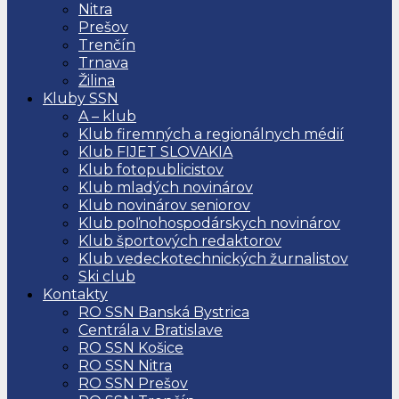
Nitra
Prešov
Trenčín
Trnava
Žilina
Kluby SSN
A – klub
Klub firemných a regionálnych médií
Klub FIJET SLOVAKIA
Klub fotopublicistov
Klub mladých novinárov
Klub novinárov seniorov
Klub poľnohospodárskych novinárov
Klub športových redaktorov
Klub vedeckotechnických žurnalistov
Ski club
Kontakty
RO SSN Banská Bystrica
Centrála v Bratislave
RO SSN Košice
RO SSN Nitra
RO SSN Prešov