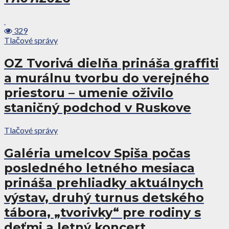
329
Tlačové správy
OZ Tvorivá dielňa prináša graffiti
a murálnu tvorbu do verejného
priestoru – umenie oživilo
staničný podchod v Ruskove
Tlačové správy
Galéria umelcov Spiša počas
posledného letného mesiaca
prináša prehliadky aktuálnych
výstav, druhý turnus detského
tábora, „tvorivky“ pre rodiny s
deťmi a letný koncert