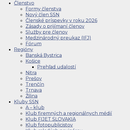
Členstvo
Formy členstva
Nový člen SSN
Členské príspevky v roku 2026
Zásady o prijímaní členov
Služby pre členov
Medzinárodný preukaz (IFJ)
Fórum
Regióny
Banská Bystrica
Košice
Prehľad udalostí
Nitra
Prešov
Trenčín
Trnava
Žilina
Kluby SSN
A – klub
Klub firemných a regionálnych médií
Klub FIJET SLOVAKIA
Klub fotopublicistov