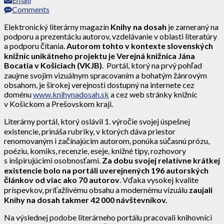
Comments
Elektronický literárny magazín
Knihy na dosah
je zameraný na
podporu a prezentáciu autorov, vzdelávanie v oblasti literatúry
a podporu čítania.
Autorom tohto v kontexte slovenských
knižníc unikátneho projektu je Verejná knižnica Jána
Bocatia v Košiciach (VKJB)
. Portál, ktorý na prvý pohľad
zaujme svojim vizuálnym spracovaním a bohatým žánrovým
obsahom, je širokej verejnosti dostupný na internete cez
doménu
www.knihynadosah.sk
a cez web stránky knižníc
v Košickom a Prešovskom kraji.
Literárny portál, ktorý oslávil 1. výročie svojej úspešnej
existencie, prináša rubriky, v ktorých dáva priestor
renomovaným i začínajúcim autorom, ponúka súčasnú prózu,
poéziu, komiks, recenzie, eseje, knižné tipy, rozhovory
s inšpirujúcimi osobnosťami.
Za dobu svojej relatívne krátkej
existencie bolo na portáli uverejnených 196 autorských
článkov od viac ako 70 autorov
. Vďaka vysokej kvalite
príspevkov, príťažlivému obsahu a modernému vizuálu
zaujali
Knihy na dosah takmer 42 000 návštevníkov.
Na výslednej podobe literárneho portálu pracovali knihovníci