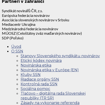
Partneri v zahraničí
Syndikát novinářů ČR, z.s.
Európska federácia novinárov
Asociácia slovenských novinárov v Srbsku
Mediacentr Ukrajina
Medzinárodná federácia novinárov
MÚOSZ (Celoštátny zväz maďarských novinárov)
SDP (Poľsko)
Úvod
O SSN
Stanovy Slovenského syndikátu novinárov
Etický kódex novinára
Novinárska etika
Novinárska etika v Európe (EN)
Kluby SSN
Riadiace orgány SSN
Kontrolná rada SSN
Sociálna pomoc
Tlačovo – digitálna rada Slovenskej
republiky (TR SR)
Zásady na vykonanie referenda