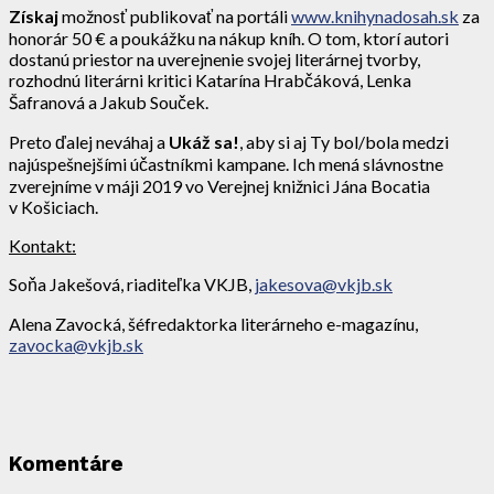
Získaj
možnosť publikovať na portáli
www.knihynadosah.sk
za
honorár 50 € a poukážku na nákup kníh. O tom, ktorí autori
dostanú priestor na uverejnenie svojej literárnej tvorby,
rozhodnú literárni kritici Katarína Hrabčáková, Lenka
Šafranová a Jakub Souček.
Preto ďalej neváhaj a
Ukáž sa!
, aby si aj Ty bol/bola medzi
najúspešnejšími účastníkmi kampane. Ich mená slávnostne
zverejníme v máji 2019 vo Verejnej knižnici Jána Bocatia
v Košiciach.
Kontakt:
Soňa Jakešová, riaditeľka VKJB,
jakesova@vkjb.sk
Alena Zavocká, šéfredaktorka literárneho e-magazínu,
zavocka@vkjb.sk
Komentáre