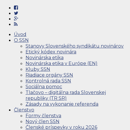
Úvod
O SSN
Stanovy Slovenského syndikátu novinárov
Etický kódex novinára
Novinárska etika
Novinárska etika v Európe (EN)
Kluby SSN
Riadiace orgány SSN
Kontrolná rada SSN
Sociálna pomoc
Tlačovo – digitálna rada Slovenskej
republiky (TR SR)
Zásady na vykonanie referenda
Členstvo
Formy členstva
Nový člen SSN
Členské príspevky v roku 2026