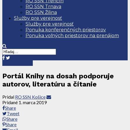
RO SSN Trenčín
RO SSN Trnava
RO SSN Žilina
Služby pre verejnosť
Služby pre verejnosť
Ponuka konferenčných priestorov
Ponuka voľných priestorov na prenájom
Tlačové správy
Portál Knihy na dosah podporuje
autorov, literatúru a čítanie
Pridal
RO SSN Košice
Pridané
1. marca 2019
Share
Tweet
Share
Share
Email