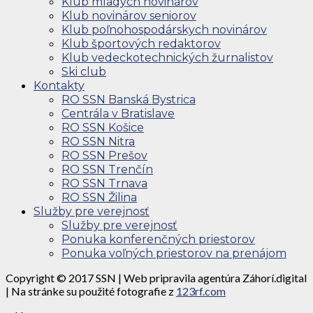
Klub mladých novinárov
Klub novinárov seniorov
Klub poľnohospodárskych novinárov
Klub športových redaktorov
Klub vedeckotechnických žurnalistov
Ski club
Kontakty
RO SSN Banská Bystrica
Centrála v Bratislave
RO SSN Košice
RO SSN Nitra
RO SSN Prešov
RO SSN Trenčín
RO SSN Trnava
RO SSN Žilina
Služby pre verejnosť
Služby pre verejnosť
Ponuka konferenčných priestorov
Ponuka voľných priestorov na prenájom
Copyright © 2017 SSN | Web pripravila agentúra Záhorí.digital
| Na stránke su použité fotografie z
123rf.com