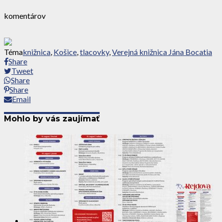
komentárov
Téma
knižnica
,
Košice
,
tlacovky
,
Verejná knižnica Jána Bocatia
Share
Tweet
Share
Share
Email
Mohlo by vás zaujímať