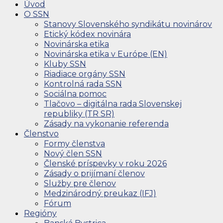
Úvod
O SSN
Stanovy Slovenského syndikátu novinárov
Etický kódex novinára
Novinárska etika
Novinárska etika v Európe (EN)
Kluby SSN
Riadiace orgány SSN
Kontrolná rada SSN
Sociálna pomoc
Tlačovo – digitálna rada Slovenskej
republiky (TR SR)
Zásady na vykonanie referenda
Členstvo
Formy členstva
Nový člen SSN
Členské príspevky v roku 2026
Zásady o prijímaní členov
Služby pre členov
Medzinárodný preukaz (IFJ)
Fórum
Regióny