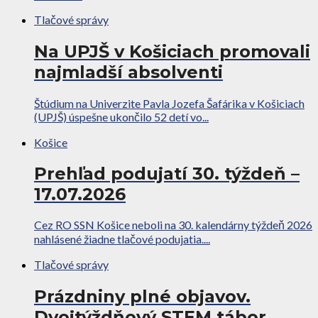
Tlačové správy
Na UPJŠ v Košiciach promovali
najmladší absolventi
Štúdium na Univerzite Pavla Jozefa Šafárika v Košiciach
(UPJŠ) úspešne ukončilo 52 detí vo...
Košice
Prehľad podujatí 30. týždeň –
17.07.2026
Cez RO SSN Košice neboli na 30. kalendárny týždeň 2026
nahlásené žiadne tlačové podujatia....
Tlačové správy
Prázdniny plné objavov.
Dvojtýždňový STEM tábor