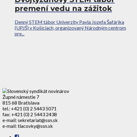
premení vedu na zážitok
Denný STEM tábor Univerzity Pavla Jozefa Šafárika
(UPJŠ) v Košiciach, organizovaný Národným centrom
pre...
Župné námestie 7
815 68 Bratislava
tel.: +421 (0) 2 5443 5071
fax: +421 (0) 2 5443 2438
e-mail: sekretariat@ssn.sk
e-mail: tlacovky@ssn.sk