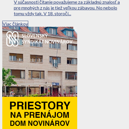
V súčasnosti čítanie považujeme za základnú znalosť a
pre mnohých z nás je tiež veľkou zábavou. No nebolo
tomu vždy tak. V 18. storočí...
Viac článkov