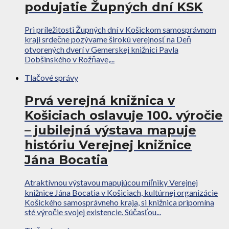
podujatie Župných dní KSK
Pri príležitosti Župných dní v Košickom samosprávnom
kraji srdečne pozývame širokú verejnosť na Deň
otvorených dverí v Gemerskej knižnici Pavla
Dobšinského v Rožňave,...
Tlačové správy
Prvá verejná knižnica v
Košiciach oslavuje 100. výročie
– jubilejná výstava mapuje
históriu Verejnej knižnice
Jána Bocatia
Atraktívnou výstavou mapujúcou míľniky Verejnej
knižnice Jána Bocatia v Košiciach, kultúrnej organizácie
Košického samosprávneho kraja, si knižnica pripomína
sté výročie svojej existencie. Súčasťou...