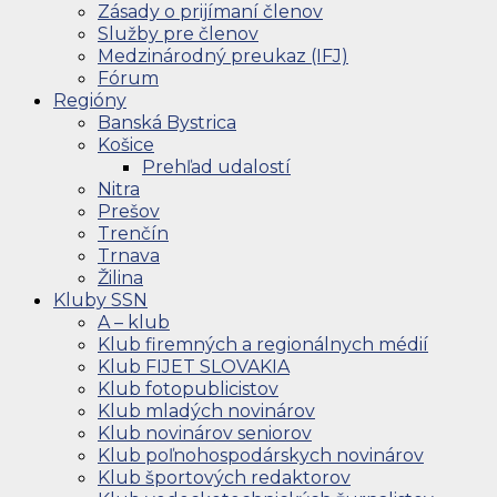
Zásady o prijímaní členov
Služby pre členov
Medzinárodný preukaz (IFJ)
Fórum
Regióny
Banská Bystrica
Košice
Prehľad udalostí
Nitra
Prešov
Trenčín
Trnava
Žilina
Kluby SSN
A – klub
Klub firemných a regionálnych médií
Klub FIJET SLOVAKIA
Klub fotopublicistov
Klub mladých novinárov
Klub novinárov seniorov
Klub poľnohospodárskych novinárov
Klub športových redaktorov