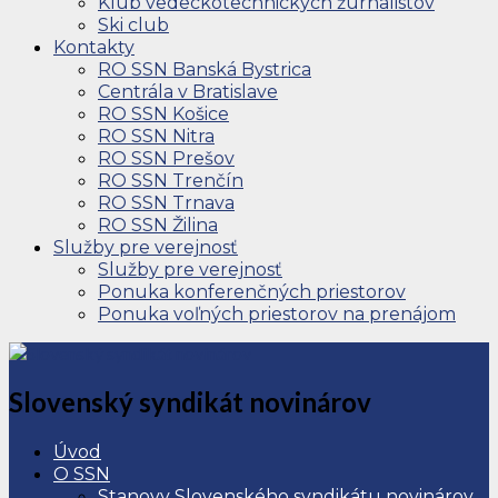
Klub vedeckotechnických žurnalistov
Ski club
Kontakty
RO SSN Banská Bystrica
Centrála v Bratislave
RO SSN Košice
RO SSN Nitra
RO SSN Prešov
RO SSN Trenčín
RO SSN Trnava
RO SSN Žilina
Služby pre verejnosť
Služby pre verejnosť
Ponuka konferenčných priestorov
Ponuka voľných priestorov na prenájom
Slovenský syndikát novinárov
Úvod
O SSN
Stanovy Slovenského syndikátu novinárov