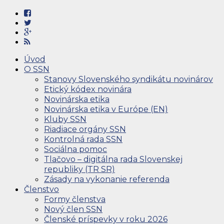
Úvod
O SSN
Stanovy Slovenského syndikátu novinárov
Etický kódex novinára
Novinárska etika
Novinárska etika v Európe (EN)
Kluby SSN
Riadiace orgány SSN
Kontrolná rada SSN
Sociálna pomoc
Tlačovo – digitálna rada Slovenskej
republiky (TR SR)
Zásady na vykonanie referenda
Členstvo
Formy členstva
Nový člen SSN
Členské príspevky v roku 2026