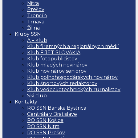
Nitra
Prešov
Trenčín
Trnava
Žilina
Kluby SSN
A – klub
Klub firemných a regionálnych médií
Klub FIJET SLOVAKIA
Klub fotopublicistov
Klub mladých novinárov
Klub novinárov seniorov
Klub poľnohospodárskych novinárov
Klub športových redaktorov
Klub vedeckotechnických žurnalistov
Ski club
Kontakty
RO SSN Banská Bystrica
Centrála v Bratislave
RO SSN Košice
RO SSN Nitra
RO SSN Prešov