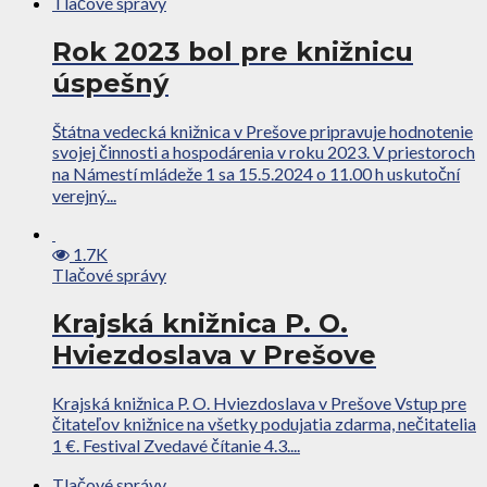
Tlačové správy
Rok 2023 bol pre knižnicu
úspešný
Štátna vedecká knižnica v Prešove pripravuje hodnotenie
svojej činnosti a hospodárenia v roku 2023. V priestoroch
na Námestí mládeže 1 sa 15.5.2024 o 11.00 h uskutoční
verejný...
1.7K
Tlačové správy
Krajská knižnica P. O.
Hviezdoslava v Prešove
Krajská knižnica P. O. Hviezdoslava v Prešove Vstup pre
čitateľov knižnice na všetky podujatia zdarma, nečitatelia
1 €. Festival Zvedavé čítanie 4.3....
Tlačové správy