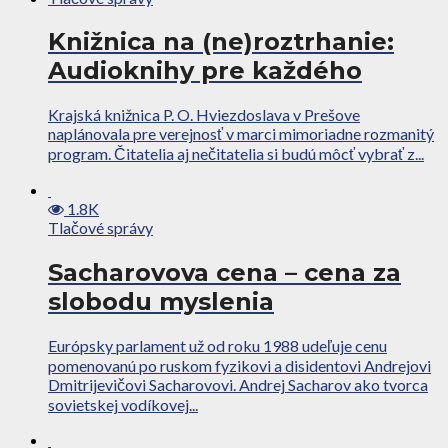
Knižnica na (ne)roztrhanie:
Audioknihy pre každého
Krajská knižnica P. O. Hviezdoslava v Prešove
naplánovala pre verejnosť v marci mimoriadne rozmanitý
program. Čitatelia aj nečitatelia si budú môcť vybrať z...
1.8K
Tlačové správy
Sacharovova cena – cena za
slobodu myslenia
Európsky parlament už od roku 1988 udeľuje cenu
pomenovanú po ruskom fyzikovi a disidentovi Andrejovi
Dmitrijevičovi Sacharovovi. Andrej Sacharov ako tvorca
sovietskej vodíkovej...