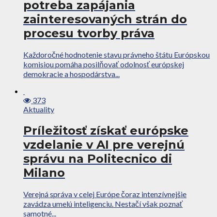
potreba zapájania
zainteresovaných strán do
procesu tvorby práva
Každoročné hodnotenie stavu právneho štátu Európskou
komisiou pomáha posilňovať odolnosť európskej
demokracie a hospodárstva...
373
Aktuality
Príležitosť získať európske
vzdelanie v AI pre verejnú
správu na Politecnico di
Milano
Verejná správa v celej Európe čoraz intenzívnejšie
zavádza umelú inteligenciu. Nestačí však poznať
samotné...