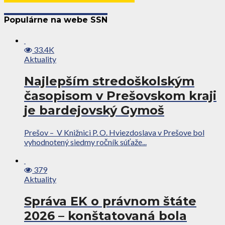
Populárne na webe SSN
33.4K
Aktuality
Najlepším stredoškolským
časopisom v Prešovskom kraji
je bardejovský Gymoš
Prešov – V Knižnici P. O. Hviezdoslava v Prešove bol
vyhodnotený siedmy ročník súťaže...
379
Aktuality
Správa EK o právnom štáte
2026 – konštatovaná bola