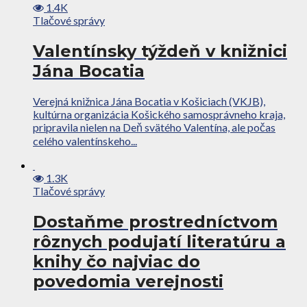
1.4K
Tlačové správy
Valentínsky týždeň v knižnici
Jána Bocatia
Verejná knižnica Jána Bocatia v Košiciach (VKJB),
kultúrna organizácia Košického samosprávneho kraja,
pripravila nielen na Deň svätého Valentína, ale počas
celého valentínskeho...
1.3K
Tlačové správy
Dostaňme prostredníctvom
rôznych podujatí literatúru a
knihy čo najviac do
povedomia verejnosti