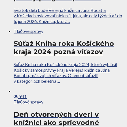
Sviatok detí bude Verejná knižnica Jána Bocatia
v Košiciach oslavovať nielen 1. júna, ale celý týždeň až do
6. júna 2026. Knižnica, ktorá...
Tlačové správy
Súťaž Kniha roka Košického
kraja 2024 pozná víťazov
Súťaž Kniha roka Košického kraja 2024, ktorú vyhlásil
Košický samosprávny kraj a Verejná knižnica Jána
Bocatia, má svojich víťazov. Ocenení súťažili
v kategóriách beletria,...
941
Tlačové správy
Deň otvorených dverí v
knižnici ako sprievodné