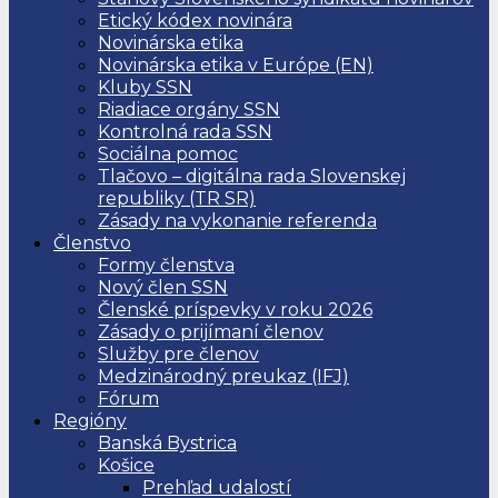
Etický kódex novinára
Novinárska etika
Novinárska etika v Európe (EN)
Kluby SSN
Riadiace orgány SSN
Kontrolná rada SSN
Sociálna pomoc
Tlačovo – digitálna rada Slovenskej
republiky (TR SR)
Zásady na vykonanie referenda
Členstvo
Formy členstva
Nový člen SSN
Členské príspevky v roku 2026
Zásady o prijímaní členov
Služby pre členov
Medzinárodný preukaz (IFJ)
Fórum
Regióny
Banská Bystrica
Košice
Prehľad udalostí