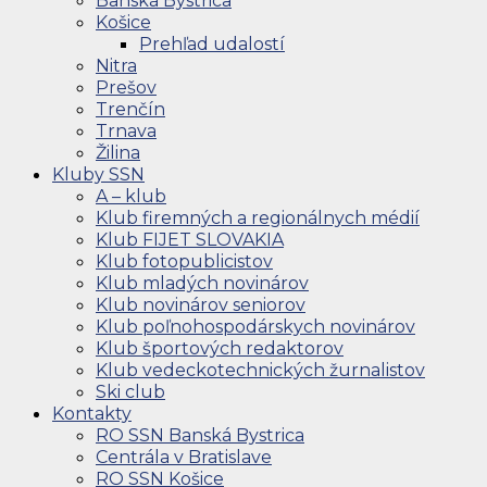
Banská Bystrica
Košice
Prehľad udalostí
Nitra
Prešov
Trenčín
Trnava
Žilina
Kluby SSN
A – klub
Klub firemných a regionálnych médií
Klub FIJET SLOVAKIA
Klub fotopublicistov
Klub mladých novinárov
Klub novinárov seniorov
Klub poľnohospodárskych novinárov
Klub športových redaktorov
Klub vedeckotechnických žurnalistov
Ski club
Kontakty
RO SSN Banská Bystrica
Centrála v Bratislave
RO SSN Košice