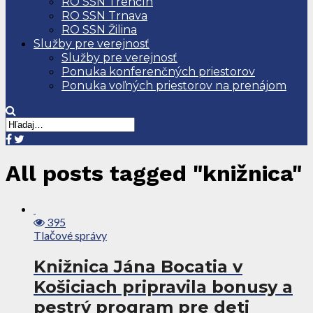
RO SSN Trenčín
RO SSN Trnava
RO SSN Žilina
Služby pre verejnosť
Služby pre verejnosť
Ponuka konferenčných priestorov
Ponuka voľných priestorov na prenájom
All posts tagged "knižnica"
395
Tlačové správy
Knižnica Jána Bocatia v
Košiciach pripravila bonusy a
pestrý program pre deti