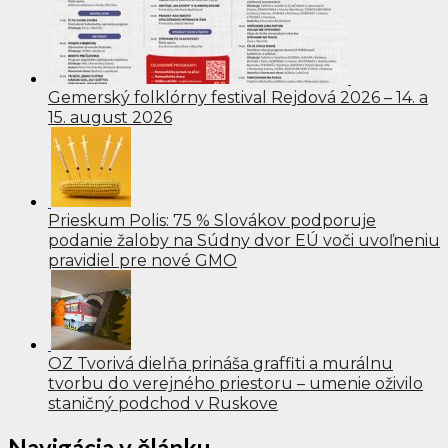
Gemerský folklórny festival Rejdová 2026 – 14. a
15. august 2026
Prieskum Polis: 75 % Slovákov podporuje
podanie žaloby na Súdny dvor EÚ voči uvoľneniu
pravidiel pre nové GMO
OZ Tvorivá dielňa prináša graffiti a murálnu
tvorbu do verejného priestoru – umenie oživilo
staničný podchod v Ruskove
Navigácia v článku