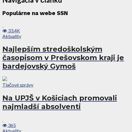
Populárne na webe SSN
33.4K
Aktuality
Najlepším stredoškolským
časopisom v Prešovskom kraji je
bardejovský Gymoš
Tlačové správy
Na UPJŠ v Košiciach promovali
najmladší absolventi
365
Aktuality