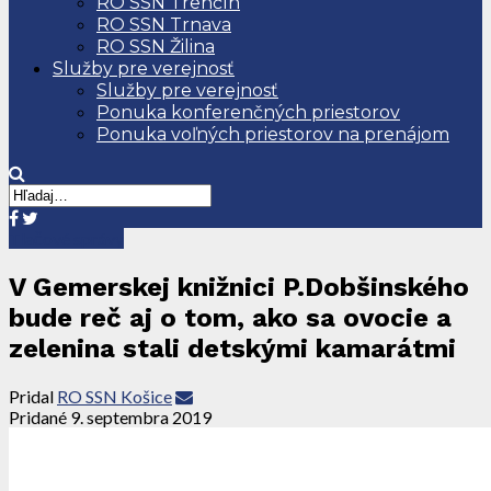
RO SSN Trenčín
RO SSN Trnava
RO SSN Žilina
Služby pre verejnosť
Služby pre verejnosť
Ponuka konferenčných priestorov
Ponuka voľných priestorov na prenájom
Tlačové správy
V Gemerskej knižnici P.Dobšinského
bude reč aj o tom, ako sa ovocie a
zelenina stali detskými kamarátmi
Pridal
RO SSN Košice
Pridané
9. septembra 2019