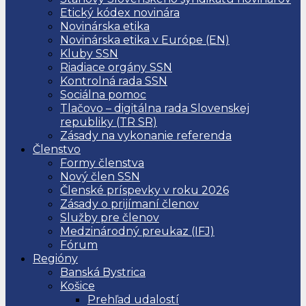
Etický kódex novinára
Novinárska etika
Novinárska etika v Európe (EN)
Kluby SSN
Riadiace orgány SSN
Kontrolná rada SSN
Sociálna pomoc
Tlačovo – digitálna rada Slovenskej
republiky (TR SR)
Zásady na vykonanie referenda
Členstvo
Formy členstva
Nový člen SSN
Členské príspevky v roku 2026
Zásady o prijímaní členov
Služby pre členov
Medzinárodný preukaz (IFJ)
Fórum
Regióny
Banská Bystrica
Košice
Prehľad udalostí