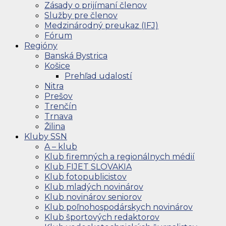
Zásady o prijímaní členov
Služby pre členov
Medzinárodný preukaz (IFJ)
Fórum
Regióny
Banská Bystrica
Košice
Prehľad udalostí
Nitra
Prešov
Trenčín
Trnava
Žilina
Kluby SSN
A – klub
Klub firemných a regionálnych médií
Klub FIJET SLOVAKIA
Klub fotopublicistov
Klub mladých novinárov
Klub novinárov seniorov
Klub poľnohospodárskych novinárov
Klub športových redaktorov