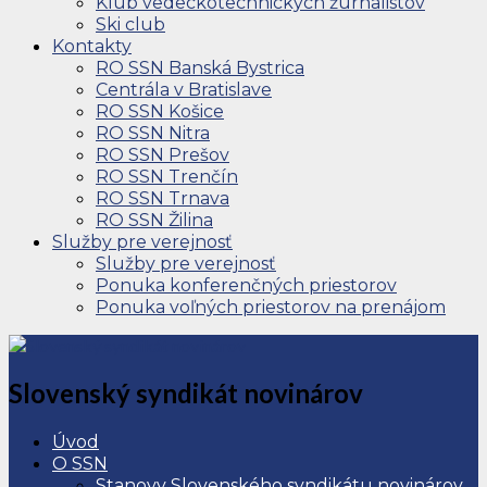
Klub vedeckotechnických žurnalistov
Ski club
Kontakty
RO SSN Banská Bystrica
Centrála v Bratislave
RO SSN Košice
RO SSN Nitra
RO SSN Prešov
RO SSN Trenčín
RO SSN Trnava
RO SSN Žilina
Služby pre verejnosť
Služby pre verejnosť
Ponuka konferenčných priestorov
Ponuka voľných priestorov na prenájom
Slovenský syndikát novinárov
Úvod
O SSN
Stanovy Slovenského syndikátu novinárov