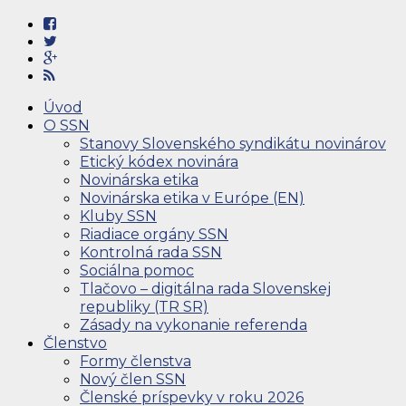
Úvod
O SSN
Stanovy Slovenského syndikátu novinárov
Etický kódex novinára
Novinárska etika
Novinárska etika v Európe (EN)
Kluby SSN
Riadiace orgány SSN
Kontrolná rada SSN
Sociálna pomoc
Tlačovo – digitálna rada Slovenskej
republiky (TR SR)
Zásady na vykonanie referenda
Členstvo
Formy členstva
Nový člen SSN
Členské príspevky v roku 2026