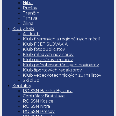
Nitra
Prešov
Trenčín
Trnava
Žilina
Kluby SSN
A – klub
Klub firemných a regionálnych médií
Klub FIJET SLOVAKIA
Klub fotopublicistov
Klub mladých novinárov
Klub novinárov seniorov
Klub poľnohospodárskych novinárov
Klub športových redaktorov
Klub vedeckotechnických žurnalistov
Ski club
Kontakty
RO SSN Banská Bystrica
Centrála v Bratislave
RO SSN Košice
RO SSN Nitra
RO SSN Prešov