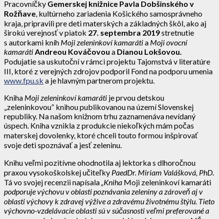
Pracovníčky
Gemerskej knižnice Pavla Dobšinského v
Rožňave
, kultúrneho zariadenia Košického samosprávneho
kraja, pripravili pre deti materských a základných škôl, ako aj
širokú verejnosť v piatok
27. septembra 2019
stretnutie
s autorkami kníh
Moji zeleninkoví kamaráti
a
Moji ovocní
kamaráti
Andreou Kováčovou
a
Dianou Lokšovou.
Podujatie sa uskutoční v rámci projektu Tajomstvá v literatúre
III, ktoré z verejných zdrojov podporil Fond na podporu umenia
www.fpu.sk
a je hlavným partnerom projektu.
Kniha
Moji zeleninkoví kamaráti
je prvou detskou
„zeleninkovou“ knihou publikovanou na území Slovenskej
republiky. Na našom knižnom trhu zaznamenáva nevídaný
úspech. Kniha vznikla z produkcie niekoľkých mám počas
materskej dovolenky, ktoré chceli touto formou inšpirovať
svoje deti spoznávať a jesť zeleninu.
Knihu veľmi pozitívne ohodnotila aj lektorka s dlhoročnou
praxou vysokoškolskej učiteľky
PaedDr. Miriam Valášková, PhD.
Tá vo svojej recenzii napísala
„
Kniha
Moji zeleninkoví kamaráti
podporuje výchovu v oblasti poznávania zeleniny a zároveň aj v
oblasti výchovy k zdravej výžive a zdravému životnému štýlu. Tieto
výchovno-vzdelávacie oblasti sú v súčasnosti veľmi preferované a