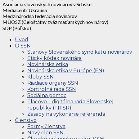
Asociácia slovenských novinárov v Srbsku
Mediacentr Ukrajina
Medzinárodná federácia novinárov
MÚOSZ (Celoštátny zväz maďarských novinárov)
SDP (Poľsko)
Úvod
O SSN
Stanovy Slovenského syndikátu novinárov
Etický kódex novinára
Novinárska etika
Novinárska etika v Európe (EN)
Kluby SSN
Riadiace orgány SSN
Kontrolná rada SSN
Sociálna pomoc
Tlačovo – digitálna rada Slovenskej
republiky (TR SR)
Zásady na vykonanie referenda
Členstvo
Formy členstva
Nový člen SSN
Členské príspevky v roku 2026