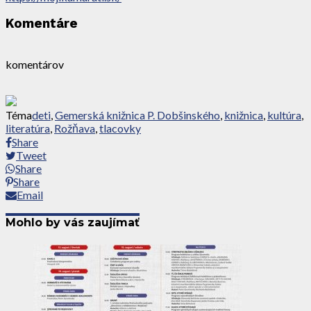
Komentáre
komentárov
Téma
deti
,
Gemerská knižnica P. Dobšinského
,
knižnica
,
kultúra
,
literatúra
,
Rožňava
,
tlacovky
Share
Tweet
Share
Share
Email
Mohlo by vás zaujímať