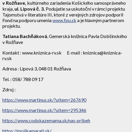
v Rožňave,
kultúrneho zariadenia Košického samosprávneho
kraja,
ul. Lipová č. 3.
Podujatie sa uskutoční v rámci projektu
Tajomstvá v literatúre III, ktoré z verejných zdrojov podporil
Fond na podporu umenia
www.fpu.sk
a je hlavným partnerom
projektu.
Tatiana Bachňáková
, Gemerská knižnica Pavla Dobšinského
v Rožňave
Kontakt : www.kniznica-rv.sk E-mail : kniznica@kniznica-
rv.sk
Adresa : Lipová 3, 048 01 Rožňava
Tel. : 058/ 788 09 17
Zdroj :
https://www.martinus.sk/?uItem=267690
https://www.martinus.sk/?uItem=295346
https://www.codokazemama.sk/nas-pribeh
https://mojikamarati.sk/