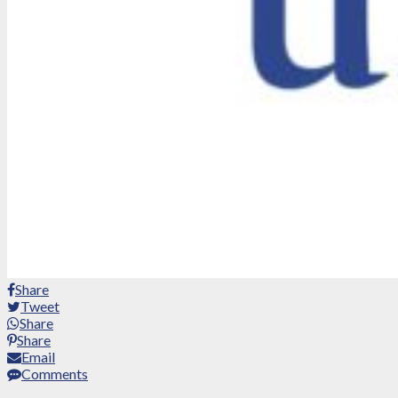
Share
Tweet
Share
Share
Email
Comments