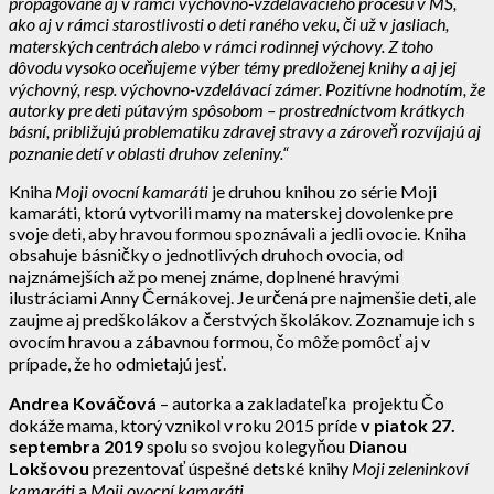
propagované aj v rámci výchovno-vzdelávacieho procesu v MŠ,
ako aj v rámci starostlivosti o deti raného veku, či už v jasliach,
materských centrách alebo v rámci rodinnej výchovy. Z toho
dôvodu vysoko oceňujeme výber témy predloženej knihy a aj jej
výchovný, resp. výchovno-vzdelávací zámer. Pozitívne hodnotím, že
autorky pre deti pútavým spôsobom – prostredníctvom krátkych
básní, približujú problematiku zdravej stravy a zároveň rozvíjajú aj
poznanie detí v oblasti druhov zeleniny.“
Kniha
Moji ovocní kamaráti
je druhou knihou zo série Moji
kamaráti, ktorú vytvorili mamy na materskej dovolenke pre
svoje deti, aby hravou formou spoznávali a jedli ovocie. Kniha
obsahuje básničky o jednotlivých druhoch ovocia, od
najznámejších až po menej známe, doplnené hravými
ilustráciami Anny Černákovej. Je určená pre najmenšie deti, ale
zaujme aj predškolákov a čerstvých školákov. Zoznamuje ich s
ovocím hravou a zábavnou formou, čo môže pomôcť aj v
prípade, že ho odmietajú jesť.
Andrea Kováčová
– autorka a zakladateľka projektu Čo
dokáže mama, ktorý vznikol v roku 2015 príde
v piatok 27.
septembra 2019
spolu so svojou kolegyňou
Dianou
Lokšovou
prezentovať úspešné detské knihy
Moji zeleninkoví
kamaráti
a
Moji ovocní kamaráti.