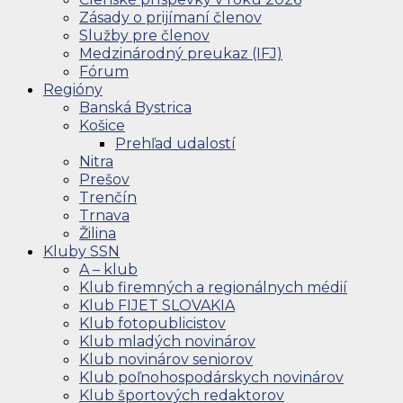
Zásady o prijímaní členov
Služby pre členov
Medzinárodný preukaz (IFJ)
Fórum
Regióny
Banská Bystrica
Košice
Prehľad udalostí
Nitra
Prešov
Trenčín
Trnava
Žilina
Kluby SSN
A – klub
Klub firemných a regionálnych médií
Klub FIJET SLOVAKIA
Klub fotopublicistov
Klub mladých novinárov
Klub novinárov seniorov
Klub poľnohospodárskych novinárov
Klub športových redaktorov