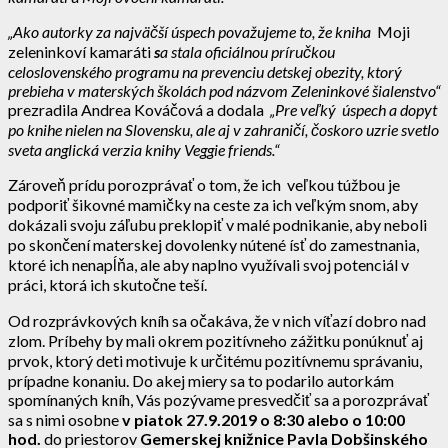
„Ako autorky za najväčší úspech považujeme to, že kniha
Moji
zeleninkoví kamaráti
s
a stala oficiálnou príručkou
celoslovenského programu na prevenciu detskej obezity, ktorý
prebieha v materských školách pod názvom Zeleninkové šialenstvo“
prezradila Andrea Kováčová a dodala
„Pre veľký úspech a dopyt
po knihe nielen na Slovensku, ale aj v zahraničí, čoskoro uzrie svetlo
sveta anglická verzia knihy Veggie friends.“
Zároveň prídu porozprávať o tom, že ich veľkou túžbou je
podporiť šikovné mamičky na ceste za ich veľkým snom, aby
dokázali svoju záľubu preklopiť v malé podnikanie, aby neboli
po skončení materskej dovolenky nútené ísť do zamestnania,
ktoré ich nenapĺňa, ale aby naplno využívali svoj potenciál v
práci, ktorá ich skutočne teší.
Od rozprávkových kníh sa očakáva, že v nich víťazí dobro nad
zlom. Príbehy by mali okrem pozitívneho zážitku ponúknuť aj
prvok, ktorý deti motivuje k určitému pozitívnemu správaniu,
prípadne konaniu. Do akej miery sa to podarilo autorkám
spomínaných kníh, Vás pozývame presvedčiť sa a porozprávať
sa s nimi osobne
v piatok 27.9.2019 o 8:30 alebo o 10:00
hod.
do priestorov
Gemerskej knižnice Pavla Dobšinského