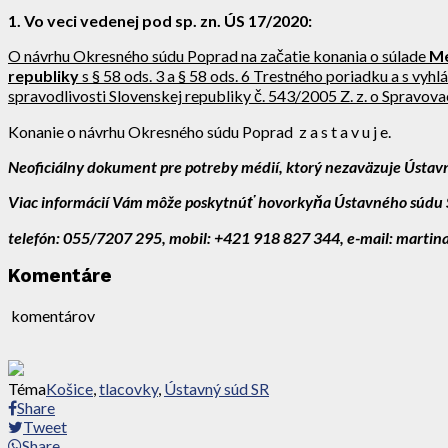
1
. Vo veci vedenej pod sp. zn. ÚS 17/2020
:
O návrhu Okresného súdu Poprad na začatie konania o súlade
Me
republiky
s § 58 ods. 3 a § 58 ods. 6 Trestného poriadku a s vyh
spravodlivosti Slovenskej republiky č. 543/2005 Z. z. o Spravov
Konanie o návrhu Okresného súdu Poprad z a s t a v u j e.
Neoficiálny dokument pre potreby médií, ktorý nezaväzuje Ústavn
Viac informácií Vám môže poskytnúť
hovorkyňa Ústavného súdu 
telefón: 055/7207 295, mobil: +421 918 827 344, e-mail: marti
Komentáre
komentárov
Téma
Košice
,
tlacovky
,
Ústavný súd SR
Share
Tweet
Share