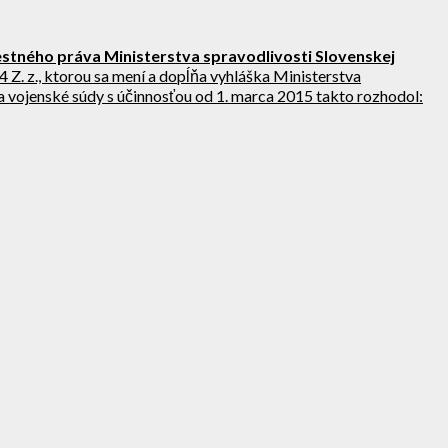
estného práva Ministerstva spravodlivosti Slovenskej
4 Z. z., ktorou sa mení a dopĺňa vyhláška Ministerstva
 a vojenské súdy s účinnosťou od 1. marca 2015 takto rozhodol
: