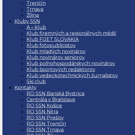
Trenčín
Trnava
Žilina
Kluby SSN
A – klub
Klub firemných a regionálnych médií
Klub FIJET SLOVAKIA
Klub fotopublicistov
Klub mladých novinárov
Klub novinárov seniorov
Klub poľnohospodárskych novinárov
Klub športových redaktorov
Klub vedeckotechnických žurnalistov
Ski club
Kontakty
RO SSN Banská Bystrica
Centrála v Bratislave
RO SSN Košice
RO SSN Nitra
RO SSN Prešov
RO SSN Trenčín
RO SSN Trnava