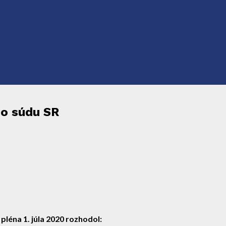
ho súdu SR
 pléna
1. júla 2020
rozhodol
: