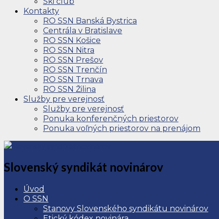
Ski club
Kontakty
RO SSN Banská Bystrica
Centrála v Bratislave
RO SSN Košice
RO SSN Nitra
RO SSN Prešov
RO SSN Trenčín
RO SSN Trnava
RO SSN Žilina
Služby pre verejnosť
Služby pre verejnosť
Ponuka konferenčných priestorov
Ponuka voľných priestorov na prenájom
Slovenský syndikát novinárov
Úvod
O SSN
Stanovy Slovenského syndikátu novinárov
Etický kódex novinára