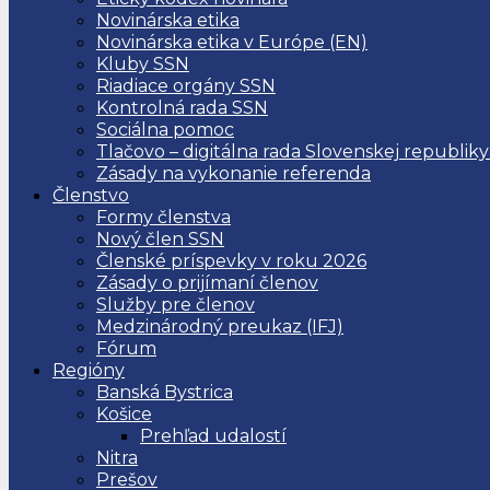
Novinárska etika
Novinárska etika v Európe (EN)
Kluby SSN
Riadiace orgány SSN
Kontrolná rada SSN
Sociálna pomoc
Tlačovo – digitálna rada Slovenskej republiky
Zásady na vykonanie referenda
Členstvo
Formy členstva
Nový člen SSN
Členské príspevky v roku 2026
Zásady o prijímaní členov
Služby pre členov
Medzinárodný preukaz (IFJ)
Fórum
Regióny
Banská Bystrica
Košice
Prehľad udalostí
Nitra
Prešov