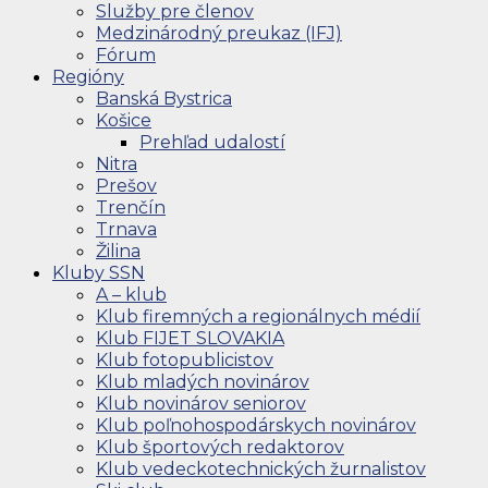
Služby pre členov
Medzinárodný preukaz (IFJ)
Fórum
Regióny
Banská Bystrica
Košice
Prehľad udalostí
Nitra
Prešov
Trenčín
Trnava
Žilina
Kluby SSN
A – klub
Klub firemných a regionálnych médií
Klub FIJET SLOVAKIA
Klub fotopublicistov
Klub mladých novinárov
Klub novinárov seniorov
Klub poľnohospodárskych novinárov
Klub športových redaktorov
Klub vedeckotechnických žurnalistov