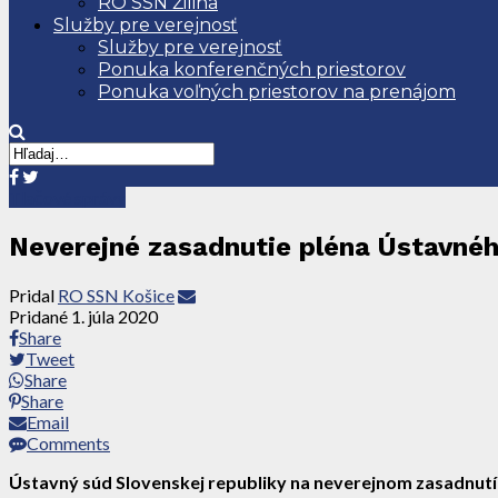
RO SSN Žilina
Služby pre verejnosť
Služby pre verejnosť
Ponuka konferenčných priestorov
Ponuka voľných priestorov na prenájom
Tlačové správy
Neverejné zasadnutie pléna Ústavné
Pridal
RO SSN Košice
Pridané
1. júla 2020
Share
Tweet
Share
Share
Email
Comments
Ústavný súd Slovenskej republiky na neverejnom zasadnutí