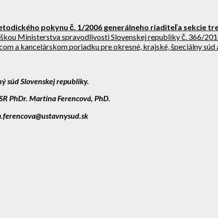
todického pokynu č. 1/2006 generálneho riaditeľa sekcie tr
láškou Ministerstva spravodlivosti Slovenskej republiky č. 366/201
acom a kancelárskom poriadku pre okresné, krajské, špeciálny súd
ý súd Slovenskej republiky.
SR PhDr. Martina Ferencová, PhD.
na.ferencova@ustavnysud.sk