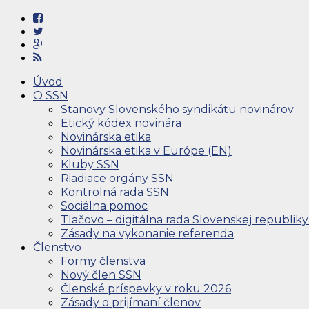
Úvod
O SSN
Stanovy Slovenského syndikátu novinárov
Etický kódex novinára
Novinárska etika
Novinárska etika v Európe (EN)
Kluby SSN
Riadiace orgány SSN
Kontrolná rada SSN
Sociálna pomoc
Tlačovo – digitálna rada Slovenskej republiky
Zásady na vykonanie referenda
Členstvo
Formy členstva
Nový člen SSN
Členské príspevky v roku 2026
Zásady o prijímaní členov