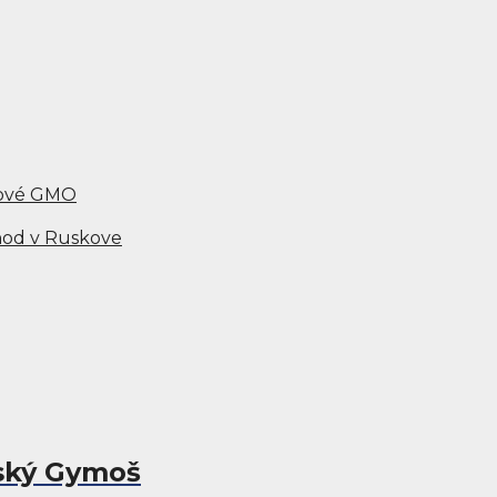
 nové GMO
chod v Ruskove
vský Gymoš