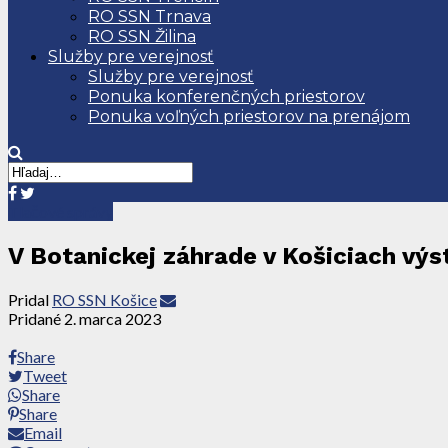
RO SSN Trnava
RO SSN Žilina
Služby pre verejnosť
Služby pre verejnosť
Ponuka konferenčných priestorov
Ponuka voľných priestorov na prenájom
Tlačové správy
V Botanickej záhrade v Košiciach výst
Pridal
RO SSN Košice
Pridané
2. marca 2023
Share
Tweet
Share
Share
Email