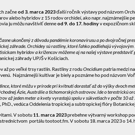
ach začne
od 3. marca 2023
ďalší ročník výstavy pod názvom
Orchi
ivarov alebo hybridov z 15 rodov orchideí, ako napr. najznámejšie
ovia ju môžu navštíviť denne
od 9. do 17. hodiny
v expozičnom skl
redčasne ukončený z dôvodu pandémie koronavírusu a po dvojročnej pre
ckej záhrade. Orchidey sú rastliny, ktoré ľahko podliehajú vývojovým 
isíckam hybridov a krížencov môžeme aj na našej výstave predstaviť pest
tanickej záhrady UPJŠ v Košiciach.
až po veľké trsy rastlín. Rastliny z rodu
Oncidium
patria medzi na
ervenú. Najznámejší kultivar je biely a poznáme ho pod názvom Voň
ince, ktoré môžu v prírode pri kvitnutí dorastať až do výšky dvoch metr
hodnej Ázie, Austrálie a tichomorských ostrovov. Ide o terestrickú orc
trov až jeden meter a kvety vyrastajú spolu v súkvetiach v počte 10 a
 PhD., vedúca Oddelenia tropickej a subtropickej flóry Botanicke
vitami. V sobotu
11. marca 2023
prebehne výtvarný workshop pod 
rostredníctvom portálu tootoot.fm. V sobotu 18. marca 2023 o 1