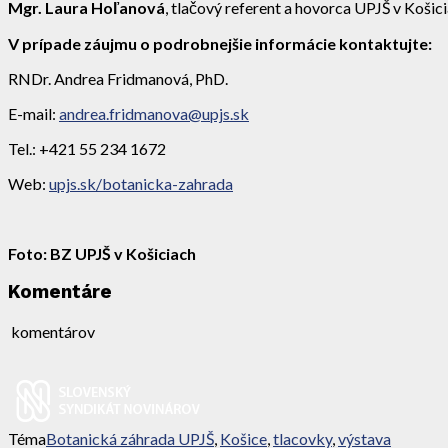
Mgr. Laura Hoľanová
, tlačový referent a hovorca UPJŠ v Košic
V prípade záujmu o podrobnejšie informácie kontaktujte:
RNDr. Andrea Fridmanová, PhD.
E-mail:
andrea.fridmanova@upjs.sk
Tel.: +421 55 234 1672
Web:
upjs.sk/botanicka-zahrada
Foto: BZ UPJŠ v Košiciach
Komentáre
komentárov
Téma
Botanická záhrada UPJŠ
,
Košice
,
tlacovky
,
výstava