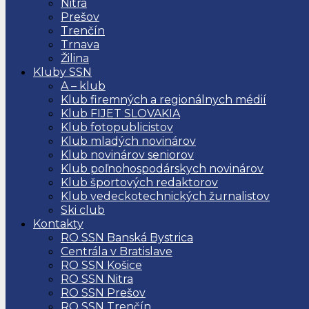
Nitra
Prešov
Trenčín
Trnava
Žilina
Kluby SSN
A – klub
Klub firemných a regionálnych médií
Klub FIJET SLOVAKIA
Klub fotopublicistov
Klub mladých novinárov
Klub novinárov seniorov
Klub poľnohospodárskych novinárov
Klub športových redaktorov
Klub vedeckotechnických žurnalistov
Ski club
Kontakty
RO SSN Banská Bystrica
Centrála v Bratislave
RO SSN Košice
RO SSN Nitra
RO SSN Prešov
RO SSN Trenčín