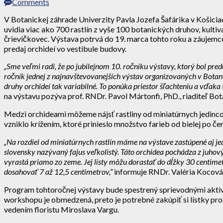
Comments
V Botanickej záhrade Univerzity Pavla Jozefa Šafárika v Košici
uvidia viac ako 700 rastlín z vyše 100 botanických druhov, kult
črievičkovec. Výstava potrvá do 19. marca tohto roku a záujemc
predaj orchideí vo vestibule budovy.
„Sme veľmi radi, že po jubilejnom 10. ročníku výstavy, ktorý bol p
ročník jednej z najnavštevovanejších výstav organizovaných v Botani
druhy orchideí tak variabilné. To ponúka priestor šľachteniu a vďaka t
na výstavu pozýva prof. RNDr. Pavol Mártonfi, PhD., riaditeľ Bo
Medzi orchideami môžeme nájsť rastliny od miniatúrnych jedincov 
vzniklo krížením, ktoré prinieslo množstvo farieb od bielej po č
„Na rozdiel od miniatúrnych rastlín máme na výstave zastúpené aj jed
slovensky nazývaný fajus veľkolistý. Táto orchidea pochádza z juhovýc
vyrastá priamo zo zeme. Jej listy môžu dorastať do dĺžky 30 centime
dosahovať 7 až 12,5 centimetrov,“
informuje RNDr. Valéria Kocová,
Program tohtoročnej výstavy bude spestrený sprievodnými akti
workshopu je obmedzená, preto je potrebné zakúpiť si lístky p
vedením floristu Miroslava Vargu.