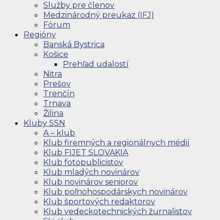
Služby pre členov
Medzinárodný preukaz (IFJ)
Fórum
Regióny
Banská Bystrica
Košice
Prehľad udalostí
Nitra
Prešov
Trenčín
Trnava
Žilina
Kluby SSN
A – klub
Klub firemných a regionálnych médií
Klub FIJET SLOVAKIA
Klub fotopublicistov
Klub mladých novinárov
Klub novinárov seniorov
Klub poľnohospodárskych novinárov
Klub športových redaktorov
Klub vedeckotechnických žurnalistov