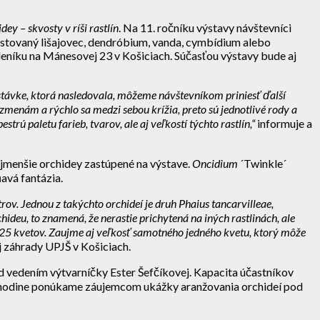
dey – skvosty v ríši rastlín
. Na 11. ročníku výstavy návštevníci
 pestovaný lišajovec, dendróbium, vanda, cymbídium alebo
eníku na Mánesovej 23 v Košiciach. Súčasťou výstavy bude aj
stávke, ktorá nasledovala, môžeme návštevníkom priniesť ďalší
zmenám a rýchlo sa medzi sebou krížia, preto sú jednotlivé rody a
rú paletu farieb, tvarov, ale aj veľkostí týchto rastlín,“
informuje a
jmenšie orchidey zastúpené na výstave.
Oncidium
´Twinkle´
avá fantázia.
ov. Jednou z takýchto orchideí je druh Phaius tancarvilleae,
hideu, to znamená, že nerastie prichytená na iných rastlinách, ale
ž 25 kvetov. Zaujme aj veľkosť samotného jedného kvetu, ktorý môže
j záhrady UPJŠ v Košiciach.
vedením výtvarníčky Ester Šefčíkovej. Kapacita účastníkov
4. hodine ponúkame záujemcom ukážky aranžovania orchideí pod