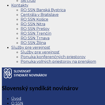
Ski club
Kontakty
RO SSN Banská Bystrica
Centrála v Bratislave
RO SSN Košice
RO SSN Nitra
RO SSN Prešov
RO SSN Trenčín
RO SSN Trnava
RO SSN Žilina
Služby pre verejnosť
Služby pre verejnosť
Ponuka konferenčných priestorov
Ponuka voľných priestorov na prenájom
Slovenský syndikát novinárov
Úvod
O SSN