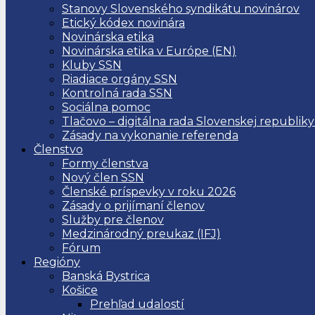
Stanovy Slovenského syndikátu novinárov
Etický kódex novinára
Novinárska etika
Novinárska etika v Európe (EN)
Kluby SSN
Riadiace orgány SSN
Kontrolná rada SSN
Sociálna pomoc
Tlačovo – digitálna rada Slovenskej republiky
Zásady na vykonanie referenda
Členstvo
Formy členstva
Nový člen SSN
Členské príspevky v roku 2026
Zásady o prijímaní členov
Služby pre členov
Medzinárodný preukaz (IFJ)
Fórum
Regióny
Banská Bystrica
Košice
Prehľad udalostí