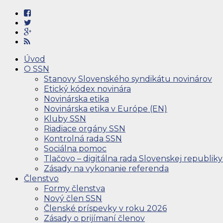
Úvod
O SSN
Stanovy Slovenského syndikátu novinárov
Etický kódex novinára
Novinárska etika
Novinárska etika v Európe (EN)
Kluby SSN
Riadiace orgány SSN
Kontrolná rada SSN
Sociálna pomoc
Tlačovo – digitálna rada Slovenskej republiky
Zásady na vykonanie referenda
Členstvo
Formy členstva
Nový člen SSN
Členské príspevky v roku 2026
Zásady o prijímaní členov