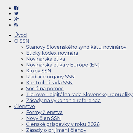
Úvod
O SSN
Stanovy Slovenského syndikátu novinárov
Etický kódex novinára
Novinárska etika
Novinárska etika v Európe (EN)
Kluby SSN
Riadiace orgány SSN
Kontrolná rada SSN
Sociálna pomoc
Tlačovo – digitálna rada Slovenskej republiky
Zásady na vykonanie referenda
Členstvo
Formy členstva
Nový člen SSN
Členské príspevky v roku 2026
Zásady o prijímaní členov