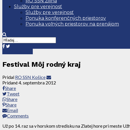
RO SSN Žilina
Služby pre verejnosť
Služby pre verejnosť
Ponuka konferenčných priestorov
Ponuka voľných priestorov na prenájom
Tlačové správy
Festival Môj rodný kraj
Pridal
RO SSN Košice
Pridané
4. septembra 2012
Share
Tweet
Share
Share
Email
Comments
Už po 14. raz sa v horskom stredisku na Zlatej hore pri meste 