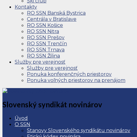
Ski club
Kontakty
RO SSN Banská Bystrica
Centrála v Bratislave
RO SSN Košice
RO SSN Nitra
RO SSN Prešov
RO SSN Trenčín
RO SSN Trnava
RO SSN Žilina
Služby pre verejnosť
Služby pre verejnosť
Ponuka konferenčných priestorov
Ponuka voľných priestorov na prenájom
Slovenský syndikát novinárov
Úvod
O SSN
Stanovy Slovenského syndikátu novinárov
Etický kódex novinára