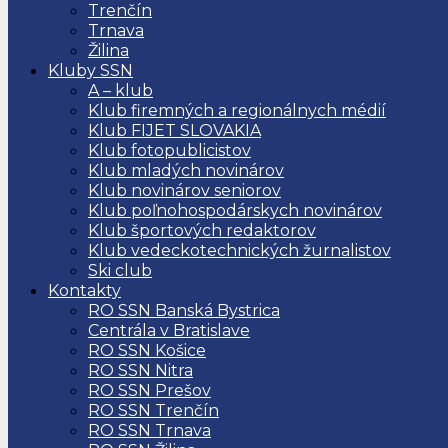
Trenčín
Trnava
Žilina
Kluby SSN
A – klub
Klub firemných a regionálnych médií
Klub FIJET SLOVAKIA
Klub fotopublicistov
Klub mladých novinárov
Klub novinárov seniorov
Klub poľnohospodárskych novinárov
Klub športových redaktorov
Klub vedeckotechnických žurnalistov
Ski club
Kontakty
RO SSN Banská Bystrica
Centrála v Bratislave
RO SSN Košice
RO SSN Nitra
RO SSN Prešov
RO SSN Trenčín
RO SSN Trnava