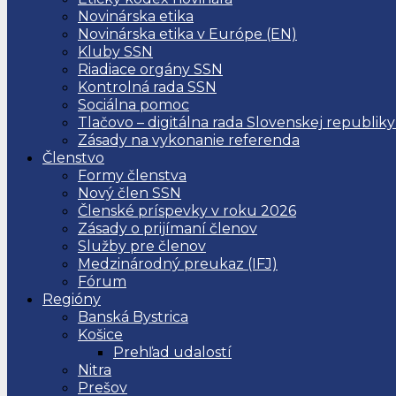
Novinárska etika
Novinárska etika v Európe (EN)
Kluby SSN
Riadiace orgány SSN
Kontrolná rada SSN
Sociálna pomoc
Tlačovo – digitálna rada Slovenskej republiky
Zásady na vykonanie referenda
Členstvo
Formy členstva
Nový člen SSN
Členské príspevky v roku 2026
Zásady o prijímaní členov
Služby pre členov
Medzinárodný preukaz (IFJ)
Fórum
Regióny
Banská Bystrica
Košice
Prehľad udalostí
Nitra
Prešov