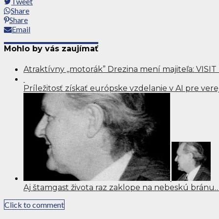
Tweet
Share
Share
Email
Mohlo by vás zaujímať
Atraktívny ,,motorák” Drezina mení majiteľa: VISIT
Príležitosť získať európske vzdelanie v AI pre ver
Aj štamgast života raz zaklope na nebeskú bránu
Click to comment