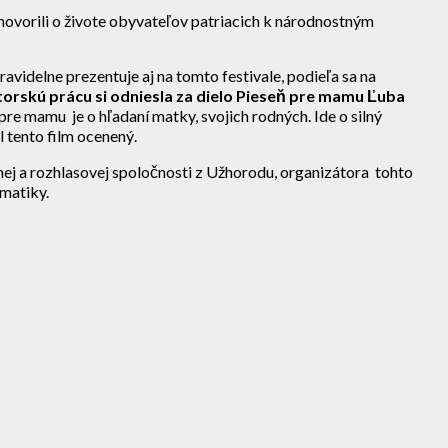
 hovorili o živote obyvateľov patriacich k národnostným
avidelne prezentuje aj na tomto festivale, podieľa sa na
torskú prácu si odniesla za dielo Pieseň pre mamu Ľuba
 pre mamu je o hľadaní matky, svojich rodných. Ide o silný
l tento film ocenený.
znej a rozhlasovej spoločnosti z Užhorodu, organizátora tohto
matiky.