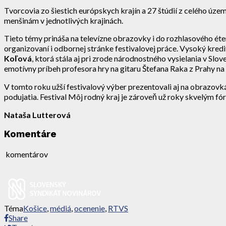
Tvorcovia zo šiestich európskych krajín a 27 štúdií z celého úze
menšinám v jednotlivých krajinách.
Tieto témy prináša na televízne obrazovky i do rozhlasového éter
organizovaní i odbornej stránke festivalovej práce. Vysoký kredi
Koľová
, ktorá stála aj pri zrode národnostného vysielania v Slo
emotívny príbeh profesora hry na gitaru Štefana Raka z Prahy na j
V tomto roku užší festivalový výber prezentovali aj na obrazovká
podujatia. Festival Môj rodný kraj je zároveň už roky skvelým 
Nataša Lutterová
Komentáre
komentárov
Téma
Košice
,
médiá
,
ocenenie
,
RTVS
Share