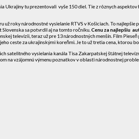
mia Ukrajiny tu prezentovali vyše 150 diel. Tie z rôznych aspektov
u už roky národnostné vysielanie RTVS v Košiciach. To najlepšie pr
t Slovenska sa potvrdil aj na tomto ročníku.
Cenu za najlepšiu au
venskej televízii, teraz už pre 13 národnostných menšín. Film Pieseň
eho ceste za ukrajinskými koreňmi. Je to už tretia cena, ktorou bo
ch satelitného vysielania kanála Tisa Zakarpatskej štátnej televí
fórom na vzájomnú výmenu poznatkov v oblasti národnostnej proble