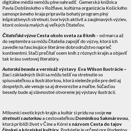
digitálne médiá nemôžu plne nahradiť. Gemerská knižnica
Pavla Dobšinského v Rožňave, kultúrna organizácia Košického
samosprávneho kraja pripravila bohatý program plný
inšpiratívnych stretnutí, tvorivých aktivít a zaujímavých výziev,
ktoré oslovia malých aj veľkých čitateľov.
Čitateľská výzva
Cesta okolo sveta za 8 kníh
– od marca až
do septembra sa môžu čitatelia zapojiť do výzvy, ktorá ich
zavedie na fascinujúce literárne dobrodružstvo naprieč
kontinentmi. Stačí prečítať osem kníh z rôznych krajín a objaviť
tak krásu svetovej literatúry.
Autorská beseda
a vernisáž výstavy Eva Wilson Ilustrácie –
žiaci základných škôl sa môžu tešiť na stretnutie so
spisovateľkou a ilustrátorkou, ktorá nielenže píše pre deti aj
dospelých, ale venuje sa aj drevorezbe a maľbe. Súčasťou
besedy bude aj slávnostné otvorenie jej výstavy ilustrácií.
Milovníci exotických krajín a kultúr si prídu na svoje
na
stretnutí s autorkou
a cestovateľkou
Dominikou Sakmárovou
,
ktorá priblíži život v Číne a Kórei
s názvom Cesta do tajov
čínskej a kórejskej kultúry.
Podujatie je určené pre študentov