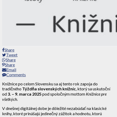
Share
Tweet
Share
Share
Email
Comments
Knižnice po celom Slovensku sa aj tento rok zapoja do
tradičného
Týždňa slovenských knižníc
, ktorý sa uskutoční
od
3. – 9. marca 2025
pod spoločným mottom
Knižnice pre
všetkých.
V dnešnej digitálnej dobe je dôležité nezabúdať na klasické
knihy, ktoré prinášajú jedinečný zážitok a hodnotu, ktorú