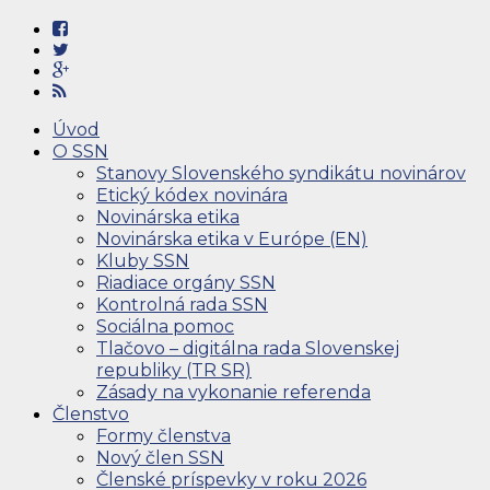
Úvod
O SSN
Stanovy Slovenského syndikátu novinárov
Etický kódex novinára
Novinárska etika
Novinárska etika v Európe (EN)
Kluby SSN
Riadiace orgány SSN
Kontrolná rada SSN
Sociálna pomoc
Tlačovo – digitálna rada Slovenskej
republiky (TR SR)
Zásady na vykonanie referenda
Členstvo
Formy členstva
Nový člen SSN
Členské príspevky v roku 2026