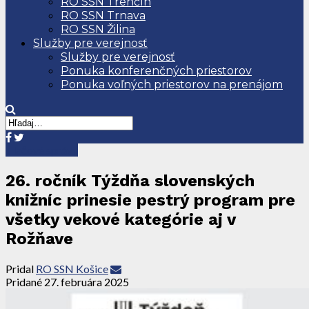
RO SSN Trenčín
RO SSN Trnava
RO SSN Žilina
Služby pre verejnosť
Služby pre verejnosť
Ponuka konferenčných priestorov
Ponuka voľných priestorov na prenájom
Tlačové správy
26. ročník Týždňa slovenských
knižníc prinesie pestrý program pre
všetky vekové kategórie aj v
Rožňave
Pridal
RO SSN Košice
Pridané
27. februára 2025