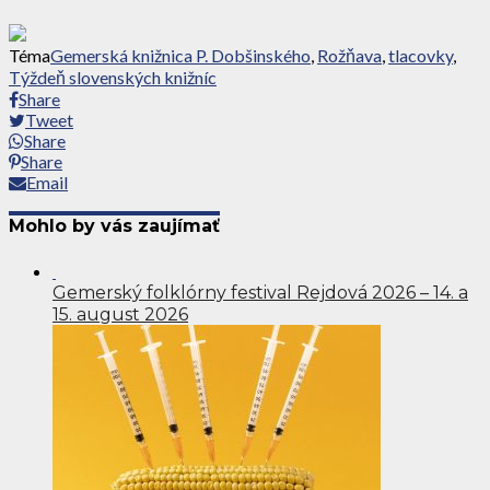
Téma
Gemerská knižnica P. Dobšinského
,
Rožňava
,
tlacovky
,
Týždeň slovenských knižníc
Share
Tweet
Share
Share
Email
Mohlo by vás zaujímať
Gemerský folklórny festival Rejdová 2026 – 14. a
15. august 2026