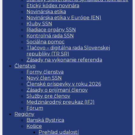
Etický kódex novinára
Novinárska etika
Novinárska etika v Európe (EN)
Kluby SSN
Riadiace orgány SSN
Kontrolná rada SSN
Sociálna pomoc
Tlačovo – digitálna rada Slovenskej
republiky (TR SR)
Zásady na vykonanie referenda
Členstvo
Formy členstva
Nový člen SSN
Členské príspevky v roku 2026
Zásady o prijímaní členov
Služby pre členov
Medzinárodný preukaz (IFJ)
Fórum
Regióny
Banská Bystrica
Košice
Prehľad udalostí