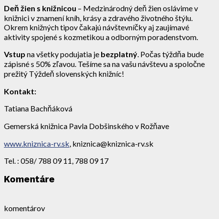
Deň žien s knižnicou
– Medzinárodný deň žien oslávime v
knižnici v znamení kníh, krásy a zdravého životného štýlu.
Okrem knižných tipov čakajú návštevníčky aj zaujímavé
aktivity spojené s kozmetikou a odborným poradenstvom.
Vstup
na všetky podujatia je
bezplatný
. Počas týždňa bude
zápisné s 50% zľavou. Tešíme sa na vašu návštevu a spoločne
prežitý Týždeň slovenských knižníc!
Kontakt:
Tatiana Bachňáková
Gemerská knižnica Pavla Dobšinského v Rožňave
www.kniznica-rv.sk
, kniznica@kniznica-rv.sk
Tel. : 058/ 788 09 11, 788 09 17
Komentáre
komentárov