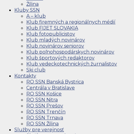
Žilina
Kluby SSN
A – klub
Klub firemných a regionálnych médií
Klub FIJET SLOVAKIA
Klub fotopublicistov
Klub mladých novinárov
Klub novinárov seniorov
Klub poľnohospodárskych novinárov
Klub športových redaktorov
Klub vedeckotechnických žurnalistov
Ski club
Kontakty
RO SSN Banská Bystrica
Centrála v Bratislave
RO SSN Košice
RO SSN Nitra
RO SSN Prešov
RO SSN Trenčín
RO SSN Trnava
RO SSN Žilina
Služby pre verejnosť