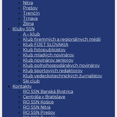
Nitra
Prešov
Trenčín
Trnava
Žilina
Kluby SSN
A – klub
Klub firemných a regionálnych médií
Klub FIJET SLOVAKIA
Klub fotopublicistov
Klub mladých novinárov
Klub novinárov seniorov
Klub poľnohospodárskych novinárov
Klub športových redaktorov
Klub vedeckotechnických žurnalistov
Ski club
Kontakty
RO SSN Banská Bystrica
Centrála v Bratislave
RO SSN Košice
RO SSN Nitra
RO SSN Prešov