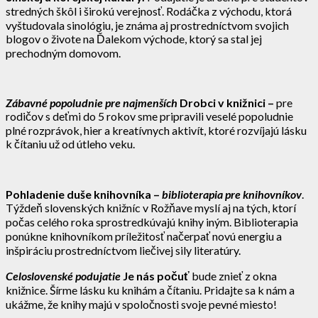
stredných škôl i širokú verejnosť. Rodáčka z východu, ktorá
vyštudovala sinológiu, je známa aj prostredníctvom svojich
blogov o živote na Ďalekom východe, ktorý sa stal jej
prechodným domovom.
Zábavné popoludnie pre najmenších
Drobci v knižnici –
pre
rodičov s deťmi do 5 rokov sme pripravili veselé popoludnie
plné rozprávok, hier a kreatívnych aktivít, ktoré rozvíjajú lásku
k čítaniu už od útleho veku.
Pohladenie duše knihovníka –
biblioterapia pre knihovníkov
.
Týždeň slovenských knižníc v Rožňave myslí aj na tých, ktorí
počas celého roka sprostredkúvajú knihy iným. Biblioterapia
ponúkne knihovníkom príležitosť načerpať novú energiu a
inšpiráciu prostredníctvom liečivej sily literatúry.
Celoslovenské podujatie
Je nás počuť
bude znieť z okna
knižnice. Šírme lásku ku knihám a čítaniu. Pridajte sa k nám a
ukážme, že knihy majú v spoločnosti svoje pevné miesto!