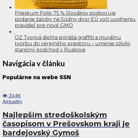
Prieskum Polis: 75 % Slovákov podporuje
podanie žaloby na Súdny dvor EÚ voči uvoľneniu
pravidiel pre nové GMO
OZ Tvorivá dielňa prináša graffiti a murálnu
tvorbu do verejného priestoru – umenie oživilo
staničný podchod v Ruskove
Navigácia v článku
Populárne na webe SSN
33.4K
Aktuality
Najlepším stredoškolským
časopisom v Prešovskom kraji je
bardejovský Gymoš