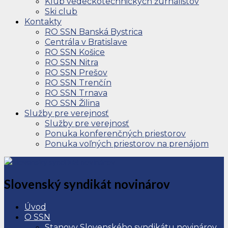
Klub vedeckotechnických žurnalistov
Ski club
Kontakty
RO SSN Banská Bystrica
Centrála v Bratislave
RO SSN Košice
RO SSN Nitra
RO SSN Prešov
RO SSN Trenčín
RO SSN Trnava
RO SSN Žilina
Služby pre verejnosť
Služby pre verejnosť
Ponuka konferenčných priestorov
Ponuka voľných priestorov na prenájom
Slovenský syndikát novinárov
Úvod
O SSN
Stanovy Slovenského syndikátu novinárov