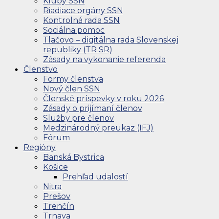
Kluby SSN
Riadiace orgány SSN
Kontrolná rada SSN
Sociálna pomoc
Tlačovo – digitálna rada Slovenskej
republiky (TR SR)
Zásady na vykonanie referenda
Členstvo
Formy členstva
Nový člen SSN
Členské príspevky v roku 2026
Zásady o prijímaní členov
Služby pre členov
Medzinárodný preukaz (IFJ)
Fórum
Regióny
Banská Bystrica
Košice
Prehľad udalostí
Nitra
Prešov
Trenčín
Trnava