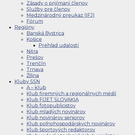
Zásady o prijímaní členov
Služby pre členov
Medzinárodný preukaz (IFJ)
Fórum
Regióny
Banská Bystrica
Košice
Prehľad udalostí
Nitra
Prešov
Trenčín
Trnava
Žilina
Kluby SSN
A – klub
Klub firemných a regionálnych médií
Klub FIJET SLOVAKIA
Klub fotopublicistov
Klub mladých novinárov
Klub novinárov seniorov
Klub poľnohospodárskych novinárov
Klub športových redaktorov