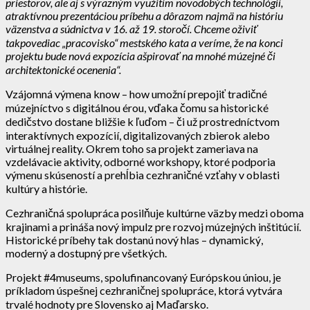
priestorov, ale aj s výrazným využitím novodobých technológií,
atraktívnou prezentáciou príbehu a dôrazom najmä na históriu
väzenstva a súdnictva v 16. až 19. storočí. Chceme oživiť
takpovediac „pracovisko“ mestského kata a veríme, že na konci
projektu bude nová expozícia ašpirovať na mnohé múzejné či
architektonické ocenenia“.
Vzájomná výmena know – how umožní prepojiť tradičné
múzejníctvo s digitálnou érou, vďaka čomu sa historické
dedičstvo dostane bližšie k ľuďom – či už prostredníctvom
interaktívnych expozícií, digitalizovaných zbierok alebo
virtuálnej reality. Okrem toho sa projekt zameriava na
vzdelávacie aktivity, odborné workshopy, ktoré podporia
výmenu skúseností a prehĺbia cezhraničné vzťahy v oblasti
kultúry a histórie.
Cezhraničná spolupráca posilňuje kultúrne väzby medzi oboma
krajinami a prináša nový impulz pre rozvoj múzejných inštitúcií.
Historické príbehy tak dostanú nový hlas – dynamický,
moderný a dostupný pre všetkých.
Projekt #4museums, spolufinancovaný Európskou úniou, je
príkladom úspešnej cezhraničnej spolupráce, ktorá vytvára
trvalé hodnoty pre Slovensko aj Maďarsko.