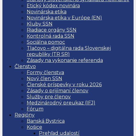
Etický kódex novinára
Novinárska etika
Novinárska etika v Európe (EN)
Kluby SSN
Riadiace orgány SSN
Kontrolná rada SSN
Sociálna pomoc
Tlačovo – digitálna rada Slovenskej
republiky (TR SR)
Zásady na vykonanie referenda
Členstvo
Formy členstva
Nový člen SSN
Členské príspevky v roku 2026
Zásady o prijímaní členov
Služby pre členov
Medzinárodný preukaz (IFJ)
Fórum
Regióny
Banská Bystrica
Košice
Prehľad udalostí