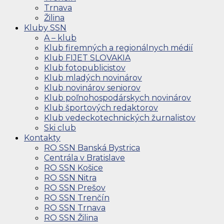
Trnava
Žilina
Kluby SSN
A – klub
Klub firemných a regionálnych médií
Klub FIJET SLOVAKIA
Klub fotopublicistov
Klub mladých novinárov
Klub novinárov seniorov
Klub poľnohospodárskych novinárov
Klub športových redaktorov
Klub vedeckotechnických žurnalistov
Ski club
Kontakty
RO SSN Banská Bystrica
Centrála v Bratislave
RO SSN Košice
RO SSN Nitra
RO SSN Prešov
RO SSN Trenčín
RO SSN Trnava
RO SSN Žilina