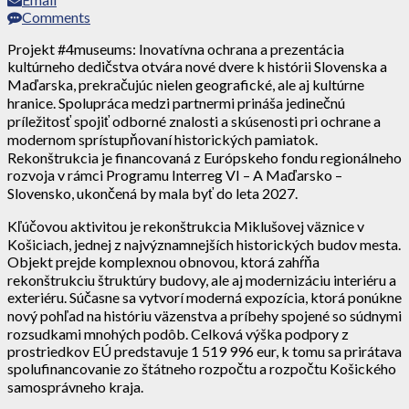
Comments
Projekt #4museums: Inovatívna ochrana a prezentácia
kultúrneho dedičstva otvára nové dvere k histórii Slovenska a
Maďarska, prekračujúc nielen geografické, ale aj kultúrne
hranice. Spolupráca medzi partnermi prináša jedinečnú
príležitosť spojiť odborné znalosti a skúsenosti pri ochrane a
modernom sprístupňovaní historických pamiatok.
Rekonštrukcia je financovaná z Európskeho fondu regionálneho
rozvoja v rámci Programu Interreg VI – A Maďarsko –
Slovensko, ukončená by mala byť do leta 2027.
Kľúčovou aktivitou je rekonštrukcia Miklušovej väznice v
Košiciach, jednej z najvýznamnejších historických budov mesta.
Objekt prejde komplexnou obnovou, ktorá zahŕňa
rekonštrukciu štruktúry budovy, ale aj modernizáciu interiéru a
exteriéru. Súčasne sa vytvorí moderná expozícia, ktorá ponúkne
nový pohľad na históriu väzenstva a príbehy spojené so súdnymi
rozsudkami mnohých podôb. Celková výška podpory z
prostriedkov EÚ predstavuje 1 519 996 eur, k tomu sa prirátava
spolufinancovanie zo štátneho rozpočtu a rozpočtu Košického
samosprávneho kraja.