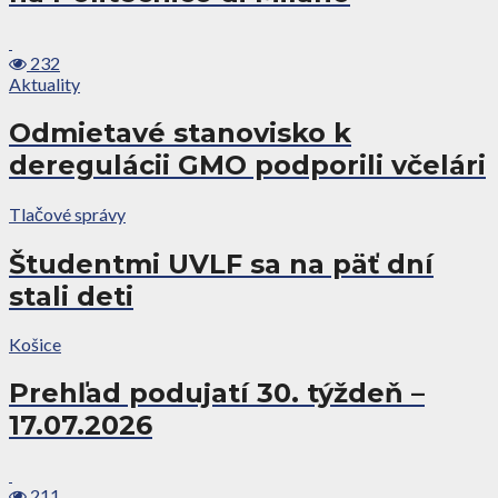
232
Aktuality
Odmietavé stanovisko k
deregulácii GMO podporili včelári
Tlačové správy
Študentmi UVLF sa na päť dní
stali deti
Košice
Prehľad podujatí 30. týždeň –
17.07.2026
211