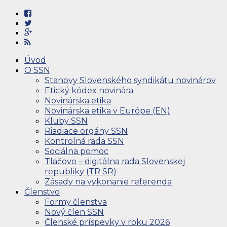
Úvod
O SSN
Stanovy Slovenského syndikátu novinárov
Etický kódex novinára
Novinárska etika
Novinárska etika v Európe (EN)
Kluby SSN
Riadiace orgány SSN
Kontrolná rada SSN
Sociálna pomoc
Tlačovo – digitálna rada Slovenskej
republiky (TR SR)
Zásady na vykonanie referenda
Členstvo
Formy členstva
Nový člen SSN
Členské príspevky v roku 2026