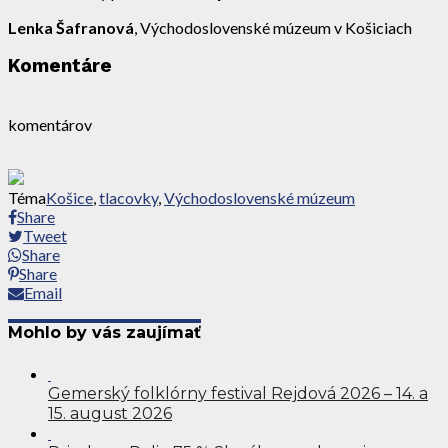
Lenka Šafranová
, Východoslovenské múzeum v Košiciach
Komentáre
komentárov
Téma
Košice
,
tlacovky
,
Východoslovenské múzeum
Share
Tweet
Share
Share
Email
Mohlo by vás zaujímať
Gemerský folklórny festival Rejdová 2026 – 14. a
15. august 2026