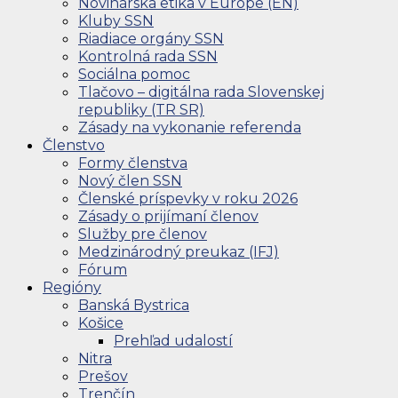
Novinárska etika v Európe (EN)
Kluby SSN
Riadiace orgány SSN
Kontrolná rada SSN
Sociálna pomoc
Tlačovo – digitálna rada Slovenskej
republiky (TR SR)
Zásady na vykonanie referenda
Členstvo
Formy členstva
Nový člen SSN
Členské príspevky v roku 2026
Zásady o prijímaní členov
Služby pre členov
Medzinárodný preukaz (IFJ)
Fórum
Regióny
Banská Bystrica
Košice
Prehľad udalostí
Nitra
Prešov
Trenčín