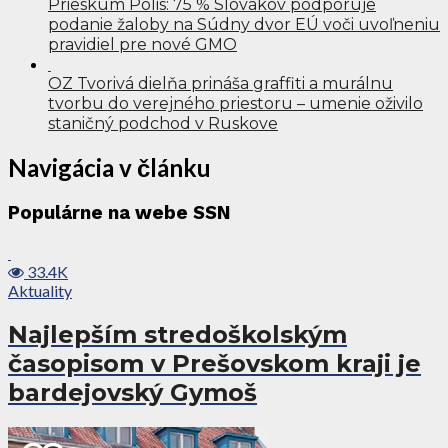
Prieskum Polis: 75 % Slovákov podporuje
podanie žaloby na Súdny dvor EÚ voči uvoľneniu
pravidiel pre nové GMO
OZ Tvorivá dielňa prináša graffiti a murálnu
tvorbu do verejného priestoru – umenie oživilo
staničný podchod v Ruskove
Navigácia v článku
Populárne na webe SSN
33.4K
Aktuality
Najlepším stredoškolským
časopisom v Prešovskom kraji je
bardejovský Gymoš