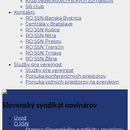
Klub vedeckotechnických žurnalistov
Ski club
Kontakty
RO SSN Banská Bystrica
Centrála v Bratislave
RO SSN Košice
RO SSN Nitra
RO SSN Prešov
RO SSN Trenčín
RO SSN Trnava
RO SSN Žilina
Služby pre verejnosť
Služby pre verejnosť
Ponuka konferenčných priestorov
Ponuka voľných priestorov na prenájom
Slovenský syndikát novinárov
Úvod
O SSN
Stanovy Slovenského syndikátu novinárov