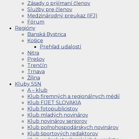
Zásady o prijímaní členov
Služby pre členov
Medzinárodný preukaz (IFJ)
Fórum
Regióny
Banská Bystrica
Košice
Prehľad udalostí
Nitra
Prešov
Trenčín
Trnava
Žilina
Kluby SSN
A – klub
Klub firemných a regionálnych médií
Klub FIJET SLOVAKIA
Klub fotopublicistov
Klub mladých novinárov
Klub novinárov seniorov
Klub poľnohospodárskych novinárov
Klub športových redaktorov