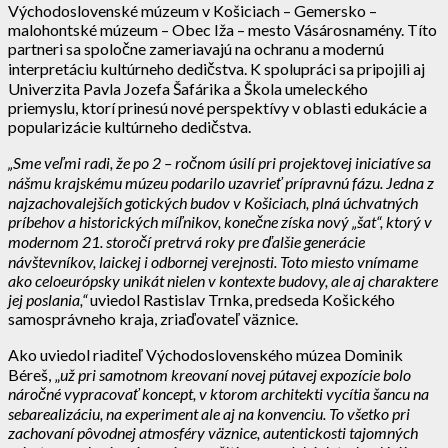
Východoslovenské múzeum v Košiciach – Gemersko –
malohontské múzeum – Obec Iža – mesto Vásárosnamény. Títo
partneri sa spoločne zameriavajú na ochranu a modernú
interpretáciu kultúrneho dedičstva. K spolupráci sa pripojili aj
Univerzita Pavla Jozefa Šafárika a Škola umeleckého
priemyslu, ktorí prinesú nové perspektívy v oblasti edukácie a
popularizácie kultúrneho dedičstva.
„Sme veľmi radi, že po 2 – ročnom úsilí pri projektovej iniciatíve sa
nášmu krajskému múzeu podarilo uzavrieť prípravnú fázu. Jedna z
najzachovalejších gotických budov v Košiciach, plná úchvatných
príbehov a historických míľnikov, konečne získa nový „šat“, ktorý v
modernom 21. storočí pretrvá roky pre ďalšie generácie
návštevníkov, laickej i odbornej verejnosti. Toto miesto vnímame
ako celoeurópsky unikát nielen v kontexte budovy, ale aj charaktere
jej poslania,“
uviedol Rastislav Trnka, predseda Košického
samosprávneho kraja, zriaďovateľ väznice.
Ako uviedol riaditeľ Východoslovenského múzea Dominik
Béreš, „
už pri samotnom kreovaní novej pútavej expozície bolo
náročné vypracovať koncept, v ktorom architekti vycítia šancu na
sebarealizáciu, na experiment ale aj na konvenciu. To všetko pri
zachovaní pôvodnej atmosféry väznice, autentickosti tajomných