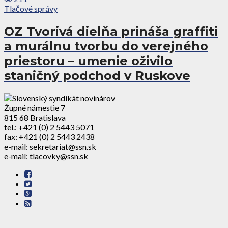
Tlačové správy
OZ Tvorivá dielňa prináša graffiti
a murálnu tvorbu do verejného
priestoru – umenie oživilo
staničný podchod v Ruskove
Župné námestie 7
815 68 Bratislava
tel.: +421 (0) 2 5443 5071
fax: +421 (0) 2 5443 2438
e-mail: sekretariat@ssn.sk
e-mail: tlacovky@ssn.sk