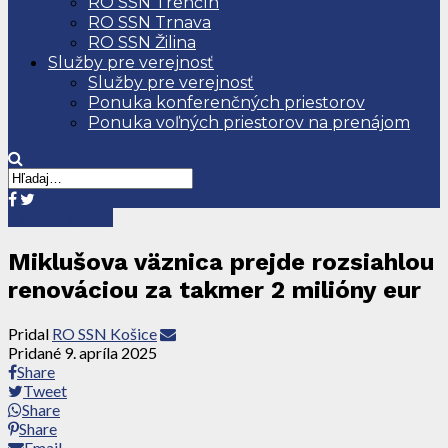
RO SSN Trenčín
RO SSN Trnava
RO SSN Žilina
Služby pre verejnosť
Služby pre verejnosť
Ponuka konferenčných priestorov
Ponuka voľných priestorov na prenájom
Tlačové správy
Miklušova väznica prejde rozsiahlou
renováciou za takmer 2 milióny eur
Pridal
RO SSN Košice
Pridané
9. apríla 2025
Share
Tweet
Share
Share
Email