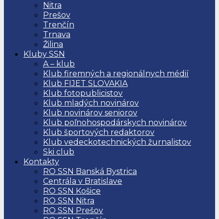
Nitra
Prešov
Trenčín
Trnava
Žilina
Kluby SSN
A – klub
Klub firemných a regionálnych médií
Klub FIJET SLOVAKIA
Klub fotopublicistov
Klub mladých novinárov
Klub novinárov seniorov
Klub poľnohospodárskych novinárov
Klub športových redaktorov
Klub vedeckotechnických žurnalistov
Ski club
Kontakty
RO SSN Banská Bystrica
Centrála v Bratislave
RO SSN Košice
RO SSN Nitra
RO SSN Prešov