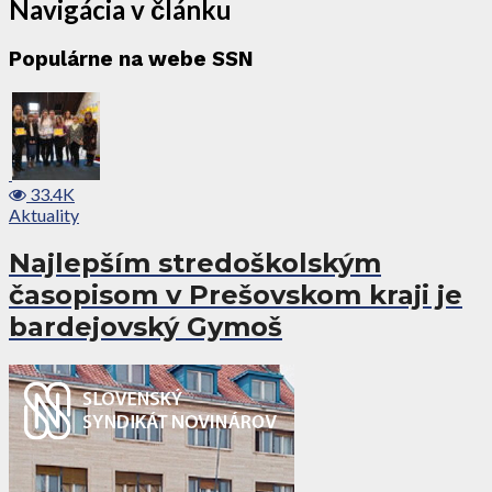
Navigácia v článku
Populárne na webe SSN
33.4K
Aktuality
Najlepším stredoškolským
časopisom v Prešovskom kraji je
bardejovský Gymoš