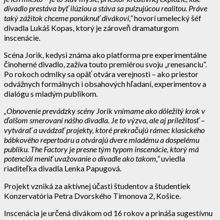
divadlo prestáva byť ilúziou a stáva sa pulzujúcou realitou. Práve
taký zážitok chceme ponúknuť divákovi,“
hovorí umelecký šéf
divadla Lukáš Kopas, ktorý je zároveň dramaturgom
inscenácie.
Scéna Jorik, kedysi známa ako platforma pre experimentálne
činoherné divadlo, zažíva touto premiérou svoju „renesanciu“.
Po rokoch odmlky sa opäť otvára verejnosti – ako priestor
odvážnych formálnych i obsahových hľadaní, experimentov a
dialógu s mladým publikom.
„Obnovenie prevádzky scény Jorik vnímame ako dôležitý krok v
ďalšom smerovaní nášho divadla. Je to výzva, ale aj príležitosť –
vytvárať a uvádzať projekty, ktoré prekračujú rámec klasického
bábkového repertoáru a otvárajú dvere mladému a dospelému
publiku. The Factory je presne tým typom inscenácie, ktorý má
potenciál meniť uvažovanie o divadle ako takom,“
uviedla
riaditeľka divadla Lenka Papugová.
Projekt vzniká za aktívnej účasti študentov a študentiek
Konzervatória Petra Dvorského Timonova 2, Košice.
Inscenácia je určená divákom od 16 rokov a prináša sugestívnu