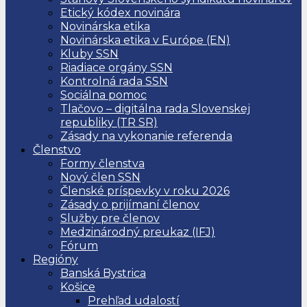
Etický kódex novinára
Novinárska etika
Novinárska etika v Európe (EN)
Kluby SSN
Riadiace orgány SSN
Kontrolná rada SSN
Sociálna pomoc
Tlačovo – digitálna rada Slovenskej
republiky (TR SR)
Zásady na vykonanie referenda
Členstvo
Formy členstva
Nový člen SSN
Členské príspevky v roku 2026
Zásady o prijímaní členov
Služby pre členov
Medzinárodný preukaz (IFJ)
Fórum
Regióny
Banská Bystrica
Košice
Prehľad udalostí