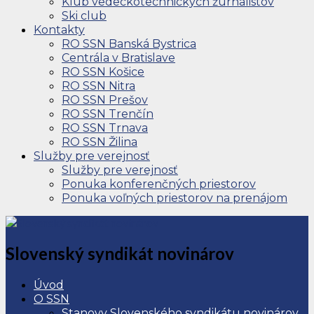
Klub vedeckotechnických žurnalistov
Ski club
Kontakty
RO SSN Banská Bystrica
Centrála v Bratislave
RO SSN Košice
RO SSN Nitra
RO SSN Prešov
RO SSN Trenčín
RO SSN Trnava
RO SSN Žilina
Služby pre verejnosť
Služby pre verejnosť
Ponuka konferenčných priestorov
Ponuka voľných priestorov na prenájom
Slovenský syndikát novinárov
Úvod
O SSN
Stanovy Slovenského syndikátu novinárov