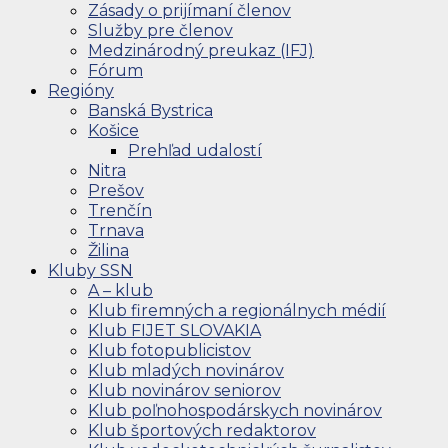
Zásady o prijímaní členov
Služby pre členov
Medzinárodný preukaz (IFJ)
Fórum
Regióny
Banská Bystrica
Košice
Prehľad udalostí
Nitra
Prešov
Trenčín
Trnava
Žilina
Kluby SSN
A – klub
Klub firemných a regionálnych médií
Klub FIJET SLOVAKIA
Klub fotopublicistov
Klub mladých novinárov
Klub novinárov seniorov
Klub poľnohospodárskych novinárov
Klub športových redaktorov