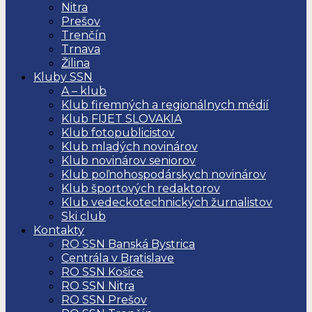
Nitra
Prešov
Trenčín
Trnava
Žilina
Kluby SSN
A – klub
Klub firemných a regionálnych médií
Klub FIJET SLOVAKIA
Klub fotopublicistov
Klub mladých novinárov
Klub novinárov seniorov
Klub poľnohospodárskych novinárov
Klub športových redaktorov
Klub vedeckotechnických žurnalistov
Ski club
Kontakty
RO SSN Banská Bystrica
Centrála v Bratislave
RO SSN Košice
RO SSN Nitra
RO SSN Prešov