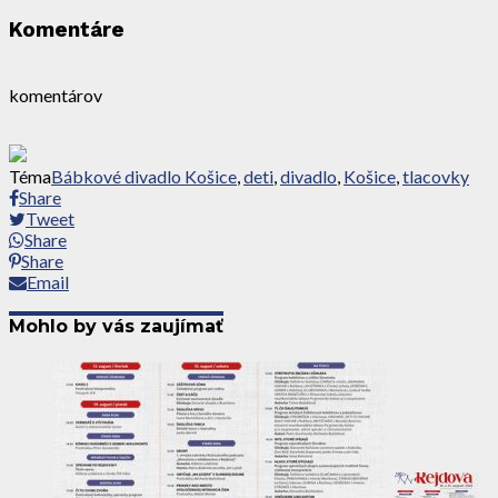
Komentáre
komentárov
Téma
Bábkové divadlo Košice
,
deti
,
divadlo
,
Košice
,
tlacovky
Share
Tweet
Share
Share
Email
Mohlo by vás zaujímať