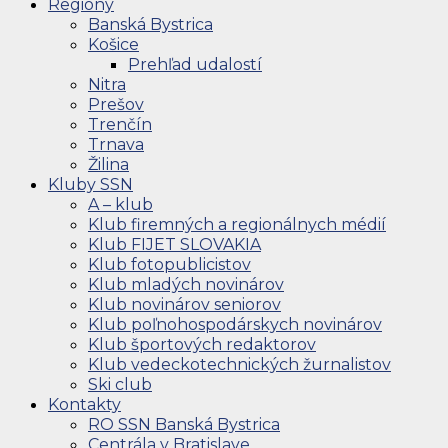
Regióny
Banská Bystrica
Košice
Prehľad udalostí
Nitra
Prešov
Trenčín
Trnava
Žilina
Kluby SSN
A – klub
Klub firemných a regionálnych médií
Klub FIJET SLOVAKIA
Klub fotopublicistov
Klub mladých novinárov
Klub novinárov seniorov
Klub poľnohospodárskych novinárov
Klub športových redaktorov
Klub vedeckotechnických žurnalistov
Ski club
Kontakty
RO SSN Banská Bystrica
Centrála v Bratislave