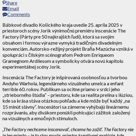
Share
Email
Comments
Bábkové divadlo Košického kraja uvedie 25. apríla 2025 v
priestoroch scény Jorik výnimočnú premiéru inscenácie The
Factory (Párty pre 50 najkrajších ľudí), ktorá sa svojím
obsahom i formou výrazne vymyká tradičným divadelným
konvenciám. Autorsko-režijný projekt Braňa Mazúcha vzniká v
spolupráci s čilským scénografom Pedrom Enriqueom
Gramegnom Ardilesom a symbolicky otvára novú kapitolu
experimentálnej scény Jorik.
Inscenácia The Factory je inšpirovaná osobnosťou a tvorbou
Andyho Warhola, legendárneho vizuálneho umelca a enfant
terrible 60. rokov. Publikum sa ocitne priamo v srdci jeho
„strieborného štúdia“ – priestoru, kde sa realita prelína s ilúziou,
kde sa krása stáva otázkou pohľadu a kde môže byť každý „na
15 minút slávny“. Inscenátori sa zámerne vyhýbajú lineárnemu
rozprávaniu, aby divákom ponúkli pohlcujúci zážitok založený
na vizuálnych a emočných stimuloch.
„The Factory nechceme inscenovať, chceme ho zažiť. The Factory nie
je len miesto – je to stav mysle, priestor kreatívnej explózie, kde