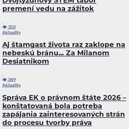
Dvojtýždňový STEM tábor
premení vedu na zážitok
350
Aktuality
Aj štamgast života raz zaklope na
nebeskú bránu… Za Milanom
Desiatnikom
349
Aktuality
Správa EK o právnom štáte 2026 –
konštatovaná bola potreba
zapájania zainteresovaných strán
do procesu tvorby práva