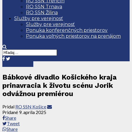
RO SSN Trenčín
RO SSN Trnava
RO SSN Žilina
Služby pre verejnosť
Služby pre verejnosť
Ponuka konferenčných priestorov
Ponuka voľných priestorov na prenájom
Tlačové správy
Bábkové divadlo Košického kraja
prinavracia k životu scénu Jorik
odvážnou premiérou
Pridal
RO SSN Košice
Pridané
9. apríla 2025
Share
Tweet
Share