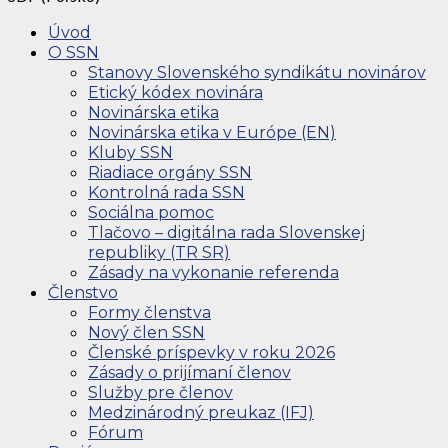
Úvod
O SSN
Stanovy Slovenského syndikátu novinárov
Etický kódex novinára
Novinárska etika
Novinárska etika v Európe (EN)
Kluby SSN
Riadiace orgány SSN
Kontrolná rada SSN
Sociálna pomoc
Tlačovo – digitálna rada Slovenskej
republiky (TR SR)
Zásady na vykonanie referenda
Členstvo
Formy členstva
Nový člen SSN
Členské príspevky v roku 2026
Zásady o prijímaní členov
Služby pre členov
Medzinárodný preukaz (IFJ)
Fórum