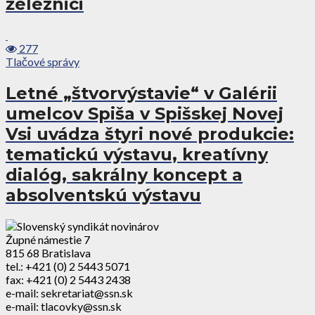
železnici
277
Tlačové správy
Letné „štvorvýstavie“ v Galérii
umelcov Spiša v Spišskej Novej
Vsi uvádza štyri nové produkcie:
tematickú výstavu, kreatívny
dialóg, sakrálny koncept a
absolventskú výstavu
Župné námestie 7
815 68 Bratislava
tel.: +421 (0) 2 5443 5071
fax: +421 (0) 2 5443 2438
e-mail: sekretariat@ssn.sk
e-mail: tlacovky@ssn.sk