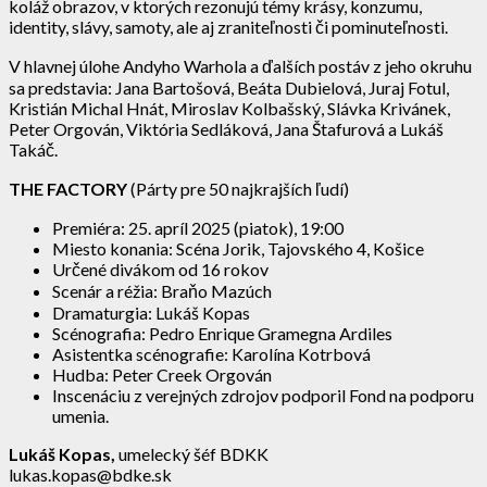
koláž obrazov, v ktorých rezonujú témy krásy, konzumu,
identity, slávy, samoty, ale aj zraniteľnosti či pominuteľnosti.
V hlavnej úlohe Andyho Warhola a ďalších postáv z jeho okruhu
sa predstavia: Jana Bartošová, Beáta Dubielová, Juraj Fotul,
Kristián Michal Hnát, Miroslav Kolbašský, Slávka Krivánek,
Peter Orgován, Viktória Sedláková, Jana Štafurová a Lukáš
Takáč.
THE FACTORY
(Párty pre 50 najkrajších ľudí)
Premiéra: 25. apríl 2025 (piatok), 19:00
Miesto konania: Scéna Jorik, Tajovského 4, Košice
Určené divákom od 16 rokov
Scenár a réžia: Braňo Mazúch
Dramaturgia: Lukáš Kopas
Scénografia: Pedro Enrique Gramegna Ardiles
Asistentka scénografie: Karolína Kotrbová
Hudba: Peter Creek Orgován
Inscenáciu z verejných zdrojov podporil Fond na podporu
umenia.
Lukáš Kopas,
umelecký šéf BDKK
lukas.kopas@bdke.sk