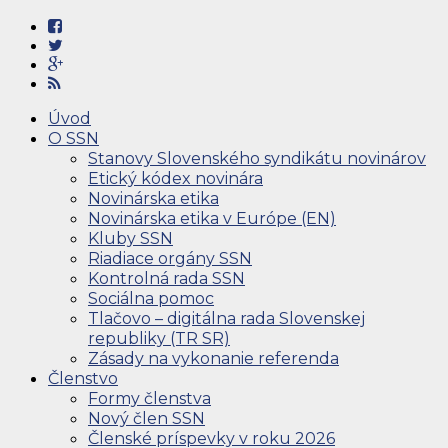
Úvod
O SSN
Stanovy Slovenského syndikátu novinárov
Etický kódex novinára
Novinárska etika
Novinárska etika v Európe (EN)
Kluby SSN
Riadiace orgány SSN
Kontrolná rada SSN
Sociálna pomoc
Tlačovo – digitálna rada Slovenskej
republiky (TR SR)
Zásady na vykonanie referenda
Členstvo
Formy členstva
Nový člen SSN
Členské príspevky v roku 2026