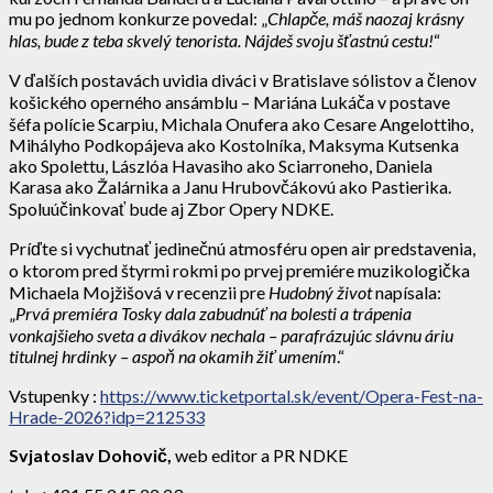
mu po jednom konkurze povedal: „
Chlapče, máš naozaj krásny
hlas, bude z teba skvelý tenorista. Nájdeš svoju šťastnú cestu!
“
V ďalších postavách uvidia diváci v Bratislave sólistov a členov
košického operného ansámblu – Mariána Lukáča v postave
šéfa polície Scarpiu, Michala Onufera ako Cesare Angelottiho,
Mihályho Podkopájeva ako Kostolníka, Maksyma Kutsenka
ako Spolettu, Lászlóa Havasiho ako Sciarroneho, Daniela
Karasa ako Žalárnika a Janu Hrubovčákovú ako Pastierika.
Spoluúčinkovať bude aj Zbor Opery NDKE.
Príďte si vychutnať jedinečnú atmosféru open air predstavenia,
o ktorom pred štyrmi rokmi po prvej premiére muzikologička
Michaela Mojžišová v recenzii pre
Hudobný život
napísala:
„
Prvá premiéra Tosky dala zabudnúť na bolesti a trápenia
vonkajšieho sveta a divákov nechala – parafrázujúc slávnu áriu
titulnej hrdinky – aspoň na okamih žiť umením
.“
Vstupenky :
https://www.ticketportal.sk/event/Opera-Fest-na-
Hrade-2026?idp=212533
Svjatoslav Dohovič,
web editor a PR NDKE