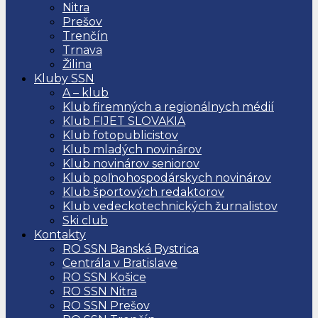
Nitra
Prešov
Trenčín
Trnava
Žilina
Kluby SSN
A – klub
Klub firemných a regionálnych médií
Klub FIJET SLOVAKIA
Klub fotopublicistov
Klub mladých novinárov
Klub novinárov seniorov
Klub poľnohospodárskych novinárov
Klub športových redaktorov
Klub vedeckotechnických žurnalistov
Ski club
Kontakty
RO SSN Banská Bystrica
Centrála v Bratislave
RO SSN Košice
RO SSN Nitra
RO SSN Prešov