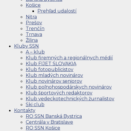
Košice
Prehľad udalostí
Nitra
Prešov
Trenčín
Trnava
Žilina
Kluby SSN
A – klub
Klub firemných a regionálnych médií
Klub FIJET SLOVAKIA
Klub fotopublicistov
Klub mladých novinárov
Klub novinárov seniorov
Klub poľnohospodárskych novinárov
Klub športových redaktorov
Klub vedeckotechnických žurnalistov
Ski club
Kontakty
RO SSN Banská Bystrica
Centrála v Bratislave
RO SSN Košice