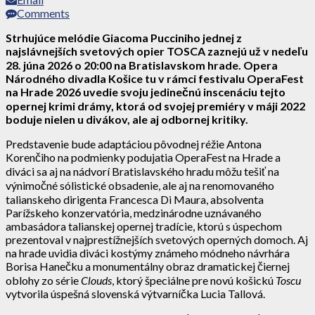
Comments
Strhujúce melódie Giacoma Pucciniho jednej z
najslávnejších svetových opier TOSCA zaznejú už v nedeľu
28. júna 2026 o 20:00 na Bratislavskom hrade. Opera
Národného divadla Košice tu v rámci festivalu OperaFest
na Hrade 2026 uvedie svoju jedinečnú inscenáciu tejto
opernej krimi drámy, ktorá od svojej premiéry v máji 2022
boduje nielen u divákov, ale aj odbornej kritiky.
Predstavenie bude adaptáciou pôvodnej réžie Antona
Korenčiho na podmienky podujatia OperaFest na Hrade a
diváci sa aj na nádvorí Bratislavského hradu môžu tešiť na
výnimočné sólistické obsadenie, ale aj na renomovaného
talianskeho dirigenta Francesca Di Maura, absolventa
Parížskeho konzervatória, medzinárodne uznávaného
ambasádora talianskej opernej tradície, ktorú s úspechom
prezentoval v najprestížnejších svetových operných domoch. Aj
na hrade uvidia diváci kostýmy známeho módneho návrhára
Borisa Hanečku a monumentálny obraz dramatickej čiernej
oblohy zo série
Clouds
, ktorý špeciálne pre novú košickú
Toscu
vytvorila úspešná slovenská výtvarníčka Lucia Tallová.