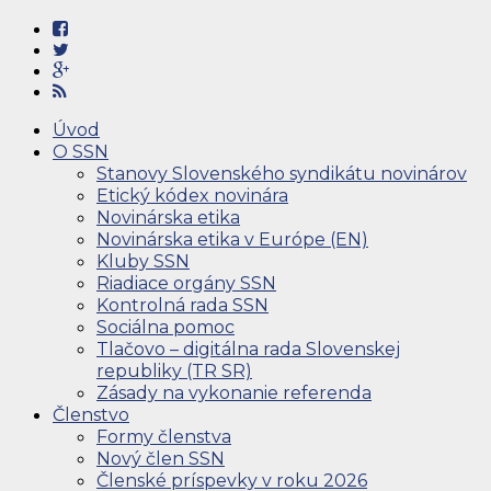
Úvod
O SSN
Stanovy Slovenského syndikátu novinárov
Etický kódex novinára
Novinárska etika
Novinárska etika v Európe (EN)
Kluby SSN
Riadiace orgány SSN
Kontrolná rada SSN
Sociálna pomoc
Tlačovo – digitálna rada Slovenskej
republiky (TR SR)
Zásady na vykonanie referenda
Členstvo
Formy členstva
Nový člen SSN
Členské príspevky v roku 2026