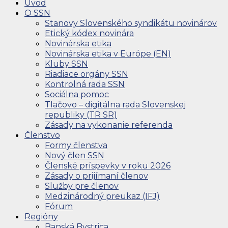
Úvod
O SSN
Stanovy Slovenského syndikátu novinárov
Etický kódex novinára
Novinárska etika
Novinárska etika v Európe (EN)
Kluby SSN
Riadiace orgány SSN
Kontrolná rada SSN
Sociálna pomoc
Tlačovo – digitálna rada Slovenskej
republiky (TR SR)
Zásady na vykonanie referenda
Členstvo
Formy členstva
Nový člen SSN
Členské príspevky v roku 2026
Zásady o prijímaní členov
Služby pre členov
Medzinárodný preukaz (IFJ)
Fórum
Regióny
Banská Bystrica