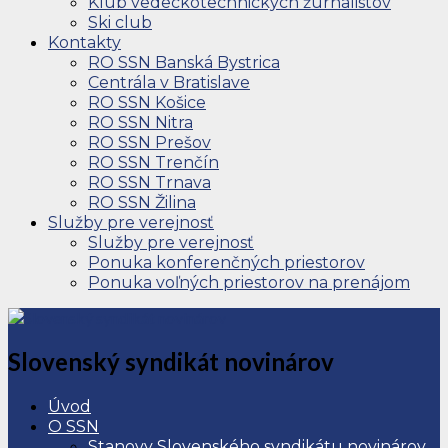
Klub vedeckotechnických žurnalistov
Ski club
Kontakty
RO SSN Banská Bystrica
Centrála v Bratislave
RO SSN Košice
RO SSN Nitra
RO SSN Prešov
RO SSN Trenčín
RO SSN Trnava
RO SSN Žilina
Služby pre verejnosť
Služby pre verejnosť
Ponuka konferenčných priestorov
Ponuka voľných priestorov na prenájom
Slovenský syndikát novinárov
Úvod
O SSN
Stanovy Slovenského syndikátu novinárov