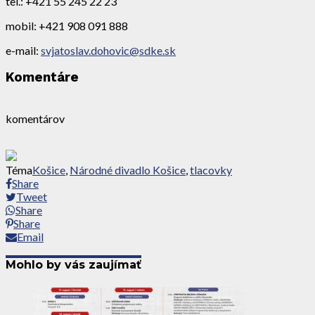
tel.: +421 55 245 22 23
mobil: +421 908 091 888
e-mail:
svjatoslav.dohovic@sdke.sk
Komentáre
komentárov
Téma
Košice
,
Národné divadlo Košice
,
tlacovky
Share
Tweet
Share
Share
Email
Mohlo by vás zaujímať