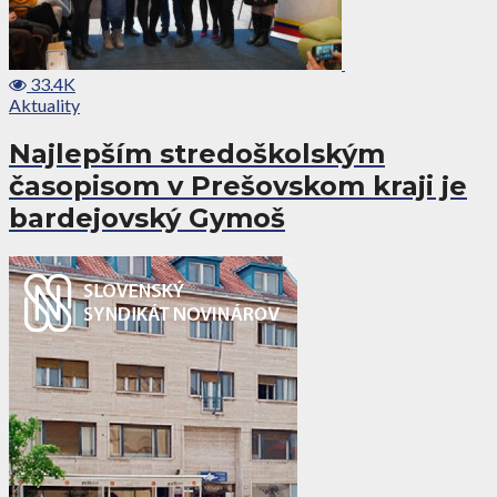
33.4K
Aktuality
Najlepším stredoškolským
časopisom v Prešovskom kraji je
bardejovský Gymoš