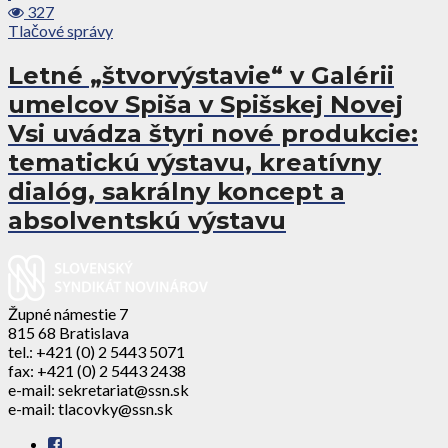
327
Tlačové správy
Letné „štvorvýstavie“ v Galérii
umelcov Spiša v Spišskej Novej
Vsi uvádza štyri nové produkcie:
tematickú výstavu, kreatívny
dialóg, sakrálny koncept a
absolventskú výstavu
Župné námestie 7
815 68 Bratislava
tel.: +421 (0) 2 5443 5071
fax: +421 (0) 2 5443 2438
e-mail: sekretariat@ssn.sk
e-mail: tlacovky@ssn.sk