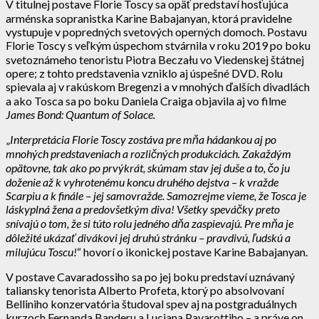
V titulnej postave Florie Toscy sa opäť predstaví hosťujúca
arménska sopranistka Karine Babajanyan, ktorá pravidelne
vystupuje v popredných svetových operných domoch. Postavu
Florie Toscy s veľkým úspechom stvárnila v roku 2019 po boku
svetoznámeho tenoristu Piotra Beczału vo Viedenskej štátnej
opere; z tohto predstavenia vzniklo aj úspešné DVD. Rolu
spievala aj v rakúskom Bregenzi a v mnohých ďalších divadlách
a ako Tosca sa po boku Daniela Craiga objavila aj vo filme
James Bond: Quantum of Solace.
„
Interpretácia Florie Toscy zostáva pre mňa hádankou aj po
mnohých predstaveniach a rozličných produkciách. Zakaždým
opätovne, tak ako po prvýkrát, skúmam stav jej duše a to, čo ju
doženie až k vyhrotenému koncu druhého dejstva – k vražde
Scarpiu a k finále – jej samovražde. Samozrejme vieme, že Tosca je
láskyplná žena a predovšetkým diva! Všetky speváčky preto
snívajú o tom, že si túto rolu jedného dňa zaspievajú. Pre mňa je
dôležité ukázať divákovi jej druhú stránku – pravdivú, ľudskú a
milujúcu Toscu!
“ hovorí o ikonickej postave Karine Babajanyan.
V postave Cavaradossiho sa po jej boku predstaví uznávaný
taliansky tenorista Alberto Profeta, ktorý po absolvovaní
Belliniho konzervatória študoval spev aj na postgraduálnych
kurzoch Fernanda Banderu a Luciana Pavarottiho – a práve on