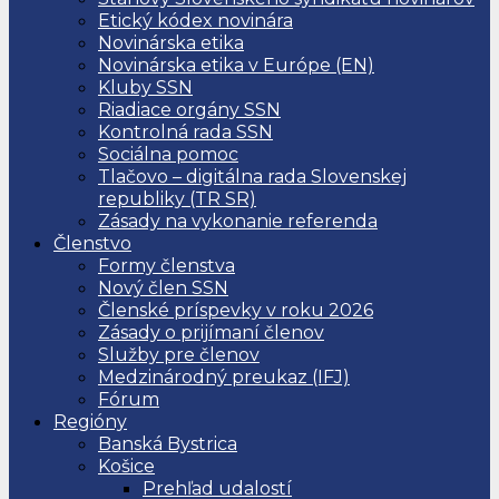
Etický kódex novinára
Novinárska etika
Novinárska etika v Európe (EN)
Kluby SSN
Riadiace orgány SSN
Kontrolná rada SSN
Sociálna pomoc
Tlačovo – digitálna rada Slovenskej
republiky (TR SR)
Zásady na vykonanie referenda
Členstvo
Formy členstva
Nový člen SSN
Členské príspevky v roku 2026
Zásady o prijímaní členov
Služby pre členov
Medzinárodný preukaz (IFJ)
Fórum
Regióny
Banská Bystrica
Košice
Prehľad udalostí