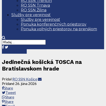
RO SSN Trenčín
RO SSN Trnava
RO SSN Žilina
Služby pre verejnosť
Služby pre verejnosť
Ponuka konferenčných priestorov
Ponuka voľných priestorov na prenájom
Tlačové správy
Jedinečná košická TOSCA na
Bratislavskom hrade
Pridal
RO SSN Košice
Pridané
26. júna 2026
Share
Tweet
Share
Share
Email