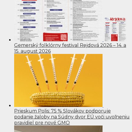
Gemerský folklórny festival Rejdová 2026 – 14. a
15. august 2026
Prieskum Polis: 75 % Slovákov podporuje
podanie žaloby na Súdny dvor EÚ voči uvoľneniu
pravidiel pre nové GMO