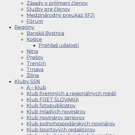
Zásady o prijímaní členov
Služby pre členov
Medzinárodný preukaz (IFJ)
Fórum
Regióny
Banská Bystrica
Košice
Prehľad udalostí
Nitra
Prešov
Trenčín
Trnava
Žilina
Kluby SSN
A – klub
Klub firemných a regionálnych médií
Klub FIJET SLOVAKIA
Klub fotopublicistov
Klub mladých novinárov
Klub novinárov seniorov
Klub poľnohospodárskych novinárov
Klub športových redaktorov