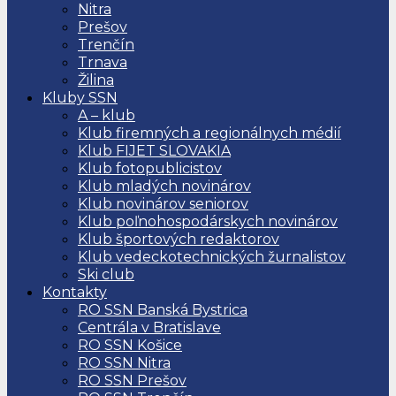
Nitra
Prešov
Trenčín
Trnava
Žilina
Kluby SSN
A – klub
Klub firemných a regionálnych médií
Klub FIJET SLOVAKIA
Klub fotopublicistov
Klub mladých novinárov
Klub novinárov seniorov
Klub poľnohospodárskych novinárov
Klub športových redaktorov
Klub vedeckotechnických žurnalistov
Ski club
Kontakty
RO SSN Banská Bystrica
Centrála v Bratislave
RO SSN Košice
RO SSN Nitra
RO SSN Prešov