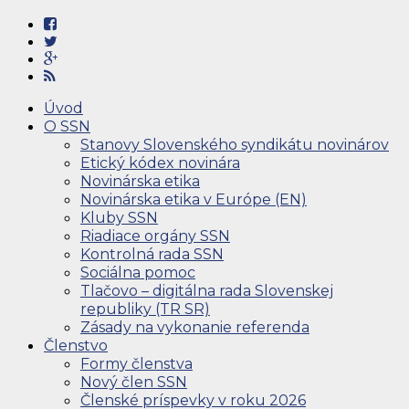
Úvod
O SSN
Stanovy Slovenského syndikátu novinárov
Etický kódex novinára
Novinárska etika
Novinárska etika v Európe (EN)
Kluby SSN
Riadiace orgány SSN
Kontrolná rada SSN
Sociálna pomoc
Tlačovo – digitálna rada Slovenskej
republiky (TR SR)
Zásady na vykonanie referenda
Členstvo
Formy členstva
Nový člen SSN
Členské príspevky v roku 2026