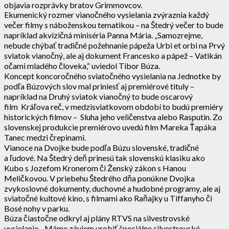
objavia rozprávky bratov Grimmovcov.
Ekumenický rozmer vianočného vysielania zvýraznia každý
večer filmy s náboženskou tematikou – na Štedrý večer to bude
napríklad akvizičná miniséria Panna Mária. „Samozrejme,
nebude chýbať tradičné požehnanie pápeža Urbi et orbi na Prvý
sviatok vianočný, ale aj dokument Francesko a pápež – Vatikán
očami mladého človeka,“ uviedol Tibor Búza.
Koncept koncoročného sviatočného vysielania na Jednotke by
podľa Búzových slov mal priniesť aj premiérové tituly –
napríklad na Druhý sviatok vianočný to bude oscarový
film Kráľova reč, v medzisviatkovom období to budú premiéry
historických filmov – Sluha jeho veličenstva alebo Rasputin. Zo
slovenskej produkcie premiérovo uvedú film Mareka Ťapáka
Tanec medzi črepinami.
Vianoce na Dvojke bude podľa Búzu slovenské, tradičné
a ľudové. Na Štedrý deň prinesú tak slovenskú klasiku ako
Kubo s Jozefom Kronerom či Ženský zákon s Hanou
Meličkovou. V priebehu Štedrého dňa ponúkne Dvojka
zvykoslovné dokumenty, duchovné a hudobné programy, ale aj
sviatočné kultové kino, s filmami ako Raňajky u Tiffanyho či
Bosé nohy v parku.
Búza čiastočne odkryl aj plány RTVS na silvestrovské
vysielanie. „Máme záujem urobiť špeciálne silvestrovské