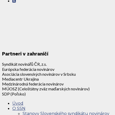
Partneri v zahraničí
Syndikát novinářů ČR, z.s.
Európska federácia novinárov
Asociácia slovenských novinárov v Srbsku
Mediacentr Ukrajina
Medzinárodná federácia novinárov
MÚOSZ (Celoštátny zväz maďarských novinárov)
SDP (Poľsko)
Úvod
O SSN
Stanovy Slovenského syndikátu novinárov