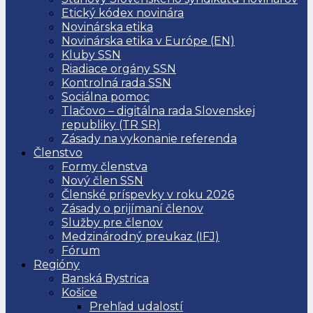
Etický kódex novinára
Novinárska etika
Novinárska etika v Európe (EN)
Kluby SSN
Riadiace orgány SSN
Kontrolná rada SSN
Sociálna pomoc
Tlačovo – digitálna rada Slovenskej
republiky (TR SR)
Zásady na vykonanie referenda
Členstvo
Formy členstva
Nový člen SSN
Členské príspevky v roku 2026
Zásady o prijímaní členov
Služby pre členov
Medzinárodný preukaz (IFJ)
Fórum
Regióny
Banská Bystrica
Košice
Prehľad udalostí