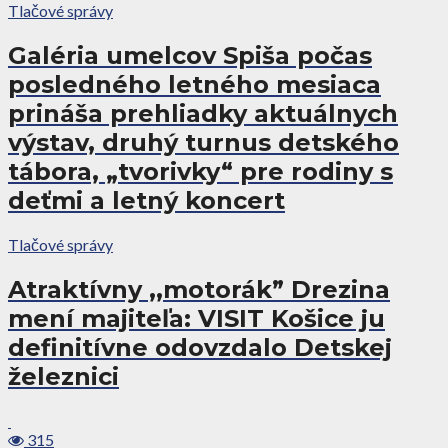
Tlačové správy
Galéria umelcov Spiša počas
posledného letného mesiaca
prináša prehliadky aktuálnych
výstav, druhý turnus detského
tábora, „tvorivky“ pre rodiny s
deťmi a letný koncert
Tlačové správy
Atraktívny ,,motorák” Drezina
mení majiteľa: VISIT Košice ju
definitívne odovzdalo Detskej
železnici
315