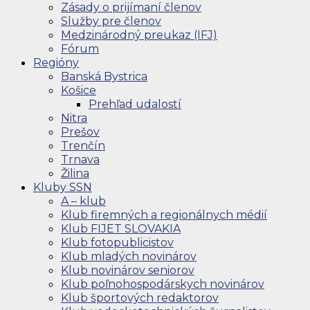
Zásady o prijímaní členov
Služby pre členov
Medzinárodný preukaz (IFJ)
Fórum
Regióny
Banská Bystrica
Košice
Prehľad udalostí
Nitra
Prešov
Trenčín
Trnava
Žilina
Kluby SSN
A – klub
Klub firemných a regionálnych médií
Klub FIJET SLOVAKIA
Klub fotopublicistov
Klub mladých novinárov
Klub novinárov seniorov
Klub poľnohospodárskych novinárov
Klub športových redaktorov