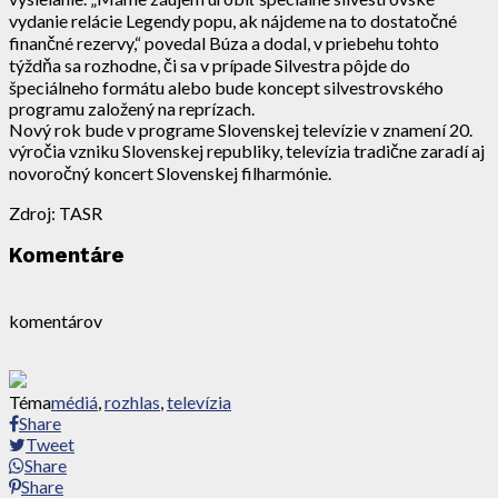
vydanie relácie Legendy popu, ak nájdeme na to dostatočné
finančné rezervy,“ povedal Búza a dodal, v priebehu tohto
týždňa sa rozhodne, či sa v prípade Silvestra pôjde do
špeciálneho formátu alebo bude koncept silvestrovského
programu založený na reprízach.
Nový rok bude v programe Slovenskej televízie v znamení 20.
výročia vzniku Slovenskej republiky, televízia tradične zaradí aj
novoročný koncert Slovenskej filharmónie.
Zdroj: TASR
Komentáre
komentárov
Téma
médiá
,
rozhlas
,
televízia
Share
Tweet
Share
Share