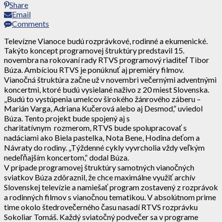
Share
Email
Comments
Televízne Vianoce budú rozprávkové, rodinné a ekumenické.
Takýto koncept programovej štruktúry predstavil 15.
novembra na rokovaní rady RTVS programový riaditeľ Tibor
Búza. Ambíciou RTVS je ponúknuť aj premiéry filmov.
Vianočná štruktúra začne už v novembri večernými adventnými
koncertmi, ktoré budú vysielané naživo z 20 miest Slovenska.
„Budú to vystúpenia umelcov širokého žánrového záberu –
Marián Varga, Adriana Kučerová alebo aj Desmod,“ uviedol
Búza. Tento projekt bude spojený aj s
charitatívnym rozmerom, RTVS bude spolupracovať s
nadáciami ako Biela pastelka, Nota Bene, Hodina deťom a
Návraty do rodiny. „Týždenné cykly vyvrcholia vždy veľkým
nedeľňajším koncertom,“ dodal Búza.
V prípade programovej štruktúry samotných vianočných
sviatkov Búza zdôraznil, že chce maximálne využiť archív
Slovenskej televízie a namiešať program zostavený z rozprávok
a rodinných filmov s vianočnou tematikou. V absolútnom prime
time okolo štedrovečerného času nasadí RTVS rozprávku
Sokoliar Tomáš. Každý sviatočný podvečer sa v programe