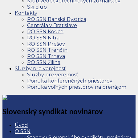
Klub vedeckotechnických žurnalistov
Ski club
Kontakty
RO SSN Banská Bystrica
Centrála v Bratislave
RO SSN Košice
RO SSN Nitra
RO SSN Prešov
RO SSN Trenčín
RO SSN Trnava
RO SSN Žilina
Služby pre verejnosť
Služby pre verejnosť
Ponuka konferenčných priestorov
Ponuka voľných priestorov na prenájom
Slovenský syndikát novinárov
Úvod
O SSN
Stanovy Slovenského syndikátu novinárov