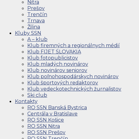
Nitra
Prešov
Trenčín
Trnava
Žilina
Kluby SSN
A – klub
Klub firemných a regionálnych médií
Klub FIJET SLOVAKIA
Klub fotopublicistov
Klub mladých novinárov
Klub novinárov seniorov
Klub poľnohospodárskych novinárov
Klub športových redaktorov
Klub vedeckotechnických žurnalistov
Ski club
Kontakty
RO SSN Banská Bystrica
Centrála v Bratislave
RO SSN Košice
RO SSN Nitra
RO SSN Prešov
RO SSN Trenčín