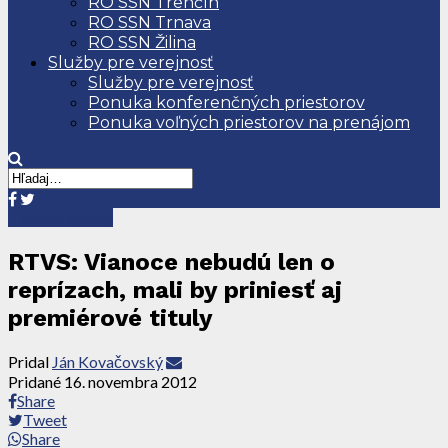
RO SSN Trenčín
RO SSN Trnava
RO SSN Žilina
Služby pre verejnosť
Služby pre verejnosť
Ponuka konferenčných priestorov
Ponuka voľných priestorov na prenájom
Tlačové správy
RTVS: Vianoce nebudú len o
reprízach, mali by priniesť aj
premiérové tituly
Pridal
Ján Kovačovský
Pridané
16. novembra 2012
Share
Tweet
Share