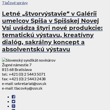
Tlačové správy
Letné „štvorvýstavie“ v Galérii
umelcov Spiša v Spišskej Novej
Vsi uvádza štyri nové produkcie:
tematickú výstavu, kreatívny
dialóg, sakrálny koncept a
absolventskú výstavu
Župné námestie 7
815 68 Bratislava
tel.: +421 (0) 2 5443 5071
fax: +421 (0) 2 5443 2438
e-mail: sekretariat@ssn.sk
e-mail: tlacovky@ssn.sk