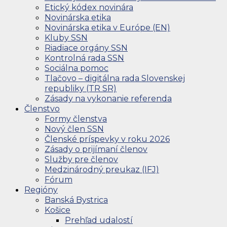
Etický kódex novinára
Novinárska etika
Novinárska etika v Európe (EN)
Kluby SSN
Riadiace orgány SSN
Kontrolná rada SSN
Sociálna pomoc
Tlačovo – digitálna rada Slovenskej
republiky (TR SR)
Zásady na vykonanie referenda
Členstvo
Formy členstva
Nový člen SSN
Členské príspevky v roku 2026
Zásady o prijímaní členov
Služby pre členov
Medzinárodný preukaz (IFJ)
Fórum
Regióny
Banská Bystrica
Košice
Prehľad udalostí