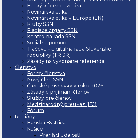
Etický kódex novinára
Novinárska etika
Novinárska etika v Európe (EN)
Kluby SSN
Riadiace orgány SSN
Kontrolná rada SSN
Sociálna pomoc
Tlačovo – digitálna rada Slovenskej
republiky (TR SR)
Zásady na vykonanie referenda
Členstvo
Formy členstva
Nový člen SSN
Členské príspevky v roku 2026
Zásady o prijímaní členov
Služby pre členov
Medzinárodný preukaz (IFJ)
Fórum
Regióny
Banská Bystrica
Košice
Prehľad udalostí