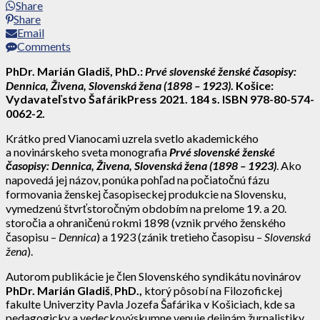
Share
Share
Email
Comments
PhDr. Marián Gladiš, PhD.:
Prvé slovenské ženské časopisy:
Dennica, Živena, Slovenská žena (1898 – 1923)
. Košice:
Vydavateľstvo ŠafárikPress 2021. 184 s. ISBN 978-80-574-
0062-2.
Krátko pred Vianocami uzrela svetlo akademického
a novinárskeho sveta monografia
Prvé slovenské ženské
časopisy: Dennica, Živena, Slovenská žena (1898 – 1923)
. Ako
napovedá jej názov, ponúka pohľad na počiatočnú fázu
formovania ženskej časopiseckej produkcie na Slovensku,
vymedzenú štvrťstoročným obdobím na prelome 19. a 20.
storočia a ohraničenú rokmi 1898 (vznik prvého ženského
časopisu –
Dennica
) a 1923 (zánik tretieho časopisu –
Slovenská
žena
).
Autorom publikácie je člen Slovenského syndikátu novinárov
PhDr.
Marián Gladiš
,
PhD.,
ktorý pôsobí na Filozofickej
fakulte Univerzity Pavla Jozefa Šafárika v Košiciach, kde sa
pedagogicky a vedeckovýskumne venuje dejinám žurnalistiky