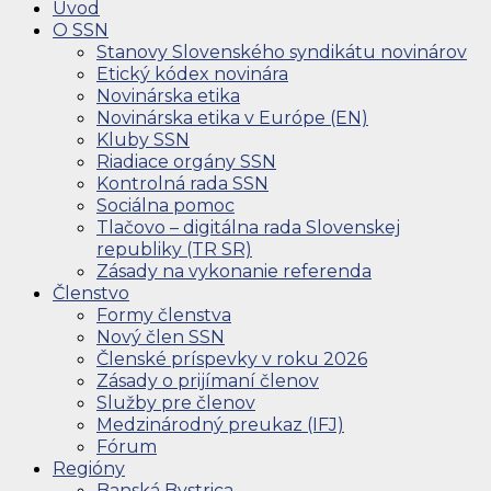
Úvod
O SSN
Stanovy Slovenského syndikátu novinárov
Etický kódex novinára
Novinárska etika
Novinárska etika v Európe (EN)
Kluby SSN
Riadiace orgány SSN
Kontrolná rada SSN
Sociálna pomoc
Tlačovo – digitálna rada Slovenskej
republiky (TR SR)
Zásady na vykonanie referenda
Členstvo
Formy členstva
Nový člen SSN
Členské príspevky v roku 2026
Zásady o prijímaní členov
Služby pre členov
Medzinárodný preukaz (IFJ)
Fórum
Regióny
Banská Bystrica