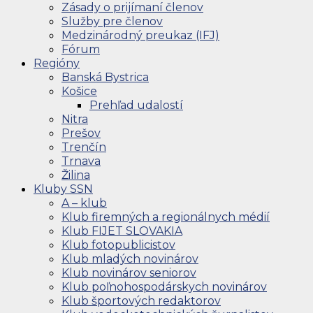
Zásady o prijímaní členov
Služby pre členov
Medzinárodný preukaz (IFJ)
Fórum
Regióny
Banská Bystrica
Košice
Prehľad udalostí
Nitra
Prešov
Trenčín
Trnava
Žilina
Kluby SSN
A – klub
Klub firemných a regionálnych médií
Klub FIJET SLOVAKIA
Klub fotopublicistov
Klub mladých novinárov
Klub novinárov seniorov
Klub poľnohospodárskych novinárov
Klub športových redaktorov