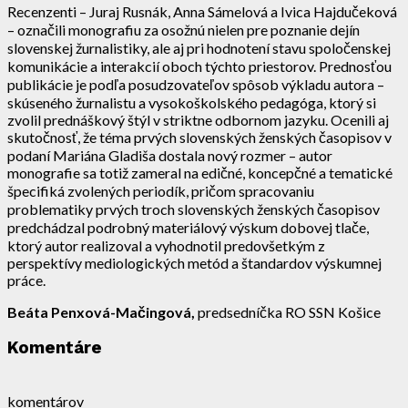
Recenzenti – Juraj Rusnák, Anna Sámelová a Ivica Hajdučeková
– označili monografiu za osožnú nielen pre poznanie dejín
slovenskej žurnalistiky, ale aj pri hodnotení stavu spoločenskej
komunikácie a interakcií oboch týchto priestorov. Prednosťou
publikácie je podľa posudzovateľov spôsob výkladu autora –
skúseného žurnalistu a vysokoškolského pedagóga, ktorý si
zvolil prednáškový štýl v striktne odbornom jazyku. Ocenili aj
skutočnosť, že téma prvých slovenských ženských časopisov v
podaní Mariána Gladiša dostala nový rozmer – autor
monografie sa totiž zameral na edičné, koncepčné a tematické
špecifiká zvolených periodík, pričom spracovaniu
problematiky prvých troch slovenských ženských časopisov
predchádzal podrobný materiálový výskum dobovej tlače,
ktorý autor realizoval a vyhodnotil predovšetkým z
perspektívy mediologických metód a štandardov výskumnej
práce.
Beáta Penxová-Mačingová,
predsedníčka RO SSN Košice
Komentáre
komentárov