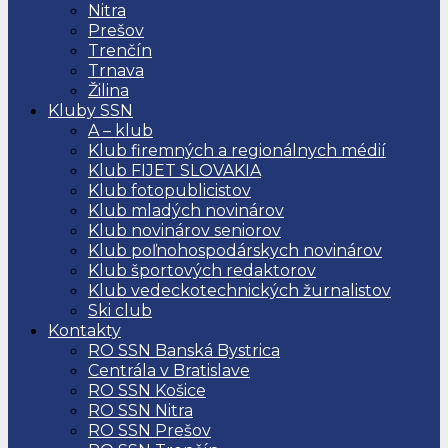
Nitra
Prešov
Trenčín
Trnava
Žilina
Kluby SSN
A – klub
Klub firemných a regionálnych médií
Klub FIJET SLOVAKIA
Klub fotopublicistov
Klub mladých novinárov
Klub novinárov seniorov
Klub poľnohospodárskych novinárov
Klub športových redaktorov
Klub vedeckotechnických žurnalistov
Ski club
Kontakty
RO SSN Banská Bystrica
Centrála v Bratislave
RO SSN Košice
RO SSN Nitra
RO SSN Prešov