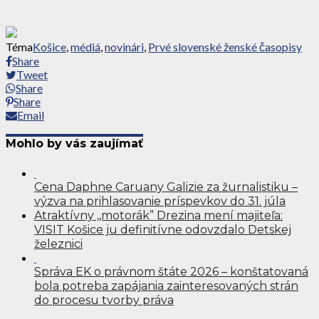
Téma
Košice
,
médiá
,
novinári
,
Prvé slovenské ženské časopisy
Share
Tweet
Share
Share
Email
Mohlo by vás zaujímať
Cena Daphne Caruany Galizie za žurnalistiku –
výzva na prihlasovanie príspevkov do 31. júla
Atraktívny ,,motorák” Drezina mení majiteľa:
VISIT Košice ju definitívne odovzdalo Detskej
železnici
Správa EK o právnom štáte 2026 – konštatovaná
bola potreba zapájania zainteresovaných strán
do procesu tvorby práva