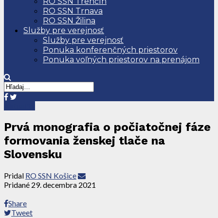
RO SSN Trenčín
RO SSN Trnava
RO SSN Žilina
Služby pre verejnosť
Služby pre verejnosť
Ponuka konferenčných priestorov
Ponuka voľných priestorov na prenájom
Aktuality
Prvá monografia o počiatočnej fáze
formovania ženskej tlače na
Slovensku
Pridal
RO SSN Košice
Pridané
29. decembra 2021
Share
Tweet