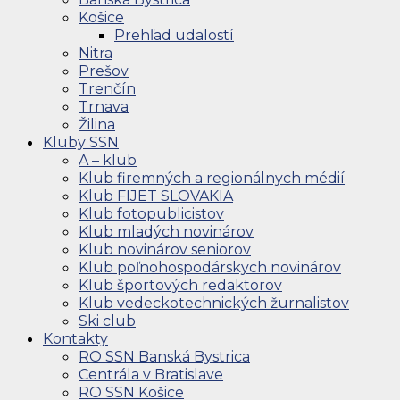
Košice
Prehľad udalostí
Nitra
Prešov
Trenčín
Trnava
Žilina
Kluby SSN
A – klub
Klub firemných a regionálnych médií
Klub FIJET SLOVAKIA
Klub fotopublicistov
Klub mladých novinárov
Klub novinárov seniorov
Klub poľnohospodárskych novinárov
Klub športových redaktorov
Klub vedeckotechnických žurnalistov
Ski club
Kontakty
RO SSN Banská Bystrica
Centrála v Bratislave
RO SSN Košice