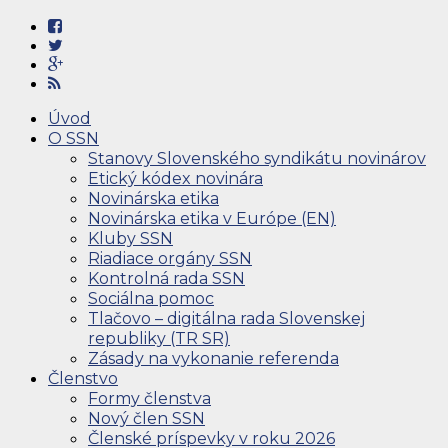
Úvod
O SSN
Stanovy Slovenského syndikátu novinárov
Etický kódex novinára
Novinárska etika
Novinárska etika v Európe (EN)
Kluby SSN
Riadiace orgány SSN
Kontrolná rada SSN
Sociálna pomoc
Tlačovo – digitálna rada Slovenskej
republiky (TR SR)
Zásady na vykonanie referenda
Členstvo
Formy členstva
Nový člen SSN
Členské príspevky v roku 2026