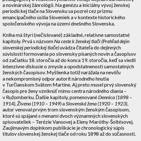
a novinárskej žánrológii. Na genézu a iniciálny vývoj ženskej
periodickej tlače na Slovensku sa pozrel cez prizmu
emancipačného úsilia Sloveniek a v kontexte historického
spoločenského vývoja na území dnešného Slovenska.
Kniha má štyri (nečíslované) základné, relatívne samostatné
kapitoly. Prvá s názvom
Na ceste k ženskej tlači (Prehľad dejín
slovenskej periodickej tlače)
uvádza čitateľa do dejinných
súvislostí formovania po slovensky písaných novín a časopisov
od začiatku 18. storočia až do konca 19. storočia, keď sa viedli
intenzívne diskusie o zmysle a opodstatnenosti samostatných
ženských časopisov. Myšlienka totiž narážala na nevôľu
a nekompromisný odpor autorít národného hnutia
v Turčianskom Svätom Martine. Aj preto musel prvý slovenský
časopis pre ženy vzniknúť mimo centra národného diania –
v Ružomberku. Ďalšie kapitoly, pomenované
Dennica (1898 –
1914)
,
Živena (1910 – 1949)
a
Slovenská žena (1920 – 1923)
,
autor venoval prvým trom slovenským ženským časopisom,
ktoré sú spájané s menami dvoch významných slovenských
spisovateliek – Terézie Vansovej a Eleny Maróthy-Šoltésovej.
Zaujímavým doplnkom publikácie je chronologický súpis
titulov slovenskej ženskej tlače od roku 1898 až do súčasnosti.