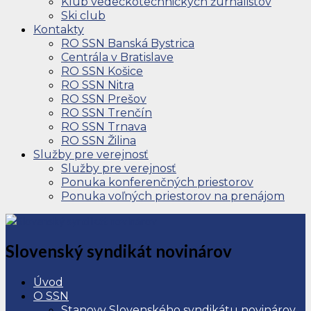
Klub vedeckotechnických žurnalistov
Ski club
Kontakty
RO SSN Banská Bystrica
Centrála v Bratislave
RO SSN Košice
RO SSN Nitra
RO SSN Prešov
RO SSN Trenčín
RO SSN Trnava
RO SSN Žilina
Služby pre verejnosť
Služby pre verejnosť
Ponuka konferenčných priestorov
Ponuka voľných priestorov na prenájom
Slovenský syndikát novinárov
Úvod
O SSN
Stanovy Slovenského syndikátu novinárov