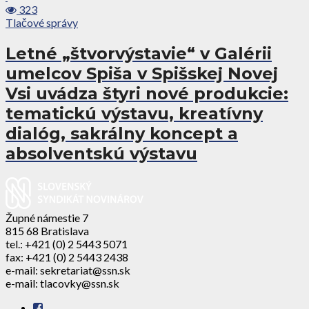
323
Tlačové správy
Letné „štvorvýstavie“ v Galérii
umelcov Spiša v Spišskej Novej
Vsi uvádza štyri nové produkcie:
tematickú výstavu, kreatívny
dialóg, sakrálny koncept a
absolventskú výstavu
Župné námestie 7
815 68 Bratislava
tel.: +421 (0) 2 5443 5071
fax: +421 (0) 2 5443 2438
e-mail: sekretariat@ssn.sk
e-mail: tlacovky@ssn.sk