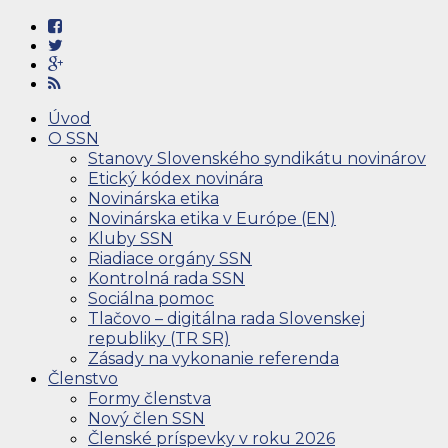
Úvod
O SSN
Stanovy Slovenského syndikátu novinárov
Etický kódex novinára
Novinárska etika
Novinárska etika v Európe (EN)
Kluby SSN
Riadiace orgány SSN
Kontrolná rada SSN
Sociálna pomoc
Tlačovo – digitálna rada Slovenskej
republiky (TR SR)
Zásady na vykonanie referenda
Členstvo
Formy členstva
Nový člen SSN
Členské príspevky v roku 2026