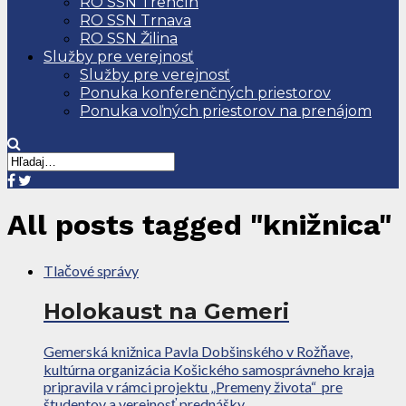
RO SSN Trenčín
RO SSN Trnava
RO SSN Žilina
Služby pre verejnosť
Služby pre verejnosť
Ponuka konferenčných priestorov
Ponuka voľných priestorov na prenájom
All posts tagged "knižnica"
Tlačové správy
Holokaust na Gemeri
Gemerská knižnica Pavla Dobšinského v Rožňave,
kultúrna organizácia Košického samosprávneho kraja
pripravila v rámci projektu „Premeny života“ pre
študentov a verejnosť prednášky...