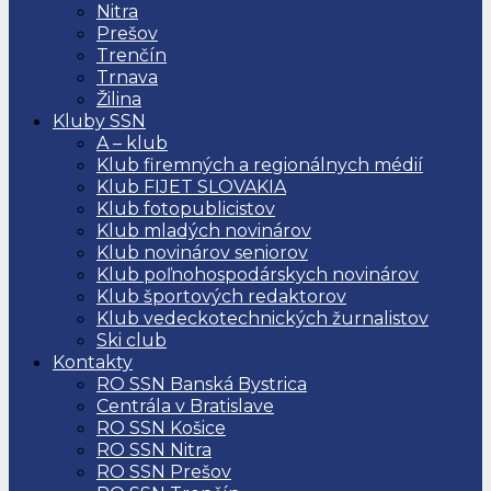
Nitra
Prešov
Trenčín
Trnava
Žilina
Kluby SSN
A – klub
Klub firemných a regionálnych médií
Klub FIJET SLOVAKIA
Klub fotopublicistov
Klub mladých novinárov
Klub novinárov seniorov
Klub poľnohospodárskych novinárov
Klub športových redaktorov
Klub vedeckotechnických žurnalistov
Ski club
Kontakty
RO SSN Banská Bystrica
Centrála v Bratislave
RO SSN Košice
RO SSN Nitra
RO SSN Prešov