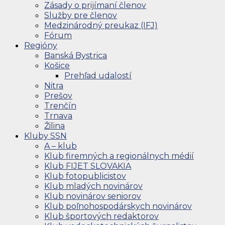
Zásady o prijímaní členov
Služby pre členov
Medzinárodný preukaz (IFJ)
Fórum
Regióny
Banská Bystrica
Košice
Prehľad udalostí
Nitra
Prešov
Trenčín
Trnava
Žilina
Kluby SSN
A – klub
Klub firemných a regionálnych médií
Klub FIJET SLOVAKIA
Klub fotopublicistov
Klub mladých novinárov
Klub novinárov seniorov
Klub poľnohospodárskych novinárov
Klub športových redaktorov