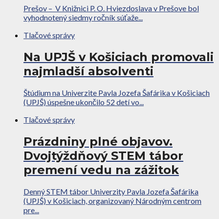
Prešov – V Knižnici P. O. Hviezdoslava v Prešove bol
vyhodnotený siedmy ročník súťaže...
Tlačové správy
Na UPJŠ v Košiciach promovali
najmladší absolventi
Štúdium na Univerzite Pavla Jozefa Šafárika v Košiciach
(UPJŠ) úspešne ukončilo 52 detí vo...
Tlačové správy
Prázdniny plné objavov.
Dvojtýždňový STEM tábor
premení vedu na zážitok
Denný STEM tábor Univerzity Pavla Jozefa Šafárika
(UPJŠ) v Košiciach, organizovaný Národným centrom
pre...