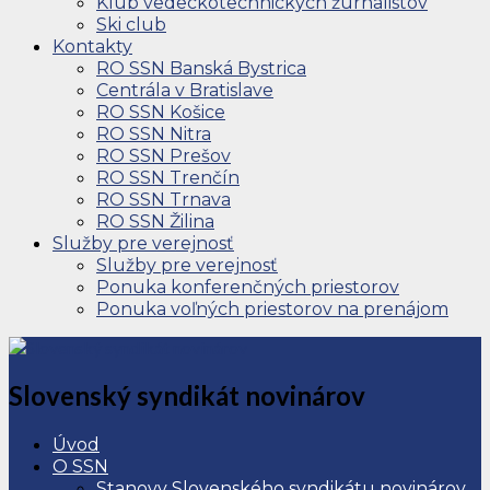
Klub vedeckotechnických žurnalistov
Ski club
Kontakty
RO SSN Banská Bystrica
Centrála v Bratislave
RO SSN Košice
RO SSN Nitra
RO SSN Prešov
RO SSN Trenčín
RO SSN Trnava
RO SSN Žilina
Služby pre verejnosť
Služby pre verejnosť
Ponuka konferenčných priestorov
Ponuka voľných priestorov na prenájom
Slovenský syndikát novinárov
Úvod
O SSN
Stanovy Slovenského syndikátu novinárov