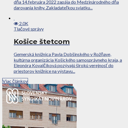
dňa 14.februára 2022 zapája do Medzinárodného dňa
darovania knihy. Zakladateľkou sviatku...
2.0K
Tlačové správy
Košice štetcom
Gemerská knižnica Pavla Dobšinského v Rožňave,
kultúrna organizácia Košického samosprávneho kraja, a
Eleonóra Kovalčíková pozývajú širokú verejnosť do
priestorov knižnice na výstavu...
Viac článkov