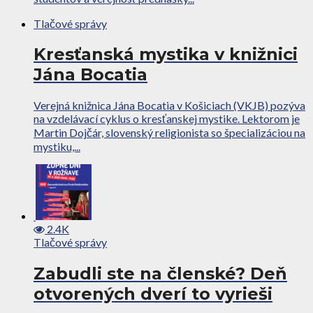
Tlačové správy
Kresťanská mystika v knižnici
Jána Bocatia
Verejná knižnica Jána Bocatia v Košiciach (VKJB) pozýva
na vzdelávací cyklus o kresťanskej mystike. Lektorom je
Martin Dojčár, slovenský religionista so špecializáciou na
mystiku,...
2.4K
Tlačové správy
Zabudli ste na členské? Deň
otvorených dverí to vyrieši