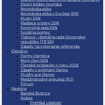
Etický kódex novinára
Novinárska etika
Novinárska etika v Európe (EN)
Kluby SSN
Riadiace orgány SSN
Kontrolná rada SSN
Sociálna pomoc
Tlačovo – digitálna rada Slovenskej
republiky (TR SR)
Zásady na vykonanie referenda
Členstvo
Formy členstva
Nový člen SSN
Členské príspevky v roku 2026
Zásady o prijímaní členov
Služby pre členov
Medzinárodný preukaz (IFJ)
Fórum
Regióny
Banská Bystrica
Košice
Prehľad udalostí