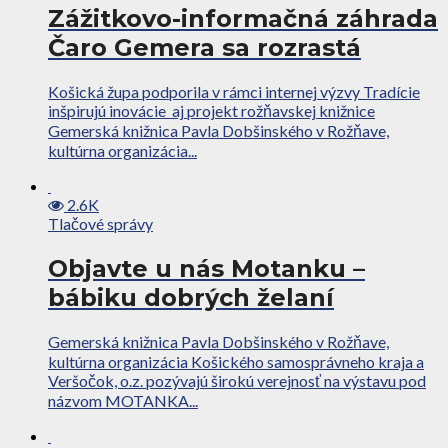
Zážitkovo-informačná záhrada
Čaro Gemera sa rozrastá
Košická župa podporila v rámci internej výzvy Tradície
inšpirujú inovácie aj projekt rožňavskej knižnice
Gemerská knižnica Pavla Dobšinského v Rožňave,
kultúrna organizácia...
2.6K
Tlačové správy
Objavte u nás Motanku –
bábiku dobrých želaní
Gemerská knižnica Pavla Dobšinského v Rožňave,
kultúrna organizácia Košického samosprávneho kraja a
Veršočok, o.z. pozývajú širokú verejnosť na výstavu pod
názvom MOTANKA...