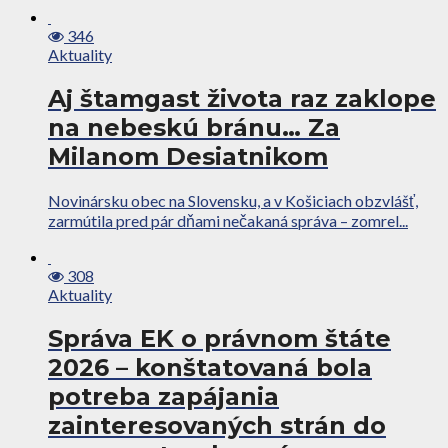
346
Aktuality
Aj štamgast života raz zaklope
na nebeskú bránu… Za
Milanom Desiatnikom
Novinársku obec na Slovensku, a v Košiciach obzvlášť,
zarmútila pred pár dňami nečakaná správa – zomrel...
308
Aktuality
Správa EK o právnom štáte
2026 – konštatovaná bola
potreba zapájania
zainteresovaných strán do