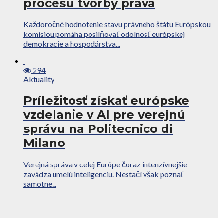
procesu tvorby práva
Každoročné hodnotenie stavu právneho štátu Európskou
komisiou pomáha posilňovať odolnosť európskej
demokracie a hospodárstva...
294
Aktuality
Príležitosť získať európske
vzdelanie v AI pre verejnú
správu na Politecnico di
Milano
Verejná správa v celej Európe čoraz intenzívnejšie
zavádza umelú inteligenciu. Nestačí však poznať
samotné...