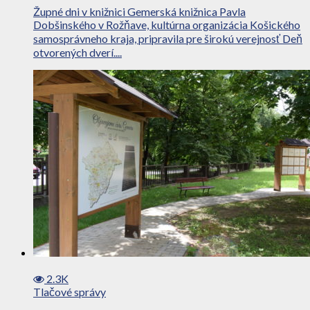
Župné dni v knižnici Gemerská knižnica Pavla
Dobšinského v Rožňave, kultúrna organizácia Košického
samosprávneho kraja, pripravila pre širokú verejnosť Deň
otvorených dverí....
2.3K
Tlačové správy