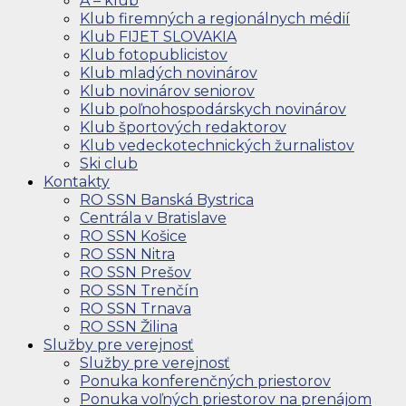
A – klub
Klub firemných a regionálnych médií
Klub FIJET SLOVAKIA
Klub fotopublicistov
Klub mladých novinárov
Klub novinárov seniorov
Klub poľnohospodárskych novinárov
Klub športových redaktorov
Klub vedeckotechnických žurnalistov
Ski club
Kontakty
RO SSN Banská Bystrica
Centrála v Bratislave
RO SSN Košice
RO SSN Nitra
RO SSN Prešov
RO SSN Trenčín
RO SSN Trnava
RO SSN Žilina
Služby pre verejnosť
Služby pre verejnosť
Ponuka konferenčných priestorov
Ponuka voľných priestorov na prenájom