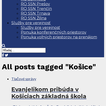
RO SSN Prešov
RO SSN Trenčín
RO SSN Trnava
RO SSN Žilina
Služby pre verejnosť
Služby pre verejnosť
Ponuka konferenčných priestorov
Ponuka voľných priestorov na prenájom
All posts tagged "Košice"
Tlačové správy
Evanjelikom pribúda v
Košiciach základná škola