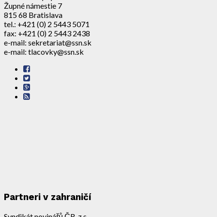
Župné námestie 7
815 68 Bratislava
tel.: +421 (0) 2 5443 5071
fax: +421 (0) 2 5443 2438
e-mail: sekretariat@ssn.sk
e-mail: tlacovky@ssn.sk
Partneri v zahraničí
Syndikát novinářů ČR, z.s.