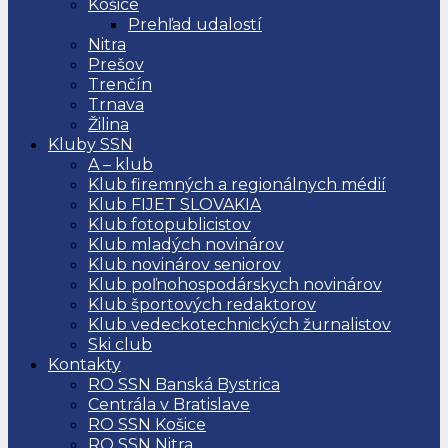
Košice
Prehľad udalostí
Nitra
Prešov
Trenčín
Trnava
Žilina
Kluby SSN
A – klub
Klub firemných a regionálnych médií
Klub FIJET SLOVAKIA
Klub fotopublicistov
Klub mladých novinárov
Klub novinárov seniorov
Klub poľnohospodárskych novinárov
Klub športových redaktorov
Klub vedeckotechnických žurnalistov
Ski club
Kontakty
RO SSN Banská Bystrica
Centrála v Bratislave
RO SSN Košice
RO SSN Nitra