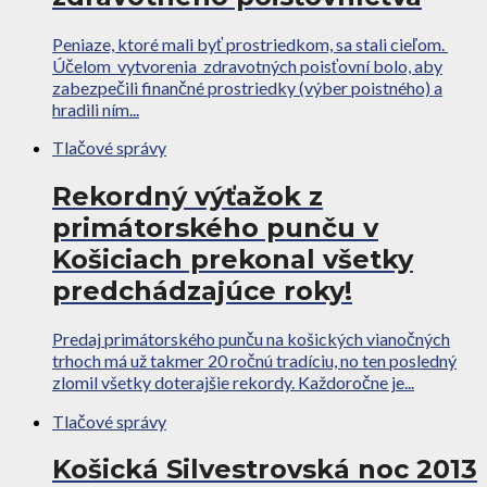
Peniaze, ktoré mali byť prostriedkom, sa stali cieľom.
Účelom vytvorenia zdravotných poisťovní bolo, aby
zabezpečili finančné prostriedky (výber poistného) a
hradili ním...
Tlačové správy
Rekordný výťažok z
primátorského punču v
Košiciach prekonal všetky
predchádzajúce roky!
Predaj primátorského punču na košických vianočných
trhoch má už takmer 20 ročnú tradíciu, no ten posledný
zlomil všetky doterajšie rekordy. Každoročne je...
Tlačové správy
Košická Silvestrovská noc 2013