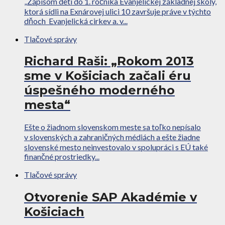
„Zápisom detí do 1. ročníka Evanjelickej základnej školy,
ktorá sídli na Exnárovej ulici 10 završuje práve v týchto
dňoch Evanjelická cirkev a. v...
Tlačové správy
Richard Raši: „Rokom 2013
sme v Košiciach začali éru
úspešného moderného
mesta“
Ešte o žiadnom slovenskom meste sa toľko nepísalo
v slovenských a zahraničných médiách a ešte žiadne
slovenské mesto neinvestovalo v spolupráci s EÚ také
finančné prostriedky...
Tlačové správy
Otvorenie SAP Akadémie v
Košiciach