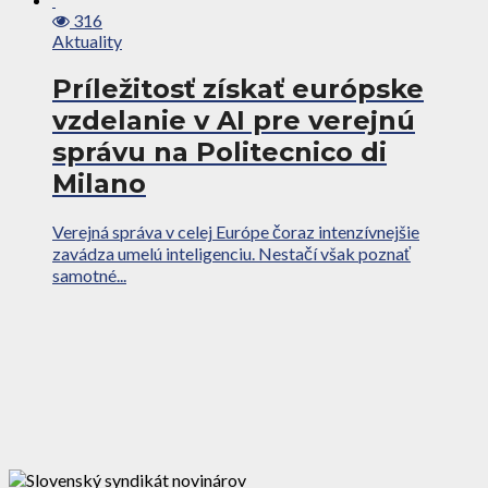
316
Aktuality
Príležitosť získať európske
vzdelanie v AI pre verejnú
správu na Politecnico di
Milano
Verejná správa v celej Európe čoraz intenzívnejšie
zavádza umelú inteligenciu. Nestačí však poznať
samotné...