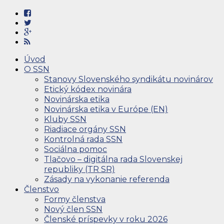
Úvod
O SSN
Stanovy Slovenského syndikátu novinárov
Etický kódex novinára
Novinárska etika
Novinárska etika v Európe (EN)
Kluby SSN
Riadiace orgány SSN
Kontrolná rada SSN
Sociálna pomoc
Tlačovo – digitálna rada Slovenskej
republiky (TR SR)
Zásady na vykonanie referenda
Členstvo
Formy členstva
Nový člen SSN
Členské príspevky v roku 2026