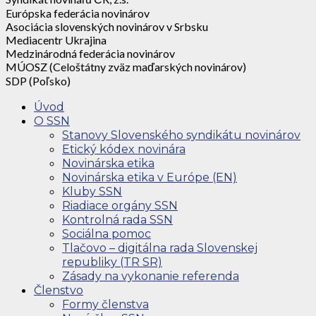
Európska federácia novinárov
Asociácia slovenských novinárov v Srbsku
Mediacentr Ukrajina
Medzinárodná federácia novinárov
MÚOSZ (Celoštátny zväz maďarských novinárov)
SDP (Poľsko)
Úvod
O SSN
Stanovy Slovenského syndikátu novinárov
Etický kódex novinára
Novinárska etika
Novinárska etika v Európe (EN)
Kluby SSN
Riadiace orgány SSN
Kontrolná rada SSN
Sociálna pomoc
Tlačovo – digitálna rada Slovenskej
republiky (TR SR)
Zásady na vykonanie referenda
Členstvo
Formy členstva