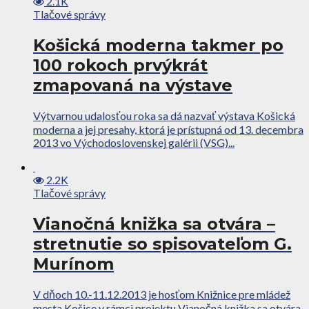
2.1K
Tlačové správy
Košická moderna takmer po
100 rokoch prvýkrát
zmapovaná na výstave
Výtvarnou udalosťou roka sa dá nazvať výstava Košická
moderna a jej presahy, ktorá je prístupná od 13. decembra
2013 vo Východoslovenskej galérii (VSG)...
2.2K
Tlačové správy
Vianočná knižka sa otvára –
stretnutie so spisovateľom G.
Murínom
V dňoch 10.-11.12.2013 je hosťom Knižnice pre mládež
mesta Košice v rámci projektu Vianočná knižka sa otvára