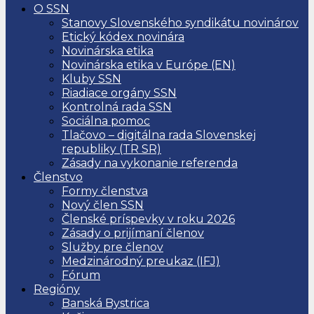
O SSN
Stanovy Slovenského syndikátu novinárov
Etický kódex novinára
Novinárska etika
Novinárska etika v Európe (EN)
Kluby SSN
Riadiace orgány SSN
Kontrolná rada SSN
Sociálna pomoc
Tlačovo – digitálna rada Slovenskej
republiky (TR SR)
Zásady na vykonanie referenda
Členstvo
Formy členstva
Nový člen SSN
Členské príspevky v roku 2026
Zásady o prijímaní členov
Služby pre členov
Medzinárodný preukaz (IFJ)
Fórum
Regióny
Banská Bystrica