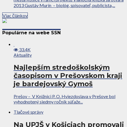
2013 Gustáv Murín – biológ, spisovateľ, publicista,...
Viac článkov
Populárne na webe SSN
33.4K
Aktuality
Najlepším stredoškolským
časopisom v Prešovskom kraji
je bardejovský Gymoš
Prešov – V Knižnici P. O. Hviezdoslava v Prešove bol
vyhodnotený siedmy ročník súťaže...
Tlačové správy
Na UPJŠ v Košiciach promovali