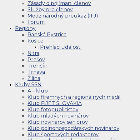
Zásady o prijímaní členov
Služby pre členov
Medzinárodný preukaz (IFJ)
Fórum
Regióny
Banská Bystrica
Košice
Prehľad udalostí
Nitra
Prešov
Trenčín
Trnava
Žilina
Kluby SSN
A – klub
Klub firemných a regionálnych médií
Klub FIJET SLOVAKIA
Klub fotopublicistov
Klub mladých novinárov
Klub novinárov seniorov
Klub poľnohospodárskych novinárov
Klub športových redaktorov