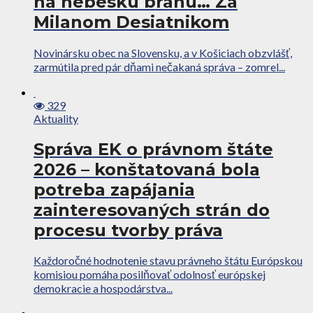
na nebeskú bránu… Za
Milanom Desiatnikom
Novinársku obec na Slovensku, a v Košiciach obzvlášť,
zarmútila pred pár dňami nečakaná správa – zomrel...
329
Aktuality
Správa EK o právnom štáte
2026 – konštatovaná bola
potreba zapájania
zainteresovaných strán do
procesu tvorby práva
Každoročné hodnotenie stavu právneho štátu Európskou
komisiou pomáha posilňovať odolnosť európskej
demokracie a hospodárstva...