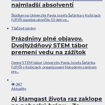
najmladší absolventi
Štúdium na Univerzite Pavla Jozefa Šafárika v Košiciach
(UPJŠ) úspešne ukončilo 52 detí vo...
Tlačové správy
Prázdniny plné objavov.
Dvojtýždňový STEM tábor
premení vedu na zážitok
Denný STEM tábor Univerzity Pavla Jozefa Šafárika
(UPJŠ) v Košiciach, organizovaný Národným centrom
pre...
347
Aktuality
Aj štamgast života raz zaklope