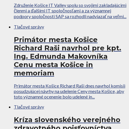
Združenie Košice IT Valley spolu so svojimi zakladajúcimi
členmi a ďalšími IT spoločnosťami a za významnej
podpory spoločnosti SAP sa rozhodli nadviazať na veľmi...
Tlačové správy
Primátor mesta Košice
Richard Raši navrhol pre kpt.
Ing. Edmunda Makovníka
Cenu mesta Košice in
memoriam
Primátor mesta Košice Richard Raši dnes navrhol komisii
posudzujúcej návrhy na udelenie Ceny mesta Košice, aby
toto významné ocenenie bolo udelené in...
Tlačové správy
Kríza slovenského verejného
zdravotného poisťovníctva