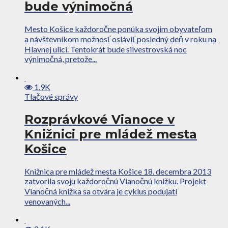
bude výnimočná
Mesto Košice každoročne ponúka svojim obyvateľom
a návštevníkom možnosť osláviť posledný deň v roku na
Hlavnej ulici. Tentokrát bude silvestrovská noc
výnimočná, pretože...
1.9K
Tlačové správy
Rozprávkové Vianoce v
Knižnici pre mládež mesta
Košice
Knižnica pre mládež mesta Košice 18. decembra 2013
zatvorila svoju každoročnú Vianočnú knižku. Projekt
Vianočná knižka sa otvára je cyklus podujatí
venovaných...