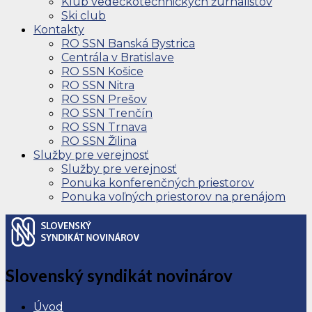
Klub vedeckotechnických žurnalistov
Ski club
Kontakty
RO SSN Banská Bystrica
Centrála v Bratislave
RO SSN Košice
RO SSN Nitra
RO SSN Prešov
RO SSN Trenčín
RO SSN Trnava
RO SSN Žilina
Služby pre verejnosť
Služby pre verejnosť
Ponuka konferenčných priestorov
Ponuka voľných priestorov na prenájom
Slovenský syndikát novinárov
Úvod