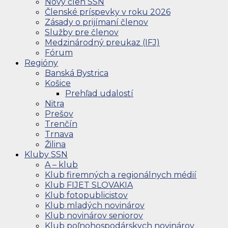
Nový člen SSN
Členské príspevky v roku 2026
Zásady o prijímaní členov
Služby pre členov
Medzinárodný preukaz (IFJ)
Fórum
Regióny
Banská Bystrica
Košice
Prehľad udalostí
Nitra
Prešov
Trenčín
Trnava
Žilina
Kluby SSN
A – klub
Klub firemných a regionálnych médií
Klub FIJET SLOVAKIA
Klub fotopublicistov
Klub mladých novinárov
Klub novinárov seniorov
Klub poľnohospodárskych novinárov