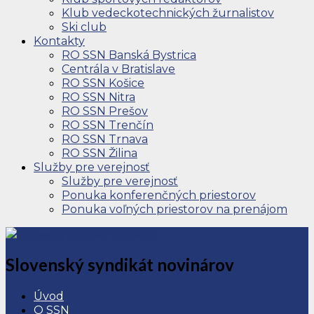
Klub vedeckotechnických žurnalistov
Ski club
Kontakty
RO SSN Banská Bystrica
Centrála v Bratislave
RO SSN Košice
RO SSN Nitra
RO SSN Prešov
RO SSN Trenčín
RO SSN Trnava
RO SSN Žilina
Služby pre verejnosť
Služby pre verejnosť
Ponuka konferenčných priestorov
Ponuka voľných priestorov na prenájom
Slovenský syndikát novinárov
Úvod
O SSN