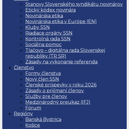
Stanovy Slovenského syndikátu novinárov
Etický kódex novinára
Novinárska etika
Novinárska etika v Európe (EN)
Kluby SSN
Riadiace orgány SSN
Kontrolná rada SSN
Sociálna pomoc
Tlačovo – digitálna rada Slovenskej
republiky (TR SR)
Zásady na vykonanie referenda
Členstvo
Formy členstva
Nový člen SSN
Členské príspevky v roku 2026
Zásady o prijímaní členov
Služby pre členov
Medzinárodný preukaz (IFJ)
Fórum
Regióny
Banská Bystrica
Košice