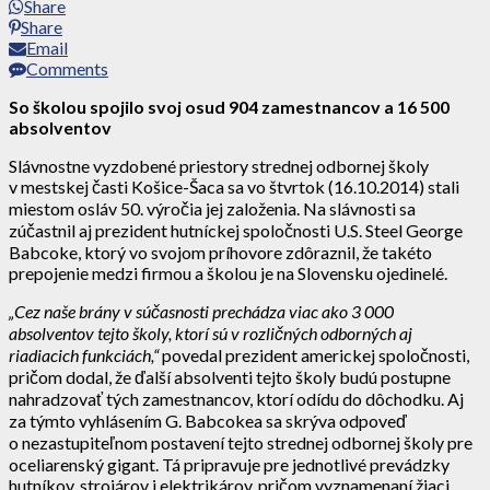
Share
Share
Email
Comments
So školou spojilo svoj osud 904 zamestnancov a 16 500
absolventov
Slávnostne vyzdobené priestory strednej odbornej školy
v mestskej časti Košice-Šaca sa vo štvrtok (16.10.2014) stali
miestom osláv 50. výročia jej založenia. Na slávnosti sa
zúčastnil aj prezident hutníckej spoločnosti U.S. Steel George
Babcoke, ktorý vo svojom príhovore zdôraznil, že takéto
prepojenie medzi firmou a školou je na Slovensku ojedinelé.
„Cez naše brány v súčasnosti prechádza viac ako 3 000
absolventov tejto školy, ktorí sú v rozličných odborných aj
riadiacich funkciách,“
povedal prezident americkej spoločnosti,
pričom dodal, že ďalší absolventi tejto školy budú postupne
nahradzovať tých zamestnancov, ktorí odídu do dôchodku. Aj
za týmto vyhlásením G. Babcokea sa skrýva odpoveď
o nezastupiteľnom postavení tejto strednej odbornej školy pre
oceliarenský gigant. Tá pripravuje pre jednotlivé prevádzky
hutníkov, strojárov i elektrikárov, pričom vyznamenaní žiaci