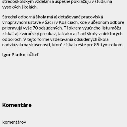
stredoškolským vzdelaní a úspešne pokračujú v štúdiu na
vysokých školách.
Stredná odborná škola má aj detašované pracoviská
v nápravnom ústave v Šaci i v Košiciach, kde v učebnom odbore
pripravujú vyše 70 odsúdených. Tí okrem výučného listu môžu
získať aj zváračský preukaz, tak ako aj žiaci školy v niektorých
odboroch. V tejto forme vzdelávania odsúdených škola
nadviazala na skúsenosti, ktoré získala ešte pre 89-tym rokom.
Igor Platko,
učiteľ
Komentáre
komentárov