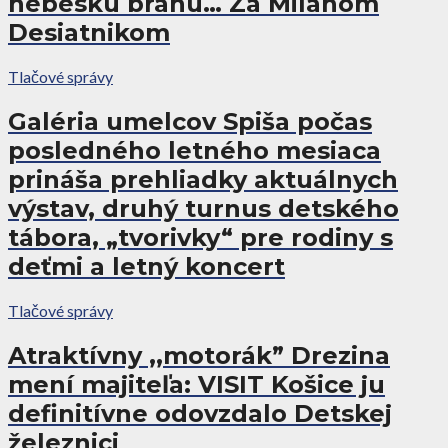
nebeskú bránu… Za Milanom
Desiatnikom
Tlačové správy
Galéria umelcov Spiša počas
posledného letného mesiaca
prináša prehliadky aktuálnych
výstav, druhý turnus detského
tábora, „tvorivky“ pre rodiny s
deťmi a letný koncert
Tlačové správy
Atraktívny ,,motorák” Drezina
mení majiteľa: VISIT Košice ju
definitívne odovzdalo Detskej
železnici