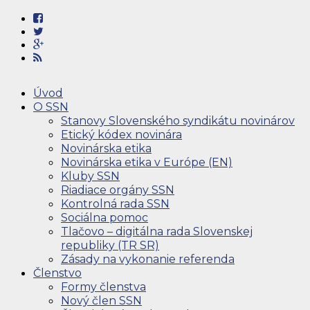
Úvod
O SSN
Stanovy Slovenského syndikátu novinárov
Etický kódex novinára
Novinárska etika
Novinárska etika v Európe (EN)
Kluby SSN
Riadiace orgány SSN
Kontrolná rada SSN
Sociálna pomoc
Tlačovo – digitálna rada Slovenskej
republiky (TR SR)
Zásady na vykonanie referenda
Členstvo
Formy členstva
Nový člen SSN