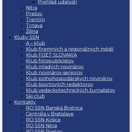
Prehľad udalostí
Nitra
Prešov
Trenčín
Trnava
Žilina
Kluby SSN
A – klub
Klub firemných a regionálnych médií
Klub FIJET SLOVAKIA
Klub fotopublicistov
Klub mladých novinárov
Klub novinárov seniorov
Klub poľnohospodárskych novinárov
Klub športových redaktorov
Klub vedeckotechnických žurnalistov
Ski club
Kontakty
RO SSN Banská Bystrica
Centrála v Bratislave
RO SSN Košice
RO SSN Nitra
RO SSN Prešov