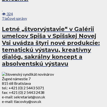
324
Tlačové správy
Letné „štvorvýstavie“ v Galérii
umelcov Spiša v Spišskej Novej
Vsi uvádza štyri nové produkcie:
tematickú výstavu, kreatívny
dialóg, sakrálny koncept a
absolventskú výstavu
Župné námestie 7
815 68 Bratislava
tel.: +421 (0) 2 5443 5071
fax: +421 (0) 2 5443 2438
e-mail: sekretariat@ssn.sk
e-mail: tlacovky@ssn.sk