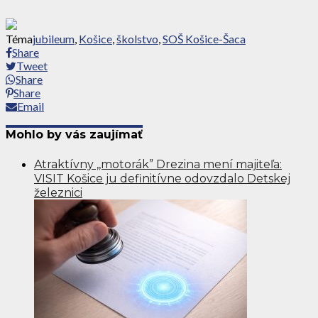
Téma
jubileum
,
Košice
,
školstvo
,
SOŠ Košice-Šaca
Share
Tweet
Share
Share
Email
Mohlo by vás zaujímať
Atraktívny ,,motorák” Drezina mení majiteľa:
VISIT Košice ju definitívne odovzdalo Detskej
železnici