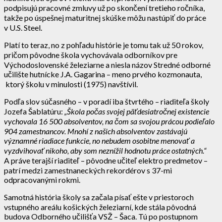
podpisujú pracovné zmluvy už po skončení tretieho ročníka,
takže po úspešnej maturitnej skúške môžu nastúpiť do práce
v U.S. Steel.
Platí to teraz, no z pohľadu histórie je tomu tak už 50 rokov,
pričom pôvodne škola vychovávala odborníkov pre
Východoslovenské železiarne a niesla názov Stredné odborné
učilište hutnícke J.A. Gagarina – meno prvého kozmonauta,
ktorý školu v minulosti (1975) navštívil.
Podľa slov súčasného – v poradí iba štvrtého – riaditeľa školy
Jozefa Šablatúru:
„Škola počas svojej päťdesiatročnej existencie
vychovala 16 500 absolventov, na čom sa svojou prácou podieľalo
904 zamestnancov. Mnohí z našich absolventov zastávajú
významné riadiace funkcie, no nebudem osobitne menovať a
vyzdvihovať nikoho, aby som neznížil hodnotu práce ostatných.“
A práve terajší riaditeľ – pôvodne učiteľ elektro predmetov –
patrí medzi zamestnaneckých rekordérov s 37-mi
odpracovanými rokmi.
Samotná história školy sa začala písať ešte v priestoroch
vstupného areálu košických železiarní, kde stála pôvodná
budova Odborného učilišťa VSŽ – Šaca. Tú po postupnom