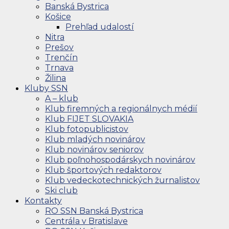
Banská Bystrica
Košice
Prehľad udalostí
Nitra
Prešov
Trenčín
Trnava
Žilina
Kluby SSN
A – klub
Klub firemných a regionálnych médií
Klub FIJET SLOVAKIA
Klub fotopublicistov
Klub mladých novinárov
Klub novinárov seniorov
Klub poľnohospodárskych novinárov
Klub športových redaktorov
Klub vedeckotechnických žurnalistov
Ski club
Kontakty
RO SSN Banská Bystrica
Centrála v Bratislave