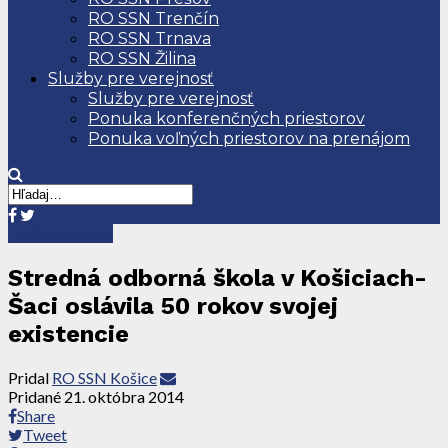
RO SSN Trenčín
RO SSN Trnava
RO SSN Žilina
Služby pre verejnosť
Služby pre verejnosť
Ponuka konferenčných priestorov
Ponuka voľných priestorov na prenájom
Tlačové správy
Stredná odborná škola v Košiciach-
Šaci oslávila 50 rokov svojej
existencie
Pridal
RO SSN Košice
Pridané
21. októbra 2014
Share
Tweet