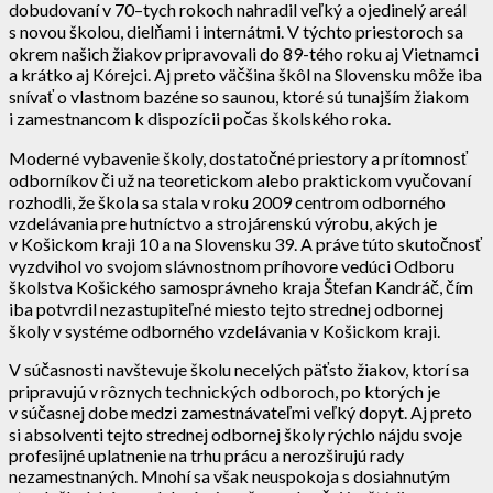
dobudovaní v 70–tych rokoch nahradil veľký a ojedinelý areál
s novou školou, dielňami i internátmi. V týchto priestoroch sa
okrem našich žiakov pripravovali do 89-tého roku aj Vietnamci
a krátko aj Kórejci. Aj preto väčšina škôl na Slovensku môže iba
snívať o vlastnom bazéne so saunou, ktoré sú tunajším žiakom
i zamestnancom k dispozícii počas školského roka.
Moderné vybavenie školy, dostatočné priestory a prítomnosť
odborníkov či už na teoretickom alebo praktickom vyučovaní
rozhodli, že škola sa stala v roku 2009 centrom odborného
vzdelávania pre hutníctvo a strojárenskú výrobu, akých je
v Košickom kraji 10 a na Slovensku 39. A práve túto skutočnosť
vyzdvihol vo svojom slávnostnom príhovore vedúci Odboru
školstva Košického samosprávneho kraja Štefan Kandráč, čím
iba potvrdil nezastupiteľné miesto tejto strednej odbornej
školy v systéme odborného vzdelávania v Košickom kraji.
V súčasnosti navštevuje školu necelých päťsto žiakov, ktorí sa
pripravujú v rôznych technických odboroch, po ktorých je
v súčasnej dobe medzi zamestnávateľmi veľký dopyt. Aj preto
si absolventi tejto strednej odbornej školy rýchlo nájdu svoje
profesijné uplatnenie na trhu prácu a nerozširujú rady
nezamestnaných. Mnohí sa však neuspokoja s dosiahnutým