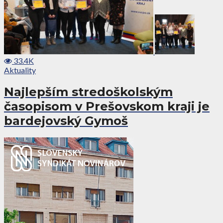
33.4K
Aktuality
Najlepším stredoškolským
časopisom v Prešovskom kraji je
bardejovský Gymoš