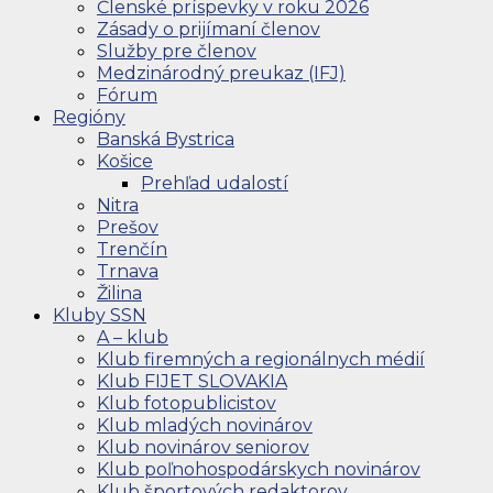
Členské príspevky v roku 2026
Zásady o prijímaní členov
Služby pre členov
Medzinárodný preukaz (IFJ)
Fórum
Regióny
Banská Bystrica
Košice
Prehľad udalostí
Nitra
Prešov
Trenčín
Trnava
Žilina
Kluby SSN
A – klub
Klub firemných a regionálnych médií
Klub FIJET SLOVAKIA
Klub fotopublicistov
Klub mladých novinárov
Klub novinárov seniorov
Klub poľnohospodárskych novinárov
Klub športových redaktorov