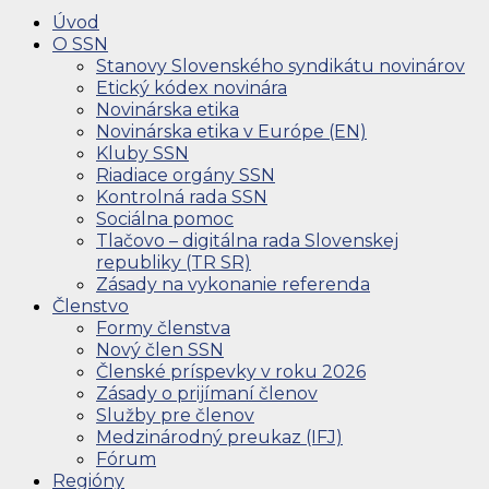
Úvod
O SSN
Stanovy Slovenského syndikátu novinárov
Etický kódex novinára
Novinárska etika
Novinárska etika v Európe (EN)
Kluby SSN
Riadiace orgány SSN
Kontrolná rada SSN
Sociálna pomoc
Tlačovo – digitálna rada Slovenskej
republiky (TR SR)
Zásady na vykonanie referenda
Členstvo
Formy členstva
Nový člen SSN
Členské príspevky v roku 2026
Zásady o prijímaní členov
Služby pre členov
Medzinárodný preukaz (IFJ)
Fórum
Regióny