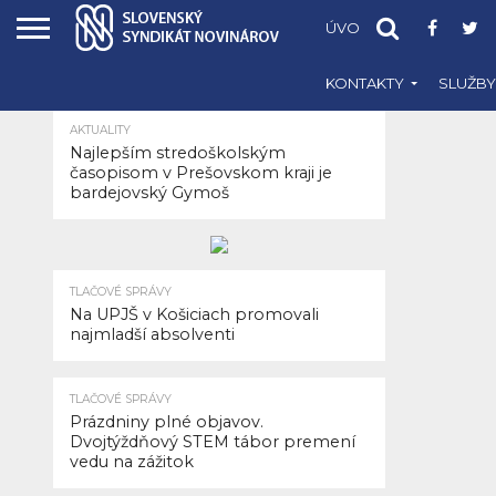
ÚVOD
O SSN
Č
POPULÁRNE NA WEBE SSN
KONTAKTY
SLUŽBY
SPRAVODAJSTVO
33.4K
AKTUALITY
Chceme, aby
Najlepším stredoškolským
časopisom v Prešovskom kraji je
sa z
bardejovský Gymoš
programových
jalovostí stala
TLAČOVÉ SPRÁVY
Na UPJŠ v Košiciach promovali
najmladší absolventi
v STV norma?
TLAČOVÉ SPRÁVY
Pridal
SSN
Prázdniny plné objavov.
Pridané
25. júla 2011
Dvojtýždňový STEM tábor premení
vedu na zážitok