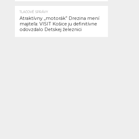
ktoré
sa
TLAČOVÉ SPRÁVY
Atraktívny ,,motorák” Drezina mení
menia
majiteľa: VISIT Košice ju definitívne
na
odovzdalo Detskej železnici
ruiny
O
tom,
ako
sa
pasujú
na
podmienky
v
USA
presťahovaní
Slováci
O
dcére