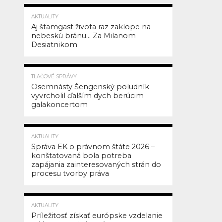
335
Parlamentný
AKTUALITY
kuriér;
Aj štamgast života raz zaklope na
SHARE
nebeskú bránu… Za Milanom
196,197/2011;
TWEET
Desiatnikom
20/07/2011;
SHARE
Ernest
EMAIL
292
Weidler
TLAČOVÉ SPRÁVY
COMMENTS
Osemnásty Šengenský poludník
O
vyvrcholil ďalším dych berúcim
galakoncertom
čom?
O
potrebe
255
AKTUALITY
vyučovania
Správa EK o právnom štáte 2026 –
krasopisu
konštatovaná bola potreba
zapájania zainteresovaných strán do
na
procesu tvorby práva
školách
O
244
význame
AKTUALITY
spoločenských
Príležitosť získať európske vzdelanie