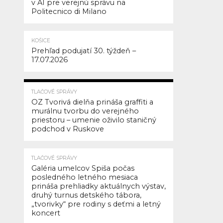
v AI pre verejnú správu na
vied
Politecnico di Milano
v
dnešnej
dobe
KOŠICE
Prehľad podujatí 30. týždeň –
O
17.07.2026
systéme,
ktorý
máločo
215
TLAČOVÉ SPRÁVY
uľahčuje
OZ Tvorivá dielňa prináša graffiti a
murálnu tvorbu do verejného
slovenskému
priestoru – umenie oživilo staničný
ľudu
podchod v Ruskove
O
charakternom
TLAČOVÉ SPRÁVY
ministrovi
Galéria umelcov Spiša počas
kultúry
posledného letného mesiaca
Chudíkovi
prináša prehliadky aktuálnych výstav,
druhý turnus detského tábora,
O
„tvorivky“ pre rodiny s deťmi a letný
domoch
koncert
kultúry,