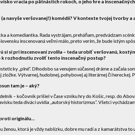
 javisko vracia po pätnástich rokoch, o jeho hre a inscenačn
ej (a navyše veršovanej!) komédii? V kontexte tvojej tvorby a
istka a komediantka. Rada vystrájam, preháňam, predvádzam scénk
lovensku inscenovaná veľmi málo, preto verím, že bude istým spô
 si si pri inscenovaní zvolila – teda urobiť veršovanú, kostý
lo k rozhodnutiu zvoliť tento inscenačný postup?
 esteticky „plné“. Dlhodobo sa venujem súčasnej dráme a začala so
ej zložke. Výtvarnej, hudobnej, pohybovej aj literárnej či hereckej. 
posun tam je – aký?
elník – kočovník prišiel v čase vzniku hry do Košíc, resp. do Abova
avisku teda diváci uvidia „autorský historizmus“. Všetci vychádza
proti originálu…
 ženou, ktorá je vždy nablízku, dobre mu radí a z kamarátstva to u