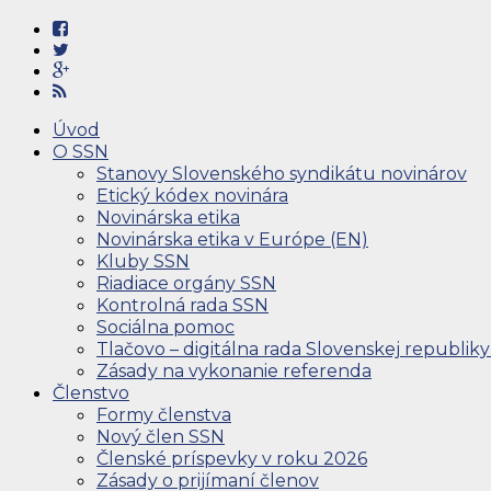
Úvod
O SSN
Stanovy Slovenského syndikátu novinárov
Etický kódex novinára
Novinárska etika
Novinárska etika v Európe (EN)
Kluby SSN
Riadiace orgány SSN
Kontrolná rada SSN
Sociálna pomoc
Tlačovo – digitálna rada Slovenskej republiky
Zásady na vykonanie referenda
Členstvo
Formy členstva
Nový člen SSN
Členské príspevky v roku 2026
Zásady o prijímaní členov