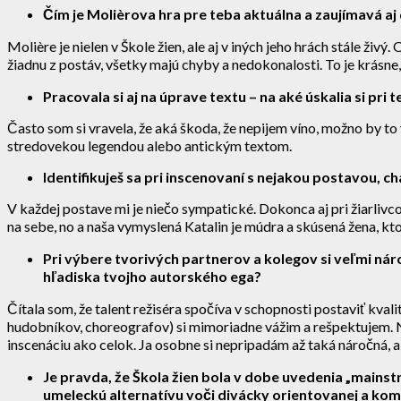
Čím je Molièrova hra pre teba aktuálna a zaujímavá aj
Molière je nielen v Škole žien, ale aj v iných jeho hrách stále 
žiadnu z postáv, všetky majú chyby a nedokonalosti. To je krásne,
Pracovala si aj na úprave textu – na aké úskalia si pri t
Často som si vravela, že aká škoda, že nepijem víno, možno by to
stredovekou legendou alebo antickým textom.
Identifikuješ sa pri inscenovaní s nejakou postavou, 
V každej postave mi je niečo sympatické. Dokonca aj pri žiarlivco
na sebe, no a naša vymyslená Katalin je múdra a skúsená žena, 
Pri výbere tvorivých partnerov a kolegov si veľmi nár
hľadiska tvojho autorského ega?
Čítala som, že talent režiséra spočíva v schopnosti postaviť kval
hudobníkov, choreografov) si mimoriadne vážim a rešpektujem. Ni
inscenáciu ako celok. Ja osobne si nepripadám až taká náročná, 
Je pravda, že Škola žien bola v dobe uvedenia „mains
umeleckú alternatívu voči divácky orientovanej a kome