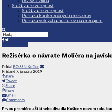
RO SSN Žilina
Služby pre verejnosť
Služby pre verejnosť
Ponuka konferenčných priestorov
Ponuka voľných priestorov na prenájom
Tlačové správy
Režisérka o návrate Molièra na javis
Pridal
RO SSN Košice
Pridané
7. januára 2019
Share
Tweet
Share
Share
Email
Comments
Prvou premiérou Štátneho divadla Košice v novom roku bude 