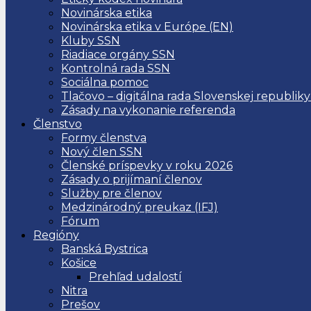
Novinárska etika
Novinárska etika v Európe (EN)
Kluby SSN
Riadiace orgány SSN
Kontrolná rada SSN
Sociálna pomoc
Tlačovo – digitálna rada Slovenskej republiky
Zásady na vykonanie referenda
Členstvo
Formy členstva
Nový člen SSN
Členské príspevky v roku 2026
Zásady o prijímaní členov
Služby pre členov
Medzinárodný preukaz (IFJ)
Fórum
Regióny
Banská Bystrica
Košice
Prehľad udalostí
Nitra
Prešov