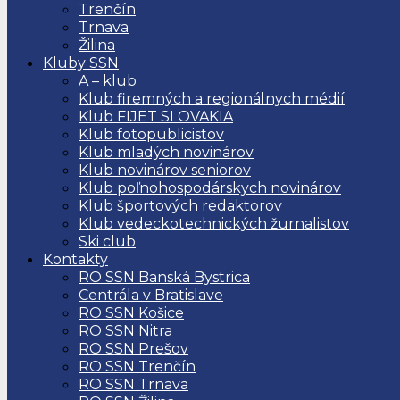
Trenčín
Trnava
Žilina
Kluby SSN
A – klub
Klub firemných a regionálnych médií
Klub FIJET SLOVAKIA
Klub fotopublicistov
Klub mladých novinárov
Klub novinárov seniorov
Klub poľnohospodárskych novinárov
Klub športových redaktorov
Klub vedeckotechnických žurnalistov
Ski club
Kontakty
RO SSN Banská Bystrica
Centrála v Bratislave
RO SSN Košice
RO SSN Nitra
RO SSN Prešov
RO SSN Trenčín
RO SSN Trnava