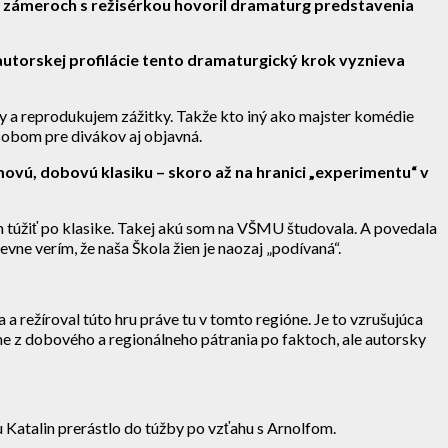
ých zámeroch s režisérkou hovoril dramaturg predstavenia
 autorskej profilácie tento dramaturgický krok vyznieva
y a reprodukujem zážitky. Takže kto iný ako majster komédie
sobom pre divákov aj objavná.
movú, dobovú klasiku – skoro až na hranici „experimentu“ v
m túžiť po klasike. Takej akú som na VŠMU študovala. A povedala
Pevne verím, že naša Škola žien je naozaj „podívaná“.
 a režíroval túto hru práve tu v tomto regióne. Je to vzrušujúca
me z dobového a regionálneho pátrania po faktoch, ale autorsky
 Katalin prerástlo do túžby po vzťahu s Arnolfom.