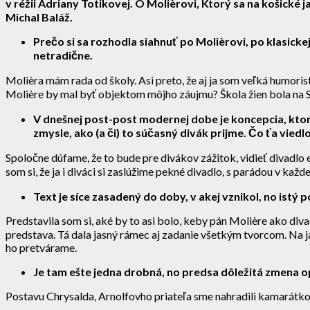
v réžii Adriany Totikovej. O Molièrovi, Ktorý sa na košické
Michal Baláž.
Prečo si sa rozhodla siahnuť po Molièrovi, po klasick
netradične.
Molièra mám rada od školy. Asi preto, že aj ja som veľká humor
Molière by mal byť objektom môjho záujmu? Škola žien bola na S
V dnešnej post-post modernej dobe je koncepcia, ktorú
zmysle, ako (a či) to súčasný divák prijme. Čo ťa vied
Spoločne dúfame, že to bude pre divákov zážitok, vidieť divadlo
som si, že ja i diváci si zaslúžime pekné divadlo, s parádou v každ
Text je síce zasadený do doby, v akej vznikol, no istý 
Predstavila som si, aké by to asi bolo, keby pán Molière ako divad
predstava. Tá dala jasný rámec aj zadanie všetkým tvorcom. Na j
ho pretvárame.
Je tam ešte jedna drobná, no predsa dôležitá zmena o
Postavu Chrysalda, Arnolfovho priateľa sme nahradili kamarátkou