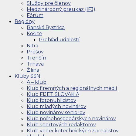
Služby pre členov
Medzinárodný preukaz (IFJ)
Fórum
Regióny
Banská Bystrica
Košice
Prehľad udalostí
Nitra
Prešov
Trenčín
Trnava
Žilina
Kluby SSN
A – klub
Klub firemných a regionálnych médií
Klub FIJET SLOVAKIA
Klub fotopublicistov
Klub mladých novinárov
Klub novinárov seniorov
Klub poľnohospodárskych novinárov
Klub športových redaktorov
Klub vedeckotechnických žurnalistov