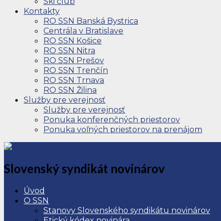
Ski club
Kontakty
RO SSN Banská Bystrica
Centrála v Bratislave
RO SSN Košice
RO SSN Nitra
RO SSN Prešov
RO SSN Trenčín
RO SSN Trnava
RO SSN Žilina
Služby pre verejnosť
Služby pre verejnosť
Ponuka konferenčných priestorov
Ponuka voľných priestorov na prenájom
Slovenský syndikát novinárov
Úvod
O SSN
Stanovy Slovenského syndikátu novinárov
Etický kódex novinára