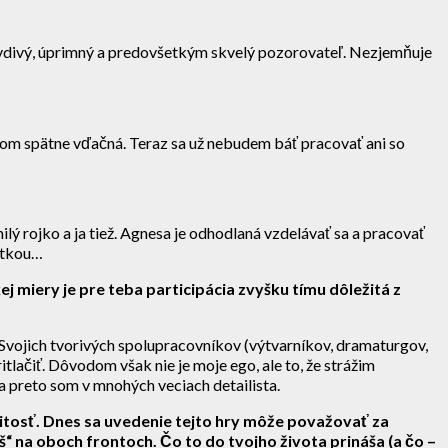
 pravdivý, úprimný a predovšetkým skvelý pozorovateľ. Nezjemňuje
ú som spätne vďačná. Teraz sa už nebudem báť pracovať ani so
lý rojko a ja tiež. Agnesa je odhodlaná vzdelávať sa a pracovať
matkou…
 miery je pre teba participácia zvyšku tímu dôležitá z
y! Svojich tvorivých spolupracovníkov (výtvarníkov, dramaturgov,
ačiť. Dôvodom však nie je moje ego, ale to, že strážim
a preto som v mnohých veciach detailista.
itosť. Dnes sa uvedenie tejto hry môže považovať za
“ na oboch frontoch. Čo to do tvojho života prináša (a čo –