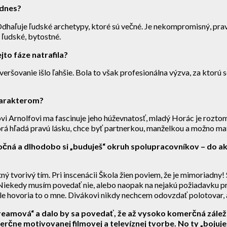
 dnes?
živý. Odhaľuje ľudské archetypy, ktoré sú večné. Je nekompromisný,
 ľudské, bytostné.
ejto fáze natrafila?
 veršovanie išlo ľahšie. Bola to však profesionálna výzva, za ktor
charakterom?
vi Arnolfovi ma fascinuje jeho húževnatosť, mladý Horác je roztomi
ktorá hľadá pravú lásku, chce byť partnerkou, manželkou a možno 
očná a dlhodobo si „buduješ“ okruh spolupracovníkov – do akej
itný tvorivý tím. Pri inscenácii Škola žien poviem, že je mimoriadn
ekedy musím povedať nie, alebo naopak na nejakú požiadavku pritl
ale hovoria to o mne. Divákovi nikdy nechcem odovzdať polotovar, 
treamová“ a dalo by sa povedať, že až vysoko komerčná zálež
rčne motivovanej filmovej a televíznej tvorbe. No ty „bojuješ