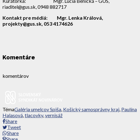
Kurátorka: Mgr. Lucia Benická – GUS,
riaditel@gus.sk, 0948 882717
Kontakt pre médiá: Mgr. Lenka Králová,
projekty@gus.sk, 053 4174626
Komentáre
komentárov
Téma
Galéria umelcov Spiša
,
Košický samosprávny kraj
,
Paulína
Halasová
,
tlacovky
,
vernisáž
Share
Tweet
Share
Share