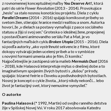
z rovnomennej konceptuálnej maľby
You Deserve Art!
,
ktorá
patrí do série
Flower Revolution
(2013 – 2014). Provokujúce
„heslo“ sa stalo nosnou konotáciou projektu. Diela z cyklu
Parallel Dreams
(2014 – 2016) spájajú komiksové príbehy so
svetom žien, stierajúc hranice medzi realitou a snom. Autorka
hovorí, že „v dielach sa postavy vymaňujú z pasce sociálneho
statusu a žijú si svoj sen.“ Groteska o ideálnej žene, prepojenej
s postavičkami animovaného seriálu Pat a Mat, je vo
fantazijných maľbách cyklu
Broken Utopia
(2015 – 2016). Diela
sú podľa autorky „ako vystrihnuté sekvencie z filmu, ktoré
dokopy vytvárajú jeden ucelený príbeh a to v symbióze
s novými formami umenia ako je film, či komiks.“
Najpočetnejšie je zastúpená séria malieb
Mermaids Dust
(2016
– 2018), kde Halasová interpretuje mýtus o dnešnej dobe a to
imaginatívnym spojením živých bytostí s „dušou“ prírody,
spájajúc bizarné feérie o človeku a podivuhodných bytostiach.
Nosný je koncept o cykle života, „ktorý nikdy nekončí… lebo
život je fantazijný svet, ktorý nemusíme vymyslieť.“
O autorke
Paulína Halasová
(* 1992, Martin) od svojho ranného detstva
žije v Spišskej Novej Vsi. V roku 2017 absolvovala Katedru