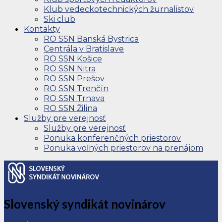
Klub vedeckotechnických žurnalistov
Ski club
Kontakty
RO SSN Banská Bystrica
Centrála v Bratislave
RO SSN Košice
RO SSN Nitra
RO SSN Prešov
RO SSN Trenčín
RO SSN Trnava
RO SSN Žilina
Služby pre verejnosť
Služby pre verejnosť
Ponuka konferenčných priestorov
Ponuka voľných priestorov na prenájom
Slovenský syndikát novinárov