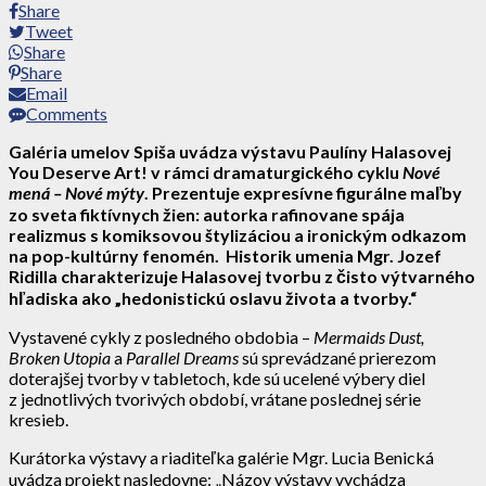
Share
Tweet
Share
Share
Email
Comments
Galéria umelov Spiša uvádza výstavu Paulíny Halasovej
You Deserve Art! v rámci dramaturgického cyklu
Nové
mená – Nové mýty
. Prezentuje expresívne figurálne maľby
zo sveta fiktívnych žien: autorka rafinovane spája
realizmus s komiksovou štylizáciou a ironickým odkazom
na pop-kultúrny fenomén. Historik umenia Mgr. Jozef
Ridilla charakterizuje Halasovej tvorbu z čisto výtvarného
hľadiska ako „hedonistickú oslavu života a tvorby.“
Vystavené cykly z posledného obdobia –
Mermaids Dust,
Broken Utopia
a
Parallel Dreams
sú sprevádzané prierezom
doterajšej tvorby v tabletoch, kde sú ucelené výbery diel
z jednotlivých tvorivých období, vrátane poslednej série
kresieb.
Kurátorka výstavy a riaditeľka galérie Mgr. Lucia Benická
uvádza projekt nasledovne: „Názov výstavy vychádza