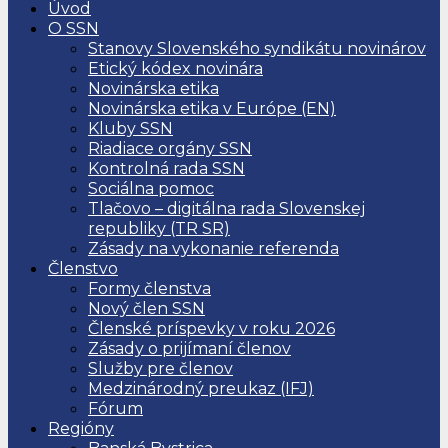
Úvod
O SSN
Stanovy Slovenského syndikátu novinárov
Etický kódex novinára
Novinárska etika
Novinárska etika v Európe (EN)
Kluby SSN
Riadiace orgány SSN
Kontrolná rada SSN
Sociálna pomoc
Tlačovo – digitálna rada Slovenskej
republiky (TR SR)
Zásady na vykonanie referenda
Členstvo
Formy členstva
Nový člen SSN
Členské príspevky v roku 2026
Zásady o prijímaní členov
Služby pre členov
Medzinárodný preukaz (IFJ)
Fórum
Regióny