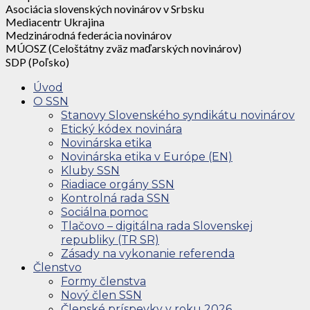
Asociácia slovenských novinárov v Srbsku
Mediacentr Ukrajina
Medzinárodná federácia novinárov
MÚOSZ (Celoštátny zväz maďarských novinárov)
SDP (Poľsko)
Úvod
O SSN
Stanovy Slovenského syndikátu novinárov
Etický kódex novinára
Novinárska etika
Novinárska etika v Európe (EN)
Kluby SSN
Riadiace orgány SSN
Kontrolná rada SSN
Sociálna pomoc
Tlačovo – digitálna rada Slovenskej
republiky (TR SR)
Zásady na vykonanie referenda
Členstvo
Formy členstva
Nový člen SSN
Členské príspevky v roku 2026