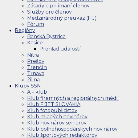
Zásady o prijímaní členov
Služby pre členov
Medzinárodný preukaz (IFJ)
Fórum
Regióny
Banská Bystrica
Košice
Prehľad udalostí
Nitra
Prešov
Trenčín
Trnava
Žilina
Kluby SSN
A – klub
Klub firemných a regionálnych médií
Klub FIJET SLOVAKIA
Klub fotopublicistov
Klub mladých novinárov
Klub novinárov seniorov
Klub poľnohospodárskych novinárov
Klub športových redaktorov