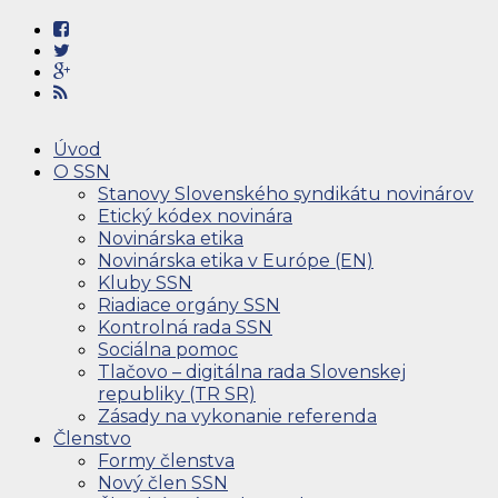
Úvod
O SSN
Stanovy Slovenského syndikátu novinárov
Etický kódex novinára
Novinárska etika
Novinárska etika v Európe (EN)
Kluby SSN
Riadiace orgány SSN
Kontrolná rada SSN
Sociálna pomoc
Tlačovo – digitálna rada Slovenskej
republiky (TR SR)
Zásady na vykonanie referenda
Členstvo
Formy členstva
Nový člen SSN