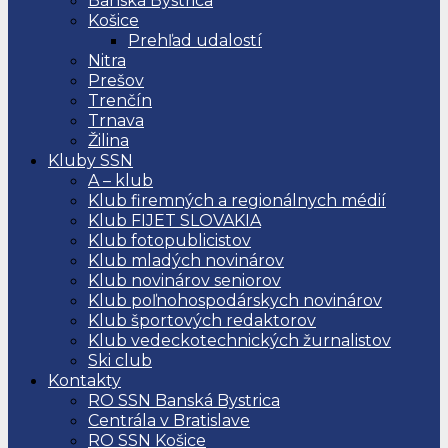
Banská Bystrica
Košice
Prehľad udalostí
Nitra
Prešov
Trenčín
Trnava
Žilina
Kluby SSN
A – klub
Klub firemných a regionálnych médií
Klub FIJET SLOVAKIA
Klub fotopublicistov
Klub mladých novinárov
Klub novinárov seniorov
Klub poľnohospodárskych novinárov
Klub športových redaktorov
Klub vedeckotechnických žurnalistov
Ski club
Kontakty
RO SSN Banská Bystrica
Centrála v Bratislave
RO SSN Košice