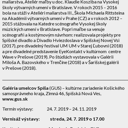
maliarstva, Ateliér maľby u doc. Klaudie Kosziba na Vysokej
školy výtvarných umení v Bratislave. V rokoch 2015 – 2016
bola na stáži v Ateliéri maliarstva III., Škola Michaela Rittsteina
na Akadémii výtvarných umení v Prahe (CZ) a v rokoch 2012 –
2015 stážovala na Katedre scénografie Vysokej školy
múzických umení v Bratislave. Popri maľbe sa venuje
scénografii a kostýmovým návrhom: realizovala projekty pre
Spišské divadlo a Divadlo Hviezdoslava v Spišskej Novej Vsi
(2017), pre divadelný festival UM UM v Starej Ľubovni (2018)
a pre divadelné predstavenie EyeKontakt v kultúrnom centre
Wave v Prešove (2019). Po štúdiách vystavovala v Galérii
Miloša A. Bazovského v Trenčíne (2018) a v Šarišskej galérii
v Prešove (2018).
_________________________________________________________________________
Galéria umelcov Spiša
(GUS) – kultúrne zariadenie Košického
samosprávneho kraja, Zimná 46, Spišská Nová Ves,
www.gus.sk
Termín výstavy: 24. 7. 2019 – 24. 11. 2019
Vernisáž výstavy:
streda, 24. 7. 2019 o 17.00