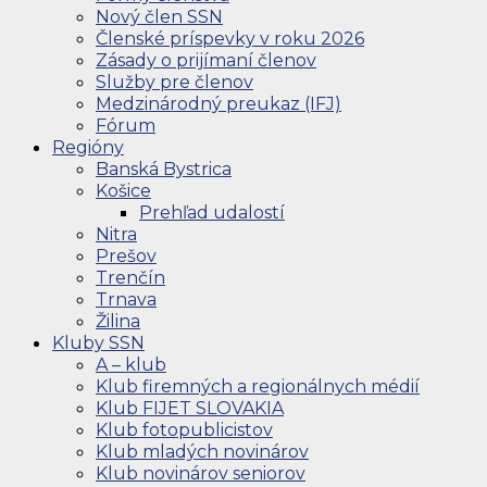
Nový člen SSN
Členské príspevky v roku 2026
Zásady o prijímaní členov
Služby pre členov
Medzinárodný preukaz (IFJ)
Fórum
Regióny
Banská Bystrica
Košice
Prehľad udalostí
Nitra
Prešov
Trenčín
Trnava
Žilina
Kluby SSN
A – klub
Klub firemných a regionálnych médií
Klub FIJET SLOVAKIA
Klub fotopublicistov
Klub mladých novinárov
Klub novinárov seniorov