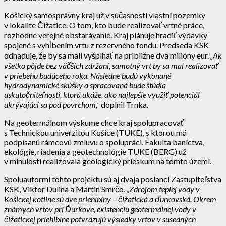
Košický samosprávny kraj už v súčasnosti vlastní pozemky
v lokalite Čižatice. O tom, kto bude realizovať vrtné práce,
rozhodne verejné obstarávanie. Kraj plánuje hradiť výdavky
spojené s vyhĺbením vrtu z rezervného fondu. Predseda KSK
odhaduje, že by sa mali vyšplhať na približne dva milióny eur.
„Ak
všetko pôjde bez väčších zdržaní, samotný vrt by sa mal realizovať
v priebehu budúceho roka. Následne budú vykonané
hydrodynamické skúšky a spracovaná bude štúdia
uskutočniteľnosti, ktorá ukáže, ako najlepšie využiť potenciál
ukrývajúci sa pod povrchom,“
doplnil Trnka.
Na geotermálnom výskume chce kraj spolupracovať
s Technickou univerzitou Košice (TUKE), s ktorou má
podpísanú rámcovú zmluvu o spolupráci. Fakulta baníctva,
ekológie, riadenia a geotechnológie TUKE (BERG) už
v minulosti realizovala geologický prieskum na tomto území.
Spoluautormi tohto projektu sú aj dvaja poslanci Zastupiteľstva
KSK, Viktor Dulina a Martin Smrčo.
„Zdrojom teplej vody v
Košickej kotline sú dve priehlbiny – čižatická a ďurkovská. Okrem
známych vrtov pri Ďurkove, existenciu geotermálnej vody v
čižatickej priehlbine potvrdzujú výsledky vrtov v susedných