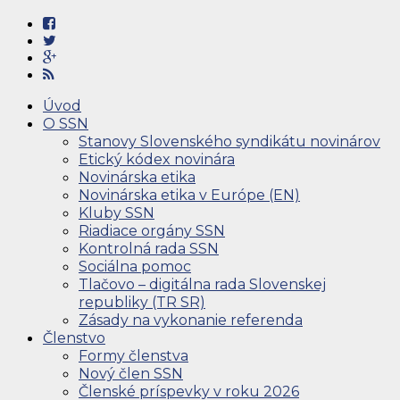
Úvod
O SSN
Stanovy Slovenského syndikátu novinárov
Etický kódex novinára
Novinárska etika
Novinárska etika v Európe (EN)
Kluby SSN
Riadiace orgány SSN
Kontrolná rada SSN
Sociálna pomoc
Tlačovo – digitálna rada Slovenskej
republiky (TR SR)
Zásady na vykonanie referenda
Členstvo
Formy členstva
Nový člen SSN
Členské príspevky v roku 2026