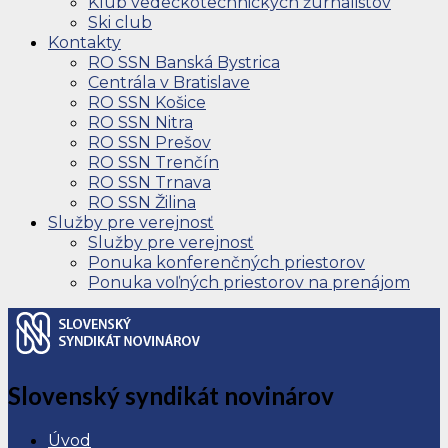
Klub vedeckotechnických žurnalistov
Ski club
Kontakty
RO SSN Banská Bystrica
Centrála v Bratislave
RO SSN Košice
RO SSN Nitra
RO SSN Prešov
RO SSN Trenčín
RO SSN Trnava
RO SSN Žilina
Služby pre verejnosť
Služby pre verejnosť
Ponuka konferenčných priestorov
Ponuka voľných priestorov na prenájom
Slovenský syndikát novinárov
Úvod