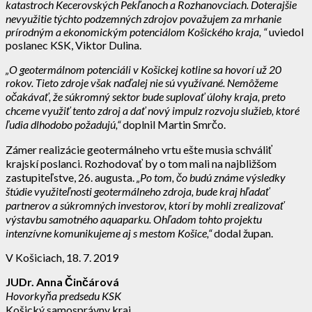
katastroch Kecerovských Pekľanoch a Rozhanovciach. Doterajšie
nevyužitie týchto podzemných zdrojov považujem za mrhanie
prírodným a ekonomickým potenciálom Košického kraja, “
uviedol
poslanec KSK, Viktor Dulina.
„O geotermálnom potenciáli v Košickej kotline sa hovorí už 20
rokov. Tieto zdroje však naďalej nie sú využívané. Nemôžeme
očakávať, že súkromný sektor bude suplovať úlohy kraja, preto
chceme využiť tento zdroj a dať nový impulz rozvoju služieb, ktoré
ľudia dlhodobo požadujú,“
doplnil Martin Smrčo.
Zámer realizácie geotermálneho vrtu ešte musia schváliť
krajskí poslanci. Rozhodovať by o tom mali na najbližšom
zastupiteľstve, 26. augusta.
„Po tom, čo budú známe výsledky
štúdie využiteľnosti geotermálneho zdroja, bude kraj hľadať
partnerov a súkromných investorov, ktorí by mohli zrealizovať
výstavbu samotného aquaparku.
Ohľadom tohto projektu
intenzívne komunikujeme aj s mestom Košice,“
dodal župan.
V Košiciach, 18. 7. 2019
JUDr. Anna Činčárová
Hovorkyňa predsedu KSK
Košický samosprávny kraj