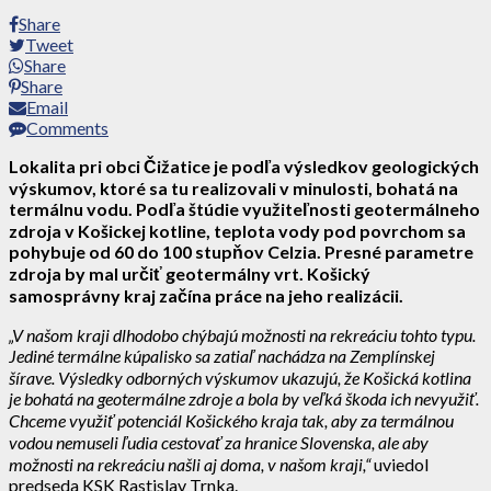
Share
Tweet
Share
Share
Email
Comments
Lokalita pri obci Čižatice je podľa výsledkov geologických
výskumov, ktoré sa tu realizovali v minulosti, bohatá na
termálnu vodu. Podľa štúdie využiteľnosti geotermálneho
zdroja v Košickej kotline, teplota vody pod povrchom sa
pohybuje od 60 do 100 stupňov Celzia. Presné parametre
zdroja by mal určiť geotermálny vrt. Košický
samosprávny kraj začína práce na jeho realizácii.
„V našom kraji dlhodobo chýbajú možnosti na rekreáciu tohto typu.
Jediné termálne kúpalisko sa zatiaľ nachádza na Zemplínskej
šírave. Výsledky odborných výskumov ukazujú, že Košická kotlina
je bohatá na geotermálne zdroje a bola by veľká škoda ich nevyužiť.
Chceme využiť potenciál Košického kraja tak, aby za termálnou
vodou nemuseli ľudia cestovať za hranice Slovenska, ale aby
možnosti na rekreáciu našli aj doma, v našom kraji,“
uviedol
predseda KSK Rastislav Trnka.