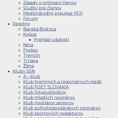
Zásady o prijímaní členov
Služby pre členov
Medzinárodný preukaz (IFJ)
Fórum
Regióny
Banská Bystrica
Košice
Prehľad udalostí
Nitra
Prešov
Trenčín
Trnava
Žilina
Kluby SSN
A – klub
Klub firemných a regionálnych médií
Klub FIJET SLOVAKIA
Klub fotopublicistov
Klub mladých novinárov
Klub novinárov seniorov
Klub poľnohospodárskych novinárov
Klub športových redaktorov