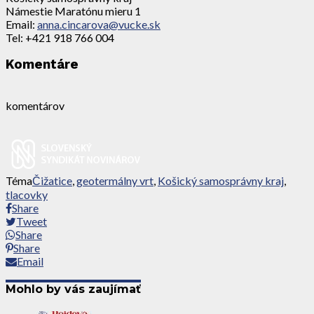
Námestie Maratónu mieru 1
Email:
anna.cincarova@vucke.sk
Tel: +421 918 766 004
Komentáre
komentárov
Téma
Čižatice
,
geotermálny vrt
,
Košický samosprávny kraj
,
tlacovky
Share
Tweet
Share
Share
Email
Mohlo by vás zaujímať