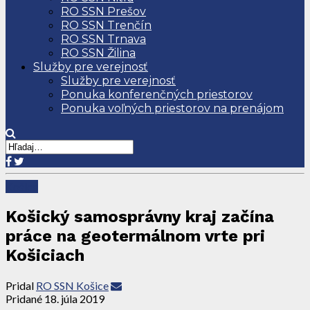
RO SSN Prešov
RO SSN Trenčín
RO SSN Trnava
RO SSN Žilina
Služby pre verejnosť
Služby pre verejnosť
Ponuka konferenčných priestorov
Ponuka voľných priestorov na prenájom
Košice
Košický samosprávny kraj začína
práce na geotermálnom vrte pri
Košiciach
Pridal
RO SSN Košice
Pridané
18. júla 2019