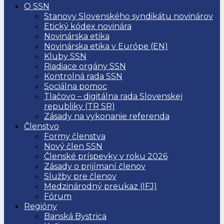
O SSN
Stanovy Slovenského syndikátu novinárov
Etický kódex novinára
Novinárska etika
Novinárska etika v Európe (EN)
Kluby SSN
Riadiace orgány SSN
Kontrolná rada SSN
Sociálna pomoc
Tlačovo – digitálna rada Slovenskej
republiky (TR SR)
Zásady na vykonanie referenda
Členstvo
Formy členstva
Nový člen SSN
Členské príspevky v roku 2026
Zásady o prijímaní členov
Služby pre členov
Medzinárodný preukaz (IFJ)
Fórum
Regióny
Banská Bystrica