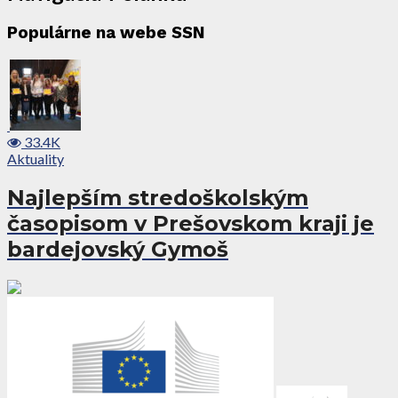
Populárne na webe SSN
33.4K
Aktuality
Najlepším stredoškolským
časopisom v Prešovskom kraji je
bardejovský Gymoš