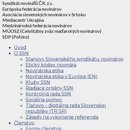
Syndikát novinářů ČR, z.s.
Európska federácia novinárov
Asociácia slovenských novinárov v Srbsku
Mediacentr Ukrajina
Medzinárodná federácia novinárov
MÚOSZ (Celoštátny zväz maďarských novinárov)
SDP (Poľsko)
Úvod
O SSN
Stanovy Slovenského syndikátu novinárov
Etický kódex novinára
Novinárska etika
Novinárska etika v Európe (EN)
Kluby SSN
Riadiace orgány SSN
Kontrolná rada SSN
Sociálna pomoc
Tlačovo – digitálna rada Slovenskej
republiky (TR SR)
Zásady na vykonanie referenda
Členstvo
Formy členstva