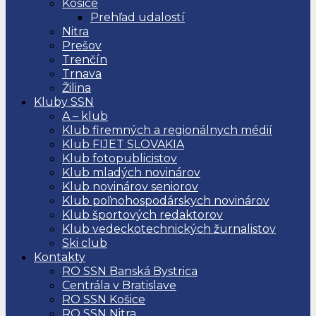
Košice
Prehľad udalostí
Nitra
Prešov
Trenčín
Trnava
Žilina
Kluby SSN
A – klub
Klub firemných a regionálnych médií
Klub FIJET SLOVAKIA
Klub fotopublicistov
Klub mladých novinárov
Klub novinárov seniorov
Klub poľnohospodárskych novinárov
Klub športových redaktorov
Klub vedeckotechnických žurnalistov
Ski club
Kontakty
RO SSN Banská Bystrica
Centrála v Bratislave
RO SSN Košice
RO SSN Nitra