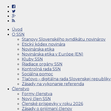
Úvod
O SSN
Stanovy Slovenského syndikátu novinárov
Etický kódex novinára
Novinárska etika
Novinárska etika v Európe (EN)
Kluby SSN
Riadiace orgány SSN
Kontrolná rada SSN
Sociálna pomoc
Tlačovo – digitálna rada Slovenskej republiky
Zásady na vykonanie referenda
Členstvo
Formy členstva
Nový člen SSN
Členské príspevky v roku 2026
Zásady o prijímaní členov