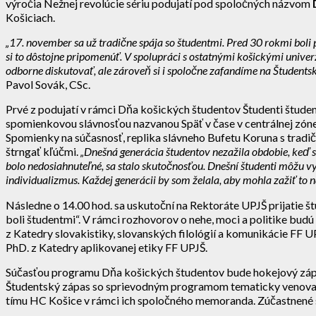
výročia Nežnej revolúcie sériu podujatí pod spoločných názvom
Košiciach.
„17. november sa už tradične spája so študentmi. Pred 30 rokmi boli 
si to dôstojne pripomenúť. V spolupráci s ostatnými košickými univ
odborne diskutovať, ale zároveň si i spoločne zafandíme na Študent
Pavol Sovák, CSc.
Prvé z podujatí v rámci Dňa košických študentov Študenti štude
spomienkovou slávnosťou nazvanou Späť v čase v centrálnej zóne
Spomienky na súčasnosť, replika slávneho Bufetu Koruna s tradi
štrngať kľúčmi.
„Dnešná generácia študentov nezažila obdobie, keď sa
bolo nedosiahnuteľné, sa stalo skutočnosťou. Dnešní študenti môžu vyj
individualizmus. Každej generácii by som želala, aby mohla zažiť to 
Následne o 14.00 hod. sa uskutoční na Rektoráte UPJŠ prijatie š
boli študentmi“. V rámci rozhovorov o nehe, moci a politike budú 
z Katedry slovakistiky, slovanských filológií a komunikácie FF
PhD. z Katedry aplikovanej etiky FF UPJŠ.
Súčasťou programu Dňa košických študentov bude hokejový zápas
Študentský zápas so sprievodným programom tematicky venovan
tímu HC Košice v rámci ich spoločného memoranda. Zúčastnené st