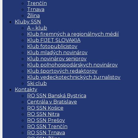
Trenčín
Trnava
Žilina
Kluby SSN
A – klub
Klub firemných a regionálnych médií
Klub FIJET SLOVAKIA
Klub fotopublicistov
Klub mladých novinárov
Klub novinárov seniorov
Klub poľnohospodárskych novinárov
Klub športových redaktorov
Klub vedeckotechnických žurnalistov
Ski club
Kontakty
RO SSN Banská Bystrica
Centrála v Bratislave
RO SSN Košice
RO SSN Nitra
RO SSN Prešov
RO SSN Trenčín
RO SSN Trnava