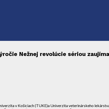
výročie Nežnej revolúcie sériou zaujím
niverzita v Košiciach (TUKE)a Univerzita veterinárskeho lekárstva 