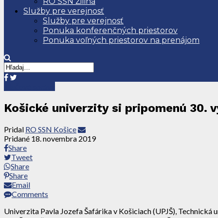
RO SSN Žilina
Služby pre verejnosť
Služby pre verejnosť
Ponuka konferenčných priestorov
Ponuka voľných priestorov na prenájom
Tlačové správy
Košické univerzity si pripomenú 30. 
Pridal
RO SSN Košice
Pridané
18. novembra 2019
Share
Tweet
Share
Share
Email
Comments
Univerzita Pavla Jozefa Šafárika v Košiciach (UPJŠ), Technická u