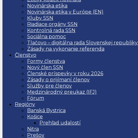
Novinárska etika
Novinárska etika v Európe (EN)
Kluby SSN
Riadiace orgány SSN
Kontrolná rada SSN
Sociálna pomoc
Tlačovo – digitálna rada Slovenskej republiky
Zásady na vykonanie referenda
Členstvo
Formy členstva
Nový člen SSN
Členské príspevky v roku 2026
Zásady o prijímaní členov
Služby pre členov
Medzinárodný preukaz (IFJ)
Fórum
Regióny
Banská Bystrica
Košice
Prehľad udalostí
Nitra
Prešov