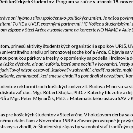
Deň košických študentov
. Program sa začne
v utorok 19. nove
práve oni hybnou silou spoločensko-politických zmien. Je našou povinnos
erzitami TUKE a UVLF, externými partnermi HC Košice a študentskými 
skom zápase v Steel Aréne a zaspievame na koncerte NO NAME v Aule Le
ntom, prinesú aktivity študentských organizácií a spolkov UPJŠ,
 univerzitného areálu pri bronzovej soche koňa Arda. Objavia sa 
čnou ponukou párkov a tresky, o spomienky sa podelia Hrdinovia d
 ťažko dýchalo, ale ani eufóriu, ktorú sme pocítili v Novembri. Vtedy 
adriť svoj názor, cestovať, študovať v zahraničí, chodiť na stáže, maj
nadšenie, zomknutosť, keď sme sa chránili a pomáhali si navzájom,“
kon
tudentov rektormi troch košických univerzít. Budova Minerva sa st
diskutovať doc. Mgr. Róbert Stojka, PhD. z Katedry filozofie a dejí
 UPJŠ a Mgr. Peter Mlynarčík, PhD. z Matematického ústavu SAV v 
 pre košických študentov v Steel aréne. V hokejovom derby sa o
ému udalostiam z Novembra 1989 a zľavneným vstupné je prvým 
rany sa zhodli, že Študentský zápas by sa mohol stať tradičným 