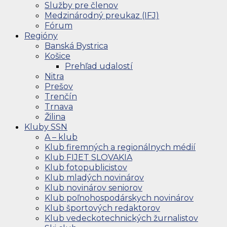
Služby pre členov
Medzinárodný preukaz (IFJ)
Fórum
Regióny
Banská Bystrica
Košice
Prehľad udalostí
Nitra
Prešov
Trenčín
Trnava
Žilina
Kluby SSN
A – klub
Klub firemných a regionálnych médií
Klub FIJET SLOVAKIA
Klub fotopublicistov
Klub mladých novinárov
Klub novinárov seniorov
Klub poľnohospodárskych novinárov
Klub športových redaktorov
Klub vedeckotechnických žurnalistov