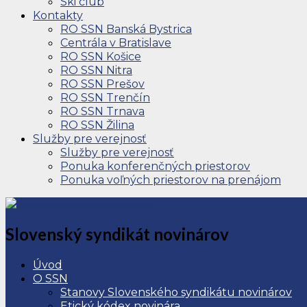
Ski club
Kontakty
RO SSN Banská Bystrica
Centrála v Bratislave
RO SSN Košice
RO SSN Nitra
RO SSN Prešov
RO SSN Trenčín
RO SSN Trnava
RO SSN Žilina
Služby pre verejnosť
Služby pre verejnosť
Ponuka konferenčných priestorov
Ponuka voľných priestorov na prenájom
Slovenský syndikát novinárov
Úvod
O SSN
Stanovy Slovenského syndikátu novinárov
Etický kódex novinára