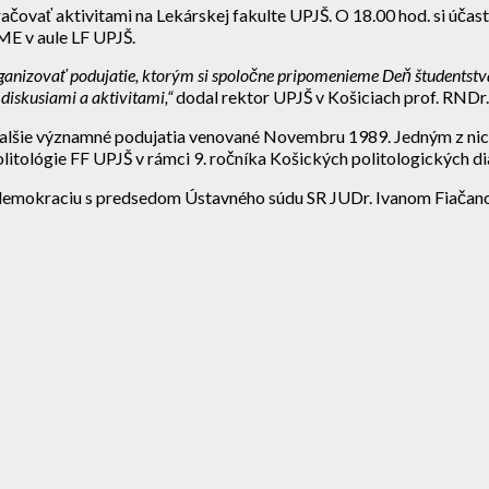
ovať aktivitami na Lekárskej fakulte UPJŠ. O 18.00 hod. si účas
ME v aule LF UPJŠ.
rganizovať podujatie, ktorým si spoločne pripomenieme Deň študentstva,
iskusiami a aktivitami,“
dodal rektor UPJŠ v Košiciach prof. RNDr.
ďalšie významné podujatia venované Novembru 1989. Jedným z nic
tológie FF UPJŠ v rámci 9. ročníka Košických politologických di
demokraciu s predsedom Ústavného súdu SR JUDr. Ivanom Fiačanom