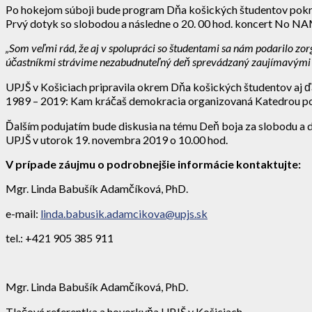
Po hokejom súboji bude program Dňa košických študentov pokrač
Prvý dotyk so slobodou a následne o 20. 00 hod. koncert No NA
„Som veľmi rád, že aj v spolupráci so študentami sa nám podarilo zo
účastníkmi strávime nezabudnuteľný deň sprevádzaný zaujímavými d
UPJŠ v Košiciach pripravila okrem Dňa košických študentov aj 
1989 – 2019: Kam kráčaš demokracia organizovaná Katedrou poli
Ďalším podujatím bude diskusia na tému Deň boja za slobodu a 
UPJŠ v utorok 19. novembra 2019 o 10.00 hod.
V prípade záujmu o podrobnejšie informácie kontaktujte:
Mgr. Linda Babušík Adamčíková, PhD.
e-mail:
linda.babusik.adamcikova@upjs.sk
tel.: +421 905 385 911
Mgr. Linda Babušík Adamčíková, PhD.
Tlačová referentka a hovorkyňa UPJŠ v Košiciach