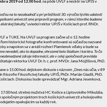
mbra 2019 od 12.00 hod.
na pôde UVLF a neskôr na UPJŠ v
ťou na to nezabudnúť a pri príležitosti 30. výročia týchto udalostí
spolkami univerzít sme pripravili program, v rámci ktorého budeme
kárskej fakulty,“
uviedol rektor UPJŠ v Košiciach prof. RNDr.
 UVLF a TUKE. Na UVLF sa program začne už o 12. hodine
v ňom historické fotografie konfrontované sú súčasťou nazvané
oby a napokon sa v areáli rozhorí Plamienok vďaky a bude sa
sme nevedeli, ako to dopadne, ohrozené bolo štúdium i kariéra. To čo
ú neobmedzené zdroje informácií, ale v celej spoločnosti prevláda
štatuje rektorka UVLF Dr. h. c. prof. MVDr. Jana Mojžišová, PhD.
ane o 15.00 hod. dejiskom diskusie s názvom „Dnes nás učia, v 89
n filozofie Filozofickej fakulty UPJŠ, PhDr. Marián Gladiš, PhD.
Košiciach. Diskusiou bude sprevádzať Mgr. Adriana Jesenková,
 17.00 hod. stretnú mužstvá HC Košice a Liptovského Mikuláša.
spoločným projektom troch košických univerzít a hokejového
podujatím opakujúcim sa každý rok.