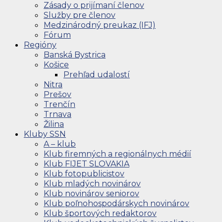
Zásady o prijímaní členov
Služby pre členov
Medzinárodný preukaz (IFJ)
Fórum
Regióny
Banská Bystrica
Košice
Prehľad udalostí
Nitra
Prešov
Trenčín
Trnava
Žilina
Kluby SSN
A – klub
Klub firemných a regionálnych médií
Klub FIJET SLOVAKIA
Klub fotopublicistov
Klub mladých novinárov
Klub novinárov seniorov
Klub poľnohospodárskych novinárov
Klub športových redaktorov