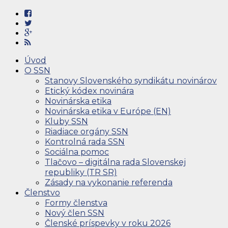
Úvod
O SSN
Stanovy Slovenského syndikátu novinárov
Etický kódex novinára
Novinárska etika
Novinárska etika v Európe (EN)
Kluby SSN
Riadiace orgány SSN
Kontrolná rada SSN
Sociálna pomoc
Tlačovo – digitálna rada Slovenskej
republiky (TR SR)
Zásady na vykonanie referenda
Členstvo
Formy členstva
Nový člen SSN
Členské príspevky v roku 2026