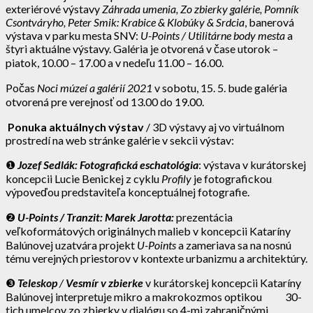
exteriérové výstavy
Záhrada umenia, Zo zbierky galérie, Pomník
Csontváryho, Peter Smik: Krabice & Klobúky & Srdcia
, banerová
výstava v parku mesta SNV:
U-Points / Utilitárne body mesta
a
štyri aktuálne výstavy. Galéria je otvorená v čase utorok –
piatok, 10.00 – 17.00 a v nedeľu 11.00 – 16.00.
Počas
Noci múzeí a galérií
2021
v sobotu, 15. 5. bude galéria
otvorená pre verejnosť od 13.00 do 19.00.
Ponuka aktuálnych výstav
/ 3D výstavy aj vo virtuálnom
prostredí na web stránke galérie v sekcii výstav:
❶
Jozef Sedlák: Fotografická eschatológia
: výstava v kurátorskej
koncepcii Lucie Benickej z cyklu
Profily
je fotografickou
výpoveďou predstaviteľa konceptuálnej fotografie.
❷
U-Points / Tranzit: Marek Jarotta:
prezentácia
veľkoformátových originálnych malieb v koncepcii Kataríny
Balúnovej uzatvára projekt
U-Points
a zameriava sa na nosnú
tému verejných priestorov v kontexte urbanizmu a architektúry.
❸
Teleskop
/
Vesmír v zbierke
v kurátorskej koncepcii Kataríny
Balúnovej interpretuje mikro a makrokozmos optikou 30-
tich umelcov zo zbierky v dialógu so 4-mi zahraničnými