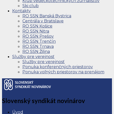
Klub vedeckotechnických žurnalistov
Ski club
Kontakty
RO SSN Banská Bystrica
Centrála v Bratislave
RO SSN Košice
RO SSN Nitra
RO SSN Prešov
RO SSN Trenčín
RO SSN Trnava
RO SSN Žilina
Služby pre verejnosť
Služby pre verejnosť
Ponuka konferenčných priestorov
Ponuka voľných priestorov na prenájom
Slovenský syndikát novinárov
Úvod