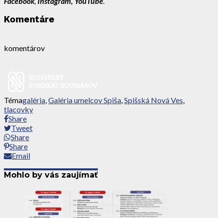
Facebook
,
Instagram, You
Tube
.
Komentáre
komentárov
Téma
galéria
,
Galéria umelcov Spiša
,
Spišská Nová Ves
,
tlacovky
Share
Tweet
Share
Share
Email
Mohlo by vás zaujímať