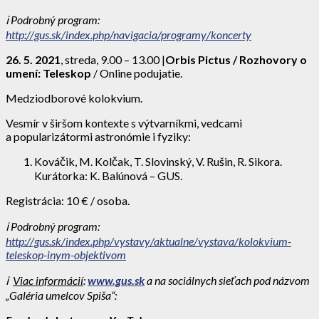
ℹ
️
Podrobný program:
http://gus.sk/index.php/navigacia/programy/koncerty
26. 5. 2021
, streda, 9.00 – 13.00 |
Orbis Pictus / Rozhovory o
umení: Teleskop
/ Online podujatie.
Medziodborové kolokvium.
Vesmír v širšom kontexte s výtvarníkmi, vedcami
a popularizátormi astronómie i fyziky:
Kováčik, M. Kolčak, T. Slovinský, V. Rušin, R. Sikora.
Kurátorka: K. Balúnová – GUS.
Registrácia: 10 € / osoba.
ℹ
️
Podrobný program:
http://gus.sk/index.php/vystavy/aktualne/vystava/kolokvium-
teleskop-inym-objektivom
ℹ
️
Viac informácií
:
www.gus.sk
a
na sociálnych sieťach pod názvom
„Galéria umelcov Spiša“: