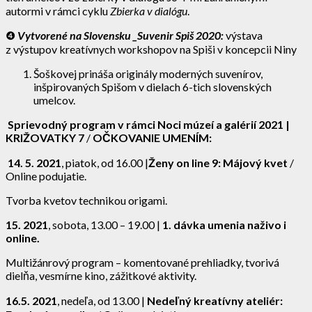
autormi v rámci cyklu
Zbierka v dialógu
.
❹
Vytvorené na Slovensku _Suvenir Spiš 2020:
výstava
z výstupov kreatívnych workshopov na Spiši v koncepcii Niny
Šoškovej prináša originály moderných suvenírov,
inšpirovaných Spišom v dielach 6-tich slovenských
umelcov.
Sprievodný program v rámci Noci múzeí a galérií 2021 |
KRIŽOVATKY 7
/
OČKOVANIE UMENÍM:
14.
5. 2021
, piatok, od 16.00 |
Ženy on line 9: Májový kvet
/
Online podujatie.
Tvorba kvetov technikou origami.
15. 2021
, sobota, 13.00 – 19.00 |
1. dávka umenia naživo i
online.
Multižánrový program – komentované prehliadky, tvorivá
dielňa, vesmírne kino, zážitkové aktivity.
16.5. 2021
, nedeľa, od 13.00 |
Nedeľný kreatívny ateliér: