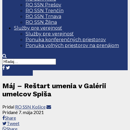
RO SSN Prešov
RO SSN Trenčín
RO SSN Trnava
RO SSN Žilina
Služby pre verejnosť
Služby pre verejnosť
Ponuka konferenčných priestorov
Ponuka voľných priestorov na prenájom
Tlačové správy
Máj – Reštart umenia v Galérii
umelcov Spiša
Pridal
RO SSN Košice
Pridané
7. mája 2021
Share
Tweet
Share