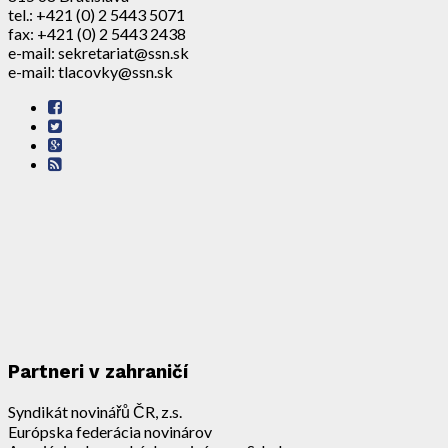
tel.: +421 (0) 2 5443 5071
fax: +421 (0) 2 5443 2438
e-mail: sekretariat@ssn.sk
e-mail: tlacovky@ssn.sk
Partneri v zahraničí
Syndikát novinářů ČR, z.s.
Európska federácia novinárov