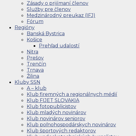
Zásady o prijímaní členov
Služby pre členov
Medzinárodný preukaz (IFJ)
Fórum
Regióny
Banská Bystrica
Košice
Prehľad udalostí
Nitra
Prešov
Trenčín
Trnava
Žilina
Kluby SSN
A – klub
Klub firemných a regionálnych médií
Klub FIJET SLOVAKIA
Klub fotopublicistov
Klub mladých novinárov
Klub novinárov seniorov
Klub poľnohospodárskych novinárov
Klub športových redaktorov