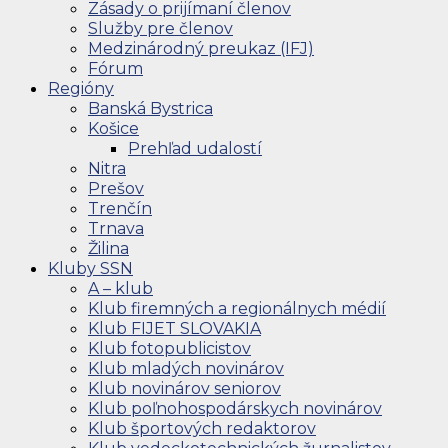
Zásady o prijímaní členov
Služby pre členov
Medzinárodný preukaz (IFJ)
Fórum
Regióny
Banská Bystrica
Košice
Prehľad udalostí
Nitra
Prešov
Trenčín
Trnava
Žilina
Kluby SSN
A – klub
Klub firemných a regionálnych médií
Klub FIJET SLOVAKIA
Klub fotopublicistov
Klub mladých novinárov
Klub novinárov seniorov
Klub poľnohospodárskych novinárov
Klub športových redaktorov