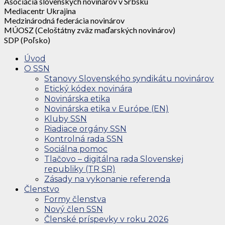
Asociácia slovenských novinárov v Srbsku
Mediacentr Ukrajina
Medzinárodná federácia novinárov
MÚOSZ (Celoštátny zväz maďarských novinárov)
SDP (Poľsko)
Úvod
O SSN
Stanovy Slovenského syndikátu novinárov
Etický kódex novinára
Novinárska etika
Novinárska etika v Európe (EN)
Kluby SSN
Riadiace orgány SSN
Kontrolná rada SSN
Sociálna pomoc
Tlačovo – digitálna rada Slovenskej
republiky (TR SR)
Zásady na vykonanie referenda
Členstvo
Formy členstva
Nový člen SSN
Členské príspevky v roku 2026