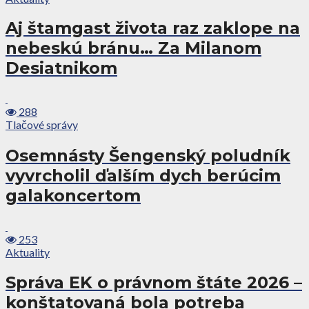
Aj štamgast života raz zaklope na
nebeskú bránu… Za Milanom
Desiatnikom
288
Tlačové správy
Osemnásty Šengenský poludník
vyvrcholil ďalším dych berúcim
galakoncertom
253
Aktuality
Správa EK o právnom štáte 2026 –
konštatovaná bola potreba