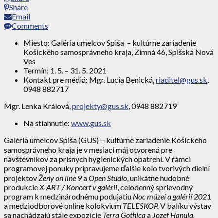
Share
Email
Comments
Miesto: Galéria umelcov Spiša – kultúrne zariadenie
Košického samosprávneho kraja, Zimná 46, Spišská Nová
Ves
Termín: 1. 5. – 31. 5. 2021
Kontakt pre médiá: Mgr. Lucia Benická,
riaditel@gus.sk
,
0948 882717
Mgr. Lenka Králová,
projekty@gus.sk
, 0948 882719
Na stiahnutie:
www.gus.sk
Galéria umelcov Spiša (GUS) ‒ kultúrne zariadenie Košického
samosprávneho kraja je v mesiaci máj otvorená pre
návštevníkov za prísnych hygienických opatrení. V rámci
programovej ponuky pripravujeme ďalšie kolo tvorivých dielní
projektov
Ženy on line 9
a
Open Studio
, unikátne hudobné
produkcie
X-ART / Koncert v galérii
, celodenný sprievodný
program k medzinárodnému podujatiu
Noc múzeí a galérií 2021
a medziodborové online kolokvium
TELESKOP.
V balíku výstav
sa nachádzajú stále expozície
Terra Gothica
a
Jozef Hanula,