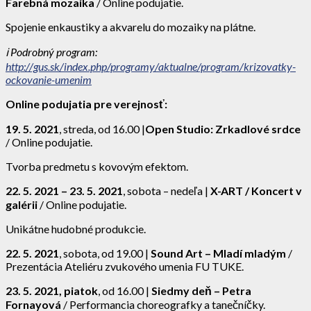
Farebná mozaika
/ Online podujatie.
Spojenie enkaustiky a akvarelu do mozaiky na plátne.
ℹ
️
Podrobný program:
http://gus.sk/index.php/programy/aktualne/program/krizovatky-
ockovanie-umenim
Online podujatia pre verejnosť:
19. 5. 2021
, streda, od 16.00 |
Open Studio: Zrkadlové srdce
/ Online podujatie.
Tvorba predmetu s kovovým efektom.
22. 5. 2021 – 23. 5. 2021
, sobota – nedeľa |
X-ART / Koncert v
galérii
/ Online podujatie.
Unikátne hudobné produkcie.
22. 5. 2021
, sobota, od 19.00 |
Sound Art – Mladí mladým
/
Prezentácia Ateliéru zvukového umenia FU TUKE.
23. 5. 2021, piatok
, od 16.00 |
Siedmy deň – Petra
Fornayová
/ Performancia choreografky a tanečníčky.