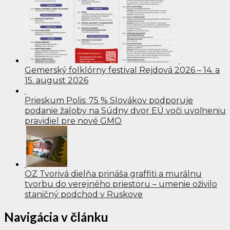
Gemerský folklórny festival Rejdová 2026 – 14. a
15. august 2026
Prieskum Polis: 75 % Slovákov podporuje
podanie žaloby na Súdny dvor EÚ voči uvoľneniu
pravidiel pre nové GMO
OZ Tvorivá dielňa prináša graffiti a murálnu
tvorbu do verejného priestoru – umenie oživilo
staničný podchod v Ruskove
Navigácia v článku