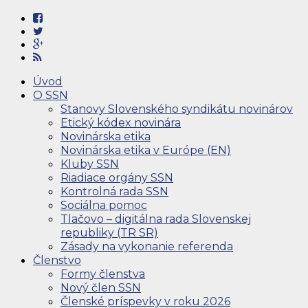
Úvod
O SSN
Stanovy Slovenského syndikátu novinárov
Etický kódex novinára
Novinárska etika
Novinárska etika v Európe (EN)
Kluby SSN
Riadiace orgány SSN
Kontrolná rada SSN
Sociálna pomoc
Tlačovo – digitálna rada Slovenskej
republiky (TR SR)
Zásady na vykonanie referenda
Členstvo
Formy členstva
Nový člen SSN
Členské príspevky v roku 2026