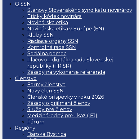
O SSN
Stanovy Slovenského syndikátu novinárov
Etický kódex novinára
Novinárska etika
Novinárska etika v Európe (EN)
Kluby SSN
Riadiace orgány SSN
Kontrolná rada SSN
Sociálna pomoc
Tlačovo – digitálna rada Slovenskej
republiky (TR SR)
Zásady na vykonanie referenda
Členstvo
Formy členstva
Nový člen SSN
Členské príspevky v roku 2026
Zásady o prijímaní členov
Služby pre členov
Medzinárodný preukaz (IFJ)
Fórum
Regióny
Banská Bystrica