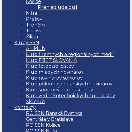
Košice
Prehľad udalostí
Nitra
Prešov
Trenčín
Trnava
Žilina
Kluby SSN
A – klub
Klub firemných a regionálnych médií
Klub FIJET SLOVAKIA
Klub fotopublicistov
Klub mladých novinárov
Klub novinárov seniorov
Klub poľnohospodárskych novinárov
Klub športových redaktorov
Klub vedeckotechnických žurnalistov
Ski club
Kontakty
RO SSN Banská Bystrica
Centrála v Bratislave
RO SSN Košice
RO SSN Nitra