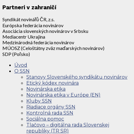
Partneri v zahraničí
Syndikát novinářů ČR, z.s.
Európska federácia novinárov
Asociácia slovenských novinárov v Srbsku
Mediacentr Ukrajina
Medzinárodná federácia novinárov
MÚOSZ (Celoštátny zväz maďarských novinárov)
SDP (Poľsko)
Úvod
O SSN
Stanovy Slovenského syndikátu novinárov
Etický kódex novinára
Novinárska etika
Novinárska etika v Európe (EN)
Kluby SSN
Riadiace orgány SSN
Kontrolná rada SSN
Sociálna pomoc
Tlačovo – digitálna rada Slovenskej
republiky (TR SR)