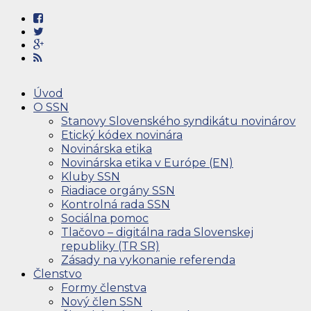
Úvod
O SSN
Stanovy Slovenského syndikátu novinárov
Etický kódex novinára
Novinárska etika
Novinárska etika v Európe (EN)
Kluby SSN
Riadiace orgány SSN
Kontrolná rada SSN
Sociálna pomoc
Tlačovo – digitálna rada Slovenskej
republiky (TR SR)
Zásady na vykonanie referenda
Členstvo
Formy členstva
Nový člen SSN