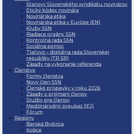
Stanovy Slovenského syndikátu novinárov
Etický kódex novinára
Novinárska etika
Novinárska etika v Európe (EN)
Kluby SSN
Riadiace orgány SSN
Kontrolná rada SSN
Sociálna pomoc
Tlačovo – digitálna rada Slovenskej
republiky (TR SR)
Zásady na vykonanie referenda
Členstvo
Formy členstva
Nový člen SSN
Členské príspevky v roku 2026
Zásady o prijímaní členov
Služby pre členov
Medzinárodný preukaz (IFJ)
Fórum
Regióny
Banská Bystrica
Košice