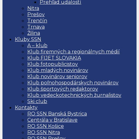
Prehľad udalostí
Nitra
Prešov
Trenčín
Trnava
Žilina
Kluby SSN
A – klub
Klub firemných a regionálnych médií
Klub FIJET SLOVAKIA
Klub fotopublicistov
Klub mladých novinárov
Klub novinárov seniorov
Klub poľnohospodárskych novinárov
Klub športových redaktorov
Klub vedeckotechnických žurnalistov
Ski club
Kontakty
RO SSN Banská Bystrica
Centrála v Bratislave
RO SSN Košice
RO SSN Nitra
RO SSN Prešov