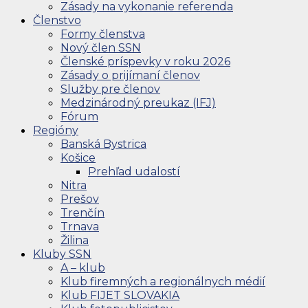
Zásady na vykonanie referenda
Členstvo
Formy členstva
Nový člen SSN
Členské príspevky v roku 2026
Zásady o prijímaní členov
Služby pre členov
Medzinárodný preukaz (IFJ)
Fórum
Regióny
Banská Bystrica
Košice
Prehľad udalostí
Nitra
Prešov
Trenčín
Trnava
Žilina
Kluby SSN
A – klub
Klub firemných a regionálnych médií
Klub FIJET SLOVAKIA