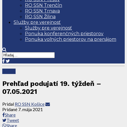
RO SSN Trenčín
RO SSN Trnava
RO SSN Žilina
Služby pre verejnosť
Služby pre verejnosť
Ponuka konferenčných priestorov
Ponuka voľných priestorov na prenájom
Košice
Prehľad podujatí 19. týždeň –
07.05.2021
Pridal
RO SSN Košice
Pridané
7. mája 2021
Share
Tweet
Share