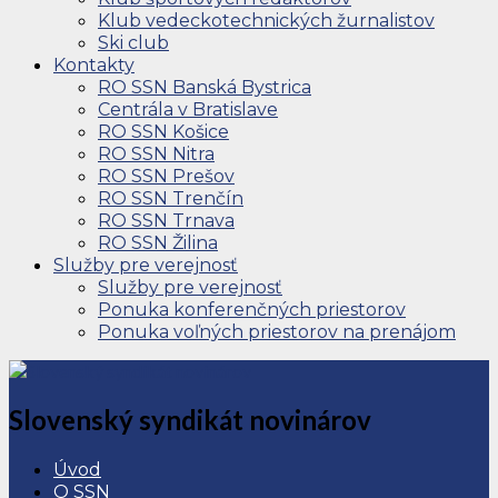
Klub vedeckotechnických žurnalistov
Ski club
Kontakty
RO SSN Banská Bystrica
Centrála v Bratislave
RO SSN Košice
RO SSN Nitra
RO SSN Prešov
RO SSN Trenčín
RO SSN Trnava
RO SSN Žilina
Služby pre verejnosť
Služby pre verejnosť
Ponuka konferenčných priestorov
Ponuka voľných priestorov na prenájom
Slovenský syndikát novinárov
Úvod
O SSN