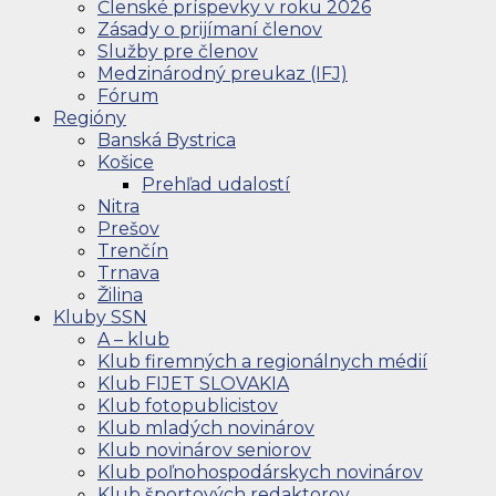
Členské príspevky v roku 2026
Zásady o prijímaní členov
Služby pre členov
Medzinárodný preukaz (IFJ)
Fórum
Regióny
Banská Bystrica
Košice
Prehľad udalostí
Nitra
Prešov
Trenčín
Trnava
Žilina
Kluby SSN
A – klub
Klub firemných a regionálnych médií
Klub FIJET SLOVAKIA
Klub fotopublicistov
Klub mladých novinárov
Klub novinárov seniorov
Klub poľnohospodárskych novinárov
Klub športových redaktorov