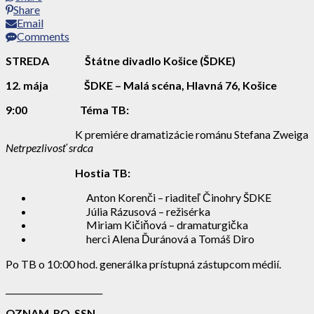
Share
Email
Comments
STREDA Štátne divadlo Košice (ŠDKE)
12. mája
ŠDKE – Malá scéna, Hlavná 76, Košice
9:00 Téma TB:
K premiére dramatizácie románu Stefana Zweiga
Netrpezlivosť srdca
Hostia TB:
Anton Korenči – riaditeľ Činohry ŠDKE
Júlia Rázusová – režisérka
Miriam Kičiňová – dramaturgička
herci Alena Ďuránová a Tomáš Diro
Po TB o 10:00 hod. generálka prístupná zástupcom médií.
_______________________
OZNAM RO SSN