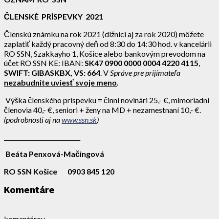
ČLENSKÉ PRÍSPEVKY 2021
Členskú známku na rok 2021 (dlžníci aj za rok 2020) môžete
zaplatiť každý pracovný deň od 8:30 do 14:30 hod. v kancelárii
RO SSN, Szakkayho 1, Košice alebo bankovým prevodom na
účet RO SSN KE: IBAN:
SK47 0900 0000 0004 4220 4115
,
SWIFT: GIBASKBX, VS: 664
. V
Správe pre prijímateľa
nezabudnite
uviesť svoje meno
.
Výška členského príspevku = činní novinári 25,- €, mimoriadni
členovia 40,- €, seniori + ženy na MD + nezamestnaní 10,- €.
(podrobnosti aj na
www.ssn.sk
)
__________________________
Beáta Penxová-Mačingová
RO SSN Košice 0903 845 120
Komentáre
komentárov