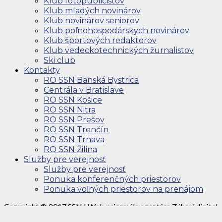
Klub fotopublicistov
Klub mladých novinárov
Klub novinárov seniorov
Klub poľnohospodárskych novinárov
Klub športových redaktorov
Klub vedeckotechnických žurnalistov
Ski club
Kontakty
RO SSN Banská Bystrica
Centrála v Bratislave
RO SSN Košice
RO SSN Nitra
RO SSN Prešov
RO SSN Trenčín
RO SSN Trnava
RO SSN Žilina
Služby pre verejnosť
Služby pre verejnosť
Ponuka konferenčných priestorov
Ponuka voľných priestorov na prenájom
Copyright © 2017 SSN | Web pripravila agentúra Záhorí.digital
| Na stránke su použité fotografie z
123rf.com