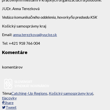
JUDr. Anna Terezková
Vedúca komunikačného oddelenia, hovorkyňa predsedu KSK
Košický samosprávny kraj
Email:
anna.terezkova@vucke.sk
Tel: +421 918 766 004
Komentáre
komentárov
Téma
Catching-Up Regions
,
Košický samosprávny kraj
,
tlacovky
Share
Tweet