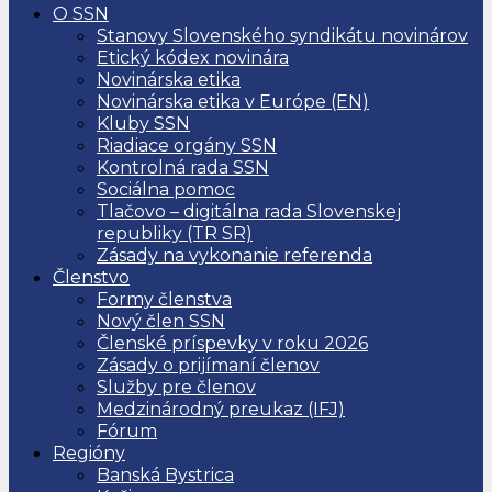
O SSN
Stanovy Slovenského syndikátu novinárov
Etický kódex novinára
Novinárska etika
Novinárska etika v Európe (EN)
Kluby SSN
Riadiace orgány SSN
Kontrolná rada SSN
Sociálna pomoc
Tlačovo – digitálna rada Slovenskej
republiky (TR SR)
Zásady na vykonanie referenda
Členstvo
Formy členstva
Nový člen SSN
Členské príspevky v roku 2026
Zásady o prijímaní členov
Služby pre členov
Medzinárodný preukaz (IFJ)
Fórum
Regióny
Banská Bystrica