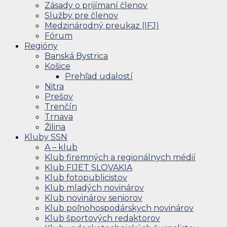
Zásady o prijímaní členov
Služby pre členov
Medzinárodný preukaz (IFJ)
Fórum
Regióny
Banská Bystrica
Košice
Prehľad udalostí
Nitra
Prešov
Trenčín
Trnava
Žilina
Kluby SSN
A – klub
Klub firemných a regionálnych médií
Klub FIJET SLOVAKIA
Klub fotopublicistov
Klub mladých novinárov
Klub novinárov seniorov
Klub poľnohospodárskych novinárov
Klub športových redaktorov