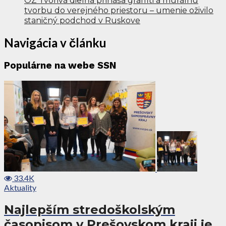
OZ Tvorivá dielňa prináša graffiti a murálnu
tvorbu do verejného priestoru – umenie oživilo
staničný podchod v Ruskove
Navigácia v článku
Populárne na webe SSN
33.4K
Aktuality
Najlepším stredoškolským
časopisom v Prešovskom kraji je