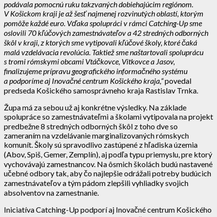
podávala pomocnú ruku takzvaných dobiehajúcim regiónom.
V Košickom kraji je až šesť najmenej rozvinutých oblastí, ktorým
pomôže každé euro. Vďaka spolupráci v rámci Catching-Up sme
oslovili 70 kľúčových zamestnávateľov a 42 stredných odborných
škôl v kraji, z ktorých sme vytipovali kľúčové školy, ktoré čaká
malá vzdelávacia revolúcia. Taktiež sme naštartovali spoluprácu
s tromi rómskymi obcami Vtáčkovce, Vitkovce a Jasov,
finalizujeme prípravu geografického informačného systému
a podporíme aj Inovačné centrum Košického kraja,“
povedal
predseda Košického samosprávneho kraja Rastislav Trnka.
Župa má za sebou už aj konkrétne výsledky. Na základe
spolupráce so zamestnávateľmi a školami vytipovala na projekt
predbežne 8 stredných odborných škôl z toho dve so
zameraním na vzdelávanie marginalizovaných rómskych
komunít. Školy sú spravodlivo zastúpené z hľadiska územia
(Abov, Spiš, Gemer, Zemplín), aj podľa typu priemyslu, pre ktorý
vychovávajú zamestnancov. Na ôsmich školách budú nastavené
učebné odbory tak, aby čo najlepšie odrážali potreby budúcich
zamestnávateľov a tým pádom zlepšili vyhliadky svojich
absolventov na zamestnanie.
Iniciatíva Catching-Up podporí aj Inovačné centrum Košického