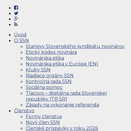
Úvod
O SSN
Stanovy Slovenského syndikátu novinárov
Etický kódex novinára
Novinárska etika
Novinárska etika v Európe (EN)
Kluby SSN
Riadiace orgány SSN
Kontrolná rada SSN
Sociálna pomoc
Tlačovo – digitálna rada Slovenskej
republiky (TR SR)
Zásady na vykonanie referenda
Členstvo
Formy členstva
Nový člen SSN
Členské príspevky v roku 2026