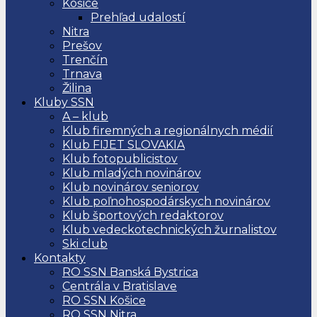
Košice
Prehľad udalostí
Nitra
Prešov
Trenčín
Trnava
Žilina
Kluby SSN
A – klub
Klub firemných a regionálnych médií
Klub FIJET SLOVAKIA
Klub fotopublicistov
Klub mladých novinárov
Klub novinárov seniorov
Klub poľnohospodárskych novinárov
Klub športových redaktorov
Klub vedeckotechnických žurnalistov
Ski club
Kontakty
RO SSN Banská Bystrica
Centrála v Bratislave
RO SSN Košice
RO SSN Nitra