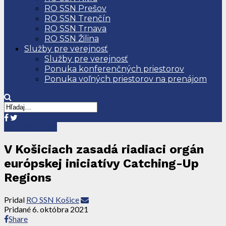
RO SSN Prešov
RO SSN Trenčín
RO SSN Trnava
RO SSN Žilina
Služby pre verejnosť
Služby pre verejnosť
Ponuka konferenčných priestorov
Ponuka voľných priestorov na prenájom
Tlačové správy
V Košiciach zasadá riadiaci orgán
európskej iniciatívy Catching-Up
Regions
Pridal
RO SSN Košice
Pridané
6. októbra 2021
Share