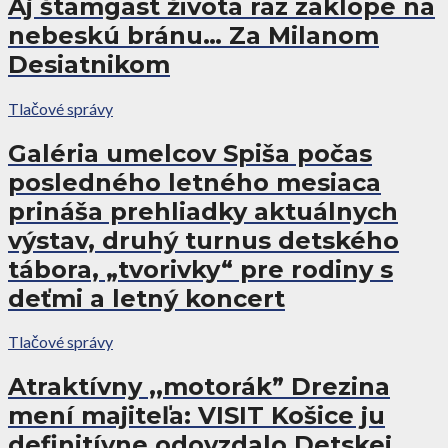
Aj štamgast života raz zaklope na
nebeskú bránu… Za Milanom
Desiatnikom
Tlačové správy
Galéria umelcov Spiša počas
posledného letného mesiaca
prináša prehliadky aktuálnych
výstav, druhý turnus detského
tábora, „tvorivky“ pre rodiny s
deťmi a letný koncert
Tlačové správy
Atraktívny ,,motorák” Drezina
mení majiteľa: VISIT Košice ju
definitívne odovzdalo Detskej