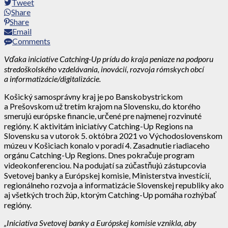
Tweet
Share
Share
Email
Comments
Vďaka iniciatíve Catching-Up prídu do kraja peniaze na podporu
stredoškolského vzdelávania, inovácií, rozvoja rómskych obcí
a informatizácie/digitalizácie.
Košický samosprávny kraj je po Banskobystrickom
a Prešovskom už tretím krajom na Slovensku, do ktorého
smerujú európske financie, určené pre najmenej rozvinuté
regióny. K aktivitám iniciatívy Catching-Up Regions na
Slovensku sa v utorok 5. októbra 2021 vo Východoslovenskom
múzeu v Košiciach konalo v poradí 4. Zasadnutie riadiaceho
orgánu Catching-Up Regions. Dnes pokračuje program
videokonferenciou. Na podujatí sa zúčastňujú zástupcovia
Svetovej banky a Európskej komisie, Ministerstva investícií,
regionálneho rozvoja a informatizácie Slovenskej republiky ako
aj všetkých troch žúp, ktorým Catching-Up pomáha rozhýbať
regióny.
„Iniciatíva Svetovej banky a Európskej komisie vznikla, aby