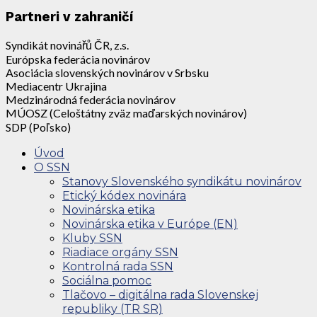
Partneri v zahraničí
Syndikát novinářů ČR, z.s.
Európska federácia novinárov
Asociácia slovenských novinárov v Srbsku
Mediacentr Ukrajina
Medzinárodná federácia novinárov
MÚOSZ (Celoštátny zväz maďarských novinárov)
SDP (Poľsko)
Úvod
O SSN
Stanovy Slovenského syndikátu novinárov
Etický kódex novinára
Novinárska etika
Novinárska etika v Európe (EN)
Kluby SSN
Riadiace orgány SSN
Kontrolná rada SSN
Sociálna pomoc
Tlačovo – digitálna rada Slovenskej
republiky (TR SR)