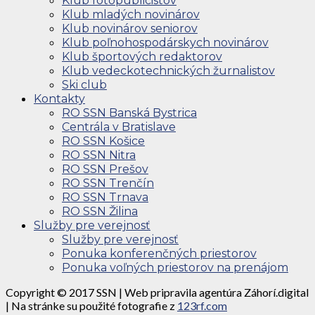
Klub fotopublicistov
Klub mladých novinárov
Klub novinárov seniorov
Klub poľnohospodárskych novinárov
Klub športových redaktorov
Klub vedeckotechnických žurnalistov
Ski club
Kontakty
RO SSN Banská Bystrica
Centrála v Bratislave
RO SSN Košice
RO SSN Nitra
RO SSN Prešov
RO SSN Trenčín
RO SSN Trnava
RO SSN Žilina
Služby pre verejnosť
Služby pre verejnosť
Ponuka konferenčných priestorov
Ponuka voľných priestorov na prenájom
Copyright © 2017 SSN | Web pripravila agentúra Záhorí.digital
| Na stránke su použité fotografie z
123rf.com