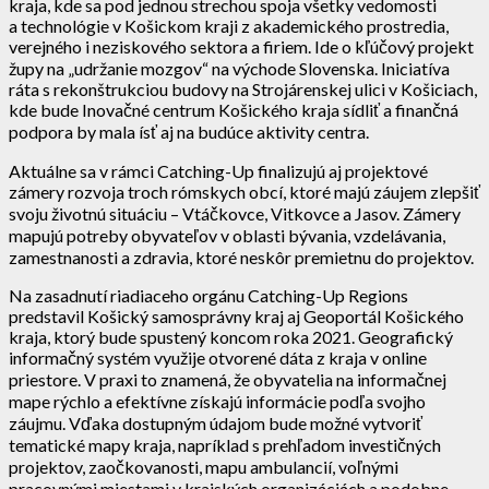
kraja, kde sa pod jednou strechou spoja všetky vedomosti
a technológie v Košickom kraji z akademického prostredia,
verejného i neziskového sektora a firiem. Ide o kľúčový projekt
župy na „udržanie mozgov“ na východe Slovenska. Iniciatíva
ráta s rekonštrukciou budovy na Strojárenskej ulici v Košiciach,
kde bude Inovačné centrum Košického kraja sídliť a finančná
podpora by mala ísť aj na budúce aktivity centra.
Aktuálne sa v rámci Catching-Up finalizujú aj projektové
zámery rozvoja troch rómskych obcí, ktoré majú záujem zlepšiť
svoju životnú situáciu – Vtáčkovce, Vitkovce a Jasov. Zámery
mapujú potreby obyvateľov v oblasti bývania, vzdelávania,
zamestnanosti a zdravia, ktoré neskôr premietnu do projektov.
Na zasadnutí riadiaceho orgánu Catching-Up Regions
predstavil Košický samosprávny kraj aj Geoportál Košického
kraja, ktorý bude spustený koncom roka 2021. Geografický
informačný systém využije otvorené dáta z kraja v online
priestore. V praxi to znamená, že obyvatelia na informačnej
mape rýchlo a efektívne získajú informácie podľa svojho
záujmu. Vďaka dostupným údajom bude možné vytvoriť
tematické mapy kraja, napríklad s prehľadom investičných
projektov, zaočkovanosti, mapu ambulancií, voľnými
pracovnými miestami v krajských organizáciách a podobne.