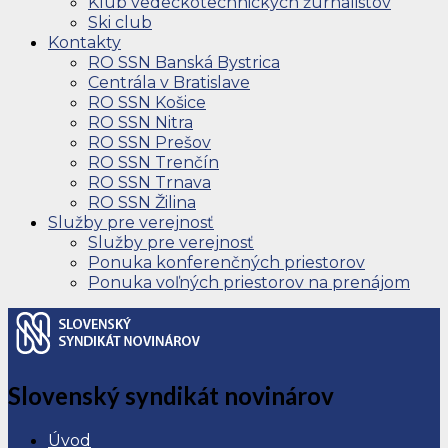
Klub vedeckotechnických žurnalistov
Ski club
Kontakty
RO SSN Banská Bystrica
Centrála v Bratislave
RO SSN Košice
RO SSN Nitra
RO SSN Prešov
RO SSN Trenčín
RO SSN Trnava
RO SSN Žilina
Služby pre verejnosť
Služby pre verejnosť
Ponuka konferenčných priestorov
Ponuka voľných priestorov na prenájom
Slovenský syndikát novinárov
Úvod