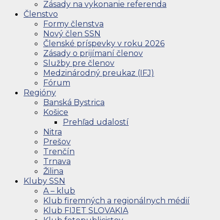
Zásady na vykonanie referenda
Členstvo
Formy členstva
Nový člen SSN
Členské príspevky v roku 2026
Zásady o prijímaní členov
Služby pre členov
Medzinárodný preukaz (IFJ)
Fórum
Regióny
Banská Bystrica
Košice
Prehľad udalostí
Nitra
Prešov
Trenčín
Trnava
Žilina
Kluby SSN
A – klub
Klub firemných a regionálnych médií
Klub FIJET SLOVAKIA