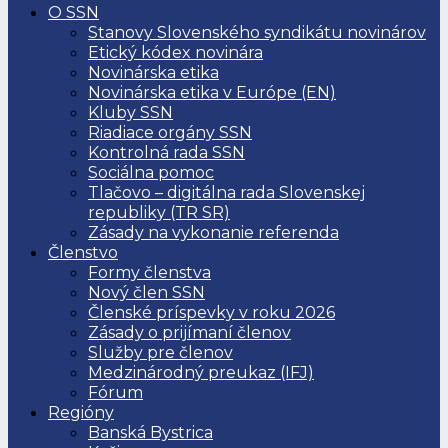
O SSN
Stanovy Slovenského syndikátu novinárov
Etický kódex novinára
Novinárska etika
Novinárska etika v Európe (EN)
Kluby SSN
Riadiace orgány SSN
Kontrolná rada SSN
Sociálna pomoc
Tlačovo – digitálna rada Slovenskej
republiky (TR SR)
Zásady na vykonanie referenda
Členstvo
Formy členstva
Nový člen SSN
Členské príspevky v roku 2026
Zásady o prijímaní členov
Služby pre členov
Medzinárodný preukaz (IFJ)
Fórum
Regióny
Banská Bystrica