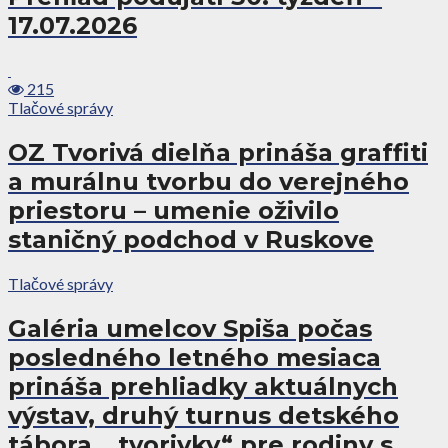
17.07.2026
215
Tlačové správy
OZ Tvorivá dielňa prináša graffiti
a murálnu tvorbu do verejného
priestoru – umenie oživilo
staničný podchod v Ruskove
Tlačové správy
Galéria umelcov Spiša počas
posledného letného mesiaca
prináša prehliadky aktuálnych
výstav, druhý turnus detského
tábora, „tvorivky“ pre rodiny s