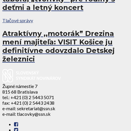
deťmi a letný koncert
Tlačové správy
Atraktívny ,,motorák” Drezina
mení majiteľa: VISIT Košice ju
definitívne odovzdalo Detskej
železnici
Župné námestie 7
815 68 Bratislava
tel.: +421 (0) 2 5443 5071
fax: +421 (0) 2 5443 2438
e-mail: sekretariat@ssn.sk
e-mail: tlacovky@ssn.sk