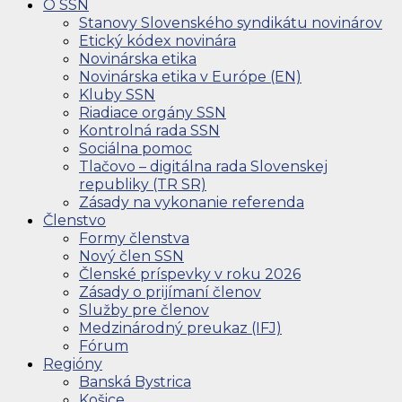
O SSN
Stanovy Slovenského syndikátu novinárov
Etický kódex novinára
Novinárska etika
Novinárska etika v Európe (EN)
Kluby SSN
Riadiace orgány SSN
Kontrolná rada SSN
Sociálna pomoc
Tlačovo – digitálna rada Slovenskej
republiky (TR SR)
Zásady na vykonanie referenda
Členstvo
Formy členstva
Nový člen SSN
Členské príspevky v roku 2026
Zásady o prijímaní členov
Služby pre členov
Medzinárodný preukaz (IFJ)
Fórum
Regióny
Banská Bystrica
Košice