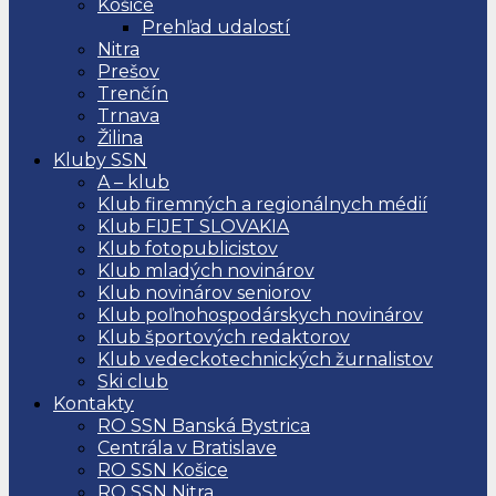
Košice
Prehľad udalostí
Nitra
Prešov
Trenčín
Trnava
Žilina
Kluby SSN
A – klub
Klub firemných a regionálnych médií
Klub FIJET SLOVAKIA
Klub fotopublicistov
Klub mladých novinárov
Klub novinárov seniorov
Klub poľnohospodárskych novinárov
Klub športových redaktorov
Klub vedeckotechnických žurnalistov
Ski club
Kontakty
RO SSN Banská Bystrica
Centrála v Bratislave
RO SSN Košice
RO SSN Nitra