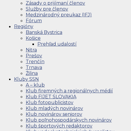
Zásady o prijímaní členov
Služby pre členov
Medzinárodný preukaz (IFJ)
Fórum
Regióny
Banská Bystrica
Košice
Prehľad udalostí
Nitra
Prešov
Trenčín
Trnava
Žilina
Kluby SSN
A – klub
Klub firemných a regionálnych médií
Klub FIJET SLOVAKIA
Klub fotopublicistov
Klub mladých novinárov
Klub novinárov seniorov
Klub poľnohospodárskych novinárov
Klub športových redaktorov