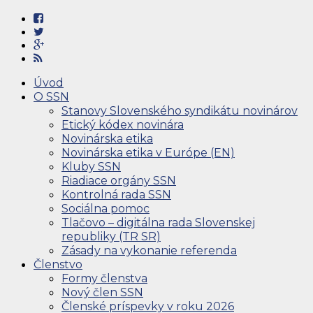
Úvod
O SSN
Stanovy Slovenského syndikátu novinárov
Etický kódex novinára
Novinárska etika
Novinárska etika v Európe (EN)
Kluby SSN
Riadiace orgány SSN
Kontrolná rada SSN
Sociálna pomoc
Tlačovo – digitálna rada Slovenskej
republiky (TR SR)
Zásady na vykonanie referenda
Členstvo
Formy členstva
Nový člen SSN
Členské príspevky v roku 2026