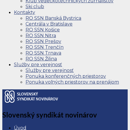
Klub vedeckotechnických žurnalistov
Ski club
Kontakty
RO SSN Banská Bystrica
Centrála v Bratislave
RO SSN Košice
RO SSN Nitra
RO SSN Prešov
RO SSN Trenčín
RO SSN Trnava
RO SSN Žilina
Služby pre verejnosť
Služby pre verejnosť
Ponuka konferenčných priestorov
Ponuka voľných priestorov na prenájom
Slovenský syndikát novinárov
Úvod