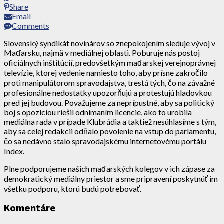
Share
Email
Comments
Slovenský syndikát novinárov so znepokojením sleduje vývoj v
Maďarsku, najmä v mediálnej oblasti. Poburuje nás postoj
oficiálnych inštitúcií, predovšetkým maďarskej verejnoprávnej
televízie, ktorej vedenie namiesto toho, aby prísne zakročilo
proti manipulátorom spravodajstva, trestá tých, čo na závažné
profesionálne nedostatky upozorňujú a protestujú hladovkou
pred jej budovou. Považujeme za neprípustné, aby sa politický
boj s opozíciou riešil odnímaním licencie, ako to urobila
mediálna rada v prípade Klubrádia a taktiež nesúhlasíme s tým,
aby sa celej redakcii odňalo povolenie na vstup do parlamentu,
čo sa nedávno stalo spravodajskému internetovému portálu
Index.
Plne podporujeme našich maďarských kolegov v ich zápase za
demokratický mediálny priestor a sme pripravení poskytnúť im
všetku podporu, ktorú budú potrebovať.
Komentáre