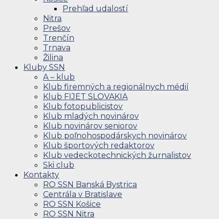
Prehľad udalostí
Nitra
Prešov
Trenčín
Trnava
Žilina
Kluby SSN
A – klub
Klub firemných a regionálnych médií
Klub FIJET SLOVAKIA
Klub fotopublicistov
Klub mladých novinárov
Klub novinárov seniorov
Klub poľnohospodárskych novinárov
Klub športových redaktorov
Klub vedeckotechnických žurnalistov
Ski club
Kontakty
RO SSN Banská Bystrica
Centrála v Bratislave
RO SSN Košice
RO SSN Nitra