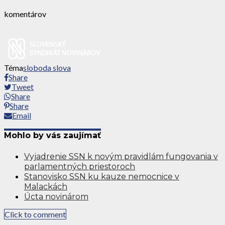
komentárov
Téma
sloboda slova
Share
Tweet
Share
Share
Email
Mohlo by vás zaujímať
Vyjadrenie SSN k novým pravidlám fungovania v
parlamentných priestoroch
Stanovisko SSN ku kauze nemocnice v
Malackách
Úcta novinárom
Click to comment