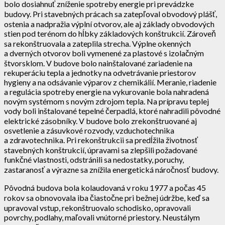
bolo dosiahnuť zníženie spotreby energie pri prevádzke
budovy. Pri stavebných prácach sa zatepľoval obvodový plášť,
ostenia a nadpražia výplní otvorov, ale aj základy obvodových
stien pod terénom do hĺbky základových konštrukcií. Zároveň
sa rekonštruovala a zateplila strecha. Výplne okenných
a dverných otvorov boli vymenené za plastové s izolačným
štvorsklom. V budove bolo nainštalované zariadenie na
rekuperáciu tepla a jednotky na odvetrávanie priestorov
hygieny a na odsávanie výparov z chemikálií. Meranie, riadenie
a regulácia spotreby energie na vykurovanie bola nahradená
novým systémom s novým zdrojom tepla. Na prípravu teplej
vody boli inštalované tepelné čerpadlá, ktoré nahradili pôvodné
elektrické zásobníky. V budove bolo zrekonštruované aj
osvetlenie a zásuvkové rozvody, vzduchotechnika
a zdravotechnika. Pri rekonštrukcii sa predĺžila životnosť
stavebných konštrukcií, úpravami sa zlepšili požadované
funkčné vlastnosti, odstránili sa nedostatky, poruchy,
zastaranosť a výrazne sa znížila energetická náročnosť budovy.
Pôvodná budova bola kolaudovaná v roku 1977 a počas 45
rokov sa obnovovala iba čiastočne pri bežnej údržbe, keď sa
upravoval vstup, rekonštruovalo schodisko, opravovali
povrchy, podlahy, maľovali vnútorné priestory. Neustálym