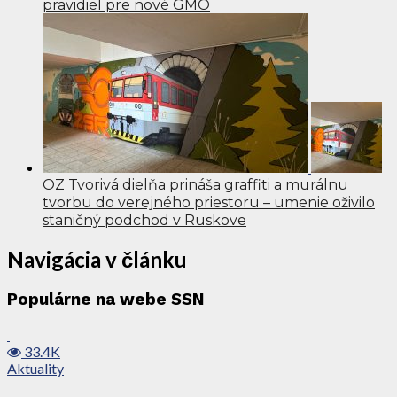
pravidiel pre nové GMO
OZ Tvorivá dielňa prináša graffiti a murálnu
tvorbu do verejného priestoru – umenie oživilo
staničný podchod v Ruskove
Navigácia v článku
Populárne na webe SSN
33.4K
Aktuality