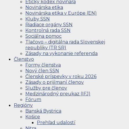
Etický kódex novinára
Novinárska etika
Novinárska etika v Európe (EN)
Kluby SSN
Riadiace orgány SSN
Kontrolná rada SSN
Sociálna pomoc
Tlačovo – digitálna rada Slovenskej
republiky (TR SR)
Zásady na vykonanie referenda
Členstvo
Formy členstva
Nový člen SSN
Členské príspevky v roku 2026
Zásady o prijímaní členov
Služby pre členov
Medzinárodný preukaz (IFJ)
Fórum
Regióny
Banská Bystrica
Košice
Prehľad udalostí
Nitra