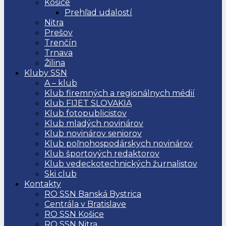
Košice
Prehľad udalostí
Nitra
Prešov
Trenčín
Trnava
Žilina
Kluby SSN
A – klub
Klub firemných a regionálnych médií
Klub FIJET SLOVAKIA
Klub fotopublicistov
Klub mladých novinárov
Klub novinárov seniorov
Klub poľnohospodárskych novinárov
Klub športových redaktorov
Klub vedeckotechnických žurnalistov
Ski club
Kontakty
RO SSN Banská Bystrica
Centrála v Bratislave
RO SSN Košice
RO SSN Nitra