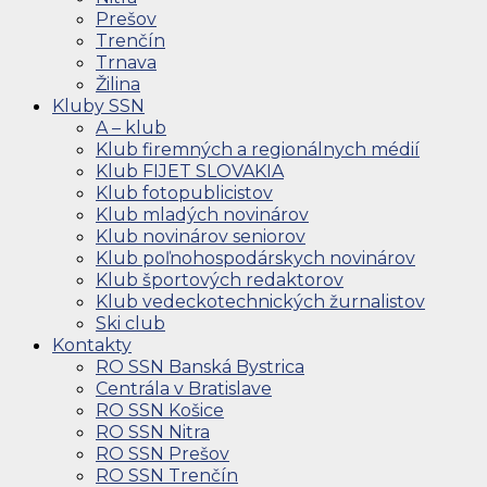
Prešov
Trenčín
Trnava
Žilina
Kluby SSN
A – klub
Klub firemných a regionálnych médií
Klub FIJET SLOVAKIA
Klub fotopublicistov
Klub mladých novinárov
Klub novinárov seniorov
Klub poľnohospodárskych novinárov
Klub športových redaktorov
Klub vedeckotechnických žurnalistov
Ski club
Kontakty
RO SSN Banská Bystrica
Centrála v Bratislave
RO SSN Košice
RO SSN Nitra
RO SSN Prešov
RO SSN Trenčín