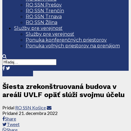
RO SSN Prešov
RO SSN Trenčín
RO SSN Trnava
RO SSN Žilina
Služby pre verejnosť
Služby pre verejnosť
Ponuka konferenčných priestorov
Ponuka voľných priestorov na prenájom
Tlačové správy
Šiesta zrekonštruovaná budova v
areáli UVLF opäť slúži svojmu účelu
Pridal
RO SSN Košice
Pridané
21. decembra 2022
Share
Tweet
Share