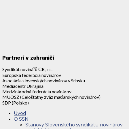
Partneri v zahraničí
Syndikát novinářů ČR, z.s.
Európska federácia novinárov
Asociácia slovenských novinárov v Srbsku
Mediacentr Ukrajina
Medzinárodná federácia novinárov
MÚOSZ (Celoštátny zväz maďarských novinárov)
SDP (Poľsko)
Úvod
O SSN
Stanovy Slovenského syndikátu novinárov