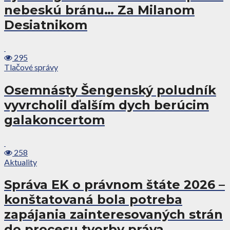
nebeskú bránu… Za Milanom
Desiatnikom
295
Tlačové správy
Osemnásty Šengenský poludník
vyvrcholil ďalším dych berúcim
galakoncertom
258
Aktuality
Správa EK o právnom štáte 2026 –
konštatovaná bola potreba
zapájania zainteresovaných strán
do procesu tvorby práva