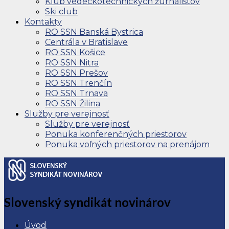
Klub vedeckotechnických žurnalistov
Ski club
Kontakty
RO SSN Banská Bystrica
Centrála v Bratislave
RO SSN Košice
RO SSN Nitra
RO SSN Prešov
RO SSN Trenčín
RO SSN Trnava
RO SSN Žilina
Služby pre verejnosť
Služby pre verejnosť
Ponuka konferenčných priestorov
Ponuka voľných priestorov na prenájom
Slovenský syndikát novinárov
Úvod