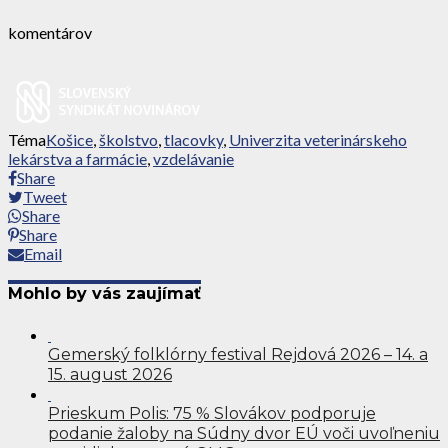
komentárov
Téma
Košice
,
školstvo
,
tlacovky
,
Univerzita veterinárskeho
lekárstva a farmácie
,
vzdelávanie
Share
Tweet
Share
Share
Email
Mohlo by vás zaujímať
Gemerský folklórny festival Rejdová 2026 – 14. a
15. august 2026
Prieskum Polis: 75 % Slovákov podporuje
podanie žaloby na Súdny dvor EÚ voči uvoľneniu