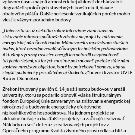
vplyvom času a najmä atmosférickej vlhkosti dochádzalo k
degradácii spoločných stavebných konštrukcií, hlavne
obalového plášťa. Ďalšie neriešenie vznikajúcich porúch mohlo
viesť k vážnym poruchám budovy.
„Univerzita sa už niekoľko rokov intenzívne zameriava na
získavanie mimorozpočtových zdrojov na projekty znižovania
energetickej náročnosti budov. Máme areál s množstvom starších
budov, ktoré nezodpovedajú súčasným technickým požiadavkám.
Aktuálny výrazný rast cien energií len potvrdil nevyhnutnosť
takýchto riešení, v ktorých musíme pokračovať, pretože stále nám
zostáva množstvo objektov, ktoré by potrebovali obnovu, aby sa
zlepšili podmienky pre učiteľov aj študentov,“
hovorí kvestor UVLF
Róbert Schréter
.
Zrekonštruovaný pavilón č. 14 je už šiestou budovou v areáli
univerzity, ktorú sa podarilo obnoviť vďaka štrukturálnym
fondom Európskej únie zameraným na znižovanie energetickej
náročnosti a budovanie energeticky efektívneho
nízkouhlíkového hospodárstva. Na jednom projekte sa
aktuálne finišuje a dva ďalšie projekty sa začínajú realizovať.
Náklady na šesť doteraz zrealizovaných projektov z
Operačného programu Kvalita životného prostredia sa blížia