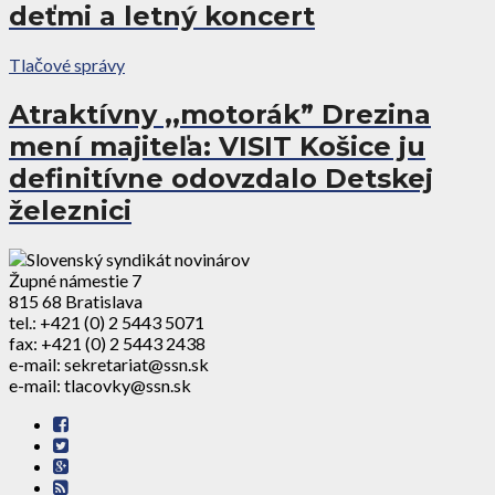
deťmi a letný koncert
Tlačové správy
Atraktívny ,,motorák” Drezina
mení majiteľa: VISIT Košice ju
definitívne odovzdalo Detskej
železnici
Župné námestie 7
815 68 Bratislava
tel.: +421 (0) 2 5443 5071
fax: +421 (0) 2 5443 2438
e-mail: sekretariat@ssn.sk
e-mail: tlacovky@ssn.sk