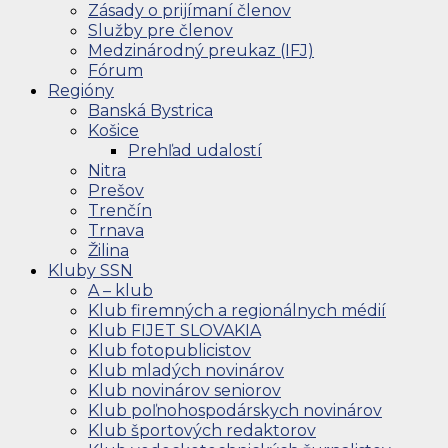
Zásady o prijímaní členov
Služby pre členov
Medzinárodný preukaz (IFJ)
Fórum
Regióny
Banská Bystrica
Košice
Prehľad udalostí
Nitra
Prešov
Trenčín
Trnava
Žilina
Kluby SSN
A – klub
Klub firemných a regionálnych médií
Klub FIJET SLOVAKIA
Klub fotopublicistov
Klub mladých novinárov
Klub novinárov seniorov
Klub poľnohospodárskych novinárov
Klub športových redaktorov