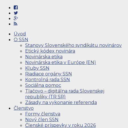
Úvod
O SSN
Stanovy Slovenského syndikátu novinárov
Etický kódex novinára
Novinárska etika
Novinárska etika v Európe (EN)
Kluby SSN
Riadiace orgány SSN
Kontrolná rada SSN
Sociálna pomoc
Tlačovo – digitálna rada Slovenskej
republiky (TR SR)
Zásady na vykonanie referenda
Členstvo
Formy členstva
Nový člen SSN
Členské príspevky v roku 2026