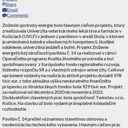
Share
Email
Comments
Zníženie spotreby energie bolo hlavným cieľom projektu, ktorý
zrealizovala Univerzita veterinárskeho lekárstva a farmácie v
Košiciach (UVLF) v jednom z pavilónov v areáli školy, v ktorom
je umiestnená katedra všeobecných kompetencií, študijné
oddelenie, univerzitná jedáleň a bufet. Projekt Zníženie
energetickej náročnosti pavilónu č. 14 sa realizoval v rámci
Operačného programu Kvalita životného prostredia a bol
spolufinancovaný z Európskeho fondu regionálneho rozvoja,
štátneho rozpočtu SR a z vlastných zdrojov univerzity. Celkové
oprávnené výdavky na realizáciu aktivít projektu dosiahli 978
tisíc eur, z toho aktuálna výška nenávratného finančného
príspevku zo štrukturálnych fondov bola 929 tisíc eur. Projekt
sa realizoval od decembra 2020 do novembra 2022.
Dodávateľom stavebných prác bola spoločnosť Twinstav, s.r.o.,
Košice. Na stavbu už bolo vydané právoplatné kolaudačné
rozhodnutie.
Pavilón č. 14 prešiel významnou stavebnou obnovou a
modernizáciou technického vybavenia. Hlavným cieľom prác