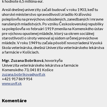
k hodnote 6,5 milióna eur.
Areál dnešnej univerzity začali budovať v roku 1903, keď tu
uhorské ministerstvo spravodlivosti zriadilo Kráľovskú
polepšovňu na prevýchovu odsúdených, zanedbaných i mravne
narušených mladistvých. Po vzniku Československej republiky
sa polepšovňa vo februári 1919 zmenila na Komenského ústav
pre výchovu opustenej mládeže, ktorý sa okrem sociálnej
starostlivosti o siroty venoval aj súdom určenej prevýchove
mládeže. V roku 1949 tu začala pôsobiť novozriadená Vysoká
škola veterinárska, dnešná Univerzita veterinárskeho lekárstva
a farmácie v Košiciach.
Mgr. Zuzana Bobriková
, ​hovorkyňa
Univerzita veterinárskeho lekárstva a farmácie
Komenského 73, 041 81 Košice
zuzana.bobrikova@uvlf.sk
+421 917 869 914
www.uvlf.sk
Komentáre