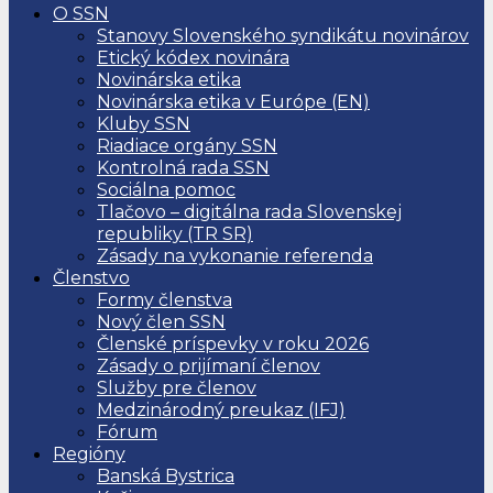
O SSN
Stanovy Slovenského syndikátu novinárov
Etický kódex novinára
Novinárska etika
Novinárska etika v Európe (EN)
Kluby SSN
Riadiace orgány SSN
Kontrolná rada SSN
Sociálna pomoc
Tlačovo – digitálna rada Slovenskej
republiky (TR SR)
Zásady na vykonanie referenda
Členstvo
Formy členstva
Nový člen SSN
Členské príspevky v roku 2026
Zásady o prijímaní členov
Služby pre členov
Medzinárodný preukaz (IFJ)
Fórum
Regióny
Banská Bystrica