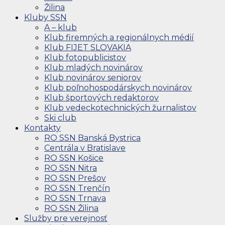
Žilina
Kluby SSN
A – klub
Klub firemných a regionálnych médií
Klub FIJET SLOVAKIA
Klub fotopublicistov
Klub mladých novinárov
Klub novinárov seniorov
Klub poľnohospodárskych novinárov
Klub športových redaktorov
Klub vedeckotechnických žurnalistov
Ski club
Kontakty
RO SSN Banská Bystrica
Centrála v Bratislave
RO SSN Košice
RO SSN Nitra
RO SSN Prešov
RO SSN Trenčín
RO SSN Trnava
RO SSN Žilina
Služby pre verejnosť