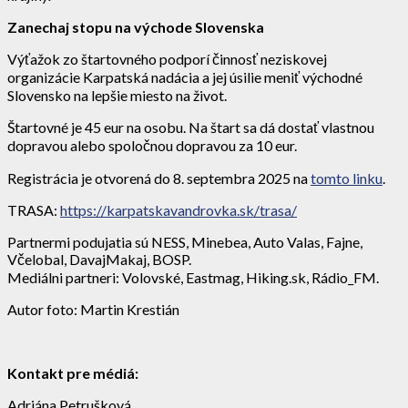
Zanechaj stopu na východe Slovenska
Výťažok zo štartovného podporí činnosť neziskovej
organizácie Karpatská nadácia a jej úsilie meniť východné
Slovensko na lepšie miesto na život.
Štartovné je 45 eur na osobu. Na štart sa dá dostať vlastnou
dopravou alebo spoločnou dopravou za 10 eur.
Registrácia je otvorená do 8. septembra 2025 na
tomto linku
.
TRASA:
https://karpatskavandrovka.sk/trasa/
Partnermi podujatia sú NESS, Minebea, Auto Valas, Fajne,
Včelobal, DavajMakaj, BOSP.
Mediálni partneri: Volovské, Eastmag, Hiking.sk, Rádio_FM.
Autor foto: Martin Krestián
Kontakt pre médiá:
Adriána Petrušková