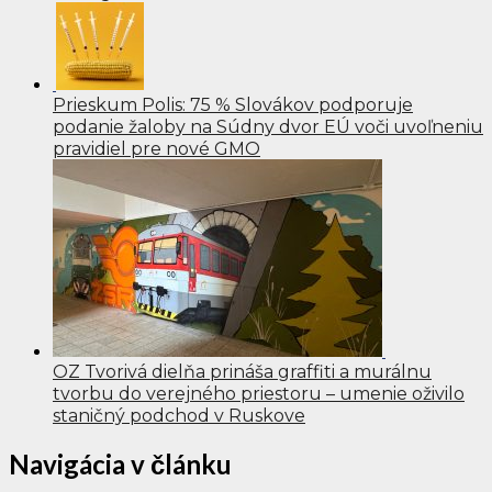
Prieskum Polis: 75 % Slovákov podporuje
podanie žaloby na Súdny dvor EÚ voči uvoľneniu
pravidiel pre nové GMO
OZ Tvorivá dielňa prináša graffiti a murálnu
tvorbu do verejného priestoru – umenie oživilo
staničný podchod v Ruskove
Navigácia v článku