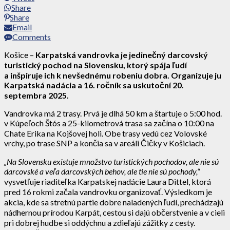
Share
Share
Email
Comments
Košice –
Karpatská vandrovka je jedinečný darcovský
turistický pochod na Slovensku, ktorý spája ľudí
a inšpiruje ich k nevšednému robeniu dobra. Organizuje ju
Karpatská nadácia a 16. ročník sa uskutoční 20.
septembra 2025.
Vandrovka má 2 trasy. Prvá je dlhá 50 km a štartuje o 5:00 hod.
v Kúpeľoch Štós a 25-kilometrová trasa sa začína o 10:00 na
Chate Erika na Kojšovej holi. Obe trasy vedú cez Volovské
vrchy, po trase SNP a končia sa v areáli Čičky v Košiciach.
„Na Slovensku existuje množstvo turistických pochodov, ale nie sú
darcovské a veľa darcovských behov, ale tie nie sú pochody,“
vysvetľuje riaditeľka Karpatskej nadácie Laura Dittel, ktorá
pred 16 rokmi začala vandrovku organizovať. Výsledkom je
akcia, kde sa stretnú partie dobre naladených ľudí, prechádzajú
nádhernou prírodou Karpát, cestou si dajú občerstvenie a v cieli
pri dobrej hudbe si oddýchnu a zdieľajú zážitky z cesty.