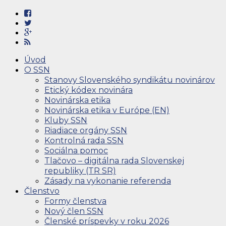
Úvod
O SSN
Stanovy Slovenského syndikátu novinárov
Etický kódex novinára
Novinárska etika
Novinárska etika v Európe (EN)
Kluby SSN
Riadiace orgány SSN
Kontrolná rada SSN
Sociálna pomoc
Tlačovo – digitálna rada Slovenskej
republiky (TR SR)
Zásady na vykonanie referenda
Členstvo
Formy členstva
Nový člen SSN
Členské príspevky v roku 2026