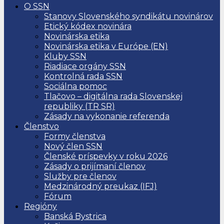
O SSN
Stanovy Slovenského syndikátu novinárov
Etický kódex novinára
Novinárska etika
Novinárska etika v Európe (EN)
Kluby SSN
Riadiace orgány SSN
Kontrolná rada SSN
Sociálna pomoc
Tlačovo – digitálna rada Slovenskej
republiky (TR SR)
Zásady na vykonanie referenda
Členstvo
Formy členstva
Nový člen SSN
Členské príspevky v roku 2026
Zásady o prijímaní členov
Služby pre členov
Medzinárodný preukaz (IFJ)
Fórum
Regióny
Banská Bystrica