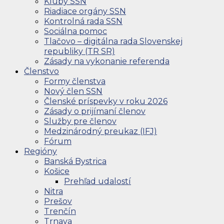
Kluby SSN
Riadiace orgány SSN
Kontrolná rada SSN
Sociálna pomoc
Tlačovo – digitálna rada Slovenskej
republiky (TR SR)
Zásady na vykonanie referenda
Členstvo
Formy členstva
Nový člen SSN
Členské príspevky v roku 2026
Zásady o prijímaní členov
Služby pre členov
Medzinárodný preukaz (IFJ)
Fórum
Regióny
Banská Bystrica
Košice
Prehľad udalostí
Nitra
Prešov
Trenčín
Trnava