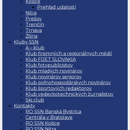
Košice
Prehľad udalostí
Nitra
Prešov
Trenčín
Trnava
Žilina
Kluby SSN
A – klub
Klub firemných a regionálnych médií
Klub FIJET SLOVAKIA
Klub fotopublicistov
Klub mladých novinárov
Klub novinárov seniorov
Klub poľnohospodárskych novinárov
Klub športových redaktorov
Klub vedeckotechnických žurnalistov
Ski club
Kontakty
RO SSN Banská Bystrica
Centrála v Bratislave
RO SSN Košice
RO SSN Nitra