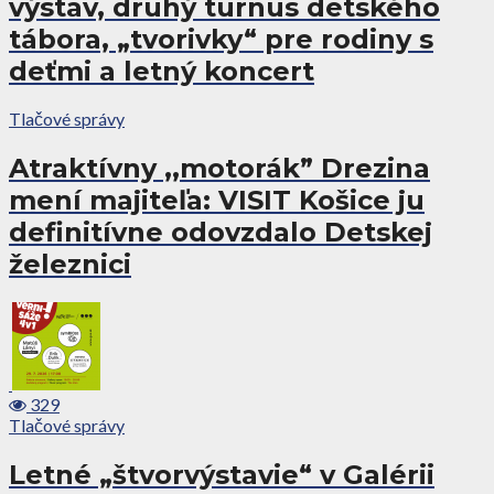
výstav, druhý turnus detského
tábora, „tvorivky“ pre rodiny s
deťmi a letný koncert
Tlačové správy
Atraktívny ,,motorák” Drezina
mení majiteľa: VISIT Košice ju
definitívne odovzdalo Detskej
železnici
329
Tlačové správy
Letné „štvorvýstavie“ v Galérii