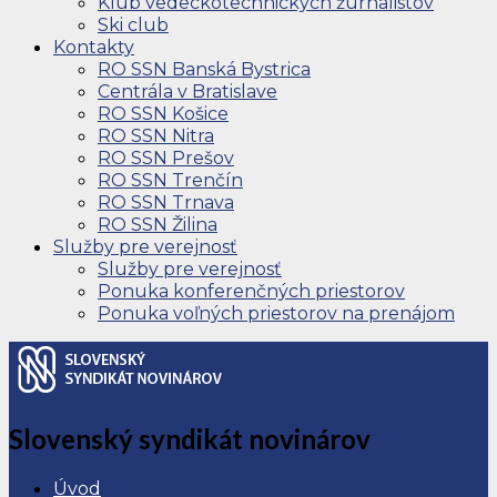
Klub vedeckotechnických žurnalistov
Ski club
Kontakty
RO SSN Banská Bystrica
Centrála v Bratislave
RO SSN Košice
RO SSN Nitra
RO SSN Prešov
RO SSN Trenčín
RO SSN Trnava
RO SSN Žilina
Služby pre verejnosť
Služby pre verejnosť
Ponuka konferenčných priestorov
Ponuka voľných priestorov na prenájom
Slovenský syndikát novinárov
Úvod