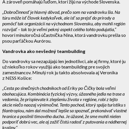
A zároveň pomáhajú ľuďom, ktorí žijú na východe Slovenska.
„Dobročinnosť je hlavný dôvod, prečo som na vandrovku šla. Na
túru môže ísť človek kedykoľvek, ale ísť sa prejsť do prírody a
pomôcť tak organizácií na východnom Slovensku, aby mohli región
rozvíjať – tak to je veľmi pekný aspekt celého tohto podujatia,“
hovorí minuloročná účastníčka Nina, ktorá vandrovku prešla so
psou parťáčkou Aurórou.
Vandrovka ako nevšedný teambuilding
Do vandrovky sa nezapájajú len jednotlivci, ale aj firmy, ktoré ju
už niekoľko rokov využijú ako teambuilding pre svojich
zamestnancov. Minulý rok ju takto absolvovala aj Veronika
z NESS Košice:
„Cesta po slnečných chodníkoch od Eriky po Čičky bola veľmi
obohacujúca. Kombinácia fyzickej výzvy, úžasného jedla na trase a
vedomia, že prispievate k zlepšeniu života v regióne, robí z tejto
akcie niečo naozaj výnimočné. Tento pochod, ktorý spája turistiku s
filantropiou, nám dal možnosť lepšie sa spoznať, prekonávať vlastné
hranice a posilnil tímového ducha. Je úžasné, že sme mohli nielen
podporiť dobrú vec, ale aj zažiť čistú radosť z putovania a nádhernej
krajiny.“