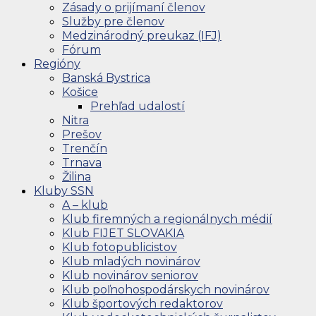
Zásady o prijímaní členov
Služby pre členov
Medzinárodný preukaz (IFJ)
Fórum
Regióny
Banská Bystrica
Košice
Prehľad udalostí
Nitra
Prešov
Trenčín
Trnava
Žilina
Kluby SSN
A – klub
Klub firemných a regionálnych médií
Klub FIJET SLOVAKIA
Klub fotopublicistov
Klub mladých novinárov
Klub novinárov seniorov
Klub poľnohospodárskych novinárov
Klub športových redaktorov