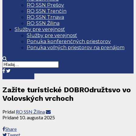
RO SSN Prešov
RO SSN Trenčín
RO SSN Trnava
RO SSN Žilina
Služby pre verejnosť
Služby pre verejnosť
Ponuka konferenčných priestorov
Ponuka voľných priestorov na prenájom
Tlačové správy
Zažite turistické DOBROdružtsvo vo
Volovských vrchoch
Pridal
RO SSN Žilina
Pridané
10. augusta 2025
Share
Tweet