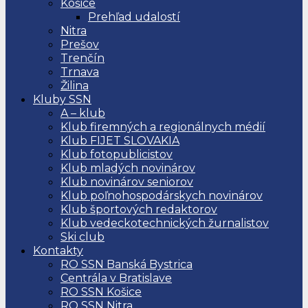
Košice
Prehľad udalostí
Nitra
Prešov
Trenčín
Trnava
Žilina
Kluby SSN
A – klub
Klub firemných a regionálnych médií
Klub FIJET SLOVAKIA
Klub fotopublicistov
Klub mladých novinárov
Klub novinárov seniorov
Klub poľnohospodárskych novinárov
Klub športových redaktorov
Klub vedeckotechnických žurnalistov
Ski club
Kontakty
RO SSN Banská Bystrica
Centrála v Bratislave
RO SSN Košice
RO SSN Nitra