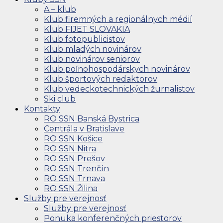
A – klub
Klub firemných a regionálnych médií
Klub FIJET SLOVAKIA
Klub fotopublicistov
Klub mladých novinárov
Klub novinárov seniorov
Klub poľnohospodárskych novinárov
Klub športových redaktorov
Klub vedeckotechnických žurnalistov
Ski club
Kontakty
RO SSN Banská Bystrica
Centrála v Bratislave
RO SSN Košice
RO SSN Nitra
RO SSN Prešov
RO SSN Trenčín
RO SSN Trnava
RO SSN Žilina
Služby pre verejnosť
Služby pre verejnosť
Ponuka konferenčných priestorov