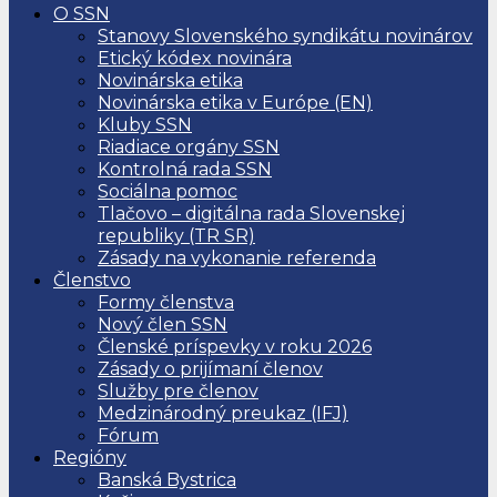
O SSN
Stanovy Slovenského syndikátu novinárov
Etický kódex novinára
Novinárska etika
Novinárska etika v Európe (EN)
Kluby SSN
Riadiace orgány SSN
Kontrolná rada SSN
Sociálna pomoc
Tlačovo – digitálna rada Slovenskej
republiky (TR SR)
Zásady na vykonanie referenda
Členstvo
Formy členstva
Nový člen SSN
Členské príspevky v roku 2026
Zásady o prijímaní členov
Služby pre členov
Medzinárodný preukaz (IFJ)
Fórum
Regióny
Banská Bystrica