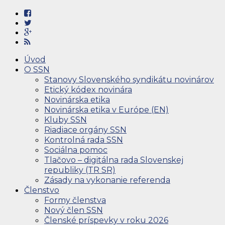
Úvod
O SSN
Stanovy Slovenského syndikátu novinárov
Etický kódex novinára
Novinárska etika
Novinárska etika v Európe (EN)
Kluby SSN
Riadiace orgány SSN
Kontrolná rada SSN
Sociálna pomoc
Tlačovo – digitálna rada Slovenskej
republiky (TR SR)
Zásady na vykonanie referenda
Členstvo
Formy členstva
Nový člen SSN
Členské príspevky v roku 2026