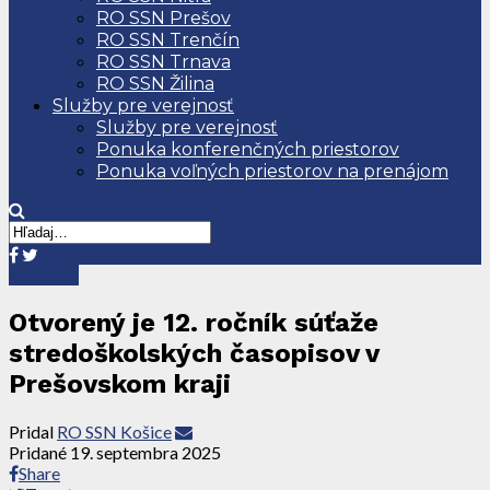
RO SSN Prešov
RO SSN Trenčín
RO SSN Trnava
RO SSN Žilina
Služby pre verejnosť
Služby pre verejnosť
Ponuka konferenčných priestorov
Ponuka voľných priestorov na prenájom
Aktuality
Otvorený je 12. ročník súťaže
stredoškolských časopisov v
Prešovskom kraji
Pridal
RO SSN Košice
Pridané
19. septembra 2025
Share