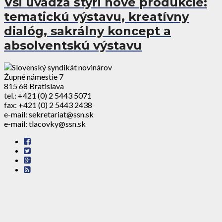
Vsi uvádza štyri nové produkcie:
tematickú výstavu, kreatívny
dialóg, sakrálny koncept a
absolventskú výstavu
Župné námestie 7
815 68 Bratislava
tel.: +421 (0) 2 5443 5071
fax: +421 (0) 2 5443 2438
e-mail: sekretariat@ssn.sk
e-mail: tlacovky@ssn.sk