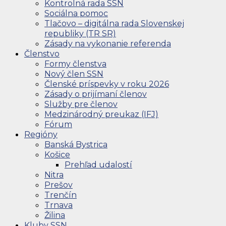
Kontrolná rada SSN
Sociálna pomoc
Tlačovo – digitálna rada Slovenskej
republiky (TR SR)
Zásady na vykonanie referenda
Členstvo
Formy členstva
Nový člen SSN
Členské príspevky v roku 2026
Zásady o prijímaní členov
Služby pre členov
Medzinárodný preukaz (IFJ)
Fórum
Regióny
Banská Bystrica
Košice
Prehľad udalostí
Nitra
Prešov
Trenčín
Trnava
Žilina
Kluby SSN