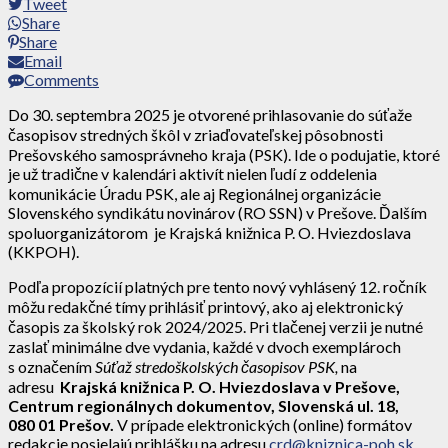
Tweet
Share
Share
Email
Comments
Do 30. septembra 2025 je otvorené prihlasovanie do súťaže
časopisov stredných škôl v zriaďovateľskej pôsobnosti
Prešovského samosprávneho kraja (PSK). Ide o podujatie, ktoré
je už tradične v kalendári aktivít nielen ľudí z oddelenia
komunikácie Úradu PSK, ale aj Regionálnej organizácie
Slovenského syndikátu novinárov (RO SSN) v Prešove. Ďalším
spoluorganizátorom je Krajská knižnica P. O. Hviezdoslava
(KKPOH).
Podľa propozícií platných pre tento nový vyhlásený 12. ročník
môžu redakčné tímy prihlásiť printový, ako aj elektronický
časopis za školský rok 2024/2025. Pri tlačenej verzii je nutné
zaslať minimálne dve vydania, každé v dvoch exemplároch
s označením
Súťaž stredoškolských časopisov PSK,
na
adresu
Krajská knižnica P. O. Hviezdoslava v Prešove,
Centrum regionálnych dokumentov, Slovenská ul. 18,
080 01 Prešov.
V prípade elektronických (online) formátov
redakcie posielajú prihlášku na adresu
crd@kniznica-poh.sk
,