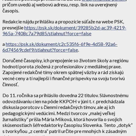
pričom uvedú aj webovú adresu, resp. link na uverejnený
časopis.
Redakcie nájdu prihlášku a propozície súťaže na webe PSK,
presnejšie
https://psk.sk/dokument/39285b2d-ac39-4219-
965a-7408c7a79d85/stiahnut?force=false
a
https://psk.sk/dokument/c2c535f6-6f9e-4d58-92a6-
6d74569cdef9/stiahnut?force=false
.
Doručené časopisy, ich prepojenie so životom školy a regiónu
hodnotí porota zložená z profesionálov z mediálnej praxe.
Zapojené redakčné tímy okrem spätnej väzby a rád získajú
vecné ceny a tí najlepší i finančné príspevky na svoju tvorivú
činnosť.
Do 11. ročníka sa prihlásilo dovedna 22 titulov. Slávnostnému
odovzdávaniu cien na pôde KKPOH v júni t. r. predchádzala
diskusia porotcov s členmi redakčných tímov, ale aj ich
pedagogickými vedúcimi. Medzi tvorcov „malej veľkej
žurnalistiky“ prišla Mária Miková, ktorá hovorila o svojich
skúsenostiach šéfredaktorky časopisu Slovenka. Tento „dotyk“
s tvorkyňou „z centra“ patril určite pre mnohých k zásadným