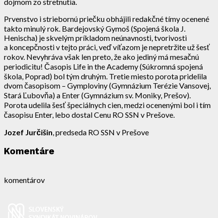
dojmom zo stretnutia.
Prvenstvo i striebornú priečku obhájili redakčné tímy ocenené
takto minulý rok. Bardejovský Gymoš (Spojená škola J.
Henischa) je skvelým príkladom neúnavnosti, tvorivosti
a koncepčnosti v tejto práci, veď víťazom je nepretržite už šesť
rokov. Nevyhráva však len preto, že ako jediný má mesačnú
periodicitu! Časopis Life in the Academy (Súkromná spojená
škola, Poprad) bol tým druhým. Tretie miesto porota pridelila
dvom časopisom – Gymploviny (Gymnázium Terézie Vansovej,
Stará Ľubovňa) a Enter (Gymnázium sv. Moniky, Prešov).
Porota udelila šesť špeciálnych cien, medzi ocenenými bol i tím
časopisu Enter, lebo dostal Cenu RO SSN v Prešove.
Jozef Jurčišin
, predseda RO SSN v Prešove
Komentáre
komentárov