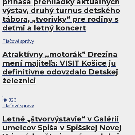
prináša prehliadky aktuálnych
výstav, druhý turnus detského
tábora, „tvorivky“ pre rodiny s
deťmi a letný koncert
Tlačové správy
Atraktívny ,,motorák” Drezina
mení majiteľa: VISIT Košice ju
definitívne odovzdalo Detskej
železnici
323
Tlačové správy
Letné „štvorvýstavie“ v Galérii
umelcov Spiša v Spišskej Novej