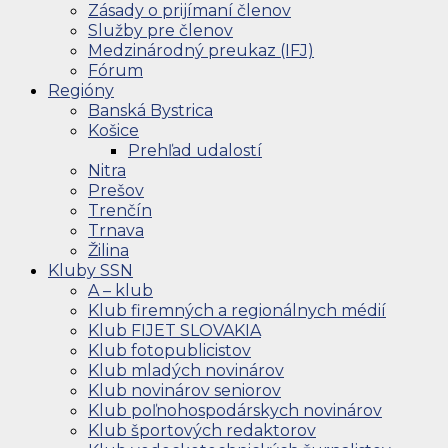
Zásady o prijímaní členov
Služby pre členov
Medzinárodný preukaz (IFJ)
Fórum
Regióny
Banská Bystrica
Košice
Prehľad udalostí
Nitra
Prešov
Trenčín
Trnava
Žilina
Kluby SSN
A – klub
Klub firemných a regionálnych médií
Klub FIJET SLOVAKIA
Klub fotopublicistov
Klub mladých novinárov
Klub novinárov seniorov
Klub poľnohospodárskych novinárov
Klub športových redaktorov