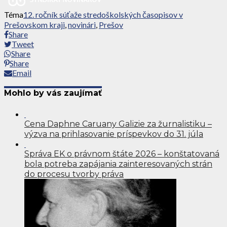
Téma
12. ročník súťaže stredoškolských časopisov v
Prešovskom kraji
,
novinári
,
Prešov
Share
Tweet
Share
Share
Email
Mohlo by vás zaujímať
Cena Daphne Caruany Galizie za žurnalistiku –
výzva na prihlasovanie príspevkov do 31. júla
Správa EK o právnom štáte 2026 – konštatovaná
bola potreba zapájania zainteresovaných strán
do procesu tvorby práva