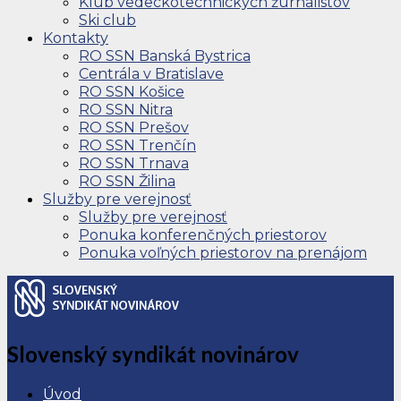
Klub vedeckotechnických žurnalistov
Ski club
Kontakty
RO SSN Banská Bystrica
Centrála v Bratislave
RO SSN Košice
RO SSN Nitra
RO SSN Prešov
RO SSN Trenčín
RO SSN Trnava
RO SSN Žilina
Služby pre verejnosť
Služby pre verejnosť
Ponuka konferenčných priestorov
Ponuka voľných priestorov na prenájom
Slovenský syndikát novinárov
Úvod