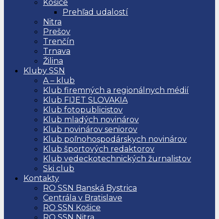
Košice
Prehľad udalostí
Nitra
Prešov
Trenčín
Trnava
Žilina
Kluby SSN
A – klub
Klub firemných a regionálnych médií
Klub FIJET SLOVAKIA
Klub fotopublicistov
Klub mladých novinárov
Klub novinárov seniorov
Klub poľnohospodárskych novinárov
Klub športových redaktorov
Klub vedeckotechnických žurnalistov
Ski club
Kontakty
RO SSN Banská Bystrica
Centrála v Bratislave
RO SSN Košice
RO SSN Nitra