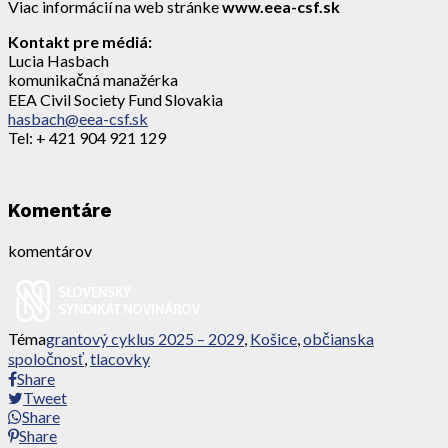
Viac informácií na web stránke
www.eea-csf.sk
Kontakt pre médiá:
Lucia Hasbach
komunikačná manažérka
EEA Civil Society Fund Slovakia
hasbach@eea-csf.sk
Tel: + 421 904 921 129
Komentáre
komentárov
Téma
grantový cyklus 2025 – 2029
,
Košice
,
občianska
spoločnosť
,
tlacovky
Share
Tweet
Share
Share