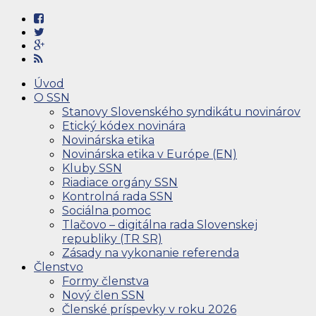
Úvod
O SSN
Stanovy Slovenského syndikátu novinárov
Etický kódex novinára
Novinárska etika
Novinárska etika v Európe (EN)
Kluby SSN
Riadiace orgány SSN
Kontrolná rada SSN
Sociálna pomoc
Tlačovo – digitálna rada Slovenskej
republiky (TR SR)
Zásady na vykonanie referenda
Členstvo
Formy členstva
Nový člen SSN
Členské príspevky v roku 2026