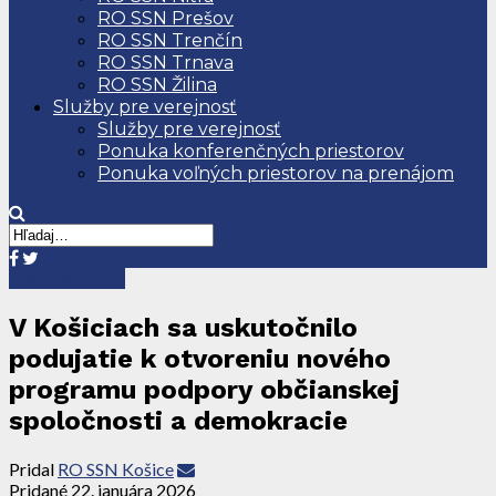
RO SSN Prešov
RO SSN Trenčín
RO SSN Trnava
RO SSN Žilina
Služby pre verejnosť
Služby pre verejnosť
Ponuka konferenčných priestorov
Ponuka voľných priestorov na prenájom
Tlačové správy
V Košiciach sa uskutočnilo
podujatie k otvoreniu nového
programu podpory občianskej
spoločnosti a demokracie
Pridal
RO SSN Košice
Pridané
22. januára 2026