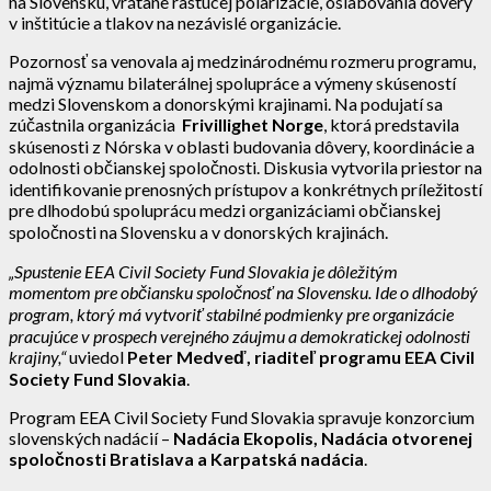
na Slovensku, vrátane rastúcej polarizácie, oslabovania dôvery
v inštitúcie a tlakov na nezávislé organizácie.
Pozornosť sa venovala aj medzinárodnému rozmeru programu,
najmä významu bilaterálnej spolupráce a výmeny skúseností
medzi Slovenskom a donorskými krajinami. Na podujatí sa
zúčastnila organizácia
Frivillighet Norge
, ktorá predstavila
skúsenosti z Nórska v oblasti budovania dôvery, koordinácie a
odolnosti občianskej spoločnosti. Diskusia vytvorila priestor na
identifikovanie prenosných prístupov a konkrétnych príležitostí
pre dlhodobú spoluprácu medzi organizáciami občianskej
spoločnosti na Slovensku a v donorských krajinách.
„Spustenie EEA Civil Society Fund Slovakia je dôležitým
momentom pre občiansku spoločnosť na Slovensku. Ide o dlhodobý
program, ktorý má vytvoriť stabilné podmienky pre organizácie
pracujúce v prospech verejného záujmu a demokratickej odolnosti
krajiny,“
uviedol
Peter Medveď, riaditeľ programu EEA Civil
Society Fund Slovakia
.
Program EEA Civil Society Fund Slovakia spravuje konzorcium
slovenských nadácií –
Nadácia Ekopolis, Nadácia otvorenej
spoločnosti Bratislava a Karpatská nadácia
.