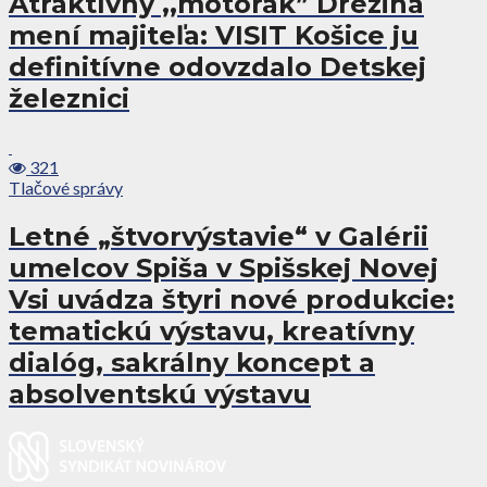
Atraktívny ,,motorák” Drezina
mení majiteľa: VISIT Košice ju
definitívne odovzdalo Detskej
železnici
321
Tlačové správy
Letné „štvorvýstavie“ v Galérii
umelcov Spiša v Spišskej Novej
Vsi uvádza štyri nové produkcie:
tematickú výstavu, kreatívny
dialóg, sakrálny koncept a
absolventskú výstavu