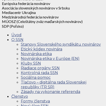
Európska federácia novinárov
Asociácia slovenských novinárov v Srbsku
Mediacentr Ukrajina
Medzinárodná federácia novinárov
MÚOSZ (Celoštátny zväz maďarských novinárov)
SDP (Poľsko)
Úvod
O SSN
Stanovy Slovenského syndikátu novinárov
Etický kódex novinára
Novinárska etika
Novinárska etika v Európe (EN)
Kluby SSN
Riadiace orgány SSN
Kontrolná rada SSN
Sociálna pomoc
Tlačovo – digitálna rada Slovenskej
republiky (TR SR)
Zásady na vykonanie referenda
Členstvo
Formy členstva
Nový člen SSN