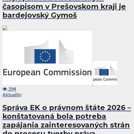
časopisom v Prešovskom kraji je
bardejovský Gymoš
394
Aktuality
Správa EK o právnom štáte 2026 –
konštatovaná bola potreba
zapájania zainteresovaných strán
do procesu tvorby práva