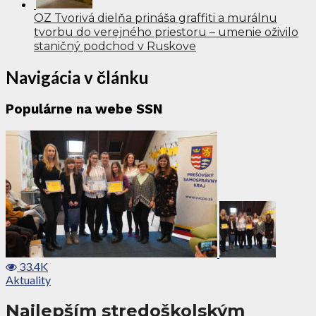
OZ Tvorivá dielňa prináša graffiti a murálnu
tvorbu do verejného priestoru – umenie oživilo
staničný podchod v Ruskove
Navigácia v článku
Populárne na webe SSN
33.4K
Aktuality
Najlepším stredoškolským