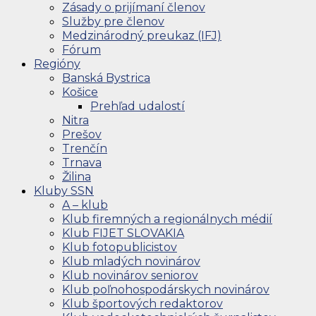
Zásady o prijímaní členov
Služby pre členov
Medzinárodný preukaz (IFJ)
Fórum
Regióny
Banská Bystrica
Košice
Prehľad udalostí
Nitra
Prešov
Trenčín
Trnava
Žilina
Kluby SSN
A – klub
Klub firemných a regionálnych médií
Klub FIJET SLOVAKIA
Klub fotopublicistov
Klub mladých novinárov
Klub novinárov seniorov
Klub poľnohospodárskych novinárov
Klub športových redaktorov