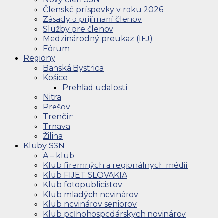
Členské príspevky v roku 2026
Zásady o prijímaní členov
Služby pre členov
Medzinárodný preukaz (IFJ)
Fórum
Regióny
Banská Bystrica
Košice
Prehľad udalostí
Nitra
Prešov
Trenčín
Trnava
Žilina
Kluby SSN
A – klub
Klub firemných a regionálnych médií
Klub FIJET SLOVAKIA
Klub fotopublicistov
Klub mladých novinárov
Klub novinárov seniorov
Klub poľnohospodárskych novinárov