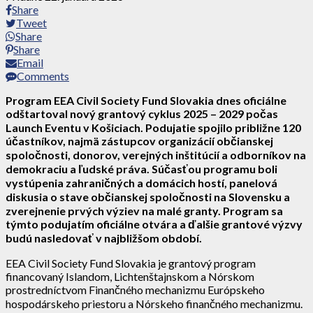
Share
Tweet
Share
Share
Email
Comments
Program EEA Civil Society Fund Slovakia dnes oficiálne
odštartoval nový grantový cyklus 2025 – 2029 počas
Launch Eventu v Košiciach. Podujatie spojilo približne 120
účastníkov, najmä zástupcov organizácií občianskej
spoločnosti, donorov, verejných inštitúcií a odborníkov na
demokraciu a ľudské práva. Súčasťou programu boli
vystúpenia zahraničných a domácich hostí, panelová
diskusia o stave občianskej spoločnosti na Slovensku a
zverejnenie prvých výziev na malé granty. Program sa
týmto podujatím oficiálne otvára a ďalšie grantové výzvy
budú nasledovať v najbližšom období.
EEA Civil Society Fund Slovakia je grantový program
financovaný Islandom, Lichtenštajnskom a Nórskom
prostredníctvom Finančného mechanizmu Európskeho
hospodárskeho priestoru a Nórskeho finančného mechanizmu.