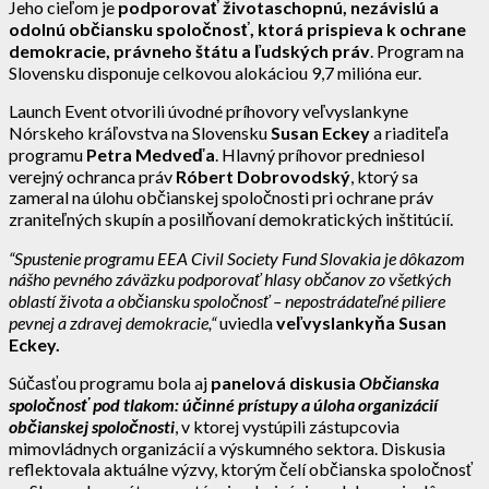
Jeho cieľom je
podporovať životaschopnú, nezávislú a
odolnú občiansku spoločnosť, ktorá prispieva k ochrane
demokracie, právneho štátu a ľudských práv
. Program na
Slovensku disponuje celkovou alokáciou 9,7 milióna eur.
Launch Event otvorili úvodné príhovory veľvyslankyne
Nórskeho kráľovstva na Slovensku
Susan Eckey
a riaditeľa
programu
Petra Medveďa
. Hlavný príhovor predniesol
verejný ochranca práv
Róbert Dobrovodský
, ktorý sa
zameral na úlohu občianskej spoločnosti pri ochrane práv
zraniteľných skupín a posilňovaní demokratických inštitúcií.
“Spustenie programu EEA Civil Society Fund Slovakia je dôkazom
nášho pevného záväzku podporovať hlasy občanov zo všetkých
oblastí života a občiansku spoločnosť – nepostrádateľné piliere
pevnej a zdravej demokracie,“
uviedla
veľvyslankyňa Susan
Eckey.
Súčasťou programu bola aj
panelová diskusia
Občianska
spoločnosť pod tlakom: účinné prístupy a úloha organizácií
občianskej spoločnosti
, v ktorej vystúpili zástupcovia
mimovládnych organizácií a výskumného sektora. Diskusia
reflektovala aktuálne výzvy, ktorým čelí občianska spoločnosť