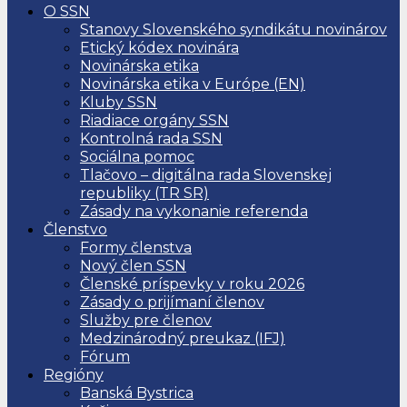
O SSN
Stanovy Slovenského syndikátu novinárov
Etický kódex novinára
Novinárska etika
Novinárska etika v Európe (EN)
Kluby SSN
Riadiace orgány SSN
Kontrolná rada SSN
Sociálna pomoc
Tlačovo – digitálna rada Slovenskej
republiky (TR SR)
Zásady na vykonanie referenda
Členstvo
Formy členstva
Nový člen SSN
Členské príspevky v roku 2026
Zásady o prijímaní členov
Služby pre členov
Medzinárodný preukaz (IFJ)
Fórum
Regióny
Banská Bystrica