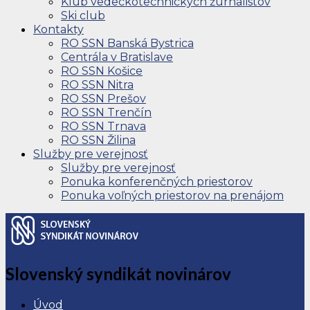
Klub vedeckotechnických žurnalistov
Ski club
Kontakty
RO SSN Banská Bystrica
Centrála v Bratislave
RO SSN Košice
RO SSN Nitra
RO SSN Prešov
RO SSN Trenčín
RO SSN Trnava
RO SSN Žilina
Služby pre verejnosť
Služby pre verejnosť
Ponuka konferenčných priestorov
Ponuka voľných priestorov na prenájom
Slovenský syndikát novinárov
Úvod