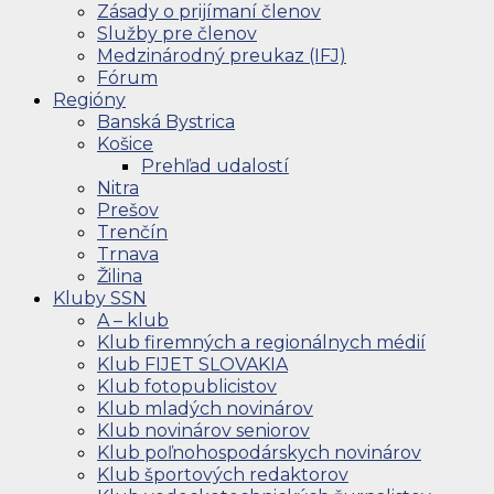
Zásady o prijímaní členov
Služby pre členov
Medzinárodný preukaz (IFJ)
Fórum
Regióny
Banská Bystrica
Košice
Prehľad udalostí
Nitra
Prešov
Trenčín
Trnava
Žilina
Kluby SSN
A – klub
Klub firemných a regionálnych médií
Klub FIJET SLOVAKIA
Klub fotopublicistov
Klub mladých novinárov
Klub novinárov seniorov
Klub poľnohospodárskych novinárov
Klub športových redaktorov