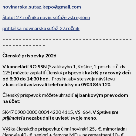
novinarska.sutaz.kepo@gmail.com
Štatút 27. ročníka novin. súťaže vsl.regiónu
prihláška_novinárska súťaž_27.ročník
– – – – – – – – – – – – – – – – – – – – – – – – – – – – – – – – – – – – – – –
– – – – – – – – – – – – –
Členské príspevky 2026
V kancelárii RO SSN
(Szakkayho 1, Košice, 1. posch.
–
č. dv.
125) môžete zaplatiť členský príspevok
každý pracovný deň
od 8:30 do 14:30 hod.
Prosím, aby ste svoju návštevu
v kancelárii
avizovali telefonicky na 0903 845 120.
Členský príspevok môžete uhradiť
aj bankovým prevodom
na účet:
SK47 0900 0000 0004 4220 4115, VS: 664.
V
Správe pre
prijímateľa
nezabudnite uviesť svoje meno
.
Výška členského príspevku: činní novinári 25,- €, mimoriadni
členovia 40,- €, seniori + ženy na MD + nezamestnaní 10,- €.