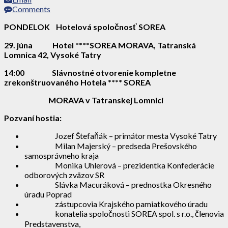
Comments
PONDELOK
Hotelová spoločnosť SOREA
29. júna
Hotel ****SOREA MORAVA, Tatranská
Lomnica 42, Vysoké Tatry
14:00
Slávnostné otvorenie kompletne
zrekonštruovaného Hotela **** SOREA
MORAVA v Tatranskej Lomnici
Pozvaní hostia:
Jozef Štefaňák – primátor mesta Vysoké Tatry
Milan Majerský – predseda Prešovského
samosprávneho kraja
Monika Uhlerová – prezidentka Konfederácie
odborových zväzov SR
Slávka Macuráková – prednostka Okresného
úradu Poprad
zástupcovia Krajského pamiatkového úradu
konatelia spoločnosti SOREA spol. s r.o., členovia
Predstavenstva,