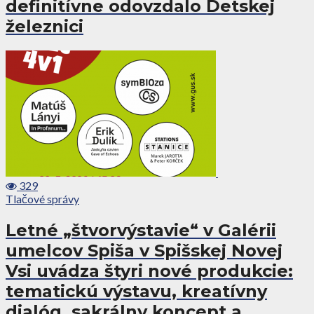
definitívne odovzdalo Detskej
železnici
329
Tlačové správy
Letné „štvorvýstavie“ v Galérii
umelcov Spiša v Spišskej Novej
Vsi uvádza štyri nové produkcie:
tematickú výstavu, kreatívny
dialóg, sakrálny koncept a