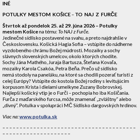
INÉ
POTULKY MESTOM KOŠICE
–
TO NAJ Z FURČE
Štvrtok až pondelok 25. až 29. júna 2026 – Potulky
mestom Košice
na tému:
To NAJ z Furče
.
Jedinečné sídlisko postavené na svahu, a preto najdrahšie v
Československu. Košická Hagia Sofia – vstúpite do nádherne
vyzdobeného chrámu Božej múdrosti. Mozaiky a sochy
slávnych slovenských umelcov, okolo ktorých chodíte.
Sochy Jána Mathého, Juraja Bartusza, Štefana Kovaľa,
mozaiky Karola Csakóa, Petra Beňa. Prečo už sídlisko
nemá stodoly na paneláku, na ktoré sa chodili pozerať turisti z
celej Európy? Vstúpite do kostola Božej rodiny s levitujúcim
korpusom Krista i dielami umelkyne Zuzany Bobrovskej.
Najlepší košický vtip je o Furči – pochopia ho iba Košičania.
Furča z maďarského furcsa, môže znamenať „zvláštny“ alebo
„divný“. Potulka v spolupráci MČ Sídlisko dargovských hrdinov.
Viac na:
www.potulka.sk
– – – – – – – – – – – – – – – – – – – – – – – – – – – – – – – – – – – – – – –
– – – – – – – – – – – – – – – – – – – –