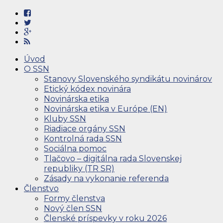
Úvod
O SSN
Stanovy Slovenského syndikátu novinárov
Etický kódex novinára
Novinárska etika
Novinárska etika v Európe (EN)
Kluby SSN
Riadiace orgány SSN
Kontrolná rada SSN
Sociálna pomoc
Tlačovo – digitálna rada Slovenskej
republiky (TR SR)
Zásady na vykonanie referenda
Členstvo
Formy členstva
Nový člen SSN
Členské príspevky v roku 2026