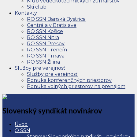
Klub vedeckotechnických žurnalistov
Ski club
Kontakty
RO SSN Banská Bystrica
Centrála v Bratislave
RO SSN Košice
RO SSN Nitra
RO SSN Prešov
RO SSN Trenčín
RO SSN Trnava
RO SSN Žilina
Služby pre verejnosť
Služby pre verejnosť
Ponuka konferenčných priestorov
Ponuka voľných priestorov na prenájom
Slovenský syndikát novinárov
Úvod
O SSN
Stanovy Slovenského syndikátu novinárov