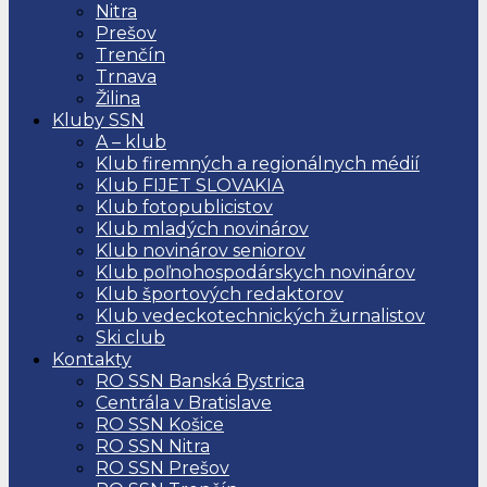
Nitra
Prešov
Trenčín
Trnava
Žilina
Kluby SSN
A – klub
Klub firemných a regionálnych médií
Klub FIJET SLOVAKIA
Klub fotopublicistov
Klub mladých novinárov
Klub novinárov seniorov
Klub poľnohospodárskych novinárov
Klub športových redaktorov
Klub vedeckotechnických žurnalistov
Ski club
Kontakty
RO SSN Banská Bystrica
Centrála v Bratislave
RO SSN Košice
RO SSN Nitra
RO SSN Prešov