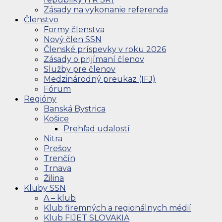
Zásady na vykonanie referenda
Členstvo
Formy členstva
Nový člen SSN
Členské príspevky v roku 2026
Zásady o prijímaní členov
Služby pre členov
Medzinárodný preukaz (IFJ)
Fórum
Regióny
Banská Bystrica
Košice
Prehľad udalostí
Nitra
Prešov
Trenčín
Trnava
Žilina
Kluby SSN
A – klub
Klub firemných a regionálnych médií
Klub FIJET SLOVAKIA