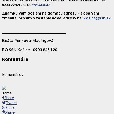
(podrobnosti aj na
www.ssn.sk
)
Známku Vám pošlem na domácu adresu – ak sa Vám
zmenila, prosím o zaslanie novej adresy na:
kosice@ssn.sk
__________________________________________
Beáta Penxová-Mačingová
RO SSN Košice 0903 845 120
Komentáre
komentárov
Téma
Share
Tweet
Share
Share