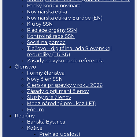
Etický kódex novinára
Novinárska etika
Novinárska etika v Európe (EN)
Kluby SSN
Riadiace orgány SSN
Kontrolná rada SSN
Sociálna pomoc
Tlačovo – digitálna rada Slovenskej
republiky (TR SR)
Zásady na vykonanie referenda
Členstvo
Formy členstva
Nový člen SSN
Členské príspevky v roku 2026
Zásady o prijímaní členov
Služby pre členov
Medzinárodný preukaz (IFJ)
Fórum
Regióny
Banská Bystrica
Košice
Prehľad udalostí