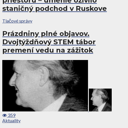
priestoru – umenie oživilo
staničný podchod v Ruskove
Tlačové správy
Prázdniny plné objavov.
Dvojtýždňový STEM tábor
premení vedu na zážitok
359
Aktuality