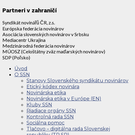
Partneri v zahraničí
Syndikát novinářů ČR, z.s.
Európska federácia novinárov
Asociácia slovenských novinárov v Srbsku
Mediacentr Ukrajina
Medzinárodná federácia novinárov
MÚOSZ (Celoštátny zväz maďarských novinárov)
SDP (Poľsko)
Úvod
O SSN
Stanovy Slovenského syndikátu novinárov
Etický kódex novinára
Novinárska etika
Novinárska etika v Európe (EN)
Kluby SSN
Riadiace orgány SSN
Kontrolná rada SSN
Sociálna pomoc
Tlačovo – digitálna rada Slovenskej
republiky (TR SR)