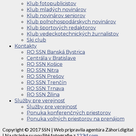
Klub fotopublicistov
Klub mladých novinárov
Klub novinárov seniorov
Klub poľnohospodárskych novinárov
Klub športových redaktorov
Klub vedeckotechnických žurnalistov
Ski club
Kontakty
RO SSN Banská Bystrica
Centrála v Bratislave
RO SSN Košice
RO SSN Nitra
RO SSN Prešov
RO SSN Trenčín
RO SSN Trnava
RO SSN Žilina
Služby pre verejnosť
Služby pre verejnosť
Ponuka konferenčných priestorov
Ponuka voľných priestorov na prenájom
Copyright © 2017 SSN | Web pripravila agentúra Záhorí.digital
| Na stránke su použité fotografie z
123rf.com