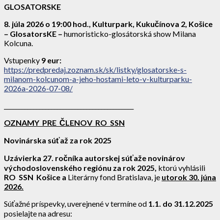
GLOSATORSKE
8. júla 2026 o 19:00 hod., Kulturpark, Kukučínova 2, Košice
– GlosatorsKE
–
humoristicko-glosátorská show Milana
Kolcuna.
Vstupenky
9 eur:
https://predpredaj.zoznam.sk/sk/listky/glosatorske-s-
milanom-kolcunom-a-jeho-hostami-leto-v-kulturparku-
2026a-2026-07-08/
____________________________________________
OZNAMY PRE ČLENOV RO SSN
Novinárska súťaž za rok 2025
Uzávierka 27. ročníka autorskej súťaže novinárov
východoslovenského regiónu za rok 2025,
ktorú vyhlásili
RO SSN Košice a
Literárny fond Bratislava, je
utorok
30. júna
2026.
Súťažné príspevky, uverejnené v termíne od
1.1. do 31.12.2025
posielajte na adresu: