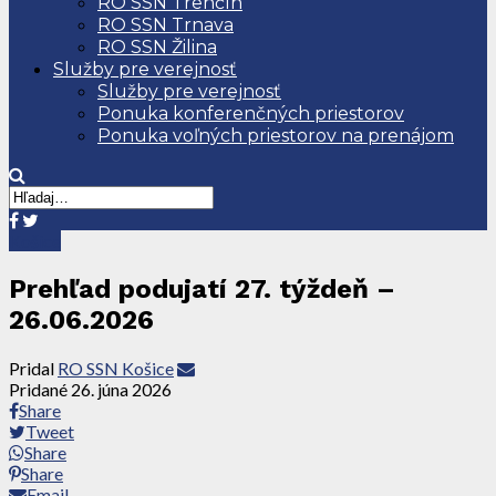
RO SSN Trenčín
RO SSN Trnava
RO SSN Žilina
Služby pre verejnosť
Služby pre verejnosť
Ponuka konferenčných priestorov
Ponuka voľných priestorov na prenájom
Košice
Prehľad podujatí 27. týždeň –
26.06.2026
Pridal
RO SSN Košice
Pridané
26. júna 2026
Share
Tweet
Share
Share
Email