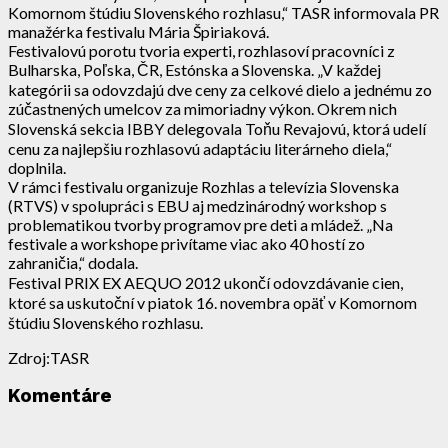
Komornom štúdiu Slovenského rozhlasu,“ TASR informovala PR
manažérka festivalu Mária Špiriaková.
Festivalovú porotu tvoria experti, rozhlasoví pracovníci z
Bulharska, Poľska, ČR, Estónska a Slovenska. „V každej
kategórii sa odovzdajú dve ceny za celkové dielo a jednému zo
zúčastnených umelcov za mimoriadny výkon. Okrem nich
Slovenská sekcia IBBY delegovala Toňu Revajovú, ktorá udelí
cenu za najlepšiu rozhlasovú adaptáciu literárneho diela,“
doplnila.
V rámci festivalu organizuje Rozhlas a televízia Slovenska
(RTVS) v spolupráci s EBU aj medzinárodný workshop s
problematikou tvorby programov pre deti a mládež. „Na
festivale a workshope privítame viac ako 40 hostí zo
zahraničia,“ dodala.
Festival PRIX EX AEQUO 2012 ukončí odovzdávanie cien,
ktoré sa uskutoční v piatok 16. novembra opäť v Komornom
štúdiu Slovenského rozhlasu.
Zdroj:TASR
Komentáre