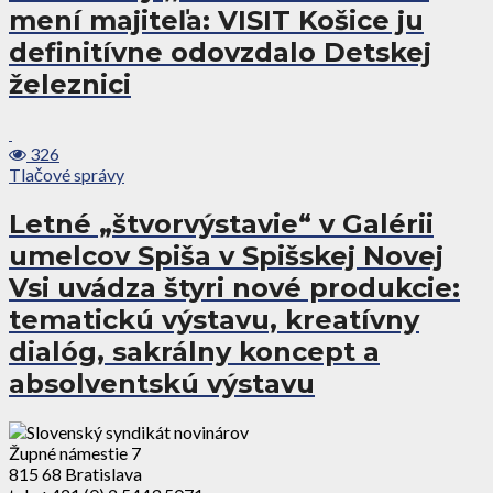
mení majiteľa: VISIT Košice ju
definitívne odovzdalo Detskej
železnici
326
Tlačové správy
Letné „štvorvýstavie“ v Galérii
umelcov Spiša v Spišskej Novej
Vsi uvádza štyri nové produkcie:
tematickú výstavu, kreatívny
dialóg, sakrálny koncept a
absolventskú výstavu
Župné námestie 7
815 68 Bratislava