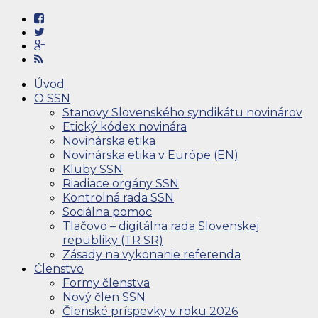
Úvod
O SSN
Stanovy Slovenského syndikátu novinárov
Etický kódex novinára
Novinárska etika
Novinárska etika v Európe (EN)
Kluby SSN
Riadiace orgány SSN
Kontrolná rada SSN
Sociálna pomoc
Tlačovo – digitálna rada Slovenskej
republiky (TR SR)
Zásady na vykonanie referenda
Členstvo
Formy členstva
Nový člen SSN
Členské príspevky v roku 2026