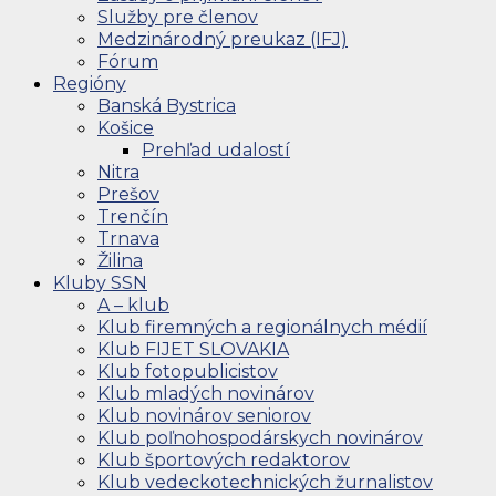
Služby pre členov
Medzinárodný preukaz (IFJ)
Fórum
Regióny
Banská Bystrica
Košice
Prehľad udalostí
Nitra
Prešov
Trenčín
Trnava
Žilina
Kluby SSN
A – klub
Klub firemných a regionálnych médií
Klub FIJET SLOVAKIA
Klub fotopublicistov
Klub mladých novinárov
Klub novinárov seniorov
Klub poľnohospodárskych novinárov
Klub športových redaktorov
Klub vedeckotechnických žurnalistov