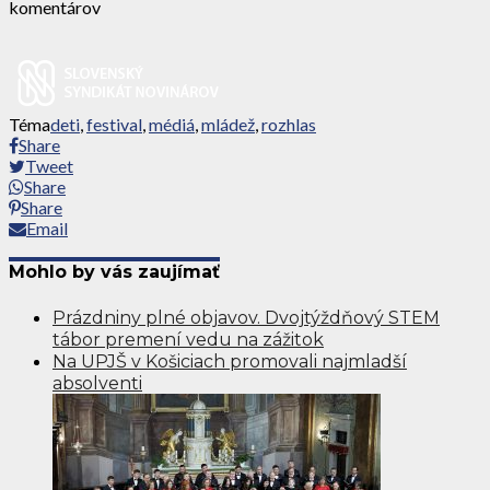
komentárov
Téma
deti
,
festival
,
médiá
,
mládež
,
rozhlas
Share
Tweet
Share
Share
Email
Mohlo by vás zaujímať
Prázdniny plné objavov. Dvojtýždňový STEM
tábor premení vedu na zážitok
Na UPJŠ v Košiciach promovali najmladší
absolventi