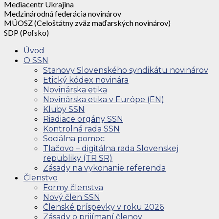
Mediacentr Ukrajina
Medzinárodná federácia novinárov
MÚOSZ (Celoštátny zväz maďarských novinárov)
SDP (Poľsko)
Úvod
O SSN
Stanovy Slovenského syndikátu novinárov
Etický kódex novinára
Novinárska etika
Novinárska etika v Európe (EN)
Kluby SSN
Riadiace orgány SSN
Kontrolná rada SSN
Sociálna pomoc
Tlačovo – digitálna rada Slovenskej
republiky (TR SR)
Zásady na vykonanie referenda
Členstvo
Formy členstva
Nový člen SSN
Členské príspevky v roku 2026
Zásady o prijímaní členov