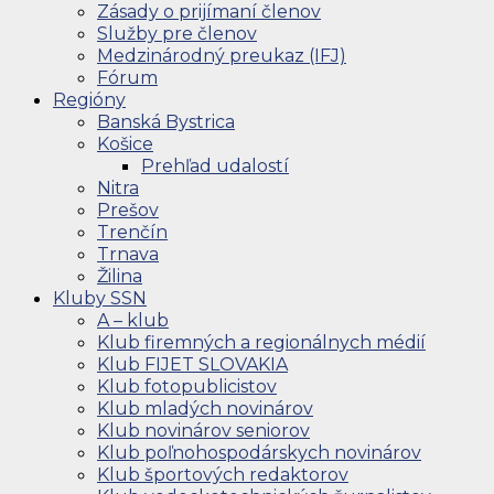
Zásady o prijímaní členov
Služby pre členov
Medzinárodný preukaz (IFJ)
Fórum
Regióny
Banská Bystrica
Košice
Prehľad udalostí
Nitra
Prešov
Trenčín
Trnava
Žilina
Kluby SSN
A – klub
Klub firemných a regionálnych médií
Klub FIJET SLOVAKIA
Klub fotopublicistov
Klub mladých novinárov
Klub novinárov seniorov
Klub poľnohospodárskych novinárov
Klub športových redaktorov