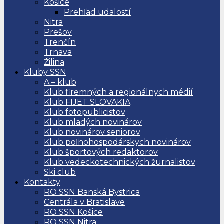
Košice
Prehľad udalostí
Nitra
Prešov
Trenčín
Trnava
Žilina
Kluby SSN
A – klub
Klub firemných a regionálnych médií
Klub FIJET SLOVAKIA
Klub fotopublicistov
Klub mladých novinárov
Klub novinárov seniorov
Klub poľnohospodárskych novinárov
Klub športových redaktorov
Klub vedeckotechnických žurnalistov
Ski club
Kontakty
RO SSN Banská Bystrica
Centrála v Bratislave
RO SSN Košice
RO SSN Nitra