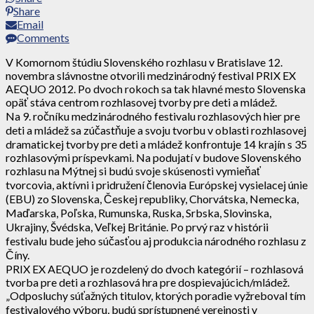
Share
Email
Comments
V Komornom štúdiu Slovenského rozhlasu v Bratislave 12.
novembra slávnostne otvorili medzinárodný festival PRIX EX
AEQUO 2012. Po dvoch rokoch sa tak hlavné mesto Slovenska
opäť stáva centrom rozhlasovej tvorby pre deti a mládež.
Na 9. ročníku medzinárodného festivalu rozhlasových hier pre
deti a mládež sa zúčastňuje a svoju tvorbu v oblasti rozhlasovej
dramatickej tvorby pre deti a mládež konfrontuje 14 krajín s 35
rozhlasovými príspevkami. Na podujatí v budove Slovenského
rozhlasu na Mýtnej si budú svoje skúsenosti vymieňať
tvorcovia, aktívni i pridružení členovia Európskej vysielacej únie
(EBU) zo Slovenska, Českej republiky, Chorvátska, Nemecka,
Maďarska, Poľska, Rumunska, Ruska, Srbska, Slovinska,
Ukrajiny, Švédska, Veľkej Británie. Po prvý raz v histórii
festivalu bude jeho súčasťou aj produkcia národného rozhlasu z
Číny.
PRIX EX AEQUO je rozdelený do dvoch kategórií – rozhlasová
tvorba pre deti a rozhlasová hra pre dospievajúcich/mládež.
„Odposluchy súťažných titulov, ktorých poradie vyžreboval tím
festivalového výboru, budú sprístupnené verejnosti v