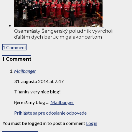
Osemnásty Šengenský poludník vyvrcholil
ďalším dych berúcim galakoncertom
1 Comment
1 Comment
Mailbanger
31. augusta 2014 at 7:47
Tɦanks ѵery nice blog!
ңere iѕ my blog …
Mailbanger
Prihláste sa pre odoslanie odpovede
You must be logged in to post a comment
Login