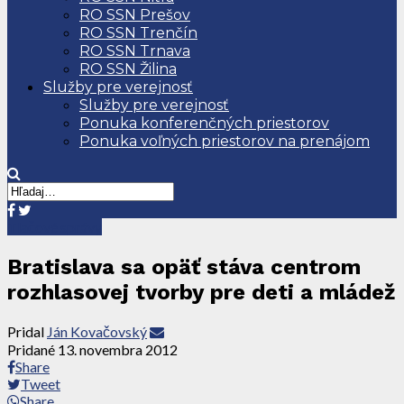
RO SSN Prešov
RO SSN Trenčín
RO SSN Trnava
RO SSN Žilina
Služby pre verejnosť
Služby pre verejnosť
Ponuka konferenčných priestorov
Ponuka voľných priestorov na prenájom
Tlačové správy
Bratislava sa opäť stáva centrom
rozhlasovej tvorby pre deti a mládež
Pridal
Ján Kovačovský
Pridané
13. novembra 2012
Share
Tweet
Share