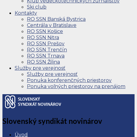
Klub vedeckotechnických žurnalistov
Ski club
Kontakty
RO SSN Banská Bystrica
Centrála v Bratislave
RO SSN Košice
RO SSN Nitra
RO SSN Prešov
RO SSN Trenčín
RO SSN Trnava
RO SSN Žilina
Služby pre verejnosť
Služby pre verejnosť
Ponuka konferenčných priestorov
Ponuka voľných priestorov na prenájom
Slovenský syndikát novinárov
Úvod