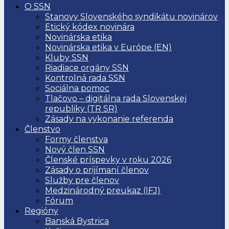
O SSN
Stanovy Slovenského syndikátu novinárov
Etický kódex novinára
Novinárska etika
Novinárska etika v Európe (EN)
Kluby SSN
Riadiace orgány SSN
Kontrolná rada SSN
Sociálna pomoc
Tlačovo – digitálna rada Slovenskej
republiky (TR SR)
Zásady na vykonanie referenda
Členstvo
Formy členstva
Nový člen SSN
Členské príspevky v roku 2026
Zásady o prijímaní členov
Služby pre členov
Medzinárodný preukaz (IFJ)
Fórum
Regióny
Banská Bystrica