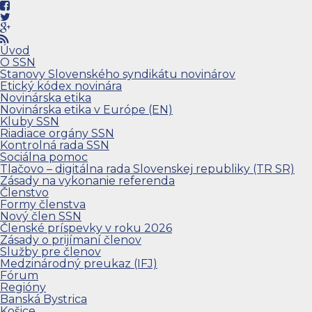
Úvod
O SSN
Stanovy Slovenského syndikátu novinárov
Etický kódex novinára
Novinárska etika
Novinárska etika v Európe (EN)
Kluby SSN
Riadiace orgány SSN
Kontrolná rada SSN
Sociálna pomoc
Tlačovo – digitálna rada Slovenskej republiky (TR SR)
Zásady na vykonanie referenda
Členstvo
Formy členstva
Nový člen SSN
Členské príspevky v roku 2026
Zásady o prijímaní členov
Služby pre členov
Medzinárodný preukaz (IFJ)
Fórum
Regióny
Banská Bystrica
Košice