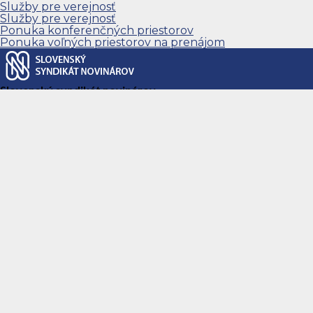
Služby pre verejnosť
Služby pre verejnosť
Ponuka konferenčných priestorov
Ponuka voľných priestorov na prenájom
Slovenský syndikát novinárov
Úvod
O SSN
Stanovy Slovenského syndikátu novinárov
Etický kódex novinára
Novinárska etika
Novinárska etika v Európe (EN)
Kluby SSN
Riadiace orgány SSN
Kontrolná rada SSN
Sociálna pomoc
Tlačovo – digitálna rada Slovenskej republiky (TR SR)
Zásady na vykonanie referenda
Členstvo
Formy členstva
Nový člen SSN
Členské príspevky v roku 2026
Zásady o prijímaní členov
Služby pre členov