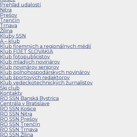
Prehľad udalostí
Nitra
Prešov
Trenčín
Trnava
Žilina
Kluby SSN
A – klub
Klub firemných a regionálnych médií
Klub FIJET SLOVAKIA
Klub fotopublicistov
Klub mladých novinárov
Klub novinárov seniorov
Klub poľnohospodárskych novinárov
Klub športových redaktorov
Klub vedeckotechnických žurnalistov
Ski club
Kontakty
RO SSN Banská Bystrica
Centrála v Bratislave
RO SSN Košice
RO SSN Nitra
RO SSN Prešov
RO SSN Trenčín
RO SSN Trnava
RO SSN Žilina