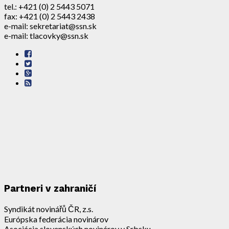
tel.: +421 (0) 2 5443 5071
fax: +421 (0) 2 5443 2438
e-mail: sekretariat@ssn.sk
e-mail: tlacovky@ssn.sk
Partneri v zahraničí
Syndikát novinářů ČR, z.s.
Európska federácia novinárov
Asociácia slovenských novinárov v Srbsku