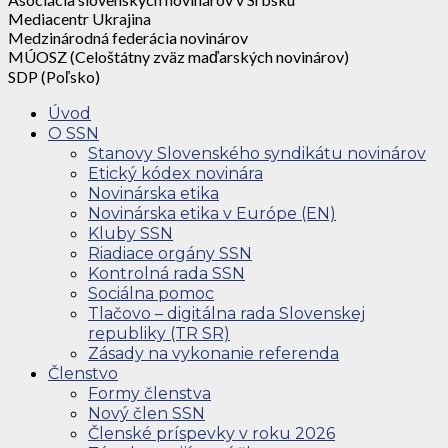
Mediacentr Ukrajina
Medzinárodná federácia novinárov
MÚOSZ (Celoštátny zväz maďarských novinárov)
SDP (Poľsko)
Úvod
O SSN
Stanovy Slovenského syndikátu novinárov
Etický kódex novinára
Novinárska etika
Novinárska etika v Európe (EN)
Kluby SSN
Riadiace orgány SSN
Kontrolná rada SSN
Sociálna pomoc
Tlačovo – digitálna rada Slovenskej
republiky (TR SR)
Zásady na vykonanie referenda
Členstvo
Formy členstva
Nový člen SSN
Členské príspevky v roku 2026