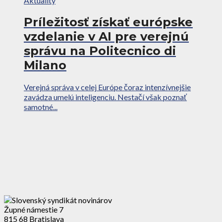
Aktuality
Príležitosť získať európske
vzdelanie v AI pre verejnú
správu na Politecnico di
Milano
Verejná správa v celej Európe čoraz intenzívnejšie
zavádza umelú inteligenciu. Nestačí však poznať
samotné...
Župné námestie 7
815 68 Bratislava