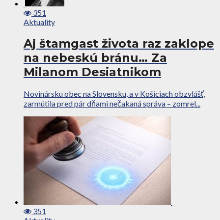
351
Aktuality
Aj štamgast života raz zaklope
na nebeskú bránu… Za
Milanom Desiatnikom
Novinársku obec na Slovensku, a v Košiciach obzvlášť,
zarmútila pred pár dňami nečakaná správa – zomrel...
351