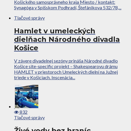
Košického samosprávneho kraja Miesto / kontakt:
Synagóga v Spišskom Podhradí, Štefánikova 532/78,...
Tlačové správy
Hamlet v umeleckých
dielňach Národného divadla
Košice
V závere divadelnej sezóny prináša Národné divadlo
Košice site-specific projekt – Shakespearovu drámu
HAMLET v priestoroch Umeleckých dielní na Južnej
triede v Košiciach. Inscenácia...
832
Tlačové správy
Živé vody bez hraníc