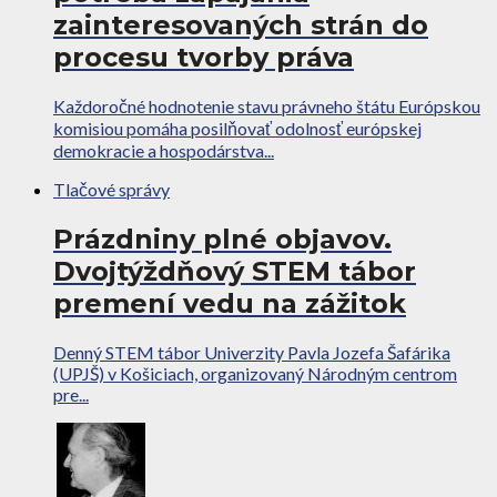
zainteresovaných strán do
procesu tvorby práva
Každoročné hodnotenie stavu právneho štátu Európskou
komisiou pomáha posilňovať odolnosť európskej
demokracie a hospodárstva...
Tlačové správy
Prázdniny plné objavov.
Dvojtýždňový STEM tábor
premení vedu na zážitok
Denný STEM tábor Univerzity Pavla Jozefa Šafárika
(UPJŠ) v Košiciach, organizovaný Národným centrom
pre...