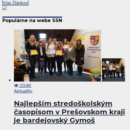
Viac článkov
Populárne na webe SSN
33.4K
Aktuality
Najlepším stredoškolským
časopisom v Prešovskom kraji
je bardejovský Gymoš