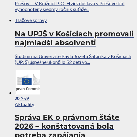
Prešov – V Knižnici P. O. Hviezdoslava v Prešove bol
vyhodnotený siedmy ročník súťaže...
Tlačové správy
Na UPJŠ v Košiciach promovali
najmladší absolventi
Štúdium na Univerzite Pavla Jozefa Šafárika v Košiciach
(UPJŠ) úspešne ukončilo 52 detí vo...
359
Aktuality
Správa EK o právnom štáte
2026 – konštatovaná bola
potreba zapájania