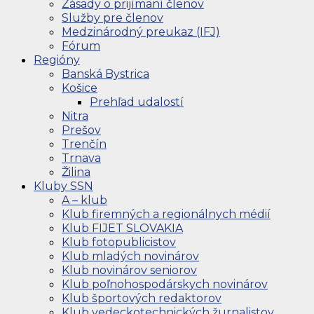
Zásady o prijímaní členov
Služby pre členov
Medzinárodný preukaz (IFJ)
Fórum
Regióny
Banská Bystrica
Košice
Prehľad udalostí
Nitra
Prešov
Trenčín
Trnava
Žilina
Kluby SSN
A – klub
Klub firemných a regionálnych médií
Klub FIJET SLOVAKIA
Klub fotopublicistov
Klub mladých novinárov
Klub novinárov seniorov
Klub poľnohospodárskych novinárov
Klub športových redaktorov
Klub vedeckotechnických žurnalistov