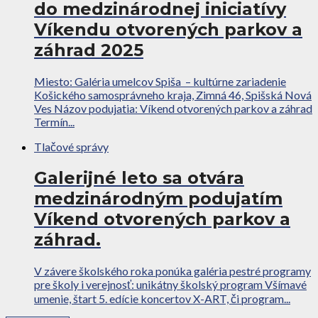
do medzinárodnej iniciatívy
Víkendu otvorených parkov a
záhrad 2025
Miesto: Galéria umelcov Spiša – kultúrne zariadenie
Košického samosprávneho kraja, Zimná 46, Spišská Nová
Ves Názov podujatia: Víkend otvorených parkov a záhrad
Termín...
Tlačové správy
Galerijné leto sa otvára
medzinárodným podujatím
Víkend otvorených parkov a
záhrad.
V závere školského roka ponúka galéria pestré programy
pre školy i verejnosť: unikátny školský program Všímavé
umenie, štart 5. edície koncertov X-ART, či program...