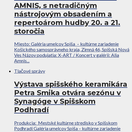
AMNIS, s netradičným
nástrojovým obsadením a
repertoárom hudby 20. a 21.
storočia
Miesto: Galéria umelcov Spiša – kultúrne zariadenie
Košického samosprávneho kraja, Zimná 46, Spišská Nová
Ves Názov podujatia: X-ART / Koncert v galérii: Alia
Amnis...
Tlačové správy
Výstava spišského keramikára
Petra Smika otvára sezónu v
Synagóge v Spišskom
Podhradí
Produkcia: Mestské kultúrne stredisko v Spišskom
Podhradí Galéria umelcov Spiša – kultúrne zariadenie