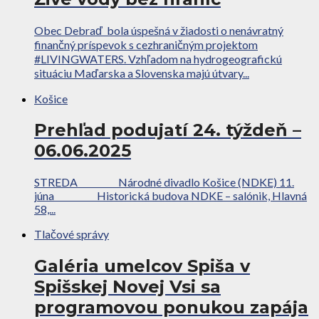
Obec Debraď bola úspešná v žiadosti o nenávratný
finančný príspevok s cezhraničným projektom
#LIVINGWATERS. Vzhľadom na hydrogeografickú
situáciu Maďarska a Slovenska majú útvary...
Košice
Prehľad podujatí 24. týždeň –
06.06.2025
STREDA Národné divadlo Košice (NDKE) 11.
júna Historická budova NDKE – salónik, Hlavná
58,...
Tlačové správy
Galéria umelcov Spiša v
Spišskej Novej Vsi sa
programovou ponukou zapája