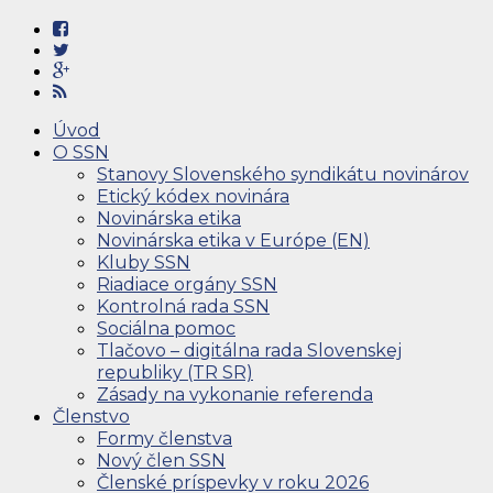
Úvod
O SSN
Stanovy Slovenského syndikátu novinárov
Etický kódex novinára
Novinárska etika
Novinárska etika v Európe (EN)
Kluby SSN
Riadiace orgány SSN
Kontrolná rada SSN
Sociálna pomoc
Tlačovo – digitálna rada Slovenskej
republiky (TR SR)
Zásady na vykonanie referenda
Členstvo
Formy členstva
Nový člen SSN
Členské príspevky v roku 2026