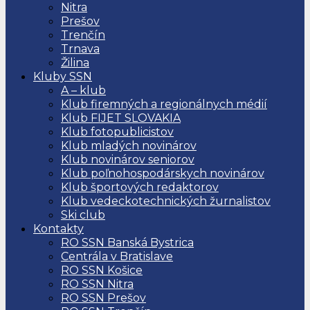
Nitra
Prešov
Trenčín
Trnava
Žilina
Kluby SSN
A – klub
Klub firemných a regionálnych médií
Klub FIJET SLOVAKIA
Klub fotopublicistov
Klub mladých novinárov
Klub novinárov seniorov
Klub poľnohospodárskych novinárov
Klub športových redaktorov
Klub vedeckotechnických žurnalistov
Ski club
Kontakty
RO SSN Banská Bystrica
Centrála v Bratislave
RO SSN Košice
RO SSN Nitra
RO SSN Prešov