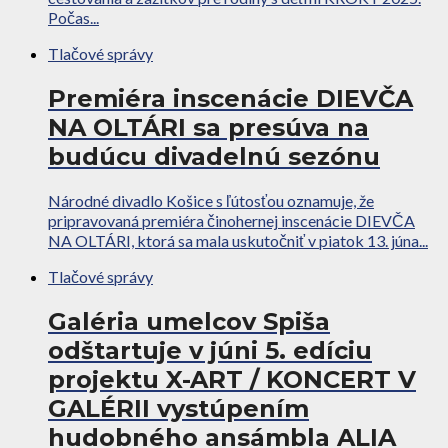
Počas...
Tlačové správy
Premiéra inscenácie DIEVČA
NA OLTÁRI sa presúva na
budúcu divadelnú sezónu
Národné divadlo Košice s ľútosťou oznamuje, že
pripravovaná premiéra činohernej inscenácie DIEVČA
NA OLTÁRI, ktorá sa mala uskutočniť v piatok 13. júna...
Tlačové správy
Galéria umelcov Spiša
odštartuje v júni 5. edíciu
projektu X-ART / KONCERT V
GALÉRII vystúpením
hudobného ansámbla ALIA