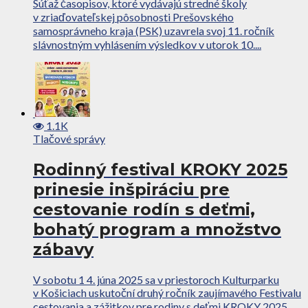
Súťaž časopisov, ktoré vydávajú stredné školy
v zriaďovateľskej pôsobnosti Prešovského
samosprávneho kraja (PSK) uzavrela svoj 11. ročník
slávnostným vyhlásením výsledkov v utorok 10....
1.1K
Tlačové správy
Rodinný festival KROKY 2025
prinesie inšpiráciu pre
cestovanie rodín s deťmi,
bohatý program a množstvo
zábavy
V sobotu 1 4. júna 2025 sa v priestoroch Kulturparku
v Košiciach uskutoční druhý ročník zaujímavého Festivalu
cestovania a zážitkov pre rodiny s deťmi KROKY 2025.