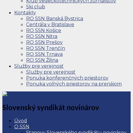
Klub vedeckotechnických žurnalistov
Ski club
Kontakty
RO SSN Banská Bystrica
Centrála v Bratislave
RO SSN Košice
RO SSN Nitra
RO SSN Prešov
RO SSN Trenčín
RO SSN Trnava
RO SSN Žilina
Služby pre verejnosť
Služby pre verejnosť
Ponuka konferenčných priestorov
Ponuka voľných priestorov na prenájom
Slovenský syndikát novinárov
Úvod
O SSN
Stanovy Slovenského syndikátu novinárov