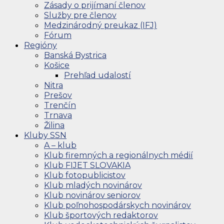
Zásady o prijímaní členov
Služby pre členov
Medzinárodný preukaz (IFJ)
Fórum
Regióny
Banská Bystrica
Košice
Prehľad udalostí
Nitra
Prešov
Trenčín
Trnava
Žilina
Kluby SSN
A – klub
Klub firemných a regionálnych médií
Klub FIJET SLOVAKIA
Klub fotopublicistov
Klub mladých novinárov
Klub novinárov seniorov
Klub poľnohospodárskych novinárov
Klub športových redaktorov