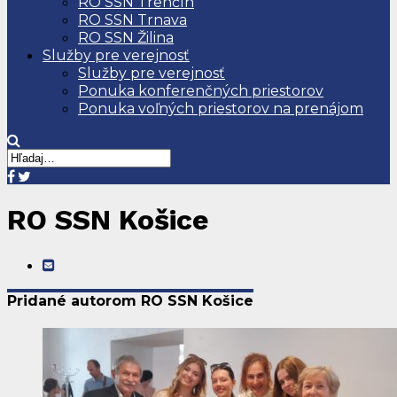
RO SSN Trenčín
RO SSN Trnava
RO SSN Žilina
Služby pre verejnosť
Služby pre verejnosť
Ponuka konferenčných priestorov
Ponuka voľných priestorov na prenájom
RO SSN Košice
Pridané autorom RO SSN Košice