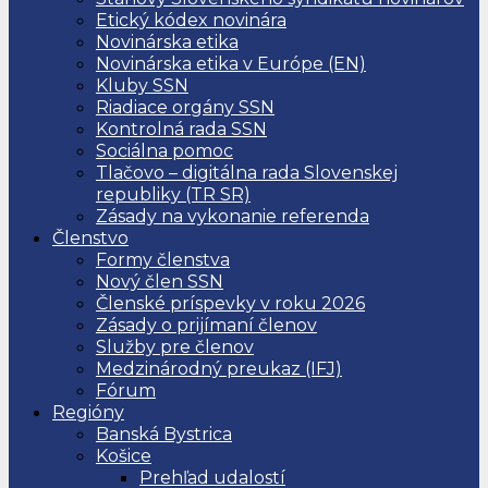
Etický kódex novinára
Novinárska etika
Novinárska etika v Európe (EN)
Kluby SSN
Riadiace orgány SSN
Kontrolná rada SSN
Sociálna pomoc
Tlačovo – digitálna rada Slovenskej
republiky (TR SR)
Zásady na vykonanie referenda
Členstvo
Formy členstva
Nový člen SSN
Členské príspevky v roku 2026
Zásady o prijímaní členov
Služby pre členov
Medzinárodný preukaz (IFJ)
Fórum
Regióny
Banská Bystrica
Košice
Prehľad udalostí