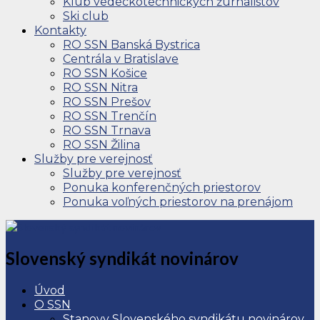
Klub vedeckotechnických žurnalistov
Ski club
Kontakty
RO SSN Banská Bystrica
Centrála v Bratislave
RO SSN Košice
RO SSN Nitra
RO SSN Prešov
RO SSN Trenčín
RO SSN Trnava
RO SSN Žilina
Služby pre verejnosť
Služby pre verejnosť
Ponuka konferenčných priestorov
Ponuka voľných priestorov na prenájom
Slovenský syndikát novinárov
Úvod
O SSN
Stanovy Slovenského syndikátu novinárov