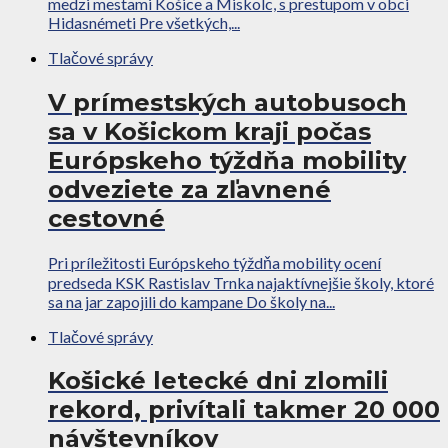
medzi mestami Košice a Miskolc, s prestupom v obci
Hidasnémeti Pre všetkých,...
Tlačové správy
V prímestských autobusoch
sa v Košickom kraji počas
Európskeho týždňa mobility
odveziete za zľavnené
cestovné
Pri príležitosti Európskeho týždňa mobility ocení
predseda KSK Rastislav Trnka najaktívnejšie školy, ktoré
sa na jar zapojili do kampane Do školy na...
Tlačové správy
Košické letecké dni zlomili
rekord, privítali takmer 20 000
návštevníkov