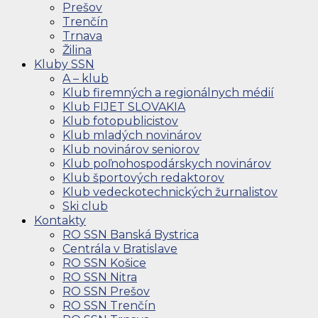
Prešov
Trenčín
Trnava
Žilina
Kluby SSN
A – klub
Klub firemných a regionálnych médií
Klub FIJET SLOVAKIA
Klub fotopublicistov
Klub mladých novinárov
Klub novinárov seniorov
Klub poľnohospodárskych novinárov
Klub športových redaktorov
Klub vedeckotechnických žurnalistov
Ski club
Kontakty
RO SSN Banská Bystrica
Centrála v Bratislave
RO SSN Košice
RO SSN Nitra
RO SSN Prešov
RO SSN Trenčín