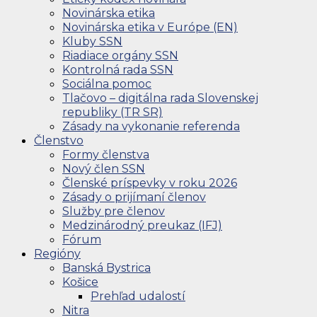
Novinárska etika
Novinárska etika v Európe (EN)
Kluby SSN
Riadiace orgány SSN
Kontrolná rada SSN
Sociálna pomoc
Tlačovo – digitálna rada Slovenskej
republiky (TR SR)
Zásady na vykonanie referenda
Členstvo
Formy členstva
Nový člen SSN
Členské príspevky v roku 2026
Zásady o prijímaní členov
Služby pre členov
Medzinárodný preukaz (IFJ)
Fórum
Regióny
Banská Bystrica
Košice
Prehľad udalostí
Nitra