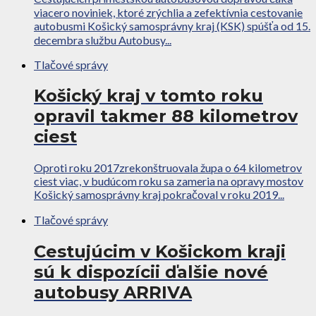
viacero noviniek, ktoré zrýchlia a zefektívnia cestovanie
autobusmi Košický samosprávny kraj (KSK) spúšťa od 15.
decembra službu Autobusy...
Tlačové správy
Košický kraj v tomto roku
opravil takmer 88 kilometrov
ciest
Oproti roku 2017zrekonštruovala župa o 64 kilometrov
ciest viac, v budúcom roku sa zameria na opravy mostov
Košický samosprávny kraj pokračoval v roku 2019...
Tlačové správy
Cestujúcim v Košickom kraji
sú k dispozícii ďalšie nové
autobusy ARRIVA