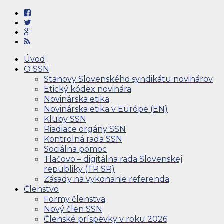
Úvod
O SSN
Stanovy Slovenského syndikátu novinárov
Etický kódex novinára
Novinárska etika
Novinárska etika v Európe (EN)
Kluby SSN
Riadiace orgány SSN
Kontrolná rada SSN
Sociálna pomoc
Tlačovo – digitálna rada Slovenskej
republiky (TR SR)
Zásady na vykonanie referenda
Členstvo
Formy členstva
Nový člen SSN
Členské príspevky v roku 2026