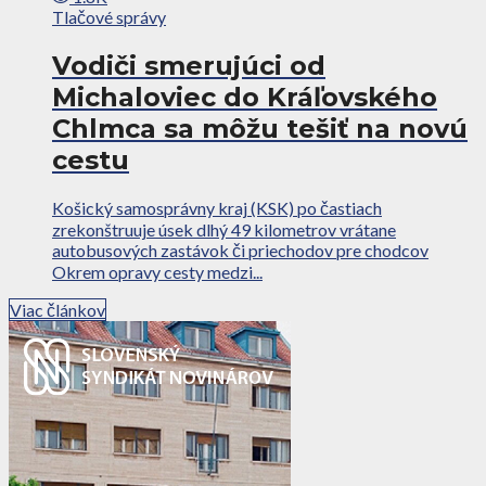
Tlačové správy
Vodiči smerujúci od
Michaloviec do Kráľovského
Chlmca sa môžu tešiť na novú
cestu
Košický samosprávny kraj (KSK) po častiach
zrekonštruuje úsek dlhý 49 kilometrov vrátane
autobusových zastávok či priechodov pre chodcov
Okrem opravy cesty medzi...
Viac článkov