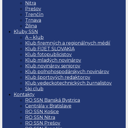
Nitra
Prešov
Trenčín
Trnava
Žilina
Kluby SSN
A – klub
Klub firemných a regionálnych médií
Klub FIJET SLOVAKIA
Klub fotopublicistov
Klub mladých novinárov
Klub novinárov seniorov
Klub poľnohospodárskych novinárov
Klub športových redaktorov
Klub vedeckotechnických žurnalistov
Ski club
Kontakty
RO SSN Banská Bystrica
Centrála v Bratislave
RO SSN Košice
RO SSN Nitra
RO SSN Prešov