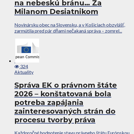
na nebeskú bránu… Za
Milanom Desiatnikom
Novinársku obec na Slovensku, a v Košiciach obzvlášť,
zarmútila pred pár dňami nečakaná správa – zomrel...
324
Aktuality
Správa EK o právnom štáte
2026 – konštatovaná bola
potreba zapájania
zainteresovaných strán do
procesu tvorby práva
Každoročné hodnotenie stavu právneho štátu Európskou