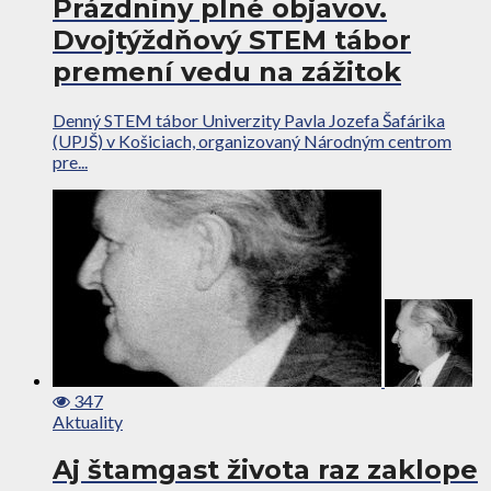
Prázdniny plné objavov.
Dvojtýždňový STEM tábor
premení vedu na zážitok
Denný STEM tábor Univerzity Pavla Jozefa Šafárika
(UPJŠ) v Košiciach, organizovaný Národným centrom
pre...
347
Aktuality
Aj štamgast života raz zaklope