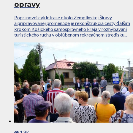
opravy
Popri novej cyklotrase okolo Zemplínskej Šíravy
a pripravovanej promenáde je rekonštrukcia cesty ďalším
krokom Košického samosprávneho kraja v rozhýbavaní
turistického ruchu v obľúbenom rekreačnom stredisku...
1.8K