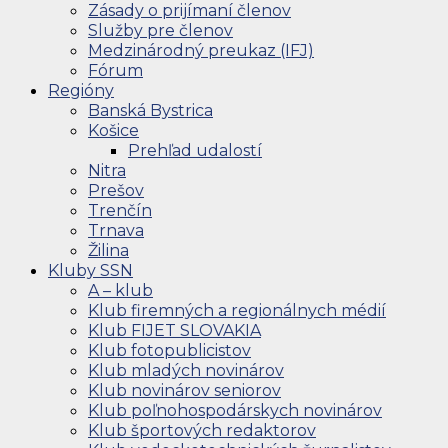
Zásady o prijímaní členov
Služby pre členov
Medzinárodný preukaz (IFJ)
Fórum
Regióny
Banská Bystrica
Košice
Prehľad udalostí
Nitra
Prešov
Trenčín
Trnava
Žilina
Kluby SSN
A – klub
Klub firemných a regionálnych médií
Klub FIJET SLOVAKIA
Klub fotopublicistov
Klub mladých novinárov
Klub novinárov seniorov
Klub poľnohospodárskych novinárov
Klub športových redaktorov