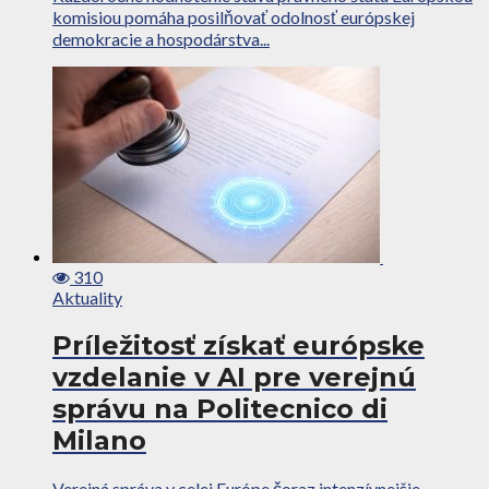
komisiou pomáha posilňovať odolnosť európskej
demokracie a hospodárstva...
310
Aktuality
Príležitosť získať európske
vzdelanie v AI pre verejnú
správu na Politecnico di
Milano
Verejná správa v celej Európe čoraz intenzívnejšie