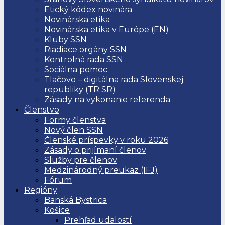
Etický kódex novinára
Novinárska etika
Novinárska etika v Európe (EN)
Kluby SSN
Riadiace orgány SSN
Kontrolná rada SSN
Sociálna pomoc
Tlačovo – digitálna rada Slovenskej
republiky (TR SR)
Zásady na vykonanie referenda
Členstvo
Formy členstva
Nový člen SSN
Členské príspevky v roku 2026
Zásady o prijímaní členov
Služby pre členov
Medzinárodný preukaz (IFJ)
Fórum
Regióny
Banská Bystrica
Košice
Prehľad udalostí