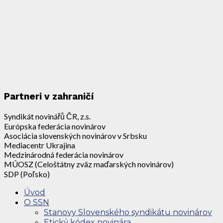
Partneri v zahraničí
Syndikát novinářů ČR, z.s.
Európska federácia novinárov
Asociácia slovenských novinárov v Srbsku
Mediacentr Ukrajina
Medzinárodná federácia novinárov
MÚOSZ (Celoštátny zväz maďarských novinárov)
SDP (Poľsko)
Úvod
O SSN
Stanovy Slovenského syndikátu novinárov
Etický kódex novinára