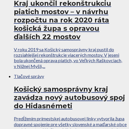
Kraj ukončil rekonštrukciu
piatich mostov – v návrhu
rozpočtu na rok 2020 ráta
košická župa s opravou
ďalších 22 mostov
V roku 2019 sa Košický samosprávny kraj pustil do
rozsiahlejšej rekonštrukcie viacerých mostov. V jeseni
bola ukončená oprava piatich, vo Veľkých Raškovciach,
v Nižnej Myšli,...
Tlačové správy
Košický samosprávny kraj
zavádza nový autobusový spoj
do Hidasnémeti
Predĺžením prímestskej autobusovej linky vytvorila župa
dopravné spojenie pre všetky slovenské a maďarské obce