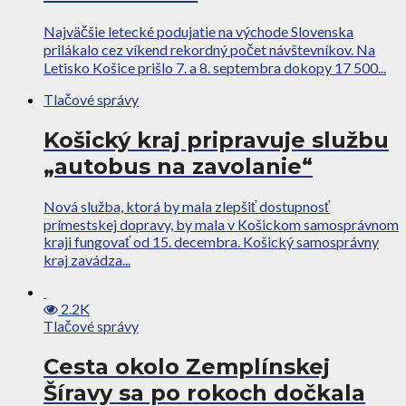
Najväčšie letecké podujatie na východe Slovenska
prilákalo cez víkend rekordný počet návštevníkov. Na
Letisko Košice prišlo 7. a 8. septembra dokopy 17 500...
Tlačové správy
Košický kraj pripravuje službu
„autobus na zavolanie“
Nová služba, ktorá by mala zlepšiť dostupnosť
prímestskej dopravy, by mala v Košickom samosprávnom
kraji fungovať od 15. decembra. Košický samosprávny
kraj zavádza...
2.2K
Tlačové správy
Cesta okolo Zemplínskej
Šíravy sa po rokoch dočkala