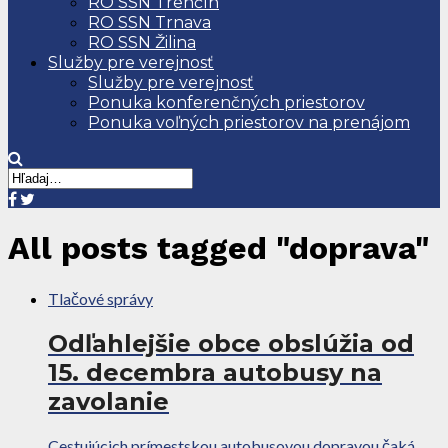
RO SSN Trenčín
RO SSN Trnava
RO SSN Žilina
Služby pre verejnosť
Služby pre verejnosť
Ponuka konferenčných priestorov
Ponuka voľných priestorov na prenájom
All posts tagged "doprava"
Tlačové správy
Odľahlejšie obce obslúžia od
15. decembra autobusy na
zavolanie
Cestujúcich prímestskou autobusovou dopravou čaká