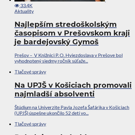
33.4K
Aktuality
Najlepším stredoškolským
časopisom v Prešovskom kraji
je bardejovský Gymoš
Prešov – V Knižnici P. O. Hviezdoslava v Prešove bol
vyhodnotený siedmy ročník súťaže...
Tlačové správy
Na UPJŠ v Košiciach promovali
najmladší absolventi
Štúdium na Univerzite Pavla Jozefa Šafárika v Košiciach
(UPJŠ) úspešne ukončilo 52 detí vo...
Tlačové správy