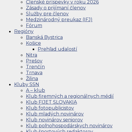
Členské príspevky v roku 2026
Zásady o prijímaní členov
Služby pre členov
Medzinárodný preukaz (IFJ)
Fórum
Regióny
Banská Bystrica
Košice
Prehľad udalostí
Nitra
Prešov
Trenčín
Trnava
Žilina
Kluby SSN
A – klub
Klub firemných a regionálnych médií
Klub FIJET SLOVAKIA
Klub fotopublicistov
Klub mladých novinárov
Klub novinárov seniorov
Klub poľnohospodárskych novinárov
Klub športových redaktorov