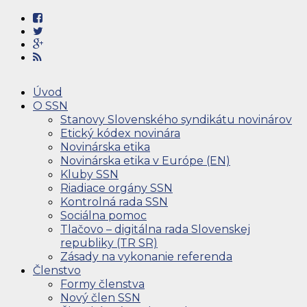
Úvod
O SSN
Stanovy Slovenského syndikátu novinárov
Etický kódex novinára
Novinárska etika
Novinárska etika v Európe (EN)
Kluby SSN
Riadiace orgány SSN
Kontrolná rada SSN
Sociálna pomoc
Tlačovo – digitálna rada Slovenskej
republiky (TR SR)
Zásady na vykonanie referenda
Členstvo
Formy členstva
Nový člen SSN