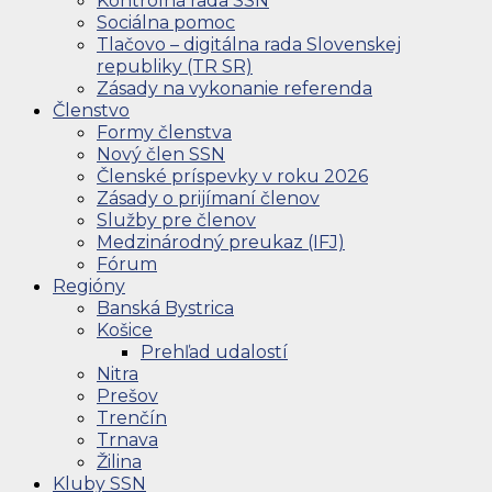
Kontrolná rada SSN
Sociálna pomoc
Tlačovo – digitálna rada Slovenskej
republiky (TR SR)
Zásady na vykonanie referenda
Členstvo
Formy členstva
Nový člen SSN
Členské príspevky v roku 2026
Zásady o prijímaní členov
Služby pre členov
Medzinárodný preukaz (IFJ)
Fórum
Regióny
Banská Bystrica
Košice
Prehľad udalostí
Nitra
Prešov
Trenčín
Trnava
Žilina
Kluby SSN