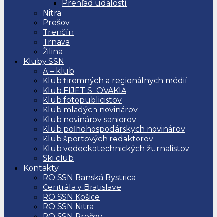
Prehľad udalostí
Nitra
Prešov
Trenčín
Trnava
Žilina
Kluby SSN
A – klub
Klub firemných a regionálnych médií
Klub FIJET SLOVAKIA
Klub fotopublicistov
Klub mladých novinárov
Klub novinárov seniorov
Klub poľnohospodárskych novinárov
Klub športových redaktorov
Klub vedeckotechnických žurnalistov
Ski club
Kontakty
RO SSN Banská Bystrica
Centrála v Bratislave
RO SSN Košice
RO SSN Nitra
RO SSN Prešov