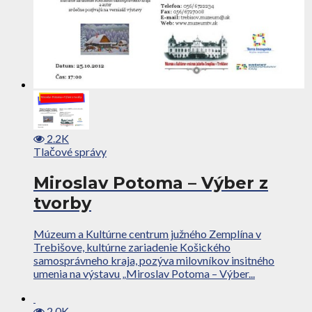
2.2K
Tlačové správy
Miroslav Potoma – Výber z
tvorby
Múzeum a Kultúrne centrum južného Zemplína v
Trebišove, kultúrne zariadenie Košického
samosprávneho kraja, pozýva milovníkov insitného
umenia na výstavu „Miroslav Potoma – Výber...
2.0K