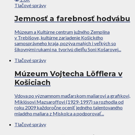
Tlačové správy
Jemnosť a farebnosť hodvábu
Múzeum a Kultúrne centrum južného Zemplína
v Trebišove, kultúrne zariadenie Košického
samosprávneho kraja, pozýva malých i veľkých so
šikovnými rukami na tvorivú dielňu Soni Košarovej...
Tlačové správy
Múzeum Vojtecha Löfflera v
Košiciach
Vdova po významnom maďarskom maliarovi a grafikovi,
Miklósovi Mazsaroffovi (1929-1997) sa rozhodla od
roku 2009 každoročne oceniť jedného talentovaného
mladého maliara z Miskolca a podporovať...
Tlačové správy