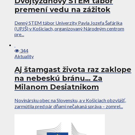
Dvojtýždňový STEM tábor
premení vedu na zážitok
Denný STEM tábor Univerzity Pavla Jozefa Šafárika
(UPJŠ) v Košiciach, organizovaný Národným centrom
pre...
344
Aktuality
Aj štamgast života raz zaklope
na nebeskú bránu… Za
Milanom Desiatnikom
Novinársku obec na Slovensku, a v Košiciach obzvlášť,
zarmútila pred pár dňami nečakaná správa – zomrel...