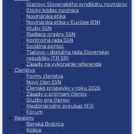
Stanovy Slovenského syndikátu novinárov
Etický kódex novinára
Novinárska etika
Novinárska etika v Európe (EN)
Kluby SSN
Riadiace orgány SSN
Kontrolná rada SSN
Sociálna pomoc
Tlačovo – digitálna rada Slovenskej
republiky (TR SR)
Zásady na vykonanie referenda
Členstvo
Formy členstva
Nový člen SSN
Členské príspevky v roku 2026
Zásady o prijímaní členov
Služby pre členov
Medzinárodný preukaz (IFJ)
Fórum
Regióny
Banská Bystrica
Košice