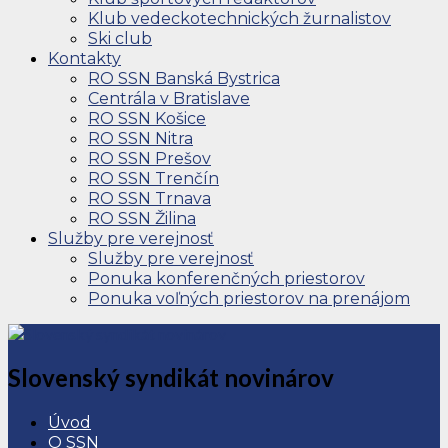
Klub vedeckotechnických žurnalistov
Ski club
Kontakty
RO SSN Banská Bystrica
Centrála v Bratislave
RO SSN Košice
RO SSN Nitra
RO SSN Prešov
RO SSN Trenčín
RO SSN Trnava
RO SSN Žilina
Služby pre verejnosť
Služby pre verejnosť
Ponuka konferenčných priestorov
Ponuka voľných priestorov na prenájom
Slovenský syndikát novinárov
Úvod
O SSN