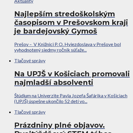
Aktuality
Najlepším stredoškolským
časopisom v Prešovskom kraji
je bardejovský Gymoš
Prešov – V Knižnici P. O. Hviezdoslava v Prešove bol
vyhodnotený siedmy ročník súťaže...
Tlačové správy
Na UPJŠ v Košiciach promovali
najmladší absolventi
Štúdium na Univerzite Pavla Jozefa Šafárika v Košiciach
(UPJŠ) úspešne ukončilo 52 detí vo...
Tlačové správy
Prázdniny plné objavov.