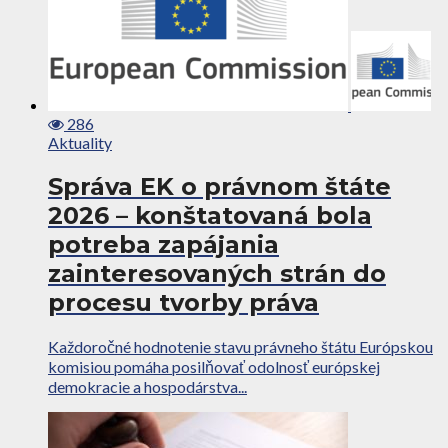
286
Aktuality
Správa EK o právnom štáte
2026 – konštatovaná bola
potreba zapájania
zainteresovaných strán do
procesu tvorby práva
Každoročné hodnotenie stavu právneho štátu Európskou
komisiou pomáha posilňovať odolnosť európskej
demokracie a hospodárstva...