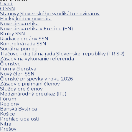
Úvod
O SSN
Stanovy Slovenského syndikátu novinárov
Etický kódex novinára
Novinárska etika
Novinárska etika v Európe (EN)
Kluby SSN
Riadiace orgány SSN
Kontrolná rada SSN
Sociálna pomoc
Tlačovo – digitálna rada Slovenskej republiky (TR SR)
Zásady na vykonanie referenda
Členstvo
Formy členstva
Nový člen SSN
Členské príspevky v roku 2026
Zásady o prijímaní členov
Služby pre členov
Medzinárodný preukaz (IFJ)
Fórum
Regióny
Banská Bystrica
Košice
Prehľad udalostí
Nitra
Prešov