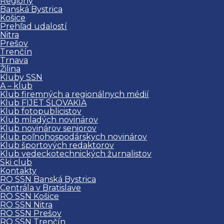
Regióny
Banská Bystrica
Košice
Prehľad udalostí
Nitra
Prešov
Trenčín
Trnava
Žilina
Kluby SSN
A – klub
Klub firemných a regionálnych médií
Klub FIJET SLOVAKIA
Klub fotopublicistov
Klub mladých novinárov
Klub novinárov seniorov
Klub poľnohospodárskych novinárov
Klub športových redaktorov
Klub vedeckotechnických žurnalistov
Ski club
Kontakty
RO SSN Banská Bystrica
Centrála v Bratislave
RO SSN Košice
RO SSN Nitra
RO SSN Prešov
RO SSN Trenčín