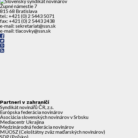
Župné námestie 7
815 68 Bratislava
tel.: +421 (0) 2 5443 5071
fax: +421 (0) 2 5443 2438
e-mail: sekretariat@ssn.sk
e-mail: tlacovky@ssn.sk
Partneri v zahraničí
Syndikát novinářů ČR, z.s.
Európska federácia novinárov
Asociácia slovenských novinárov v Srbsku
Mediacentr Ukrajina
Medzinárodná federácia novinárov
MÚOSZ (Celoštátny zväz maďarských novinárov)
SDP (Poľsko)