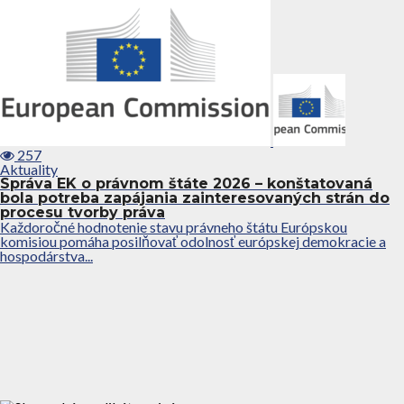
257
Aktuality
Správa EK o právnom štáte 2026 – konštatovaná
bola potreba zapájania zainteresovaných strán do
procesu tvorby práva
Každoročné hodnotenie stavu právneho štátu Európskou
komisiou pomáha posilňovať odolnosť európskej demokracie a
hospodárstva...