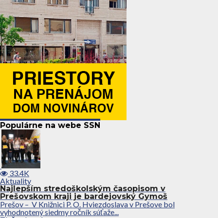
Populárne na webe SSN
33.4K
Aktuality
Najlepším stredoškolským časopisom v
Prešovskom kraji je bardejovský Gymoš
Prešov – V Knižnici P. O. Hviezdoslava v Prešove bol
vyhodnotený siedmy ročník súťaže...