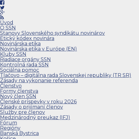
Úvod
O SSN
Stanovy Slovenského syndikátu novinárov
Etický kódex novinára
Novinárska etika
Novinárska etika v Európe (EN)
Kluby SSN
Riadiace orgány SSN
Kontrolná rada SSN
Sociálna pomoc
Tlačovo – digitálna rada Slovenskej republiky (TR SR)
Zásady na vykonanie referenda
Členstvo
Formy členstva
Nový člen SSN
Členské príspevky v roku 2026
Zásady o prijímaní členov
Služby pre členov
Medzinárodný preukaz (IFJ)
Fórum
Regióny
Banská Bystrica
Košice