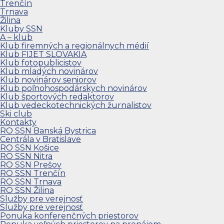
Trenčín
Trnava
Žilina
Kluby SSN
A – klub
Klub firemných a regionálnych médií
Klub FIJET SLOVAKIA
Klub fotopublicistov
Klub mladých novinárov
Klub novinárov seniorov
Klub poľnohospodárskych novinárov
Klub športových redaktorov
Klub vedeckotechnických žurnalistov
Ski club
Kontakty
RO SSN Banská Bystrica
Centrála v Bratislave
RO SSN Košice
RO SSN Nitra
RO SSN Prešov
RO SSN Trenčín
RO SSN Trnava
RO SSN Žilina
Služby pre verejnosť
Služby pre verejnosť
Ponuka konferenčných priestorov