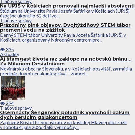
Tlačové správy
Na UPJŠ v Košiciach promovali najmladší absolventi
Štúdium na Univerzite Pavla Jozefa Šafárika v Košiciach (UPJŠ)
úspešne ukončilo 52 detí vo...
Tlačové správy
Prázdniny plné objavov. Dvojtýždňový STEM tábor
premení vedu na zážitok
Denný STEM tábor Univerzity Pavla Jozefa Šafárika (UPJŠ) v
Košiciach, organizovaný Národným centrom pre...
335
Aktuality
Aj štamgast života raz zaklope na nebeskú bránu…
Za Milanom Desiatnikom
Novinársku obec na Slovensku, a v Košiciach obzvlášť, zarmútila
pred pár dňami nečakaná správa – zomrel...
294
Tlačové správy
Osemnásty Šengenský poludník vyvrcholil ďalším
dych berúcim galakoncertom
Zaplnený Kostol Premonštrátov na košickej Hlavnej ulici zažil
v sobotu 4. júla 2026 ďalší výnimočný...