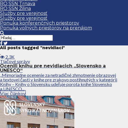
RO SSN Trnava
RO SSN Žilina
Služby pre verejnosť
Služby pre verejnosť
Ponuka konferenčných priestorov
Ponuka voľných priestorov na prenájom
All posts tagged "nevidiaci"
2.3K
Tlačové správy
Ocenili knihu pre nevidiacich „Slovensko a
UNESCO“
„Mimoriadne ocenenie za netradičné zhmotnenie obrazovej
a textovej časti v knihe pre zrakovo postihnutých v kategórii
Knihy – Knihy o Slovensku udeľuje porota knihe Slovensko
a UNESCO...
Viac článkov