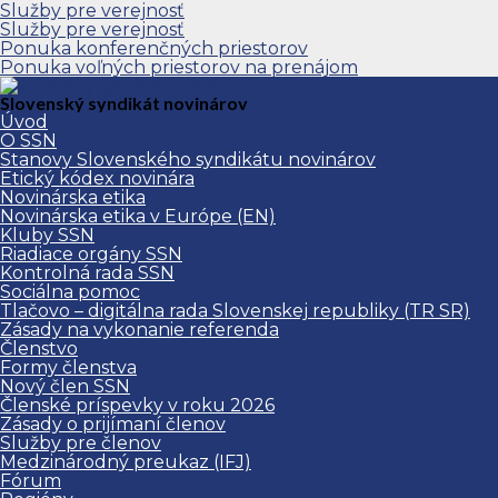
Služby pre verejnosť
Služby pre verejnosť
Ponuka konferenčných priestorov
Ponuka voľných priestorov na prenájom
Slovenský syndikát novinárov
Úvod
O SSN
Stanovy Slovenského syndikátu novinárov
Etický kódex novinára
Novinárska etika
Novinárska etika v Európe (EN)
Kluby SSN
Riadiace orgány SSN
Kontrolná rada SSN
Sociálna pomoc
Tlačovo – digitálna rada Slovenskej republiky (TR SR)
Zásady na vykonanie referenda
Členstvo
Formy členstva
Nový člen SSN
Členské príspevky v roku 2026
Zásady o prijímaní členov
Služby pre členov
Medzinárodný preukaz (IFJ)
Fórum