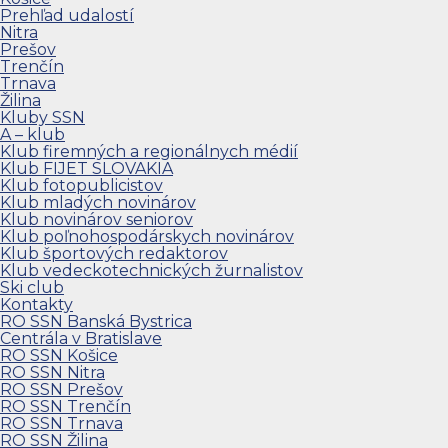
Prehľad udalostí
Nitra
Prešov
Trenčín
Trnava
Žilina
Kluby SSN
A – klub
Klub firemných a regionálnych médií
Klub FIJET SLOVAKIA
Klub fotopublicistov
Klub mladých novinárov
Klub novinárov seniorov
Klub poľnohospodárskych novinárov
Klub športových redaktorov
Klub vedeckotechnických žurnalistov
Ski club
Kontakty
RO SSN Banská Bystrica
Centrála v Bratislave
RO SSN Košice
RO SSN Nitra
RO SSN Prešov
RO SSN Trenčín
RO SSN Trnava
RO SSN Žilina