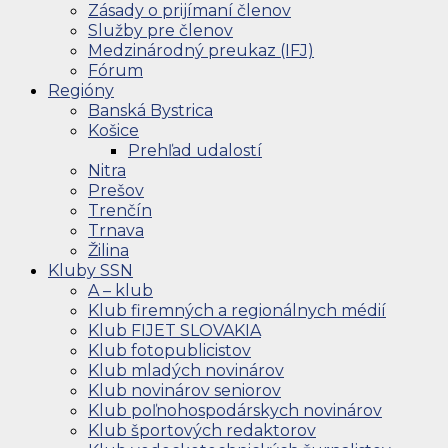
Zásady o prijímaní členov
Služby pre členov
Medzinárodný preukaz (IFJ)
Fórum
Regióny
Banská Bystrica
Košice
Prehľad udalostí
Nitra
Prešov
Trenčín
Trnava
Žilina
Kluby SSN
A – klub
Klub firemných a regionálnych médií
Klub FIJET SLOVAKIA
Klub fotopublicistov
Klub mladých novinárov
Klub novinárov seniorov
Klub poľnohospodárskych novinárov
Klub športových redaktorov