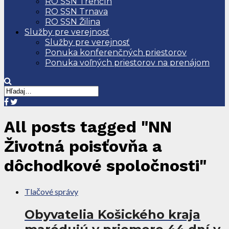
RO SSN Trenčín
RO SSN Trnava
RO SSN Žilina
Služby pre verejnosť
Služby pre verejnosť
Ponuka konferenčných priestorov
Ponuka voľných priestorov na prenájom
All posts tagged "NN
Životná poisťovňa a
dôchodkové spoločnosti"
Tlačové správy
Obyvatelia Košického kraja