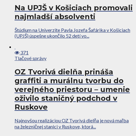
Na UPJŠ v Košiciach promovali
najmladší absolventi
Štúdium na Univerzite Pavla Jozefa Šafárika v Košiciach
(UPJŠ) úspešne ukončilo 52 detí vo...
371
Tlačové správy
OZ Tvorivá dielňa prináša
graffiti a murálnu tvorbu do
verejného priestoru – umenie
oživilo staničný podchod v
Ruskove
Najnovšou realizáciou OZ Tvorivá dielňa je nová maľba
na železničnej stanici v Ruskove, ktorá...