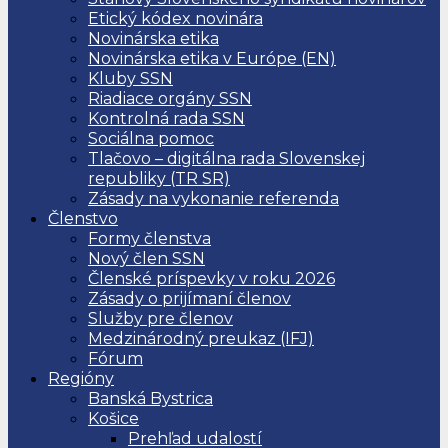
Etický kódex novinára
Novinárska etika
Novinárska etika v Európe (EN)
Kluby SSN
Riadiace orgány SSN
Kontrolná rada SSN
Sociálna pomoc
Tlačovo – digitálna rada Slovenskej
republiky (TR SR)
Zásady na vykonanie referenda
Členstvo
Formy členstva
Nový člen SSN
Členské príspevky v roku 2026
Zásady o prijímaní členov
Služby pre členov
Medzinárodný preukaz (IFJ)
Fórum
Regióny
Banská Bystrica
Košice
Prehľad udalostí