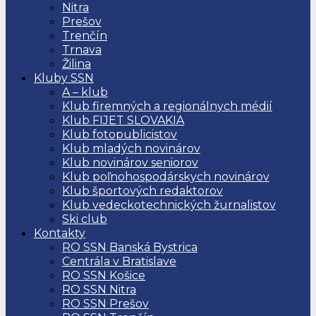
Nitra
Prešov
Trenčín
Trnava
Žilina
Kluby SSN
A – klub
Klub firemných a regionálnych médií
Klub FIJET SLOVAKIA
Klub fotopublicistov
Klub mladých novinárov
Klub novinárov seniorov
Klub poľnohospodárskych novinárov
Klub športových redaktorov
Klub vedeckotechnických žurnalistov
Ski club
Kontakty
RO SSN Banská Bystrica
Centrála v Bratislave
RO SSN Košice
RO SSN Nitra
RO SSN Prešov