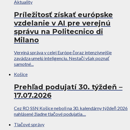
Aktuality
Príležitosť získať európske
vzdelanie v AI pre verejnú
správu na Politecnico di
Milano
Verejná správa v celej Európe čoraz intenzívnejšie
zavádza umelú inteligenciu. Nestačí však poznať
samotné...
Košice
Prehľad podujatí 30. týždeň –
17.07.2026
Cez RO SSN Košice neboli na 30. kalendárny týždeň 2026
nahlásené žiadne tlačové podujatia....
Tlačové správy