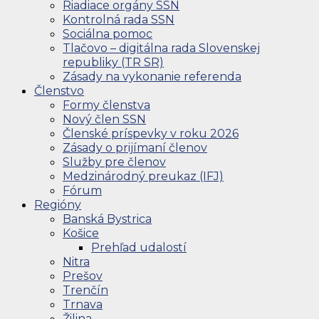
Riadiace orgány SSN
Kontrolná rada SSN
Sociálna pomoc
Tlačovo – digitálna rada Slovenskej
republiky (TR SR)
Zásady na vykonanie referenda
Členstvo
Formy členstva
Nový člen SSN
Členské príspevky v roku 2026
Zásady o prijímaní členov
Služby pre členov
Medzinárodný preukaz (IFJ)
Fórum
Regióny
Banská Bystrica
Košice
Prehľad udalostí
Nitra
Prešov
Trenčín
Trnava
Žilina