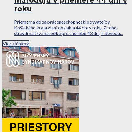
maródujú v priemere 44 dní v
roku
Priemerná doba práceneschopnosti obyvateľov
Košického kraja vlani dosiahla 44 dní v roku. Z toho
strávili na tzv. maródke pre chorobu 43 dní, z dôvodu...
Viac článkov