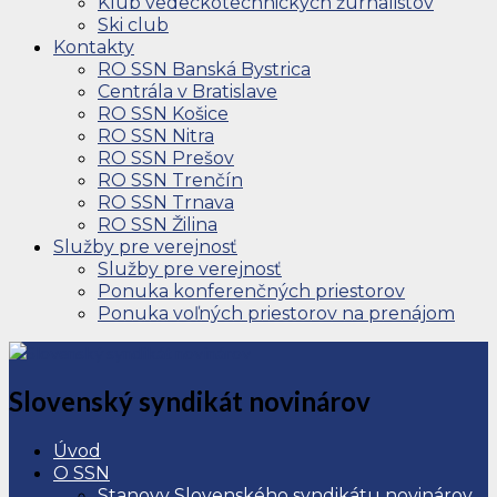
Klub vedeckotechnických žurnalistov
Ski club
Kontakty
RO SSN Banská Bystrica
Centrála v Bratislave
RO SSN Košice
RO SSN Nitra
RO SSN Prešov
RO SSN Trenčín
RO SSN Trnava
RO SSN Žilina
Služby pre verejnosť
Služby pre verejnosť
Ponuka konferenčných priestorov
Ponuka voľných priestorov na prenájom
Slovenský syndikát novinárov
Úvod
O SSN
Stanovy Slovenského syndikátu novinárov