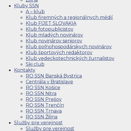
Kluby SSN
A – klub
Klub firemných a regionálnych médií
Klub FIJET SLOVAKIA
Klub fotopublicistov
Klub mladých novinárov
Klub novinárov seniorov
Klub poľnohospodárskych novinárov
Klub športových redaktorov
Klub vedeckotechnických žurnalistov
Ski club
Kontakty
RO SSN Banská Bystrica
Centrála v Bratislave
RO SSN Košice
RO SSN Nitra
RO SSN Prešov
RO SSN Trenčín
RO SSN Trnava
RO SSN Žilina
Služby pre verejnosť
Služby pre verejnosť