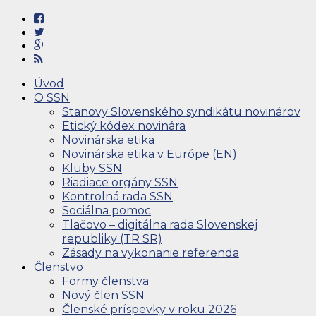
Úvod
O SSN
Stanovy Slovenského syndikátu novinárov
Etický kódex novinára
Novinárska etika
Novinárska etika v Európe (EN)
Kluby SSN
Riadiace orgány SSN
Kontrolná rada SSN
Sociálna pomoc
Tlačovo – digitálna rada Slovenskej
republiky (TR SR)
Zásady na vykonanie referenda
Členstvo
Formy členstva
Nový člen SSN
Členské príspevky v roku 2026