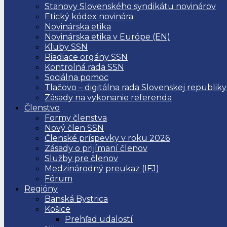
Stanovy Slovenského syndikátu novinárov
Etický kódex novinára
Novinárska etika
Novinárska etika v Európe (EN)
Kluby SSN
Riadiace orgány SSN
Kontrolná rada SSN
Sociálna pomoc
Tlačovo – digitálna rada Slovenskej republiky
Zásady na vykonanie referenda
Členstvo
Formy členstva
Nový člen SSN
Členské príspevky v roku 2026
Zásady o prijímaní členov
Služby pre členov
Medzinárodný preukaz (IFJ)
Fórum
Regióny
Banská Bystrica
Košice
Prehľad udalostí