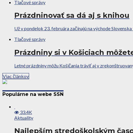
Tlačové správy
Prázdninovať sa dá aj s knihou
Už v pondelok 23. februára začínajú na východe Slovenska to
Tlačové správy
Prázdniny si v Košiciach môžet
Letné prázdniny môžu Košičania tráviť aj v zrekonštruovan
Viac článkov
Populárne na webe SSN
33.4K
Aktuality
Najlepším stredoškolským časo