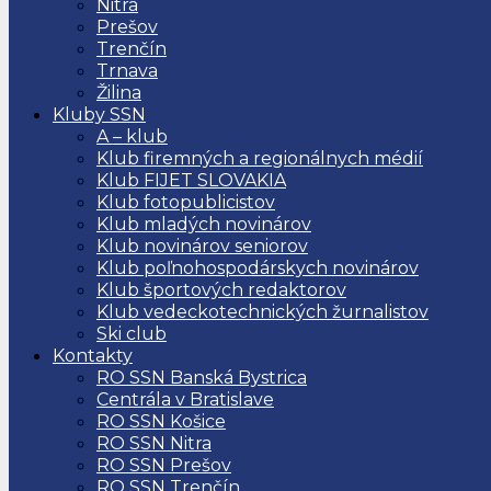
Nitra
Prešov
Trenčín
Trnava
Žilina
Kluby SSN
A – klub
Klub firemných a regionálnych médií
Klub FIJET SLOVAKIA
Klub fotopublicistov
Klub mladých novinárov
Klub novinárov seniorov
Klub poľnohospodárskych novinárov
Klub športových redaktorov
Klub vedeckotechnických žurnalistov
Ski club
Kontakty
RO SSN Banská Bystrica
Centrála v Bratislave
RO SSN Košice
RO SSN Nitra
RO SSN Prešov
RO SSN Trenčín