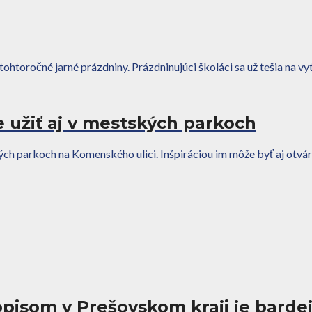
htoročné jarné prázdniny. Prázdninujúci školáci sa už tešia na vyt
e užiť aj v mestských parkoch
ých parkoch na Komenského ulici. Inšpiráciou im môže byť aj otvár
pisom v Prešovskom kraji je bard