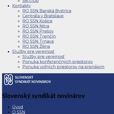
Ski club
Kontakty
RO SSN Banská Bystrica
Centrála v Bratislave
RO SSN Košice
RO SSN Nitra
RO SSN Prešov
RO SSN Trenčín
RO SSN Trnava
RO SSN Žilina
Služby pre verejnosť
Služby pre verejnosť
Ponuka konferenčných priestorov
Ponuka voľných priestorov na prenájom
Slovenský syndikát novinárov
Úvod
O SSN