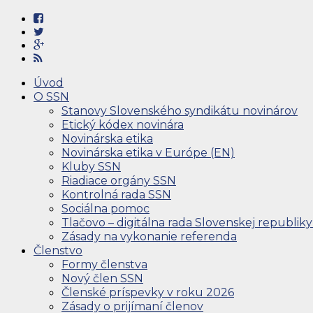
Úvod
O SSN
Stanovy Slovenského syndikátu novinárov
Etický kódex novinára
Novinárska etika
Novinárska etika v Európe (EN)
Kluby SSN
Riadiace orgány SSN
Kontrolná rada SSN
Sociálna pomoc
Tlačovo – digitálna rada Slovenskej republiky
Zásady na vykonanie referenda
Členstvo
Formy členstva
Nový člen SSN
Členské príspevky v roku 2026
Zásady o prijímaní členov