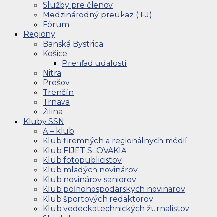
Služby pre členov
Medzinárodný preukaz (IFJ)
Fórum
Regióny
Banská Bystrica
Košice
Prehľad udalostí
Nitra
Prešov
Trenčín
Trnava
Žilina
Kluby SSN
A – klub
Klub firemných a regionálnych médií
Klub FIJET SLOVAKIA
Klub fotopublicistov
Klub mladých novinárov
Klub novinárov seniorov
Klub poľnohospodárskych novinárov
Klub športových redaktorov
Klub vedeckotechnických žurnalistov