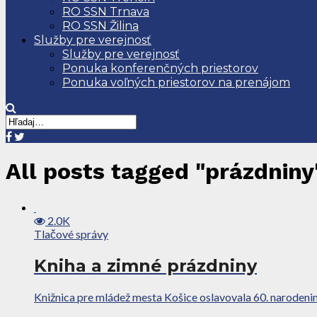
RO SSN Trnava
RO SSN Žilina
Služby pre verejnosť
Služby pre verejnosť
Ponuka konferenčných priestorov
Ponuka voľných priestorov na prenájom
All posts tagged "prázdniny
2.0K
Tlačové správy
Kniha a zimné prázdniny
Knižnica pre mládež mesta Košice oslavovala 60. narodenin