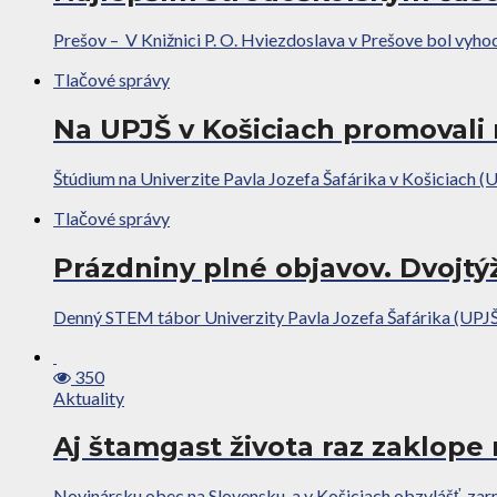
Prešov – V Knižnici P. O. Hviezdoslava v Prešove bol vyhod
Tlačové správy
Na UPJŠ v Košiciach promovali 
Štúdium na Univerzite Pavla Jozefa Šafárika v Košiciach (UP
Tlačové správy
Prázdniny plné objavov. Dvojt
Denný STEM tábor Univerzity Pavla Jozefa Šafárika (UPJŠ
350
Aktuality
Aj štamgast života raz zaklop
Novinársku obec na Slovensku, a v Košiciach obzvlášť, zar