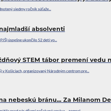
notený siedmy ročník súťaže...
najmladší absolventi
JŠ) úspešne ukončilo 52 detí vo...
ýždňový STEM tábor premení vedu n
) v Košiciach, organizovaný Národným centrom pre...
e na nebeskú bránu… Za Milanom D
mútila pred pár dňami nečakaná správa – zomrel...