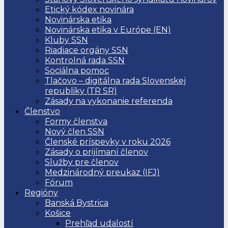
Etický kódex novinára
Novinárska etika
Novinárska etika v Európe (EN)
Kluby SSN
Riadiace orgány SSN
Kontrolná rada SSN
Sociálna pomoc
Tlačovo – digitálna rada Slovenskej
republiky (TR SR)
Zásady na vykonanie referenda
Členstvo
Formy členstva
Nový člen SSN
Členské príspevky v roku 2026
Zásady o prijímaní členov
Služby pre členov
Medzinárodný preukaz (IFJ)
Fórum
Regióny
Banská Bystrica
Košice
Prehľad udalostí