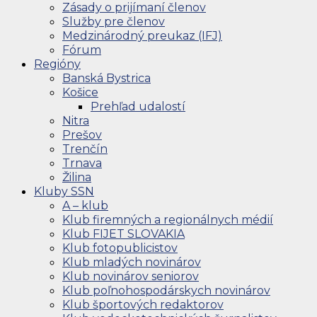
Zásady o prijímaní členov
Služby pre členov
Medzinárodný preukaz (IFJ)
Fórum
Regióny
Banská Bystrica
Košice
Prehľad udalostí
Nitra
Prešov
Trenčín
Trnava
Žilina
Kluby SSN
A – klub
Klub firemných a regionálnych médií
Klub FIJET SLOVAKIA
Klub fotopublicistov
Klub mladých novinárov
Klub novinárov seniorov
Klub poľnohospodárskych novinárov
Klub športových redaktorov