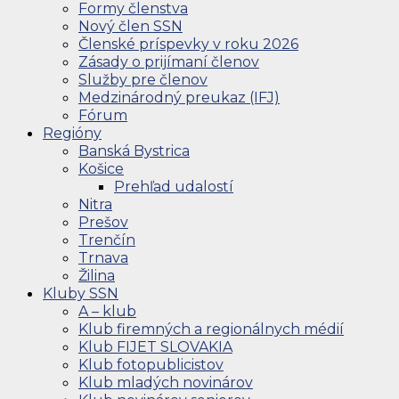
Formy členstva
Nový člen SSN
Členské príspevky v roku 2026
Zásady o prijímaní členov
Služby pre členov
Medzinárodný preukaz (IFJ)
Fórum
Regióny
Banská Bystrica
Košice
Prehľad udalostí
Nitra
Prešov
Trenčín
Trnava
Žilina
Kluby SSN
A – klub
Klub firemných a regionálnych médií
Klub FIJET SLOVAKIA
Klub fotopublicistov
Klub mladých novinárov