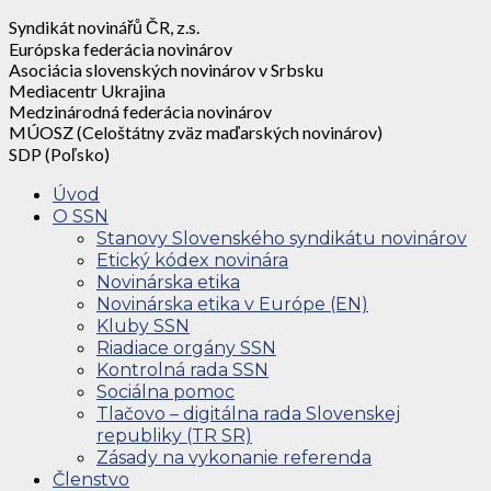
Syndikát novinářů ČR, z.s.
Európska federácia novinárov
Asociácia slovenských novinárov v Srbsku
Mediacentr Ukrajina
Medzinárodná federácia novinárov
MÚOSZ (Celoštátny zväz maďarských novinárov)
SDP (Poľsko)
Úvod
O SSN
Stanovy Slovenského syndikátu novinárov
Etický kódex novinára
Novinárska etika
Novinárska etika v Európe (EN)
Kluby SSN
Riadiace orgány SSN
Kontrolná rada SSN
Sociálna pomoc
Tlačovo – digitálna rada Slovenskej
republiky (TR SR)
Zásady na vykonanie referenda
Členstvo