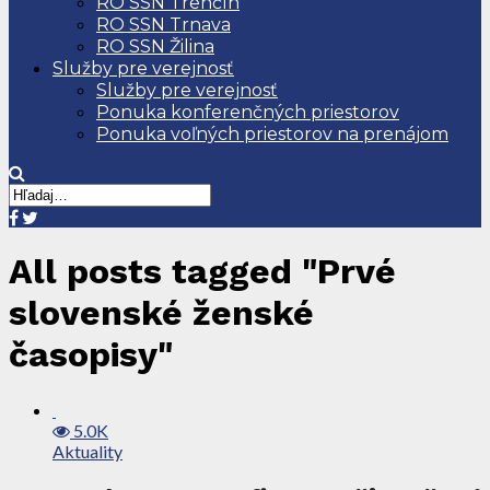
RO SSN Trenčín
RO SSN Trnava
RO SSN Žilina
Služby pre verejnosť
Služby pre verejnosť
Ponuka konferenčných priestorov
Ponuka voľných priestorov na prenájom
All posts tagged "Prvé
slovenské ženské
časopisy"
5.0K
Aktuality