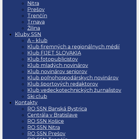
Nitra
Prešov
Trenčín
Trnava
Žilina
Kluby SSN
A – klub
Klub firemných a regionálnych médií
Klub FIJET SLOVAKIA
Klub fotopublicistov
Klub mladých novinárov
Klub novinárov seniorov
Klub poľnohospodárskych novinárov
Klub športových redaktorov
Klub vedeckotechnických žurnalistov
Ski club
Kontakty
RO SSN Banská Bystrica
Centrála v Bratislave
RO SSN Košice
RO SSN Nitra
RO SSN Prešov