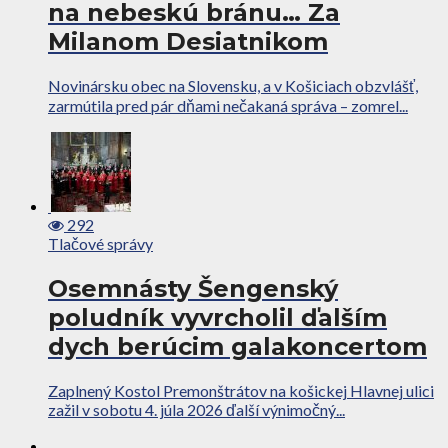
na nebeskú bránu… Za
Milanom Desiatnikom
Novinársku obec na Slovensku, a v Košiciach obzvlášť,
zarmútila pred pár dňami nečakaná správa – zomrel...
292
Tlačové správy
Osemnásty Šengenský
poludník vyvrcholil ďalším
dych berúcim galakoncertom
Zaplnený Kostol Premonštrátov na košickej Hlavnej ulici
zažil v sobotu 4. júla 2026 ďalší výnimočný...