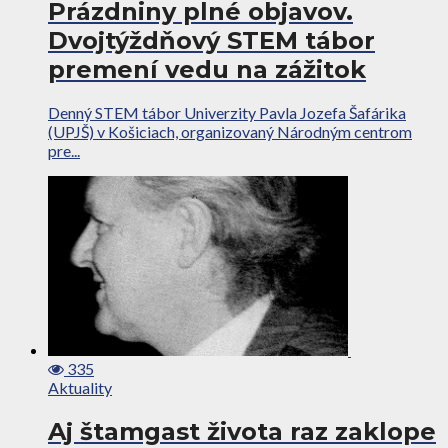
Prázdniny plné objavov.
Dvojtýždňový STEM tábor
premení vedu na zážitok
Denný STEM tábor Univerzity Pavla Jozefa Šafárika
(UPJŠ) v Košiciach, organizovaný Národným centrom
pre...
335
Aktuality
Aj štamgast života raz zaklope