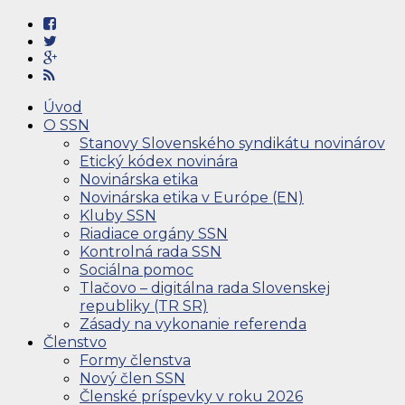
Úvod
O SSN
Stanovy Slovenského syndikátu novinárov
Etický kódex novinára
Novinárska etika
Novinárska etika v Európe (EN)
Kluby SSN
Riadiace orgány SSN
Kontrolná rada SSN
Sociálna pomoc
Tlačovo – digitálna rada Slovenskej
republiky (TR SR)
Zásady na vykonanie referenda
Členstvo
Formy členstva
Nový člen SSN
Členské príspevky v roku 2026