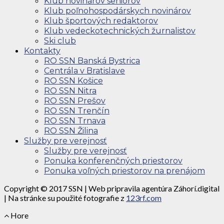
Klub novinárov seniorov
Klub poľnohospodárskych novinárov
Klub športových redaktorov
Klub vedeckotechnických žurnalistov
Ski club
Kontakty
RO SSN Banská Bystrica
Centrála v Bratislave
RO SSN Košice
RO SSN Nitra
RO SSN Prešov
RO SSN Trenčín
RO SSN Trnava
RO SSN Žilina
Služby pre verejnosť
Služby pre verejnosť
Ponuka konferenčných priestorov
Ponuka voľných priestorov na prenájom
Copyright © 2017 SSN | Web pripravila agentúra Záhorí.digital
| Na stránke su použité fotografie z
123rf.com
Hore