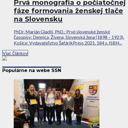
Prvá monografia o počiatočnej
fáze formovania ženskej tlače
na Slovensku
PhDr. Marián Gladiš, PhD.: Prvé slovenské ženské
časopisy: Dennica, Živena, Slovenská žena (1898 – 1923).
Košice: Vydavateľstvo ŠafárikPress 2021. 184 s. ISBN...
Viac článkov
Populárne na webe SSN