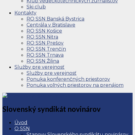
Klub vedeckotechnických žurnalistov
Ski club
Kontakty
RO SSN Banská Bystrica
Centrála v Bratislave
RO SSN Košice
RO SSN Nitra
RO SSN Prešov
RO SSN Trenčín
RO SSN Trnava
RO SSN Žilina
Služby pre verejnosť
Služby pre verejnosť
Ponuka konferenčných priestorov
Ponuka voľných priestorov na prenájom
Slovenský syndikát novinárov
Úvod
O SSN
Stanovy Slovenského syndikátu novinárov