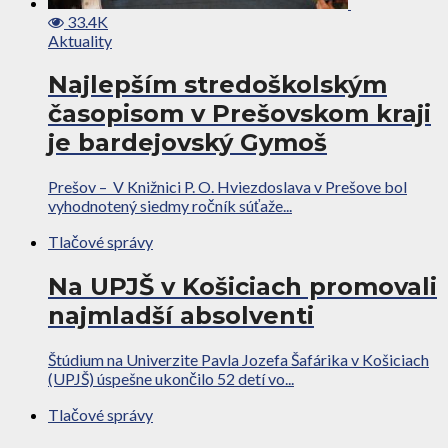
33.4K
Aktuality
Najlepším stredoškolským
časopisom v Prešovskom kraji
je bardejovský Gymoš
Prešov – V Knižnici P. O. Hviezdoslava v Prešove bol
vyhodnotený siedmy ročník súťaže...
Tlačové správy
Na UPJŠ v Košiciach promovali
najmladší absolventi
Štúdium na Univerzite Pavla Jozefa Šafárika v Košiciach
(UPJŠ) úspešne ukončilo 52 detí vo...
Tlačové správy