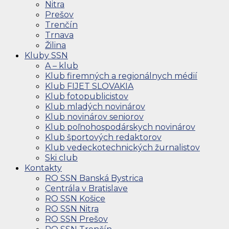
Nitra
Prešov
Trenčín
Trnava
Žilina
Kluby SSN
A – klub
Klub firemných a regionálnych médií
Klub FIJET SLOVAKIA
Klub fotopublicistov
Klub mladých novinárov
Klub novinárov seniorov
Klub poľnohospodárskych novinárov
Klub športových redaktorov
Klub vedeckotechnických žurnalistov
Ski club
Kontakty
RO SSN Banská Bystrica
Centrála v Bratislave
RO SSN Košice
RO SSN Nitra
RO SSN Prešov