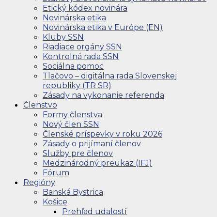
Etický kódex novinára
Novinárska etika
Novinárska etika v Európe (EN)
Kluby SSN
Riadiace orgány SSN
Kontrolná rada SSN
Sociálna pomoc
Tlačovo – digitálna rada Slovenskej
republiky (TR SR)
Zásady na vykonanie referenda
Členstvo
Formy členstva
Nový člen SSN
Členské príspevky v roku 2026
Zásady o prijímaní členov
Služby pre členov
Medzinárodný preukaz (IFJ)
Fórum
Regióny
Banská Bystrica
Košice
Prehľad udalostí