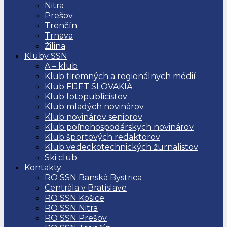
Nitra
Prešov
Trenčín
Trnava
Žilina
Kluby SSN
A – klub
Klub firemných a regionálnych médií
Klub FIJET SLOVAKIA
Klub fotopublicistov
Klub mladých novinárov
Klub novinárov seniorov
Klub poľnohospodárskych novinárov
Klub športových redaktorov
Klub vedeckotechnických žurnalistov
Ski club
Kontakty
RO SSN Banská Bystrica
Centrála v Bratislave
RO SSN Košice
RO SSN Nitra
RO SSN Prešov