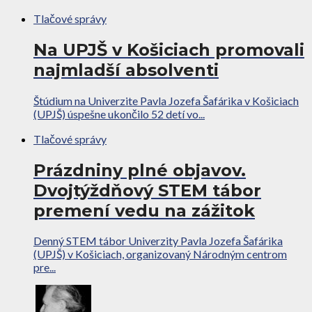
Tlačové správy
Na UPJŠ v Košiciach promovali
najmladší absolventi
Štúdium na Univerzite Pavla Jozefa Šafárika v Košiciach
(UPJŠ) úspešne ukončilo 52 detí vo...
Tlačové správy
Prázdniny plné objavov.
Dvojtýždňový STEM tábor
premení vedu na zážitok
Denný STEM tábor Univerzity Pavla Jozefa Šafárika
(UPJŠ) v Košiciach, organizovaný Národným centrom
pre...