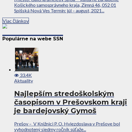
Košického samosprávneho kraja, Zimná 46, 052 01
Spišská Nová Ves Termín: júl – august, 2021...
Viac článkov
Populárne na webe SSN
33.4K
Aktuality
Najlepším stredoškolským
časopisom v Prešovskom kraji
je bardejovský Gymoš
Prešov – V Knižnici P. O. Hviezdoslava v Prešove bol
vyhodnotený siedmy ročník súťaže...