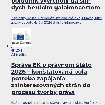
poludník vyvrcholil ďalším
dych berúcim galakoncertom
Zaplnený Kostol Premonštrátov na košickej Hlavnej ulici
zažil v sobotu 4. júla 2026 ďalší výnimočný...
254
Aktuality
Správa EK o právnom štáte
2026 – konštatovaná bola
potreba zapájania
zainteresovaných strán do
procesu tvorby práva
Každoročné hodnotenie stavu právneho štátu Európskou