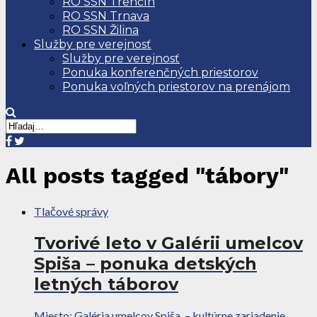
RO SSN Trenčín
RO SSN Trnava
RO SSN Žilina
Služby pre verejnosť
Služby pre verejnosť
Ponuka konferenčných priestorov
Ponuka voľných priestorov na prenájom
All posts tagged "tábory"
Tlačové správy
Tvorivé leto v Galérii umelcov
Spiša – ponuka detských
letných táborov
Miesto: Galéria umelcov Spiša – kultúrne zariadenie