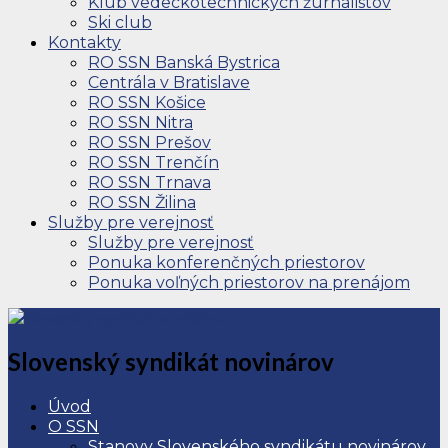
Klub vedeckotechnických žurnalistov
Ski club
Kontakty
RO SSN Banská Bystrica
Centrála v Bratislave
RO SSN Košice
RO SSN Nitra
RO SSN Prešov
RO SSN Trenčín
RO SSN Trnava
RO SSN Žilina
Služby pre verejnosť
Služby pre verejnosť
Ponuka konferenčných priestorov
Ponuka voľných priestorov na prenájom
Slovenský syndikát novinárov
Úvod
O SSN
Stanovy Slovenského syndikátu novinárov