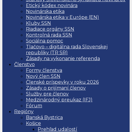
Etický kódex novinára
Novinárska etika
Novinárska etika v Európe (EN)
Kluby SSN
Riadiace orgány SSN
Kontrolná rada SSN
Sociálna pomoc
Tlačovo – digitálna rada Slovenskej
republiky (TR SR)
Zásady na vykonanie referenda
Členstvo
Formy členstva
Nový člen SSN
Členské príspevky v roku 2026
Zásady o prijímaní členov
Služby pre členov
Medzinárodný preukaz (IFJ)
Fórum
Regióny
Banská Bystrica
Košice
Prehľad udalostí