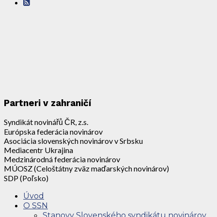
Partneri v zahraničí
Syndikát novinářů ČR, z.s.
Európska federácia novinárov
Asociácia slovenských novinárov v Srbsku
Mediacentr Ukrajina
Medzinárodná federácia novinárov
MÚOSZ (Celoštátny zväz maďarských novinárov)
SDP (Poľsko)
Úvod
O SSN
Stanovy Slovenského syndikátu novinárov