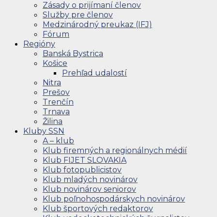
Zásady o prijímaní členov
Služby pre členov
Medzinárodný preukaz (IFJ)
Fórum
Regióny
Banská Bystrica
Košice
Prehľad udalostí
Nitra
Prešov
Trenčín
Trnava
Žilina
Kluby SSN
A – klub
Klub firemných a regionálnych médií
Klub FIJET SLOVAKIA
Klub fotopublicistov
Klub mladých novinárov
Klub novinárov seniorov
Klub poľnohospodárskych novinárov
Klub športových redaktorov