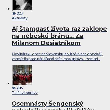
327
Aktuality
Aj štamgast života raz zaklope
na nebeskú bránu… Za
Milanom Desiatnikom
Novinársku obec na Slovensku, a v Košiciach obzvlášť,
zarmútila pred pár dňami nečakaná správa – zomrel...
289
Tlačové správy
Osemnásty Šengenský