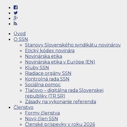
Úvod
O SSN
Stanovy Slovenského syndikátu novinárov
Etický kódex novinára
Novinárska etika
Novinárska etika v Európe (EN)
Kluby SSN
Riadiace orgány SSN
Kontrolná rada SSN
Sociálna pomoc
Tlačovo – digitálna rada Slovenskej
republiky (TR SR)
Zásady na vykonanie referenda
Členstvo
Formy členstva
Nový člen SSN
Členské príspevky v roku 2026