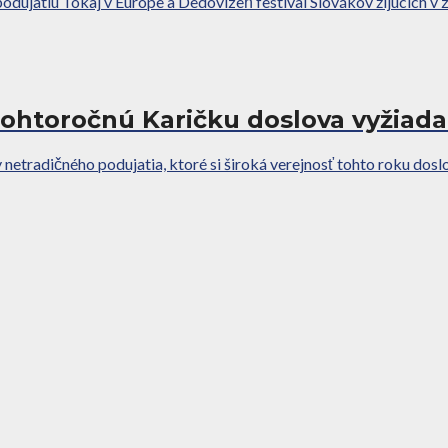
jatiu Tokaj v Európe a Dedovizeň festival Slovákov žijúcich v zah
 tohtoročnú Karičku doslova vyžiada
 netradičného podujatia, ktoré si široká verejnosť tohto roku doslo