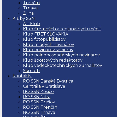
Trenčín
Trnava
Žilina
Kluby SSN
A – klub
Klub firemných a regionálnych médií
Klub FIJET SLOVAKIA
Klub fotopublicistov
Klub mladých novinárov
Klub novinárov seniorov
Klub poľnohospodárskych novinárov
Klub športových redaktorov
Klub vedeckotechnických žurnalistov
Ski club
Kontakty
RO SSN Banská Bystrica
Centrála v Bratislave
RO SSN Košice
RO SSN Nitra
RO SSN Prešov
RO SSN Trenčín
RO SSN Trnava