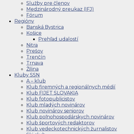
Služby pre členov
Medzinárodný preukaz (IFJ)
Fórum
Regióny
Banská Bystrica
Košice
Prehľad udalostí
Nitra
Prešov
Trenčín
Trnava
Žilina
Kluby SSN
A – klub
Klub firemných a regionálnych médií
Klub FIJET SLOVAKIA
Klub fotopublicistov
Klub mladých novinárov
Klub novinárov seniorov
Klub poľnohospodárskych novinárov
Klub športových redaktorov
Klub vedeckotechnických žurnalistov