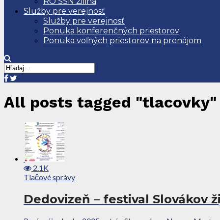
RO SSN Žilina
Služby pre verejnosť
Služby pre verejnosť
Ponuka konferenčných priestorov
Ponuka voľných priestorov na prenájom
All posts tagged "tlacovky"
2.1K
Tlačové správy
Dedovizeň – festival Slovákov ži