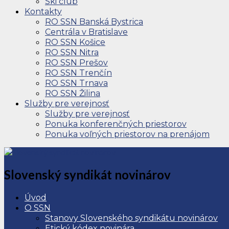
Ski club
Kontakty
RO SSN Banská Bystrica
Centrála v Bratislave
RO SSN Košice
RO SSN Nitra
RO SSN Prešov
RO SSN Trenčín
RO SSN Trnava
RO SSN Žilina
Služby pre verejnosť
Služby pre verejnosť
Ponuka konferenčných priestorov
Ponuka voľných priestorov na prenájom
Slovenský syndikát novinárov
Úvod
O SSN
Stanovy Slovenského syndikátu novinárov
Etický kódex novinára