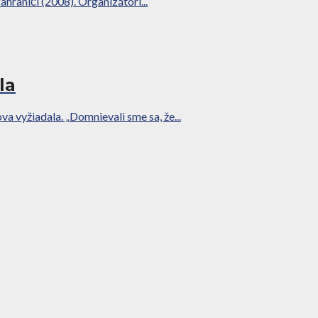
raničí (2008). Organizátori...
la
va vyžiadala. „Domnievali sme sa, že...