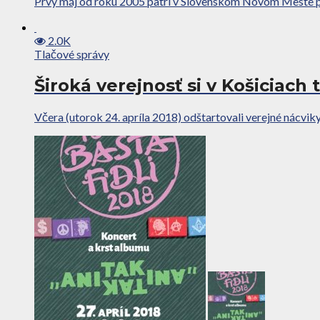
Prvý máj od roku 2005 patrí v Slovenskom Novom Meste podu
2.0K
Tlačové správy
Široká verejnosť si v Košiciach
Včera (utorok 24. apríla 2018) odštartovali verejné nácviky