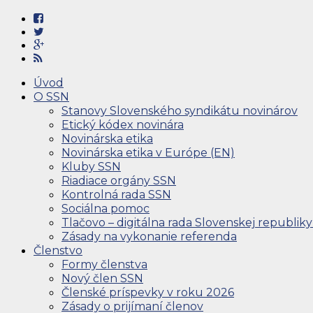
Úvod
O SSN
Stanovy Slovenského syndikátu novinárov
Etický kódex novinára
Novinárska etika
Novinárska etika v Európe (EN)
Kluby SSN
Riadiace orgány SSN
Kontrolná rada SSN
Sociálna pomoc
Tlačovo – digitálna rada Slovenskej republiky
Zásady na vykonanie referenda
Členstvo
Formy členstva
Nový člen SSN
Členské príspevky v roku 2026
Zásady o prijímaní členov