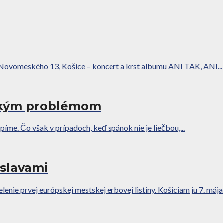
. Novomeského 13, Košice – koncert a krst albumu ANI TAK, ANI...
ickým problémom
yspíme. Čo však v prípadoch, keď spánok nie je liečbou,...
oslavami
nie prvej európskej mestskej erbovej listiny. Košiciam ju 7. mája 