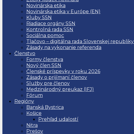
Novinárska etika
Novinárska etika v Európe (EN)
Kluby SSN
Riadiace orgány SSN
Kontrolná rada SSN
Sociálna pomoc
Tlačovo – digitálna rada Slovenskej republiky
Zásady na vykonanie referenda
Členstvo
Formy členstva
Nový člen SSN
Členské príspevky v roku 2026
Zásady o prijímaní členov
Služby pre členov
Medzinárodný preukaz (IFJ)
Fórum
Regióny
Banská Bystrica
Košice
Prehľad udalostí
Nitra
Prešov