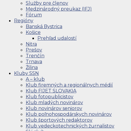
Služby pre členov
Medzinárodný preukaz (IFJ)
Fórum
Regióny
Banská Bystrica
Košice
Prehľad udalostí
Nitra
Prešov
Trenčín
Trnava
Žilina
Kluby SSN
A – klub
Klub firemných a regionálnych médií
Klub FIJET SLOVAKIA
Klub fotopublicistov
Klub mladých novinárov
Klub novinárov seniorov
Klub poľnohospodárskych novinárov
Klub športových redaktorov
Klub vedeckotechnických žurnalistov