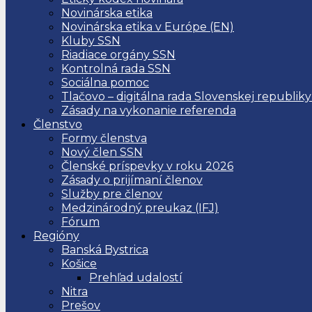
Novinárska etika
Novinárska etika v Európe (EN)
Kluby SSN
Riadiace orgány SSN
Kontrolná rada SSN
Sociálna pomoc
Tlačovo – digitálna rada Slovenskej republiky
Zásady na vykonanie referenda
Členstvo
Formy členstva
Nový člen SSN
Členské príspevky v roku 2026
Zásady o prijímaní členov
Služby pre členov
Medzinárodný preukaz (IFJ)
Fórum
Regióny
Banská Bystrica
Košice
Prehľad udalostí
Nitra
Prešov