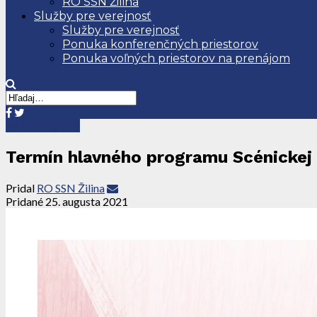
RO SSN Žilina
Služby pre verejnosť
Služby pre verejnosť
Ponuka konferenčných priestorov
Ponuka voľných priestorov na prenájom
Tlačové správy
Termín hlavného programu Scénickej 
Pridal
RO SSN Žilina
Pridané
25. augusta 2021