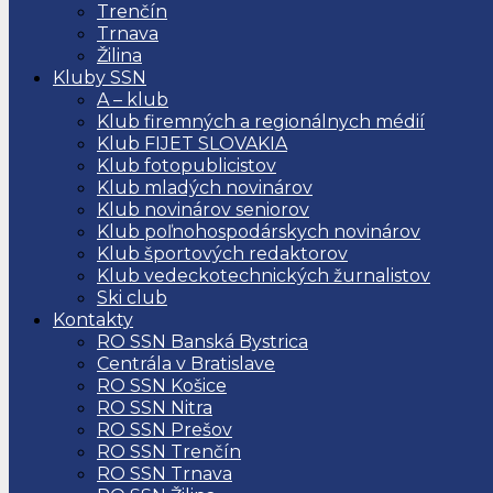
Trenčín
Trnava
Žilina
Kluby SSN
A – klub
Klub firemných a regionálnych médií
Klub FIJET SLOVAKIA
Klub fotopublicistov
Klub mladých novinárov
Klub novinárov seniorov
Klub poľnohospodárskych novinárov
Klub športových redaktorov
Klub vedeckotechnických žurnalistov
Ski club
Kontakty
RO SSN Banská Bystrica
Centrála v Bratislave
RO SSN Košice
RO SSN Nitra
RO SSN Prešov
RO SSN Trenčín
RO SSN Trnava