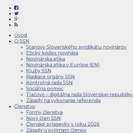
Úvod
O SSN
Stanovy Slovenského syndikátu novinárov
Etický kódex novinára
Novinárska etika
Novinárska etika v Európe (EN)
Kluby SSN
Riadiace orgány SSN
Kontrolná rada SSN
Sociálna pomoc
Tlačovo – digitálna rada Slovenskej republiky
Zásady na vykonanie referenda
Členstvo
Formy členstva
Nový člen SSN
Členské príspevky v roku 2026
Zásady o prijímaní členov