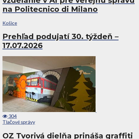
vzdelanie v AI pre verejnú správu
na Politecnico di Milano
Košice
Prehľad podujatí 30. týždeň –
17.07.2026
304
Tlačové správy
OZ Tvorivá dielňa prináša graffiti