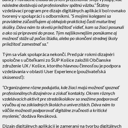
následne dostávajú od profesionálov spätnú väzbu.”
Štátny
vzdelávací program pre dizajn digitálnych aplikácií bol rovnako
tvorený v spolupráci s odborníkmi.
“S mojimi kolegami sa
pravidelne zúčastňujem aj obhajob praktickej časti maturitnej
skúšky. Dáva nám to skvelú príležitosť vidieť, kam sa žiaci posunuli
a ako sú pripravení do praxe. Tým najšikovnejším ponúkame aj
možnosť stáže už počas štúdia, alebo po skončení strednej školy
príležitosť zamestnať sa.”
Tým sa však spolupráca nekončí. Pred pár rokmi dizajnéri
spoločne s učiteľkami zo ŠUP Košice založili Občianske
združenie UX / Košice, ktorého hlavnou činnosťou je podpora
vzdelávania v oblasti User Experience (používateľská
skúsenosť):
“Organizujeme rôzne podujatia, kde žiaci majú možnosť spoznať
profesionálnych dizajnérov a získať kontakty. Okrem rôznych
vzdelávacích aktivít pre stredoškolákov sa snažíme podporovať
výučbu aj na základných školách a univerzitách. Dáva nám to
väčšie možnosti podporovať digitálne zručnosti a kritické
myslenie,”
dodáva Reváková.
Dizajn digitálnych aplikácií je zameraný na tvorbu digitálnych