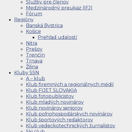
Služby pre členov
Medzinárodný preukaz (IFJ)
Fórum
Regióny
Banská Bystrica
Košice
Prehľad udalostí
Nitra
Prešov
Trenčín
Trnava
Žilina
Kluby SSN
A – klub
Klub firemných a regionálnych médií
Klub FIJET SLOVAKIA
Klub fotopublicistov
Klub mladých novinárov
Klub novinárov seniorov
Klub poľnohospodárskych novinárov
Klub športových redaktorov
Klub vedeckotechnických žurnalistov
Ski club