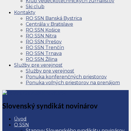
Klub vedeckotechnických žurnalistov
Ski club
Kontakty
RO SSN Banská Bystrica
Centrála v Bratislave
RO SSN Košice
RO SSN Nitra
RO SSN Prešov
RO SSN Trenčín
RO SSN Trnava
RO SSN Žilina
Služby pre verejnosť
Služby pre verejnosť
Ponuka konferenčných priestorov
Ponuka voľných priestorov na prenájom
Slovenský syndikát novinárov
Úvod
O SSN
Stanovy Slovenského syndikátu novinárov