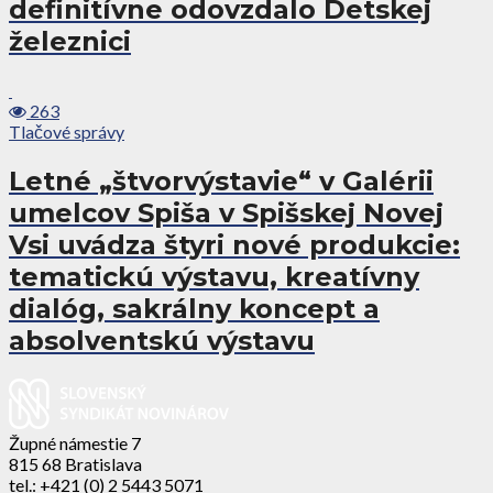
definitívne odovzdalo Detskej
železnici
263
Tlačové správy
Letné „štvorvýstavie“ v Galérii
umelcov Spiša v Spišskej Novej
Vsi uvádza štyri nové produkcie:
tematickú výstavu, kreatívny
dialóg, sakrálny koncept a
absolventskú výstavu
Župné námestie 7
815 68 Bratislava
tel.: +421 (0) 2 5443 5071