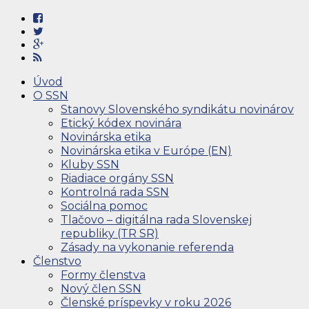
Úvod
O SSN
Stanovy Slovenského syndikátu novinárov
Etický kódex novinára
Novinárska etika
Novinárska etika v Európe (EN)
Kluby SSN
Riadiace orgány SSN
Kontrolná rada SSN
Sociálna pomoc
Tlačovo – digitálna rada Slovenskej
republiky (TR SR)
Zásady na vykonanie referenda
Členstvo
Formy členstva
Nový člen SSN
Členské príspevky v roku 2026