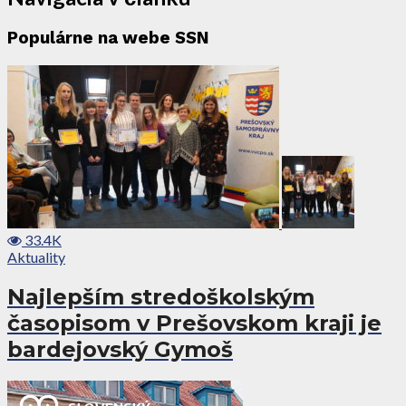
Populárne na webe SSN
33.4K
Aktuality
Najlepším stredoškolským
časopisom v Prešovskom kraji je
bardejovský Gymoš