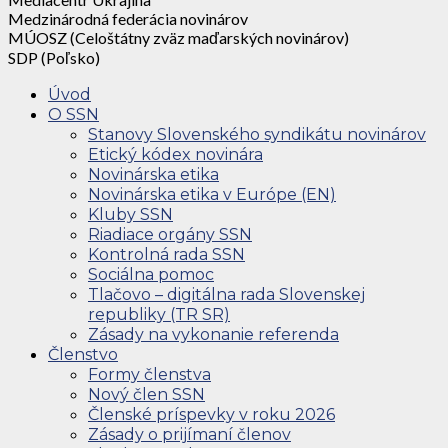
Medzinárodná federácia novinárov
MÚOSZ (Celoštátny zväz maďarských novinárov)
SDP (Poľsko)
Úvod
O SSN
Stanovy Slovenského syndikátu novinárov
Etický kódex novinára
Novinárska etika
Novinárska etika v Európe (EN)
Kluby SSN
Riadiace orgány SSN
Kontrolná rada SSN
Sociálna pomoc
Tlačovo – digitálna rada Slovenskej
republiky (TR SR)
Zásady na vykonanie referenda
Členstvo
Formy členstva
Nový člen SSN
Členské príspevky v roku 2026
Zásady o prijímaní členov