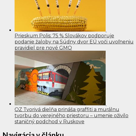
Prieskum Polis: 75 % Slovákov podporuje
podanie žaloby na Súdny dvor EÚ voči uvoľneniu
pravidiel pre nové GMO
OZ Tvorivá dielňa prináša graffiti a murálnu
tvorbu do verejného priestoru – umenie oživilo
staničný podchod v Ruskove
Navigácia v článku