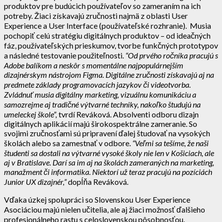
produktov pre budúcich používateľov so zameraním na ich
potreby. Žiaci získavajú zručnosti najmä z oblasti User
Experience a User Interface (používateľské rozhranie). Musia
pochopiť celú stratégiu digitálnych produktov – od ideačných
fáz, používateľských prieskumov, tvorbe funkčných prototypov
a následné testovanie použiteľnosti.
“Od prvého ročníka pracujú s
Adobe balíkom a neskôr s momentálne najpopulárnejším
dizajnérskym nástrojom Figma. Digitálne zručnosti získavajú aj na
predmete základy programovacích jazykov či videotvorba.
Zvládnuť musia digitálny marketing, vizuálnu komunikáciu a
samozrejme aj tradičné výtvarné techniky, nakoľko študujú na
umeleckej škole”,
tvrdí Reváková. Absolventi odboru dizajn
digitálnych aplikácií majú širokospektrálne zameranie. So
svojimi zručnosťami sú pripravení ďalej študovať na vysokých
školách alebo sa zamestnať v odbore.
“Veľmi sa tešíme, že naši
študenti sa dostali na výtvarné vysoké školy nie len v Košiciach, ale
aj v Bratislave. Darí sa im aj na školách zameraných na marketing,
manažment či informatika. Niektorí už teraz pracujú na pozíciách
Junior UX dizajnér,”
dopĺňa Reváková.
Vďaka úzkej spolupráci so Slovenskou User Experience
Asociáciou majú nielen učitelia, ale aj žiaci možnosť ďalšieho
profesionálneho rastu s celoslovenskou pôsobnosťou.