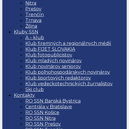
Nitra
Prešov
Trenčín
Trnava
Žilina
Kluby SSN
A – klub
Klub firemných a regionálnych médií
Klub FIJET SLOVAKIA
Klub fotopublicistov
Klub mladých novinárov
Klub novinárov seniorov
Klub poľnohospodárskych novinárov
Klub športových redaktorov
Klub vedeckotechnických žurnalistov
Ski club
Kontakty
RO SSN Banská Bystrica
Centrála v Bratislave
RO SSN Košice
RO SSN Nitra
RO SSN Prešov