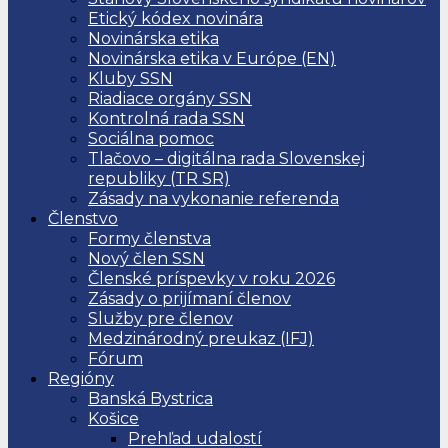
Etický kódex novinára
Novinárska etika
Novinárska etika v Európe (EN)
Kluby SSN
Riadiace orgány SSN
Kontrolná rada SSN
Sociálna pomoc
Tlačovo – digitálna rada Slovenskej
republiky (TR SR)
Zásady na vykonanie referenda
Členstvo
Formy členstva
Nový člen SSN
Členské príspevky v roku 2026
Zásady o prijímaní členov
Služby pre členov
Medzinárodný preukaz (IFJ)
Fórum
Regióny
Banská Bystrica
Košice
Prehľad udalostí