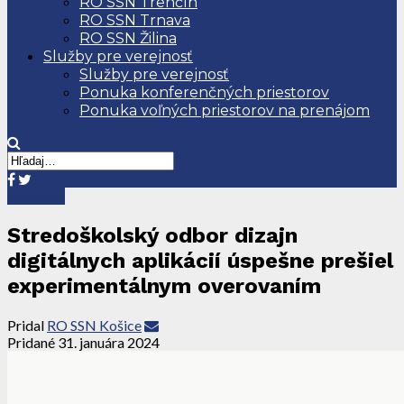
RO SSN Trenčín
RO SSN Trnava
RO SSN Žilina
Služby pre verejnosť
Služby pre verejnosť
Ponuka konferenčných priestorov
Ponuka voľných priestorov na prenájom
Aktuality
Stredoškolský odbor dizajn
digitálnych aplikácií úspešne prešiel
experimentálnym overovaním
Pridal
RO SSN Košice
Pridané
31. januára 2024