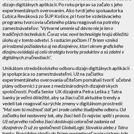
dizajn digitálnych aplikácií. Po roku príprav sa začalo s jeho
experimentálnych overovaním. Ako tvrdí jeho spoluautorka
Ľubica Reváková zo ŠUP Košice, pri tvorbe vzdelávacieho
programu tvorcovia učebného plánu reagovali na potreby
zamestnávateľov:
“Výtvarné umenie už dávno nie je len o
tradičných technikách. Čoraz viac nové technológie hrajú dôležitú
úlohu aj v tomto odvetví. S rastúcim počtom IT firiem vzniká
prirodzená požiadavka aj na dizajnérov, ktorí okrem grafického
dizajnu ovládajú aj celú stratégiu tvorby produktov a sú zdatní v
digitálnych zručnostiach”.
Unikátom stredoškolského odboru dizajn digitálnych aplikácií
je spolupráca so zamestnávateľmi. Už na začiatku
experimentálneho overovania učiteľom pomáhali tvoriť učebné
plány odborníci z praxe z medzinárodných dizajnérskych
spoločností. Podľa Senior UX dizajnéra Petra Leška z Tatra
banky je veľmi dôležité, aby sa žiaci učili aktuálne trendy a
vedeli tak reagovať na rýchle zmeny v digitálnom prostredí:
“Mal som tú možnosť stáť pri zrode celého študijného odboru. Od
začiatku bol nastavený tak, aby žiaci boli čo najviac spätí s praxou.
Už od prvého ročníka žiaci dostávajú celoročné zadania od
dizajnérov či už zo spoločnosti GlobalLogic Slovakia alebo z Tatra
banky. Pravidelne chodia do firiem prezentovať svoje výstupy, kde