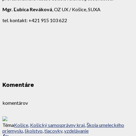
Mgr. Ľubica Reváková
, OZ UX / Košice, SUXA
tel. kontakt: +421 915 103 622
Komentáre
komentárov
Téma
Košice
,
Košický samosprávny kraj
,
Škola umeleckého
priemyslu
,
školstvo
,
tlacovky
,
vzdelávanie