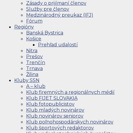
Zásady o prijímaní členov
Služby pre členov
Medzinárodný preukaz (IFJ)
Fórum
Regióny
Banská Bystrica
Košice
Prehľad udalostí
Nitra
Prešov
Trenčín
Trnava
Žilina
Kluby SSN
A – klub
Klub firemných a regionálnych médií
Klub FIJET SLOVAKIA
Klub fotopublicistov
Klub mladých novinárov
Klub novinárov seniorov
Klub poľnohospodárskych novinárov
Klub športových redaktorov