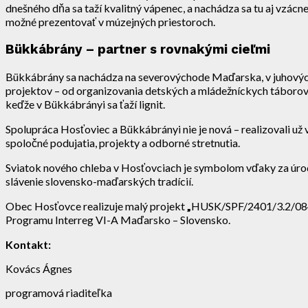
dnešného dňa sa taží kvalitný vápenec, a nachádza sa tu aj vzá
možné prezentovať v múzejných priestoroch.
Bükkábrány – partner s rovnakými cieľmi
Bükkábrány sa nachádza na severovýchode Maďarska, v juhových
projektov – od organizovania detských a mládežníckych táborov
keďže v Bükkábrányi sa ťaží lignit.
Spolupráca Hosťoviec a Bükkábrányi nie je nová – realizovali u
spoločné podujatia, projekty a odborné stretnutia.
Sviatok nového chleba v Hosťovciach je symbolom vďaky za úrodu 
slávenie slovensko-maďarských tradícií.
Obec Hosťovce realizuje malý projekt
„
HUSK/SPF/2401/3.2/084 
Programu Interreg VI-A Maďarsko – Slovensko.
Kontakt:
Kovács Ágnes
programová riaditeľka