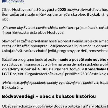
Comments
Obec Hosťovce dňa
30. augusta 2025
pozýva obyvateľov a host
ňom zúčastní aj zahraničný partner, maďarská obec
Bükkábrán
obcí.
„Chceme, aby Sviatok nového chleba nebol len o pripomínaní si našich 
Tibor Béres, starosta obce Hosťovce.
Slávnosť sa začne privítaním hostí a predstavením projektu a
cestu k ešte užšej spolupráci. Záujemcovia si budú môcť s odbo
čakajú návštevníkov chutné jedlá, programy pre deti, remeselné
Súčasťou programu bude aj
požehnanie a posvätenie nového 
so zástupcami samospráv a cirkví na tému demokratického a občia
divadelný súbor VÁR-LAK
z Turne nad Bodvou a
Komediálna 
LGT Projekt
.
Organizátori očakávajú približne 250 účastníkov, 
„Naše obce spájajú podobné hodnoty vychádzajúce z baníckych tradícií.
Bükkábrány.
Bódvavendégi – obec s bohatou históriou
Obec sa nachádza v údolí rieky Bodva a potoka Turňa, v blízkost