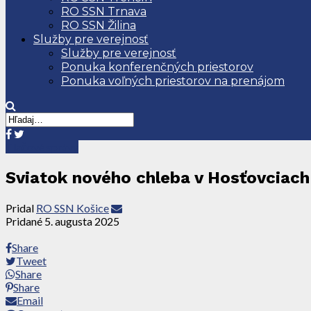
RO SSN Trnava
RO SSN Žilina
Služby pre verejnosť
Služby pre verejnosť
Ponuka konferenčných priestorov
Ponuka voľných priestorov na prenájom
Tlačové správy
Sviatok nového chleba v Hosťovciach
Pridal
RO SSN Košice
Pridané
5. augusta 2025
Share
Tweet
Share
Share
Email