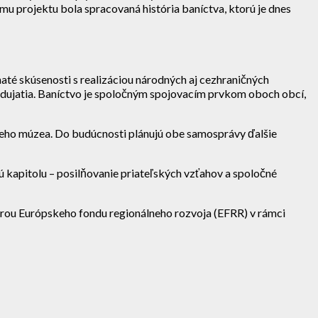
u projektu bola spracovaná história baníctva, ktorú je dnes
é skúsenosti s realizáciou národných aj cezhraničných
odujatia. Baníctvo je spoločným spojovacím prvkom oboch obcí,
ckeho múzea. Do budúcnosti plánujú obe samosprávy ďalšie
ú kapitolu – posilňovanie priateľských vzťahov a spoločné
u Európskeho fondu regionálneho rozvoja (EFRR) v rámci