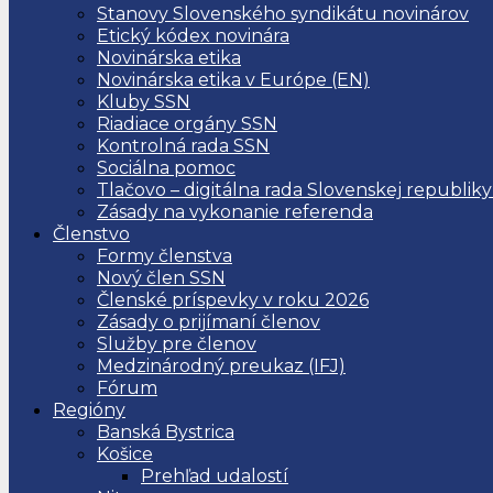
Stanovy Slovenského syndikátu novinárov
Etický kódex novinára
Novinárska etika
Novinárska etika v Európe (EN)
Kluby SSN
Riadiace orgány SSN
Kontrolná rada SSN
Sociálna pomoc
Tlačovo – digitálna rada Slovenskej republiky
Zásady na vykonanie referenda
Členstvo
Formy členstva
Nový člen SSN
Členské príspevky v roku 2026
Zásady o prijímaní členov
Služby pre členov
Medzinárodný preukaz (IFJ)
Fórum
Regióny
Banská Bystrica
Košice
Prehľad udalostí