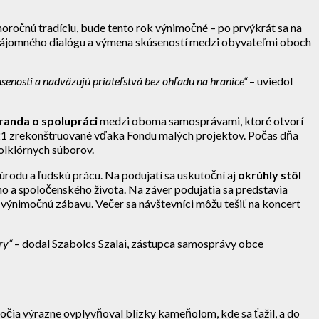
lhoročnú tradíciu, bude tento rok výnimočné – po prvýkrát sa na
ájomného dialógu a výmena skúseností medzi obyvateľmi oboch
úsenosti a nadväzujú priateľstvá bez ohľadu na hranice“
– uviedol
anda o spolupráci
medzi oboma samosprávami, ktoré otvorí
021 zrekonštruované vďaka Fondu malých projektov. Počas dňa
olklórnych súborov.
rodu a ľudskú prácu. Na podujatí sa uskutoční aj
okrúhly stôl
ho a spoločenského života. Na záver podujatia sa predstavia
 výnimočnú zábavu. Večer sa návštevníci môžu tešiť na koncert
ry“
– dodal Szabolcs Szalai, zástupca samosprávy obce
očia výrazne ovplyvňoval blízky kameňolom, kde sa ťažil, a do