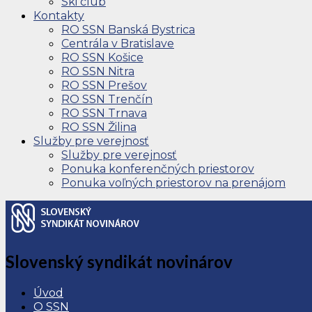
Ski club
Kontakty
RO SSN Banská Bystrica
Centrála v Bratislave
RO SSN Košice
RO SSN Nitra
RO SSN Prešov
RO SSN Trenčín
RO SSN Trnava
RO SSN Žilina
Služby pre verejnosť
Služby pre verejnosť
Ponuka konferenčných priestorov
Ponuka voľných priestorov na prenájom
Slovenský syndikát novinárov
Úvod
O SSN