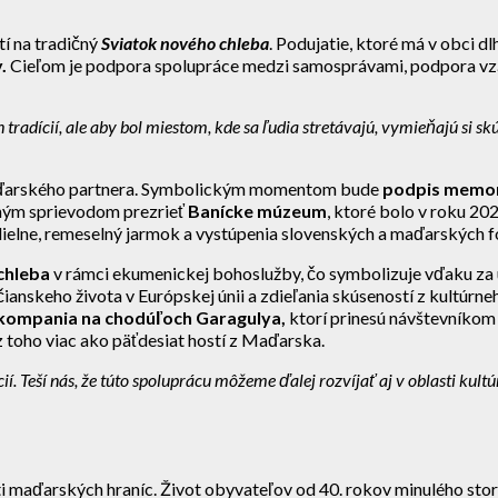
í na tradičný
Sviatok nového chleba
. Podujatie, ktoré má v obci d
y
.
Cieľom je podpora spolupráce medzi samosprávami, podpora vz
tradícií, ale aby bol miestom, kde sa ľudia stretávajú, vymieňajú si sk
 maďarského partnera. Symbolickým momentom bude
podpis memor
rným sprievodom prezrieť
Banícke múzeum
, ktoré bolo v roku 2
 dielne, remeselný jarmok a vystúpenia slovenských a maďarských f
chleba
v rámci ekumenickej bohoslužby, čo symbolizuje vďaku za ú
nskeho života v Európskej únii a zdieľania skúseností z kultúrne
kompania na chodúľoch Garagulya
,
ktorí prinesú návštevníkom
z toho viac ako päťdesiat hostí z Maďarska.
 Teší nás, že túto spoluprácu môžeme ďalej rozvíjať aj v oblasti kultú
i maďarských hraníc. Život obyvateľov od 40. rokov minulého stor