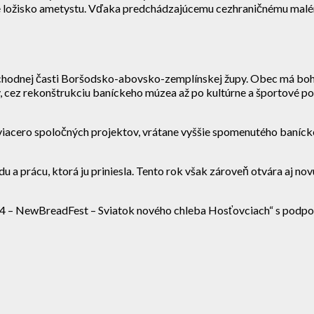
cne ložisko ametystu. Vďaka predchádzajúcemu cezhraničnému malém
odnej časti Boršodsko-abovsko-zemplínskej župy. Obec má bohat
, cez rekonštrukciu baníckeho múzea až po kultúrne a športové p
ž viacero spoločných projektov, vrátane vyššie spomenutého baní
a prácu, ktorá ju priniesla. Tento rok však zároveň otvára aj nov
– NewBreadFest – Sviatok nového chleba Hosťovciach“ s podporo