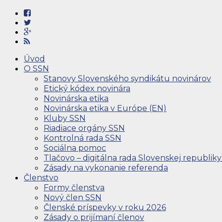
Úvod
O SSN
Stanovy Slovenského syndikátu novinárov
Etický kódex novinára
Novinárska etika
Novinárska etika v Európe (EN)
Kluby SSN
Riadiace orgány SSN
Kontrolná rada SSN
Sociálna pomoc
Tlačovo – digitálna rada Slovenskej republiky
Zásady na vykonanie referenda
Členstvo
Formy členstva
Nový člen SSN
Členské príspevky v roku 2026
Zásady o prijímaní členov