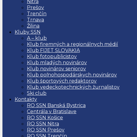
Nitra
Prešov
Trenčín
Trnava
Žilina
Kluby SSN
A – klub
Klub firemných a regionálnych médií
Klub FIJET SLOVAKIA
Klub fotopublicistov
Klub mladých novinárov
Klub novinárov seniorov
Klub poľnohospodárskych novinárov
Klub športových redaktorov
Klub vedeckotechnických žurnalistov
Ski club
Kontakty
RO SSN Banská Bystrica
Centrála v Bratislave
RO SSN Košice
RO SSN Nitra
RO SSN Prešov
RO SSN Trenčín