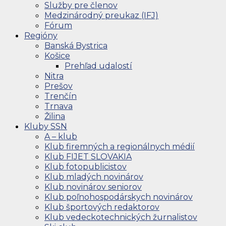
Služby pre členov
Medzinárodný preukaz (IFJ)
Fórum
Regióny
Banská Bystrica
Košice
Prehľad udalostí
Nitra
Prešov
Trenčín
Trnava
Žilina
Kluby SSN
A – klub
Klub firemných a regionálnych médií
Klub FIJET SLOVAKIA
Klub fotopublicistov
Klub mladých novinárov
Klub novinárov seniorov
Klub poľnohospodárskych novinárov
Klub športových redaktorov
Klub vedeckotechnických žurnalistov