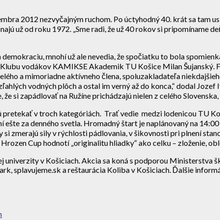
ovembra 2012 nezvyčajným ruchom. Po úctyhodný 40. krát sa tam us
najú už od roku 1972. „Sme radi, že už 40 rokov si pripomíname 
demokraciu, mnohí už ale nevedia, že spočiatku to bola spomienka n
lubu vodákov KAMIKSE Akademik TU Košice Milan Šujanský. Fakt, ž
lého a mimoriadne aktívneho člena, spoluzakladateľa niekdajšieh
zľahlých vodných plôch a ostal im verný až do konca,“ dodal Jozef
e si zapádlovať na Ružíne prichádzajú nielen z celého Slovenska, a
udú pretekať v troch kategóriách. Trať vedie medzi lodenicou TU K
 ešte za denného svetla. Hromadný štart je naplánovaný na 14:00 h
i zmerajú sily v rýchlosti pádlovania, v šikovnosti pri plnení stan
ý Hrozen Cup hodnotí „originalitu hliadky“ ako celku – zloženie, obl
 univerzity v Košiciach. Akcia sa koná s podporou Ministerstva šk
k, splavujeme.sk a reštaurácia Koliba v Košiciach. Ďalšie informá
m