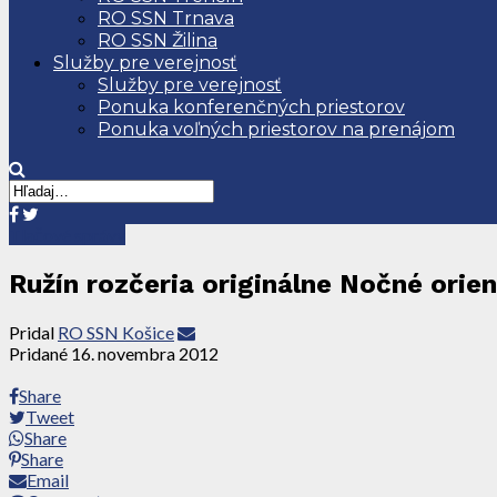
RO SSN Trnava
RO SSN Žilina
Služby pre verejnosť
Služby pre verejnosť
Ponuka konferenčných priestorov
Ponuka voľných priestorov na prenájom
Tlačové správy
Ružín rozčeria originálne Nočné ori
Pridal
RO SSN Košice
Pridané
16. novembra 2012
Share
Tweet
Share
Share
Email