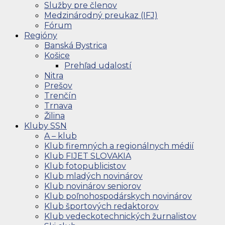
Služby pre členov
Medzinárodný preukaz (IFJ)
Fórum
Regióny
Banská Bystrica
Košice
Prehľad udalostí
Nitra
Prešov
Trenčín
Trnava
Žilina
Kluby SSN
A – klub
Klub firemných a regionálnych médií
Klub FIJET SLOVAKIA
Klub fotopublicistov
Klub mladých novinárov
Klub novinárov seniorov
Klub poľnohospodárskych novinárov
Klub športových redaktorov
Klub vedeckotechnických žurnalistov