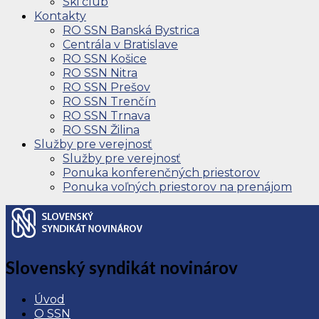
Ski club
Kontakty
RO SSN Banská Bystrica
Centrála v Bratislave
RO SSN Košice
RO SSN Nitra
RO SSN Prešov
RO SSN Trenčín
RO SSN Trnava
RO SSN Žilina
Služby pre verejnosť
Služby pre verejnosť
Ponuka konferenčných priestorov
Ponuka voľných priestorov na prenájom
Slovenský syndikát novinárov
Úvod
O SSN