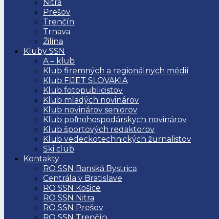
Nitra
Prešov
Trenčín
Trnava
Žilina
Kluby SSN
A – klub
Klub firemných a regionálnych médií
Klub FIJET SLOVAKIA
Klub fotopublicistov
Klub mladých novinárov
Klub novinárov seniorov
Klub poľnohospodárskych novinárov
Klub športových redaktorov
Klub vedeckotechnických žurnalistov
Ski club
Kontakty
RO SSN Banská Bystrica
Centrála v Bratislave
RO SSN Košice
RO SSN Nitra
RO SSN Prešov
RO SSN Trenčín