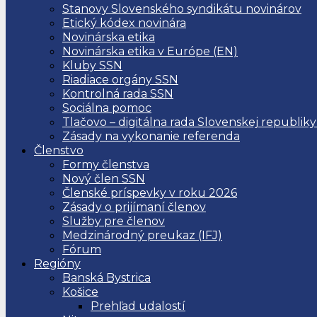
Stanovy Slovenského syndikátu novinárov
Etický kódex novinára
Novinárska etika
Novinárska etika v Európe (EN)
Kluby SSN
Riadiace orgány SSN
Kontrolná rada SSN
Sociálna pomoc
Tlačovo – digitálna rada Slovenskej republiky
Zásady na vykonanie referenda
Členstvo
Formy členstva
Nový člen SSN
Členské príspevky v roku 2026
Zásady o prijímaní členov
Služby pre členov
Medzinárodný preukaz (IFJ)
Fórum
Regióny
Banská Bystrica
Košice
Prehľad udalostí