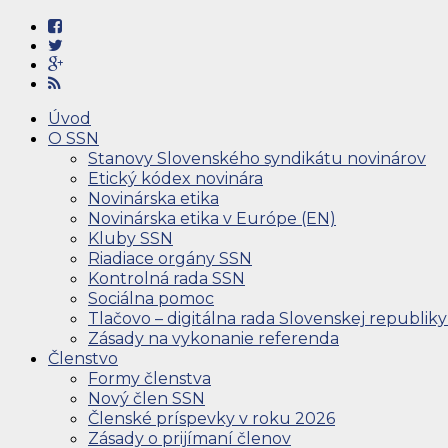
Úvod
O SSN
Stanovy Slovenského syndikátu novinárov
Etický kódex novinára
Novinárska etika
Novinárska etika v Európe (EN)
Kluby SSN
Riadiace orgány SSN
Kontrolná rada SSN
Sociálna pomoc
Tlačovo – digitálna rada Slovenskej republiky
Zásady na vykonanie referenda
Členstvo
Formy členstva
Nový člen SSN
Členské príspevky v roku 2026
Zásady o prijímaní členov