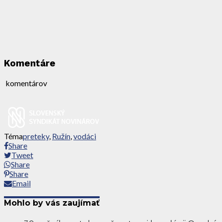
Komentáre
komentárov
Téma
preteky
,
Ružín
,
vodáci
Share
Tweet
Share
Share
Email
Mohlo by vás zaujímať