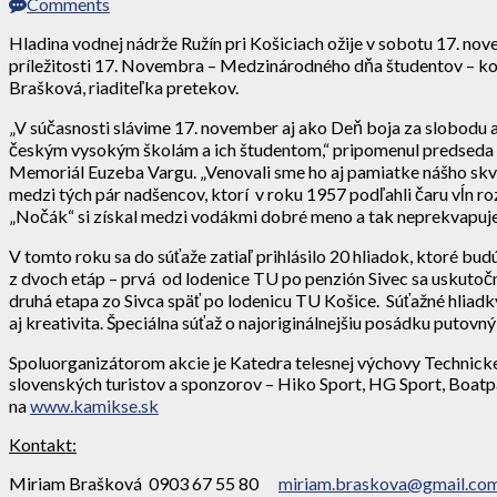
Comments
Hladina vodnej nádrže Ružín pri Košiciach ožije v sobotu 17. n
príležitosti 17. Novembra – Medzinárodného dňa študentov – ko
Brašková, riaditeľka pretekov.
„V súčasnosti slávime 17. november aj ako Deň boja za slobodu a 
českým vysokým školám a ich študentom,“ pripomenul predseda K
Memoriál Euzeba Vargu. „Venovali sme ho aj pamiatke nášho skve
medzi tých pár nadšencov, ktorí v roku 1957 podľahli čaru vĺn ro
„Nočák“ si získal medzi vodákmi dobré meno a tak neprekvapuje, ž
V tomto roku sa do súťaže zatiaľ prihlásilo 20 hliadok, ktoré b
z dvoch etáp – prvá od lodenice TU po penzión Sivec sa uskutoční
druhá etapa zo Sivca späť po lodenicu TU Košice. Súťažné hliadky s
aj kreativita. Špeciálna súťaž o najoriginálnejšiu posádku putovn
Spoluorganizátorom akcie je Katedra telesnej výchovy Technickej
slovenských turistov a sponzorov – Hiko Sport, HG Sport, Boatpar
na
www.kamikse.sk
Kontakt
:
Miriam Brašková 0903 67 55 80
miriam.braskova@gmail.co