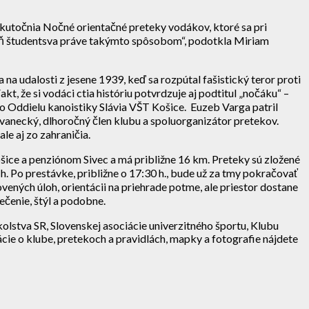
kutočnia Nočné orientačné preteky vodákov, ktoré sa pri
deň študentsva práve takýmto spôsobom“, podotkla Miriam
a udalosti z jesene 1939, keď sa rozpútal fašistický teror proti
e si vodáci ctia históriu potvrdzuje aj podtitul „nočáku“ –
o Oddielu kanoistiky Slávia VŠT Košice. Euzeb Varga patril
 Ivanecký, dlhoročný člen klubu a spoluorganizátor pretekov.
le aj zo zahraničia.
ošice a penziónom Sivec a má približne 16 km. Preteky sú zložené
. Po prestávke, približne o 17:30 h., bude už za tmy pokračovať
ovených úloh, orientácii na priehrade potme, ale priestor dostane
ečenie, štýl a podobne.
olstva SR, Slovenskej asociácie univerzitného športu, Klubu
cie o klube, pretekoch a pravidlách, mapky a fotografie nájdete