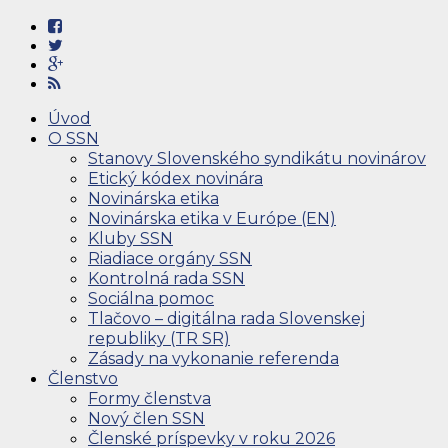
Úvod
O SSN
Stanovy Slovenského syndikátu novinárov
Etický kódex novinára
Novinárska etika
Novinárska etika v Európe (EN)
Kluby SSN
Riadiace orgány SSN
Kontrolná rada SSN
Sociálna pomoc
Tlačovo – digitálna rada Slovenskej
republiky (TR SR)
Zásady na vykonanie referenda
Členstvo
Formy členstva
Nový člen SSN
Členské príspevky v roku 2026