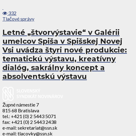
332
Tlačové správy
Letné „štvorvýstavie“ v Galérii
umelcov Spiša v Spišskej Novej
Vsi uvádza štyri nové produkcie:
tematickú výstavu, kreatívny
dialóg, sakrálny koncept a
absolventskú výstavu
Župné námestie 7
815 68 Bratislava
tel.: +421 (0) 2 5443 5071
fax: +421 (0) 2 5443 2438
e-mail: sekretariat@ssn.sk
e-mail: tlacovky@ssn.sk