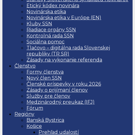
Etický kódex novinára
Novinárska etika
Novinárska etika v Európe (EN)
Kluby SSN
Riadiace orgány SSN
Kontrolná rada SSN
Sociálna pomoc
Tlačovo – digitálna rada Slovenskej
republiky (TR SR)
Zásady na vykonanie referenda
Členstvo
Formy členstva
Nový člen SSN
Členské príspevky v roku 2026
Zásady o prijímaní členov
Služby pre členov
Medzinárodný preukaz (IFJ)
Fórum
Regióny
Banská Bystrica
Košice
Prehľad udalostí