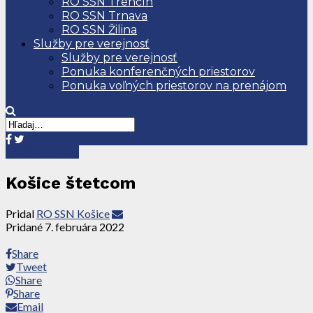
RO SSN Trenčín
RO SSN Trnava
RO SSN Žilina
Služby pre verejnosť
Služby pre verejnosť
Ponuka konferenčných priestorov
Ponuka voľných priestorov na prenájom
Tlačové správy
Košice štetcom
Pridal
RO SSN Košice
Pridané
7. februára 2022
Share
Tweet
Share
Share
Email