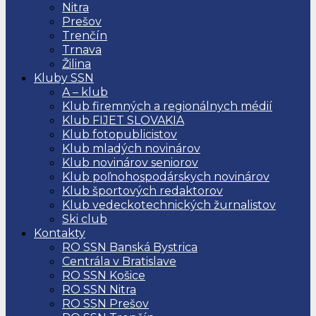
Nitra
Prešov
Trenčín
Trnava
Žilina
Kluby SSN
A – klub
Klub firemných a regionálnych médií
Klub FIJET SLOVAKIA
Klub fotopublicistov
Klub mladých novinárov
Klub novinárov seniorov
Klub poľnohospodárskych novinárov
Klub športových redaktorov
Klub vedeckotechnických žurnalistov
Ski club
Kontakty
RO SSN Banská Bystrica
Centrála v Bratislave
RO SSN Košice
RO SSN Nitra
RO SSN Prešov