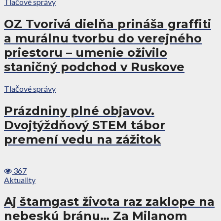
Tlačové správy
OZ Tvorivá dielňa prináša graffiti
a murálnu tvorbu do verejného
priestoru – umenie oživilo
staničný podchod v Ruskove
Tlačové správy
Prázdniny plné objavov.
Dvojtýždňový STEM tábor
premení vedu na zážitok
367
Aktuality
Aj štamgast života raz zaklope na
nebeskú bránu… Za Milanom