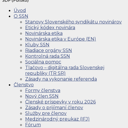
Úvod
O SSN
Stanovy Slovenského syndikátu novinárov
Etický kódex novinára
Novinárska etika
Novinárska etika v Európe (EN)
Kluby SSN
Riadiace orgány SSN
Kontrolná rada SSN
Sociálna pomoc
Tlačovo – digitálna rada Slovenskej
republiky (TR SR)
Zásady na vykonanie referenda
Členstvo
Formy členstva
Nový člen SSN
Členské príspevky v roku 2026
Zásady o prijímaní členov
Služby pre členov
Medzinárodný preukaz (IFJ)
Fórum