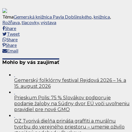
Téma
Gemerská knižnica Pavla Dobšinského
,
knižnica
,
Rožňava
,
tlacovky
,
výstava
Share
Tweet
Share
Share
Email
Mohlo by vás zaujímať
Gemerský folklórny festival Rejdová 2026 – 14. a
15. august 2026
Prieskum Polis: 75 % Slovákov podporuje
podanie žaloby na Súdny dvor EÚ voči uvoľneniu
pravidiel pre nové GMO
OZ Tvorivá dielňa prináša graffiti a murálnu
tvorbu do verejného priestoru – umenie oživilo