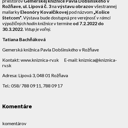
priestorov
Gemerskej knižnice Pavla Dobšinského v
Rožňave, ul. Lipová č. 3
na
výstavu obrazov
všestrannej
maliarky
Eleonóry Kovalčíkovej
pod názvom
„Košice
štetcom“
. Výstava bude dostupná pre verejnosť
v rámci
výpožičných hodín knižnice
v termíne
od 7.2.2022 do
30.3.2022.
Vstup je voľný.
Tatiana Bachňáková
Gemerská knižnica Pavla Dobšinského v Rožňave
Kontakt: www.kniznica-rv.sk E-mail: kniznica@kniznica-
rv.sk
Adresa: Lipová 3, 048 01 Rožňava
Tel.: 058/ 788 09 11, 788 09 17
Komentáre
komentárov