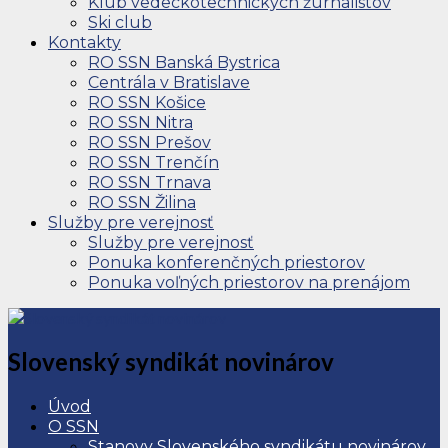
Klub vedeckotechnických žurnalistov
Ski club
Kontakty
RO SSN Banská Bystrica
Centrála v Bratislave
RO SSN Košice
RO SSN Nitra
RO SSN Prešov
RO SSN Trenčín
RO SSN Trnava
RO SSN Žilina
Služby pre verejnosť
Služby pre verejnosť
Ponuka konferenčných priestorov
Ponuka voľných priestorov na prenájom
Slovenský syndikát novinárov
Úvod
O SSN
Stanovy Slovenského syndikátu novinárov