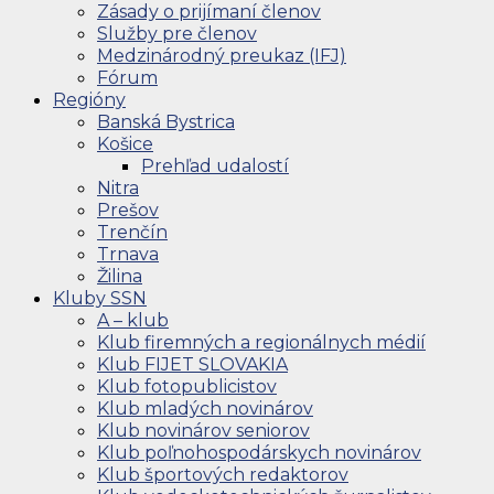
Zásady o prijímaní členov
Služby pre členov
Medzinárodný preukaz (IFJ)
Fórum
Regióny
Banská Bystrica
Košice
Prehľad udalostí
Nitra
Prešov
Trenčín
Trnava
Žilina
Kluby SSN
A – klub
Klub firemných a regionálnych médií
Klub FIJET SLOVAKIA
Klub fotopublicistov
Klub mladých novinárov
Klub novinárov seniorov
Klub poľnohospodárskych novinárov
Klub športových redaktorov