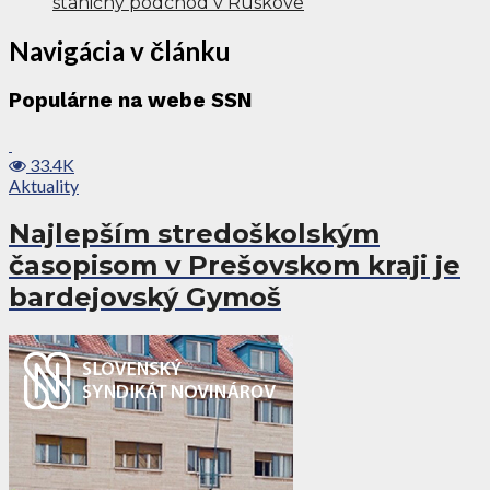
staničný podchod v Ruskove
Navigácia v článku
Populárne na webe SSN
33.4K
Aktuality
Najlepším stredoškolským
časopisom v Prešovskom kraji je
bardejovský Gymoš