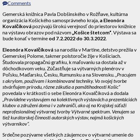
Comments
Gemerská knižnica Pavla Dobšinského v Rožňave, kultúrna
organizácia Košického samosprávneho kraja,
a Eleonóra
Kovalčíková
pozývajú širokú verejnosť do priestorov knižnice
na výstavu obrazov pod názvom
„Košice štetcom“
. Výstava sa
bude konať v termíne
od 7.2.2022 do 30.3.2022
.
Eleonóra Kovalčíková
sa narodila v Martine, detstvo prežila v
Gemerskej Polome, takmer polstoročie žije v Košiciach.
Študovala propagačnú grafiku, k maľovaniu sa dostala až v
dôchodkovom veku. Zúčastňuje sa výtvarných plenérov v
Poľsku, Maďarsku, Česku, Rumunsku a na Slovensku.
„Pracujem
s akrylom, používam i kombinované techniky. Vo svojej tvorbe
stvárňujem prírodu, rôzne zákutia a pamätihodnosti Košíc“
povedala v krátkosti o sebe Eleonóra Kovalčíková a dodala
„Pravidelne vystavujem na kolektívnych výstavách a prezentáciách
klubov a združení doma i v zahraničí, ako aj na Krajskej súťaži
neprofesionálnej výtvarnej tvorby Výtvarné spektrum. Venujem sa
tiež kurátorskej činnosti autorských výstav, najmä košických
výtvarníkov“.
Srdečne pozývame všetkých záujemcov o výtvarné umenie do