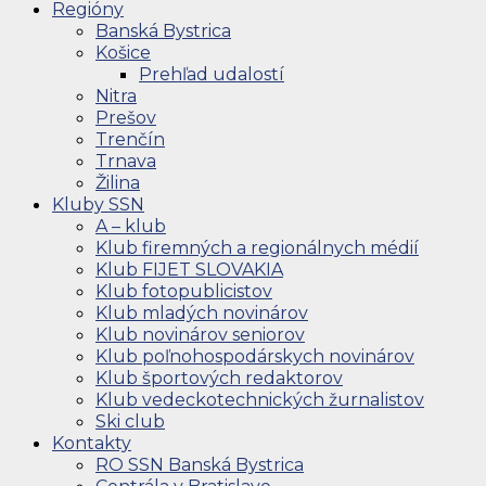
Regióny
Banská Bystrica
Košice
Prehľad udalostí
Nitra
Prešov
Trenčín
Trnava
Žilina
Kluby SSN
A – klub
Klub firemných a regionálnych médií
Klub FIJET SLOVAKIA
Klub fotopublicistov
Klub mladých novinárov
Klub novinárov seniorov
Klub poľnohospodárskych novinárov
Klub športových redaktorov
Klub vedeckotechnických žurnalistov
Ski club
Kontakty
RO SSN Banská Bystrica